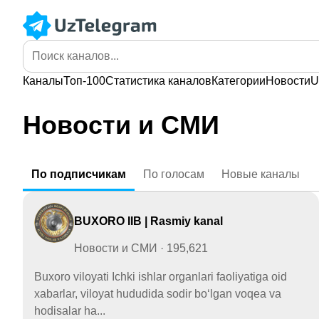
Каналы
Топ-100
Статистика
каналов
Категории
Новости
U
Новости и СМИ
По
подписчикам
По
голосам
Новые
каналы
BUXORO IIB | Rasmiy kanal
Новости и СМИ · 195,621
Buxoro viloyati Ichki ishlar organlari faoliyatiga oid
xabarlar, viloyat hududida sodir bo‘lgan voqea va
hodisalar ha...