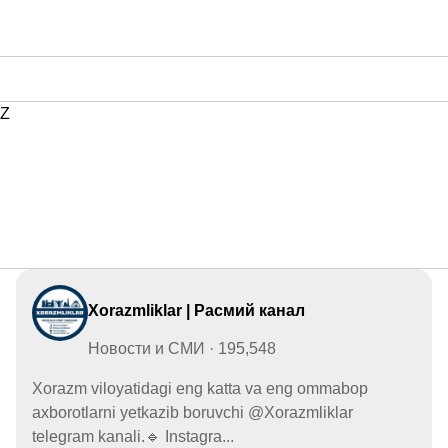
Z
Xorazmliklar | Расмий канал
Новости и СМИ · 195,548
Xorazm viloyatidagi eng katta va eng ommabop
axborotlarni yetkazib boruvchi @Xorazmliklar
telegram kanali.🔹 Instagra...