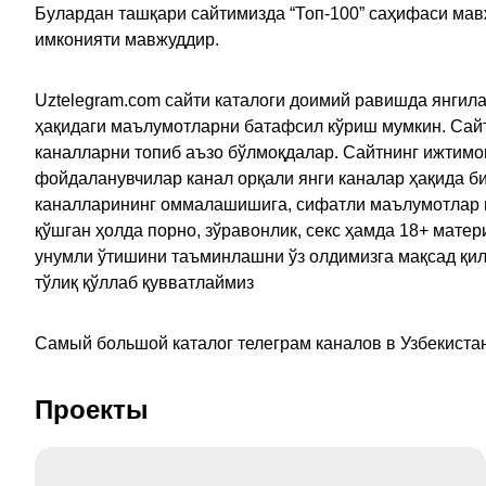
Булардан ташқари сайтимизда “Топ-100” саҳифаси мав
имконияти мавжуддир.
Uztelegram.com сайти каталоги доимий равишда янгила
ҳақидаги маълумотларни батафсил кўриш мумкин. Сайт
каналларни топиб аъзо бўлмоқдалар. Сайтнинг ижтимо
фойдаланувчилар канал орқали янги каналар ҳақида би
каналларининг оммалашишига, сифатли маълумотлар в
қўшган ҳолда порно, зўравонлик, секс ҳамда 18+ мат
унумли ўтишини таъминлашни ўз олдимизга мақсад қил
тўлиқ қўллаб қувватлаймиз
Самый большой каталог телеграм каналов в Узбекистан
Проекты