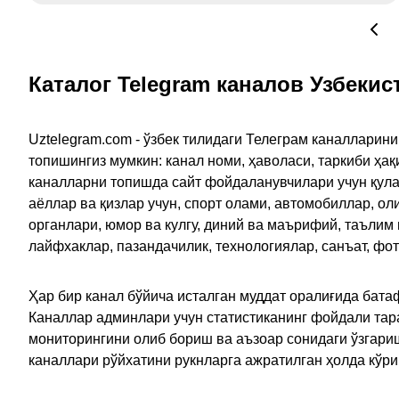
Каталог Telegram каналов Узбекис
Uztelegram.com - ўзбек тилидаги Телеграм каналларин
топишингиз мумкин: канал номи, ҳаволаси, таркиби ҳа
каналларни топишда сайт фойдаланувчилари учун қулайл
аёллар ва қизлар учун, спорт олами, автомобиллар, ол
органлари, юмор ва кулгу, диний ва маърифий, таълим
лайфхаклар, пазандачилик, технологиялар, санъат, фо
Ҳар бир канал бўйича исталган муддат оралиғида батаф
Каналлар админлари учун статистиканинг фойдали тара
мониторингини олиб бориш ва аъзоар сонидаги ўзгариш
каналлари рўйхатини рукнларга ажратилган ҳолда кўр