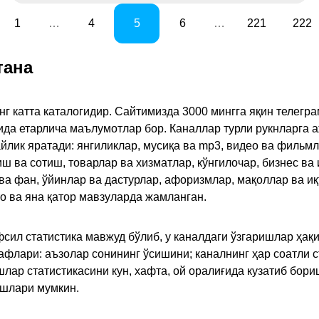
1
…
4
5
6
…
221
222
тана
инг катта каталогидир. Сайтимизда 3000 мингга яқин телег
қида етарлича маълумотлар бор. Каналлар турли рукнларга 
ик яратади: янгиликлар, мусиқа ва mp3, видео ва фильмлар
иш ва сотиш, товарлар ва хизматлар, кўнгилочар, бизнес ва 
 ва фан, ўйинлар ва дастурлар, афоризмлар, мақоллар ва и
то ва яна қатор мавзуларда жамланган.
сил статистика мавжуд бўлиб, у каналдаги ўзгаришлар ҳақи
флари: аъзолар сонининг ўсишини; каналнинг ҳар соатли с
лар статистикасини кун, хафта, ой оралиғида кузатиб бори
ишлари мумкин.