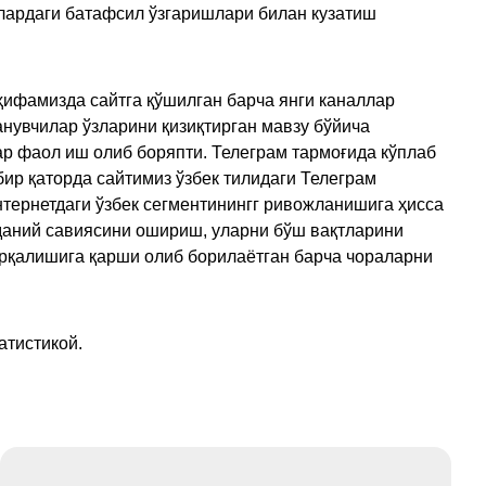
улардаги батафсил ўзгаришлари билан кузатиш
ҳифамизда сайтга қўшилган барча янги каналлар
нувчилар ўзларини қизиқтирган мавзу бўйича
ар фаол иш олиб боряпти. Телеграм тармоғида кўплаб
ир қаторда сайтимиз ўзбек тилидаги Телеграм
тернетдаги ўзбек сегментинингг ривожланишига ҳисса
аданий савиясини ошириш, уларни бўш вақтларини
арқалишига қарши олиб борилаётган барча чораларни
атистикой.