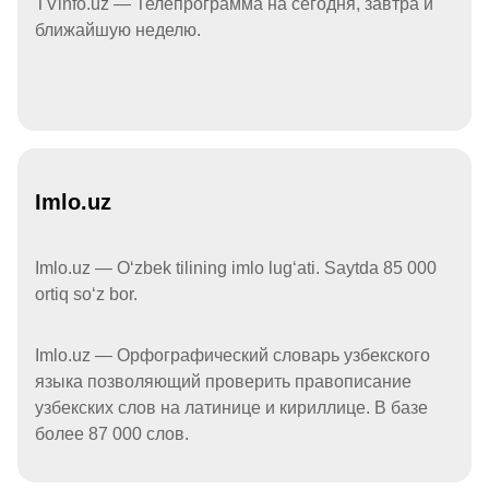
TVinfo.uz — Телепрограмма на сегодня, завтра и
ближайшую неделю.
Imlo.uz
Imlo.uz — Oʻzbek tilining imlo lugʻati. Saytda 85 000
ortiq soʻz bor.
Imlo.uz — Орфографический словарь узбекского
языка позволяющий проверить правописание
узбекских слов на латинице и кириллице. В базе
более 87 000 слов.