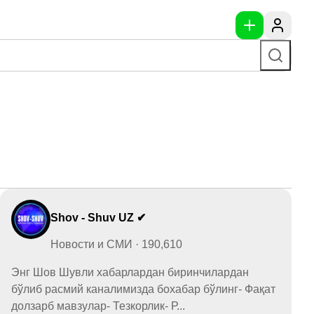
Shov - Shuv UZ ✔
Новости и СМИ · 190,610
Энг Шов Шувли хабарлардан биринчилардан
бўлиб расмий каналимизда бохабар бўлинг- Фақат
долзарб мавзулар- Тезкорлик- Р...