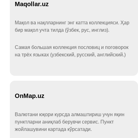
Maqollar.uz
Мақол ва нақлларнинг энг катта коллекцияси. Ҳар
бир мақол учта тилда (ўзбек, рус, инглиз).
Самая большая коллекция пословиц и поговорок
на трёх языках (узбекский, русский, английский.)
OnMap.uz
Валютани юқори курсда алмаштириш учун яқин
пунктларни аниқлаб берувчи сервис. Пункт
жойлашувини картада кўрсатади.