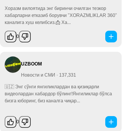
Хоразм вилоятида энг биринчи очилган тезкор
хабарларни етказиб борувчи "XORAZMLIKLAR 360"
каналига хуш келибсиз.📩 Ха...
0
UZBOOM
Новости и СМИ · 137,331
🇺🇿 Энг сўнги янгиликлардан ва қизиқарли
видеолардан хабардор бўлинг!Янгиликлар бўлса
бизга юборинг, биз каналга чиқар...
0