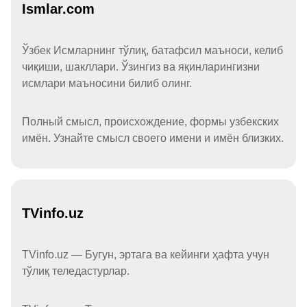
Ismlar.com
Ўзбек Исмларнинг тўлиқ, батафсил маъноси, келиб
чиқиши, шакллари. Ўзингиз ва яқинларингизни
исмлари маъносини билиб олинг.
Полный смысл, происхождение, формы узбекских
имён. Узнайте смысл своего имени и имён близких.
TVinfo.uz
TVinfo.uz — Бугун, эртага ва кейинги ҳафта учун
тўлиқ теледастурлар.