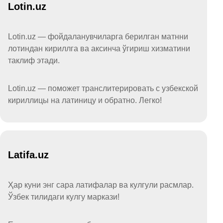
Lotin.uz
Lotin.uz — фойдаланувчиларга берилган матнни
лотиндан кириллга ва аксинча ўгириш хизматини
таклиф этади.
Lotin.uz — поможет транслитерировать с узбекской
кириллицы на латиницу и обратно. Легко!
Latifa.uz
Ҳар куни энг сара латифалар ва кулгули расмлар.
Ўзбек тилидаги кулгу маркази!