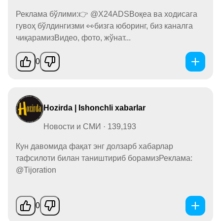
Реклама бўлими:👉 @X24ADSВоқеа ва ходисага
гувоҳ бўлдингизми 👀бизга юборинг, биз каналга
чиқарамизВидео, фото, жўнат...
0
Hozirda | Ishonchli xabarlar
Новости и СМИ · 139,193
Кун давомида фақат энг долзарб хабарлар
тафсилоти билан таништириб борамизРеклама:
@Tijoration
0