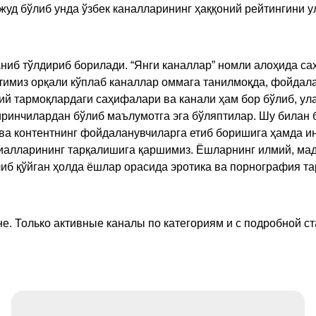
жуд бўлиб унда ўзбек каналларининг ҳаққоний рейтингини 
ниб тўлдириб борилади. “Янги каналлар” номли алоҳида са
имиз орқали кўплаб каналлар оммага танилмоқда, фойдала
ий тармоқлардаги саҳифалари ва канали ҳам бор бўлиб, ул
ринчилардан бўлиб маълумотга эга бўляптилар. Шу билан б
а контентнинг фойдаланувчиларга етиб боришига ҳамда ин
ериалларининг тарқалишига қаршимиз. Ёшларнинг илмий, м
иб қўйган ҳолда ёшлар орасида эротика ва порнография т
е. Только активные каналы по категориям и с подробной ст