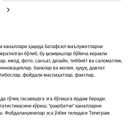
рам каналлари ҳақида батафсил маълумотларни
ажратилган бўлиб, бу қизиқишлар бўйича керакли
, ижод, фото, санъат, дизайн, тиббиёт ва саломатлик,
инновациялар, банклар ва молия, ҳуқуқ, давлат
қтибослар, фойдали маслаҳатлар, фактлар,
да тўлиқ тасаввурга эга бўлишга ёрдам беради.
татистикасини кўриш; “рақобатчи” каналларни
ш. Фойдаланувчилар эса ўзбек тилидаги Телеграм