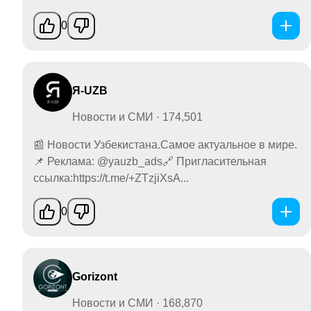
0
Я-UZB
Новости и СМИ · 174,501
📰 Новости Узбекистана.Самое актуальное в мире.
📌 Реклама: @yauzb_ads🔗 Пригласительная
ссылка:https://t.me/+ZTzjiXsA...
0
Gorizont
Новости и СМИ · 168,870