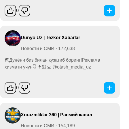
0
Dunyo Uz | Tezkor Xabarlar
Новости и СМИ · 172,638
🌏Дунёни биз билан кузатиб боринг!Реклама
хизмати учун👇 👨🏻‍💻 @otash_media_uz
0
Xorazmliklar 360 | Расмий канал
Новости и СМИ · 154,189