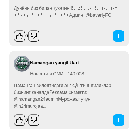
Дунёни биз билан кузатинг!🇺🇿🇰🇿🇰🇬🇹🇯🇹🇲
🇺🇸🇨🇳🇷🇺🇮🇷🇪🇺🇺🇦Админ: @bavariyFC
0
Namangan yangiliklari
Новости и СМИ · 140,008
Наманган вилоятидаги энг сўнгги янгиликлар
бизнинг каналдаРеклама хизмати:
@namangan24adminМурожаат учун:
@n24murojaa...
0