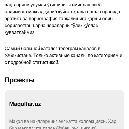
вақтларини унумли ўтишини таъминлашни ўз
олдимизга мақсад қилиб қўйган ҳолда ёшлар орасида
эротика ва порнография тарқалишига қарши олиб
борилаётган барча чораларни тўлиқ қўллаб
қувватлаймиз
Самый большой каталог телеграм каналов в
Узбекистане. Только активные каналы по категориям и
с подробной статистикой.
Проекты
Maqollar.uz
Мақол ва нақлларнинг энг катта коллекцияси. Ҳар
бир мақол учта тилда (ўзбек, рус, инглиз).