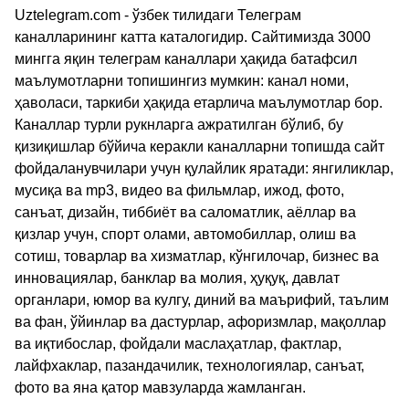
Uztelegram.com - ўзбек тилидаги Телеграм
каналларининг катта каталогидир. Сайтимизда 3000
мингга яқин телеграм каналлари ҳақида батафсил
маълумотларни топишингиз мумкин: канал номи,
ҳаволаси, таркиби ҳақида етарлича маълумотлар бор.
Каналлар турли рукнларга ажратилган бўлиб, бу
қизиқишлар бўйича керакли каналларни топишда сайт
фойдаланувчилари учун қулайлик яратади: янгиликлар,
мусиқа ва mp3, видео ва фильмлар, ижод, фото,
санъат, дизайн, тиббиёт ва саломатлик, аёллар ва
қизлар учун, спорт олами, автомобиллар, олиш ва
сотиш, товарлар ва хизматлар, кўнгилочар, бизнес ва
инновациялар, банклар ва молия, ҳуқуқ, давлат
органлари, юмор ва кулгу, диний ва маърифий, таълим
ва фан, ўйинлар ва дастурлар, афоризмлар, мақоллар
ва иқтибослар, фойдали маслаҳатлар, фактлар,
лайфхаклар, пазандачилик, технологиялар, санъат,
фото ва яна қатор мавзуларда жамланган.