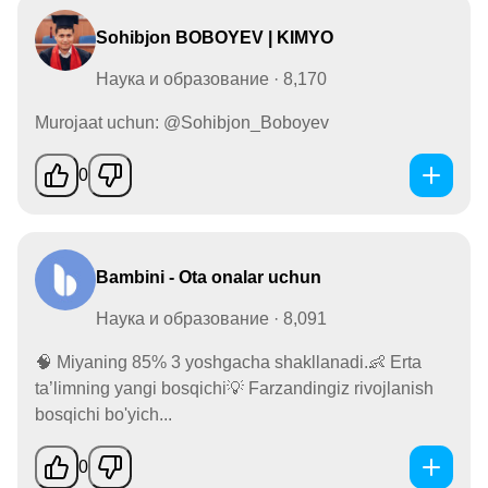
Sohibjon BOBOYEV | KIMYO
Наука и образование · 8,170
Murojaat uchun: @Sohibjon_Boboyev
0
Bambini - Ota onalar uchun
Наука и образование · 8,091
🧠 Miyaning 85% 3 yoshgacha shakllanadi.👶 Erta
ta’limning yangi bosqichi💡 Farzandingiz rivojlanish
bosqichi bo'yich...
0