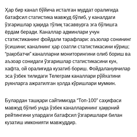
Ҳар бир канал бўйича исталган муддат оралиғида
батафсил статистика мавжуд бўлиб, у каналдаги
ўзгаришлар ҳақида тўлиқ тасаввурга эга бўлишга
ёрдам беради. Каналлар админлари учун
статистиканинг фойдали тарафлари: аъзолар сонининг
ўсишини; каналнинг ҳар соатли статистикасини кўриш;
“рақобатчи” каналларни мониторингини олиб бориш ва
аъзоар сонидаги ўзгаришлар статистикасини кун,
хафта, ой оралиғида кузатиб бориш. Фойдаланувчилар
эса ўзбек тилидаги Телеграм каналлари рўйхатини
рукнларга ажратилган ҳолда кўришлари мумкин.
Булардан ташқари сайтимизда “Топ-100” саҳифаси
мавжуд бўлиб унда ўзбек каналларининг ҳаққоний
рейтингини улардаги батафсил ўзгаришлари билан
кузатиш имконияти мавжуддир.