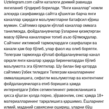
Uztelegram.com сайти каталоги доимий равишда
янгиланиб тўлдириб борилади. “Янги каналлар” номли
алоҳида саҳифамизда сайтга қўшилган барча янги
каналлар ҳақидаги маълумотларни батафсил кўриш
мумкин. Сайтимиз орқали кўплаб каналлар оммага
танилмоқда, фойдаланувчилар ўзларини қизиқтирган
мавзу бўйича каналларни топиб аъзо бўлмоқдалар.
Сайтнинг ижтимоий тармоқлардаги саҳифалари ва
канали ҳам бор бўлиб, улар фаол иш олиб боряпти.
Телеграм тармоғида кўплаб фойдаланувчилар канал
орқали янги каналар ҳақида биринчилардан бўлиб
маълумотга эга бўляптилар. Шу билан бир қаторда
сайтимиз ўзбек тилидаги Телеграм каналларининг
оммалашишига, сифатли маълумотлар ва контентнинг
фойдаланувчиларга етиб боришига ҳамда
интернетдаги ўзбек сегментинингг ривожланишига
ҳисса қўшган ҳолда порно, зўравонлик, секс ҳамда 18+
материалларининг тарқалишига қаршимиз. Ёшларнинг
илмий, маданий савиясини ошириш, уларни бўш