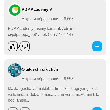
PDP Academy ✔
Наука и образование · 8,668
PDP Academy rasmiy kanali👤 Admin:
@pdpaloqa_bot📞 Tel: (78) 777-47-47
0
Oʻqituvchilar uchun
Наука и образование · 8,553
Maktabgacha va maktab ta'limi tizimidagi yangiliklar
va tizimdagi dolzarb masalalarni yoritamizAdmin bilan
bogʻlanish...