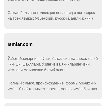
Самая большая коллекция пословиц и поговорок
на трёх языках (узбекский, русский, английский.)
Ismlar.com
Ўзбек Исмларнинг тўлиқ, батафсил маъноси, келиб
чиқиши, шакллари. Ўзингиз ва яқинларингизни
исмлари маъносини билиб олинг.
Полный смысл, происхождение, формы узбекских
имён. Узнайте смысл своего имени и имён близких.