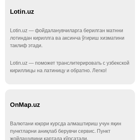
Lotin.uz
Lotin.uz — фойдаланувчиларга берилган матнни
лотиндан кириллга ва аксинча ўгириш хизматини
таклиф этади.
Lotin.uz — поможет транслитерировать с узбекской
кириллицы на латиницу и обратно. Легко!
OnMap.uz
Валютани юқори курсда алмаштириш учун яқин
пунктларни аниқлаб берувчи сервис. Пункт
жойлашувини картада кўрсатади.