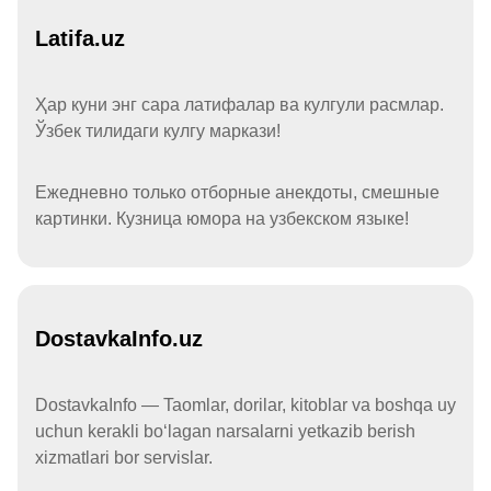
Latifa.uz
Ҳар куни энг сара латифалар ва кулгули расмлар.
Ўзбек тилидаги кулгу маркази!
Ежедневно только отборные анекдоты, смешные
картинки. Кузница юмора на узбекском языке!
DostavkaInfo.uz
DostavkaInfo — Taomlar, dorilar, kitoblar va boshqa uy
uchun kerakli boʻlagan narsalarni yetkazib berish
xizmatlari bor servislar.