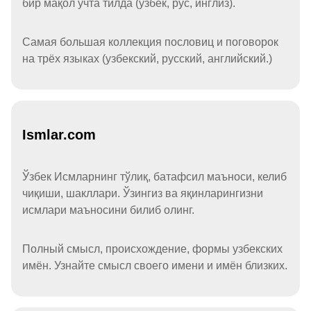
бир мақол учта тилда (ўзбек, рус, инглиз).
Самая большая коллекция пословиц и поговорок
на трёх языках (узбекский, русский, английский.)
Ismlar.com
Ўзбек Исмларнинг тўлиқ, батафсил маъноси, келиб
чиқиши, шакллари. Ўзингиз ва яқинларингизни
исмлари маъносини билиб олинг.
Полный смысл, происхождение, формы узбекских
имён. Узнайте смысл своего имени и имён близких.