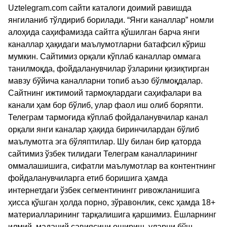
Uztelegram.com сайти каталоги доимий равишда
янгиланиб тўлдириб борилади. “Янги каналлар” номли
алоҳида саҳифамизда сайтга қўшилган барча янги
каналлар ҳақидаги маълумотларни батафсил кўриш
мумкин. Сайтимиз орқали кўплаб каналлар оммага
танилмоқда, фойдаланувчилар ўзларини қизиқтирган
мавзу бўйича каналларни топиб аъзо бўлмоқдалар.
Сайтнинг ижтимоий тармоқлардаги саҳифалари ва
канали ҳам бор бўлиб, улар фаол иш олиб боряпти.
Телеграм тармоғида кўплаб фойдаланувчилар канал
орқали янги каналар ҳақида биринчилардан бўлиб
маълумотга эга бўляптилар. Шу билан бир қаторда
сайтимиз ўзбек тилидаги Телеграм каналларининг
оммалашишига, сифатли маълумотлар ва контентнинг
фойдаланувчиларга етиб боришига ҳамда
интернетдаги ўзбек сегментинингг ривожланишига
ҳисса қўшган ҳолда порно, зўравонлик, секс ҳамда 18+
материалларининг тарқалишига қаршимиз. Ёшларнинг
илмий, маданий савиясини ошириш, уларни бўш