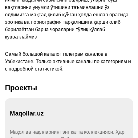
вақтларини унумли ўтишини таъминлашни ўз
олдимизга мақсад қилиб қўйган ҳолда ёшлар орасида
эротика ва порнография тарқалишига қарши олиб
борилаётган барча чораларни тўлиқ қўллаб
қувватлаймиз
Самый большой каталог телеграм каналов в
Узбекистане. Только активные каналы по категориям и
с подробной статистикой.
Проекты
Maqollar.uz
Мақол ва нақлларнинг энг катта коллекцияси. Ҳар