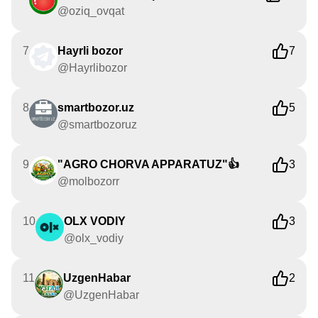
@oziq_ovqat
7
Hayrli bozor
7
@Hayrlibozor
8
smartbozor.uz
5
@smartbozoruz
9
"AGRO CHORVA APPARATUZ"👍
3
@molbozorr
10
OLX VODIY
3
@olx_vodiy
11
UzgenHabar
2
@UzgenHabar