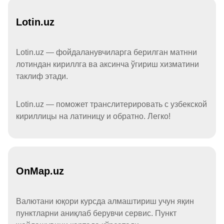
Lotin.uz
Lotin.uz — фойдаланувчиларга берилган матнни
лотиндан кириллга ва аксинча ўгириш хизматини
таклиф этади.
Lotin.uz — поможет транслитерировать с узбекской
кириллицы на латиницу и обратно. Легко!
OnMap.uz
Валютани юқори курсда алмаштириш учун яқин
пунктларни аниқлаб берувчи сервис. Пункт