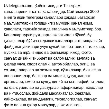
Uztelegram.com - ўзбек тилидаги Телеграм
каналларининг катта каталогидир. Сайтимизда 3000
мингга яқин телеграм каналлари ҳақида батафсил
маълумотларни топишингиз мумкин: канал номи,
ҳаволаси, таркиби ҳақида етарлича маълумотлар бор.
Каналлар турли рукнларга ажратилган бўлиб, бу
қизиқишлар бўйича керакли каналларни топишда сайт
фойдаланувчилари учун қулайлик яратади: янгиликлар,
мусиқа ва mp3, видео ва фильмлар, ижод, фото,
санъат, дизайн, тиббиёт ва саломатлик, аёллар ва
қизлар учун, спорт олами, автомобиллар, олиш ва
сотиш, товарлар ва хизматлар, кўнгилочар, бизнес ва
инновациялар, банклар ва молия, ҳуқуқ, давлат
органлари, юмор ва кулгу, диний ва маърифий, таълим
ва фан, ўйинлар ва дастурлар, афоризмлар, мақоллар
ва иқтибослар, фойдали маслаҳатлар, фактлар,
лайфхаклар, пазандачилик, технологиялар, санъат,
фото ва яна қатор мавзуларда жамланган.