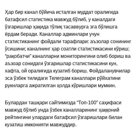
Ҳар бир канал бўйича исталган муддат оралиғида
батафсил статистика мавжуд бўлиб, у каналдаги
ўзгаришлар ҳақида тўлиқ тасаввурга эга бўлишга
ёрдам беради. Каналлар админлари учун
статистиканинг фойдали тарафлари: аъзолар сонининг
ўсишини; каналнинг ҳар соатли статистикасини кўриш;
“рақобатчи” каналларни мониторингини олиб бориш ва
аъзоар сонидаги ўзгаришлар статистикасини кун,
хафта, ой оралиғида кузатиб бориш. Фойдаланувчилар
эса ўзбек тилидаги Телеграм каналлари рўйхатини
рукнларга ажратилган ҳолда кўришлари мумкин.
Булардан ташқари сайтимизда “Топ-100” саҳифаси
мавжуд бўлиб унда ўзбек каналларининг ҳаққоний
рейтингини улардаги батафсил ўзгаришлари билан
кузатиш имконияти мавжуддир.