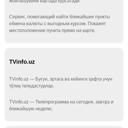
жойлашувини картада кўрсатади.
Сервис, помогающий найти ближайшие пункты
обмена валюты с выгодным курсом. Покажет
местоположение пункта прямо на карте.
TVinfo.uz
TVinfo.uz — Бугун, эртага ва кейинги ҳафта учун
тўлиқ теледастурлар.
TVinfo.uz — Телепрограмма на сегодня, завтра и
ближайшую неделю.