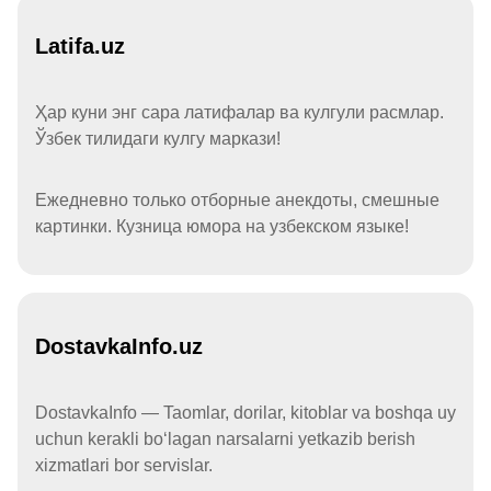
Latifa.uz
Ҳар куни энг сара латифалар ва кулгули расмлар.
Ўзбек тилидаги кулгу маркази!
Ежедневно только отборные анекдоты, смешные
картинки. Кузница юмора на узбекском языке!
DostavkaInfo.uz
DostavkaInfo — Taomlar, dorilar, kitoblar va boshqa uy
uchun kerakli boʻlagan narsalarni yetkazib berish
xizmatlari bor servislar.