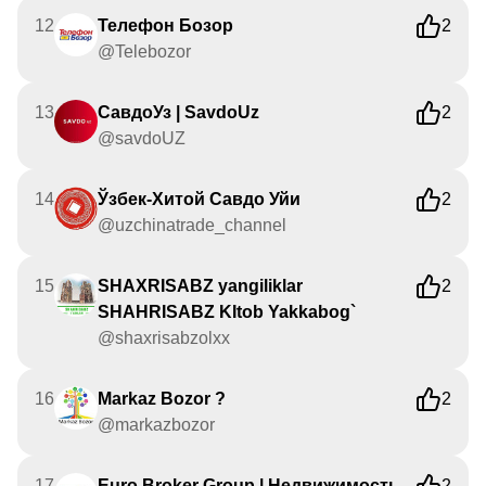
12
Телефон Бозор
2
@Telebozor
13
СавдоУз | SavdoUz
2
@savdoUZ
14
Ўзбек-Хитой Савдо Уйи
2
@uzchinatrade_channel
15
SHAXRISABZ yangiliklar
2
SHAHRISABZ KItob Yakkabog`
@shaxrisabzolxx
16
Markaz Bozor ?
2
@markazbozor
17
Euro Broker Group | Недвижимость
2