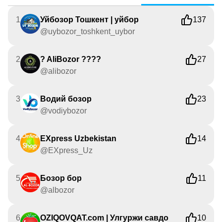
1
Уйбозор Тошкент | уйбор
137
@uybozor_toshkent_uybor
2
? AliBozor ????
27
@alibozor
3
Водий бозор
23
@vodiybozor
4
EXpress Uzbekistan
14
@EXpress_Uz
5
Бозор бор
11
@albozor
6
OZIQOVQAT.com | Улгуржи савдо
10