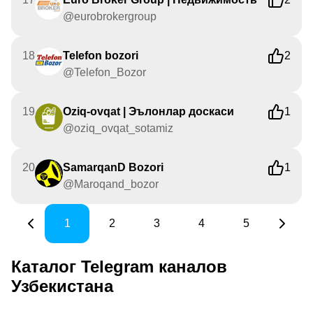
@eurobrokergroup
18
Telefon bozori
2
@Telefon_Bozor
19
Oziq-ovqat | Эълонлар доскаси
1
@oziq_ovqat_sotamiz
20
SamarqanD Bozori
1
@Maroqand_bozor
1
2
3
4
5
Каталог Telegram каналов
Узбекистана