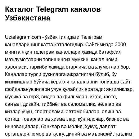
Каталог Telegram каналов
Узбекистана
Uztelegram.com - ўзбек тилидаги Телеграм
каналларининг катта каталогидир. Сайтимизда 3000
мингга яқин телеграм каналлари ҳақида батафсил
маълумотларни топишингиз мумкин: канал номи,
ҳаволаси, таркиби ҳақида етарлича маълумотлар бор.
Каналлар турли рукнларга ажратилган бўлиб, бу
қизиқишлар бўйича керакли каналларни топишда сайт
фойдаланувчилари учун қулайлик яратади: янгиликлар,
мусиқа ва mp3, видео ва фильмлар, ижод, фото,
санъат, дизайн, тиббиёт ва саломатлик, аёллар ва
қизлар учун, спорт олами, автомобиллар, олиш ва
сотиш, товарлар ва хизматлар, кўнгилочар, бизнес ва
инновациялар, банклар ва молия, ҳуқуқ, давлат
органлари, юмор ва кулгу, диний ва маърифий, таълим