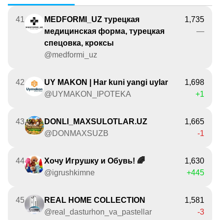
41
MEDFORMI_UZ турецкая
1,735
медицинская форма, турецкая
—
спецовка, кроксы
@medformi_uz
42
UY MAKON | Har kuni yangi uylar
1,698
@UYMAKON_IPOTEKA
+1
43
DONLI_MAXSULOTLAR.UZ️
1,665
@DONMAXSUZB
-1
44
Хочу Игрушку и Обувь! 🌈
1,630
@igrushkimne
+445
45
REAL HOME COLLECTION
1,581
@real_dasturhon_va_pastellar
-3