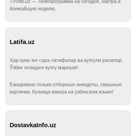
TVinfo.uz — Телепрограмма на сегодня, завтра и
ближайшую неделю.
Latifa.uz
Ҳар куни энг сара латифалар ва кулгули расмлар.
Ўзбек тилидаги кулгу маркази!
Ежедневно только отборные анекдоты, смешные
картинки. Кузница юмора на узбекском языке!
DostavkaInfo.uz