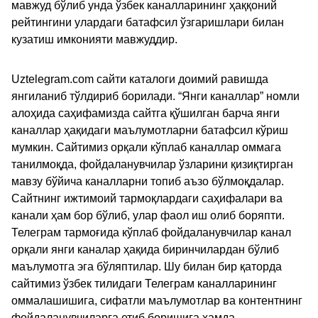
мавжуд бўлиб унда ўзбек каналларининг ҳаққоний
рейтингини улардаги батафсил ўзгаришлари билан
кузатиш имконияти мавжуддир.
Uztelegram.com сайти каталоги доимий равишда
янгиланиб тўлдириб борилади. “Янги каналлар” номли
алоҳида саҳифамизда сайтга қўшилган барча янги
каналлар ҳақидаги маълумотларни батафсил кўриш
мумкин. Сайтимиз орқали кўплаб каналлар оммага
танилмоқда, фойдаланувчилар ўзларини қизиқтирган
мавзу бўйича каналларни топиб аъзо бўлмоқдалар.
Сайтнинг ижтимоий тармоқлардаги саҳифалари ва
канали ҳам бор бўлиб, улар фаол иш олиб боряпти.
Телеграм тармоғида кўплаб фойдаланувчилар канал
орқали янги каналар ҳақида биринчилардан бўлиб
маълумотга эга бўляптилар. Шу билан бир қаторда
сайтимиз ўзбек тилидаги Телеграм каналларининг
оммалашишига, сифатли маълумотлар ва контентнинг
фойдаланувчиларга етиб боришига ҳамда