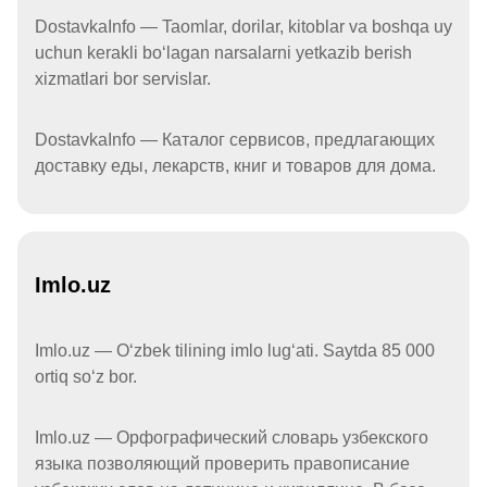
DostavkaInfo — Taomlar, dorilar, kitoblar va boshqa uy
uchun kerakli boʻlagan narsalarni yetkazib berish
xizmatlari bor servislar.
DostavkaInfo — Каталог сервисов, предлагающих
доставку еды, лекарств, книг и товаров для дома.
Imlo.uz
Imlo.uz — Oʻzbek tilining imlo lugʻati. Saytda 85 000
ortiq soʻz bor.
Imlo.uz — Орфографический словарь узбекского
языка позволяющий проверить правописание