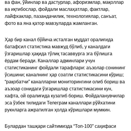
ва фан, ўйинлар ва дастурлар, афоризмлар, мақоллар
ва иқтибослар, фойдали маслаҳатлар, фактлар,
лайфхаклар, пазандачилик, технологиялар, санъат,
фото ва яна қатор мавзуларда жамланган.
Ҳар бир канал бўйича исталган муддат оралиғида
батафсил статистика мавжуд бўлиб, у каналдаги
ўзгаришлар ҳақида тўлиқ тасаввурга эга бўлишга
ёрдам беради. Каналлар админлари учун
статистиканинг фойдали тарафлари: аъзолар сонининг
ўсишини; каналнинг ҳар соатли статистикасини кўриш;
“рақобатчи” каналларни мониторингини олиб бориш ва
аъзоар сонидаги ўзгаришлар статистикасини кун,
хафта, ой оралиғида кузатиб бориш. Фойдаланувчилар
эса ўзбек тилидаги Телеграм каналлари рўйхатини
рукнларга ажратилган ҳолда кўришлари мумкин.
Булардан ташқари сайтимизда “Топ-100” саҳифаси