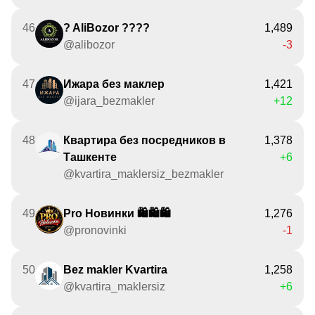
46
? AliBozor ????
1,489
@alibozor
-3
47
Ижара без маклер
1,421
@ijara_bezmakler
+12
48
Квартира без посредников в
1,378
Ташкенте
+6
@kvartira_maklersiz_bezmakler
49
Pro Новинки 🛍🛍🛍
1,276
@pronovinki
-1
50
Bez makler Kvartira
1,258
@kvartira_maklersiz
+6