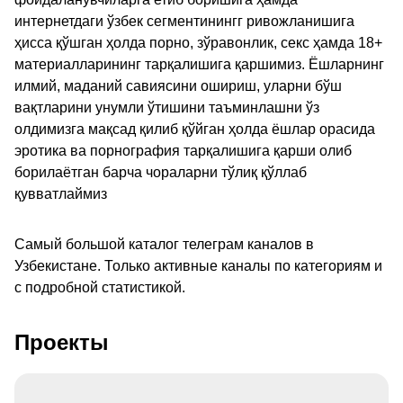
интернетдаги ўзбек сегментинингг ривожланишига
ҳисса қўшган ҳолда порно, зўравонлик, секс ҳамда 18+
материалларининг тарқалишига қаршимиз. Ёшларнинг
илмий, маданий савиясини ошириш, уларни бўш
вақтларини унумли ўтишини таъминлашни ўз
олдимизга мақсад қилиб қўйган ҳолда ёшлар орасида
эротика ва порнография тарқалишига қарши олиб
борилаётган барча чораларни тўлиқ қўллаб
қувватлаймиз
Самый большой каталог телеграм каналов в
Узбекистане. Только активные каналы по категориям и
с подробной статистикой.
Проекты