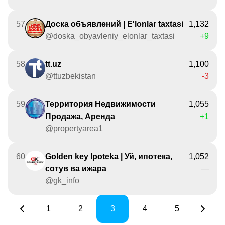
57
Доска объявлений | E'lonlar taxtasi
1,132
@doska_obyavleniy_elonlar_taxtasi
+9
58
tt.uz
1,100
@ttuzbekistan
-3
59
Территория Недвижимости
1,055
Продажа, Аренда
+1
@propertyarea1
60
Golden key Ipoteka | Уй, ипотека,
1,052
сотув ва ижара
—
@gk_info
1
2
3
4
5