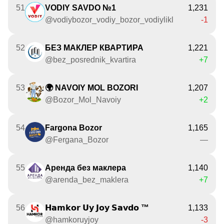
51
VODIY SAVDO №1
1,231
@vodiybozor_vodiy_bozor_vodiylikl
-1
52
БЕЗ МАКЛЕР КВАРТИРА
1,221
@bez_posrednik_kvartira
+7
53
🌍 NAVOIY MOL BOZORI
1,207
@Bozor_Mol_Navoiy
+2
54
Fargona Bozor
1,165
@Fergana_Bozor
—
55
Аренда без маклера
1,140
@arenda_bez_maklera
+7
56
𝗛𝗮𝗺𝗸𝗼𝗿 𝗨𝘆 𝗝𝗼𝘆 𝗦𝗮𝘃𝗱𝗼 ™
1,133
@hamkoruyjoy
-3