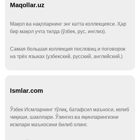
Maqollar.uz
Мақол ва нақлларнинг энг катта коллекцияси. Ҳар
бир мақол учта тилда (ўзбек, рус, инглиз).
Самая большая коллекция пословиц и поговорок
на трёх языках (узбекский, русский, английский.)
Ismlar.com
Ўзбек Исмларнинг тўлиқ, батафсил маъноси, келиб
чиқиши, шакллари. Ўзингиз ва яқинларингизни
исмлари маъносини билиб олинг.