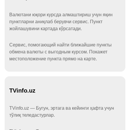
Валютани юқори курсда алмаштириш учун яқин
пунктларни аниқлаб берувчи сервис. Пункт
жойлашувини картада кўрсатади.
Сервис, помогающий найти ближайшие пункты
обмена валюты с выгодным курсом. Покажет
местоположение пункта прямо на карте.
TVinfo.uz
TVinfo.uz — Бугун, эртага ва кейинги ҳафта учун
тўлиқ теледастурлар.