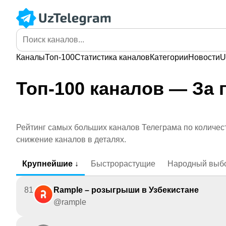
Каналы
Топ-100
Статистика
каналов
Категории
Новости
U
Топ-100 каналов — За 
Рейтинг самых больших каналов Телеграма по количест
снижение каналов в деталях.
Крупнейшие ↓
Быстрорастущие
Народный выб
81
Rample – розыгрыши в Узбекистане
@rample