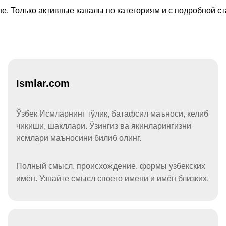
е. Только активные каналы по категориям и с подробной ст
Ismlar.com
Ўзбек Исмларнинг тўлиқ, батафсил маъноси, келиб
чиқиши, шакллари. Ўзингиз ва яқинларингизни
исмлари маъносини билиб олинг.
Полный смысл, происхождение, формы узбекских
имён. Узнайте смысл своего имени и имён близких.