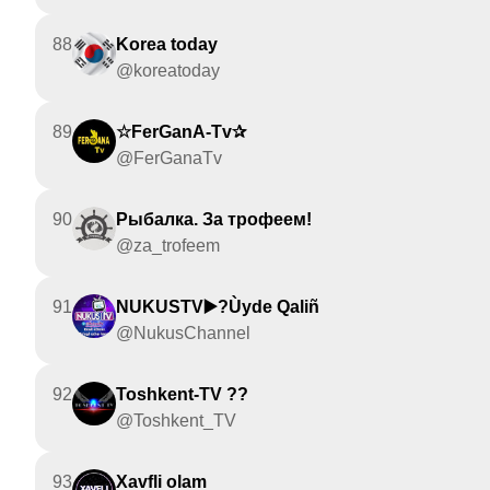
88
Korea today
@koreatoday
89
☆FerGanA-Tv✰
@FerGanaTv
90
Рыбалка. За трофеем!
@za_trofeem
91
NUKUSTV▶️?Ùyde Qaliñ
@NukusChannel
92
Toshkent-TV ??
@Toshkent_TV
93
Xavfli olam