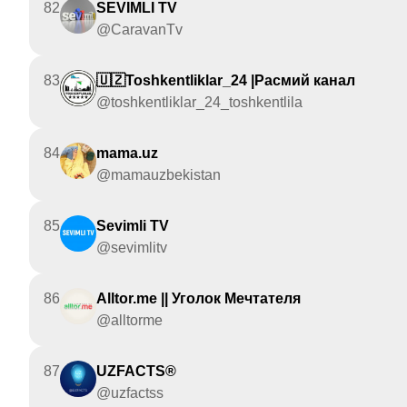
82
SEVIMLI TV
@CaravanTv
83
🇺🇿Toshkentliklar_24 |Расмий канал
@toshkentliklar_24_toshkentlila
84
mama.uz
@mamauzbekistan
85
Sevimli TV
@sevimlitv
86
Alltor.me || Уголок Мечтателя
@alltorme
87
UZFACTS®️
@uzfactss