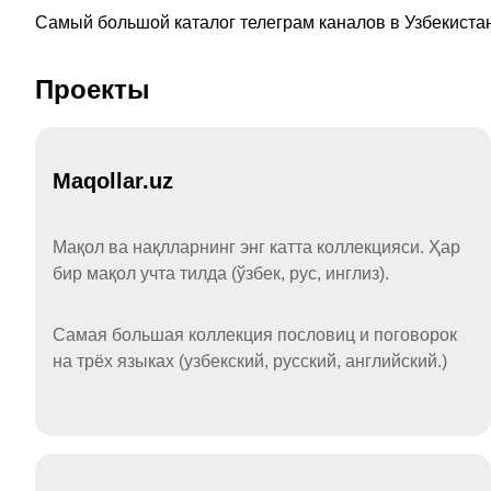
Самый большой каталог телеграм каналов в Узбекистан
Проекты
Maqollar.uz
Мақол ва нақлларнинг энг катта коллекцияси. Ҳар
бир мақол учта тилда (ўзбек, рус, инглиз).
Самая большая коллекция пословиц и поговорок
на трёх языках (узбекский, русский, английский.)