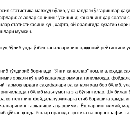
сил статистика мавжуд бўлиб, у каналдаги ўзгаришлар ҳақи
флари: аъзолар сонининг ўсишини; каналнинг ҳар соатли с
лар статистикасини кун, хафта, ой оралиғида кузатиб бори
ишлари мумкин.
жуд бўлиб унда ўзбек каналларининг ҳаққоний рейтингини 
ниб тўлдириб борилади. “Янги каналлар” номли алоҳида са
имиз орқали кўплаб каналлар оммага танилмоқда, фойдала
ий тармоқлардаги саҳифалари ва канали ҳам бор бўлиб, ул
ринчилардан бўлиб маълумотга эга бўляптилар. Шу билан б
а контентнинг фойдаланувчиларга етиб боришига ҳамда ин
ериалларининг тарқалишига қаршимиз. Ёшларнинг илмий, м
иб қўйган ҳолда ёшлар орасида эротика ва порнография т