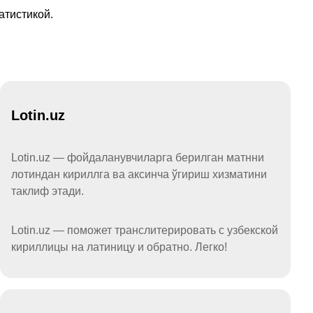
атистикой.
Lotin.uz
Lotin.uz — фойдаланувчиларга берилган матнни
лотиндан кириллга ва аксинча ўгириш хизматини
таклиф этади.
Lotin.uz — поможет транслитерировать с узбекской
кириллицы на латиницу и обратно. Легко!