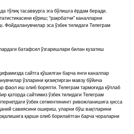
да тўлиқ тасаввурга эга бўлишга ёрдам беради.
татистикасини кўриш; “рақобатчи” каналларни
ш. Фойдаланувчилар эса ўзбек тилидаги Телеграм
улардаги батафсил ўзгаришлари билан кузатиш
ҳифамизда сайтга қўшилган барча янги каналлар
нувчилар ўзларини қизиқтирган мавзу бўйича
ар фаол иш олиб боряпти. Телеграм тармоғида кўплаб
ир қаторда сайтимиз ўзбек тилидаги Телеграм
тернетдаги ўзбек сегментинингг ривожланишига ҳисса
аданий савиясини ошириш, уларни бўш вақтларини
арқалишига қарши олиб борилаётган барча чораларни