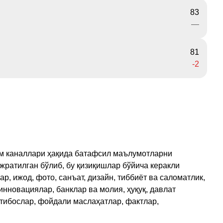
83
—
81
-2
рам каналлари ҳақида батафсил маълумотларни
ажратилган бўлиб, бу қизиқишлар бўйича керакли
, ижод, фото, санъат, дизайн, тиббиёт ва саломатлик,
инновациялар, банклар ва молия, ҳуқуқ, давлат
қтибослар, фойдали маслаҳатлар, фактлар,