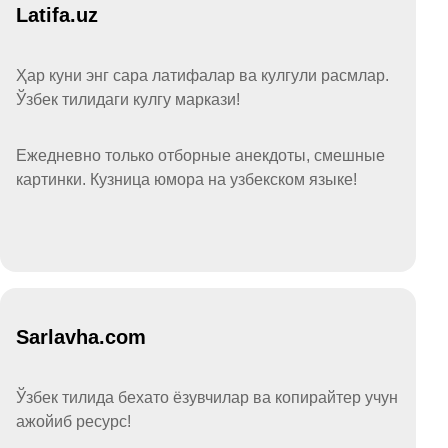
Latifa.uz
Ҳар куни энг сара латифалар ва кулгули расмлар.
Ўзбек тилидаги кулгу маркази!
Ежедневно только отборные анекдоты, смешные
картинки. Кузница юмора на узбекском языке!
Sarlavha.com
Ўзбек тилида бехато ёзувчилар ва копирайтер учун
ажойиб ресурс!