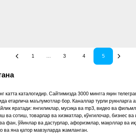
1
…
3
4
5
тана
инг катта каталогидир. Сайтимизда 3000 мингга яқин телег
қида етарлича маълумотлар бор. Каналлар турли рукнларга 
ик яратади: янгиликлар, мусиқа ва mp3, видео ва фильмлар
иш ва сотиш, товарлар ва хизматлар, кўнгилочар, бизнес ва 
 ва фан, ўйинлар ва дастурлар, афоризмлар, мақоллар ва и
то ва яна қатор мавзуларда жамланган.