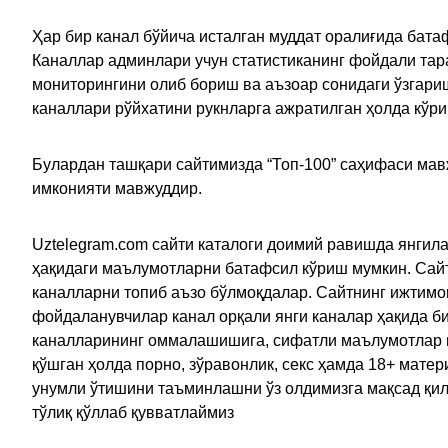
Ҳар бир канал бўйича исталган муддат оралиғида батаф
Каналлар админлари учун статистиканинг фойдали тара
мониторингини олиб бориш ва аъзоар сонидаги ўзгариш
каналлари рўйхатини рукнларга ажратилган ҳолда кўр
Булардан ташқари сайтимизда “Топ-100” саҳифаси мав
имконияти мавжуддир.
Uztelegram.com сайти каталоги доимий равишда янгила
ҳақидаги маълумотларни батафсил кўриш мумкин. Сайт
каналларни топиб аъзо бўлмоқдалар. Сайтнинг ижтимо
фойдаланувчилар канал орқали янги каналар ҳақида би
каналларининг оммалашишига, сифатли маълумотлар в
қўшган ҳолда порно, зўравонлик, секс ҳамда 18+ мат
унумли ўтишини таъминлашни ўз олдимизга мақсад қил
тўлиқ қўллаб қувватлаймиз