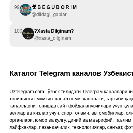
99
🎥 B E G U B O R I M
@dildagi_gaplar
100
?Xasta Dilginam?
@xasta_dilginam
Каталог Telegram каналов Узбекис
Uztelegram.com - ўзбек тилидаги Телеграм каналларин
топишингиз мумкин: канал номи, ҳаволаси, таркиби ҳа
каналларни топишда сайт фойдаланувчилари учун қулайл
аёллар ва қизлар учун, спорт олами, автомобиллар, ол
органлари, юмор ва кулгу, диний ва маърифий, таълим
лайфхаклар, пазандачилик, технологиялар, санъат, фо