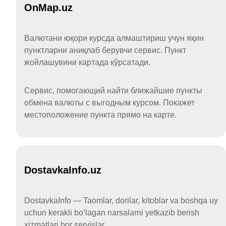
OnMap.uz
Валютани юқори курсда алмаштириш учун яқин
пунктларни аниқлаб берувчи сервис. Пункт
жойлашувини картада кўрсатади.
Сервис, помогающий найти ближайшие пункты
обмена валюты с выгодным курсом. Покажет
местоположение пункта прямо на карте.
DostavkaInfo.uz
DostavkaInfo — Taomlar, dorilar, kitoblar va boshqa uy
uchun kerakli boʻlagan narsalarni yetkazib berish
xizmatlari bor servislar.