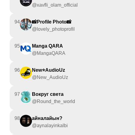
@xavfli_olam_official
94
📸Profile Photo📸
@lovely_photoprofil
95
Manga QARA
@MangaQARA
96
New⭐AudioUz
@New_AudioUz
97
Вокруг света
@Round_the_world
98
айналайын?
@aynalayinkalbi