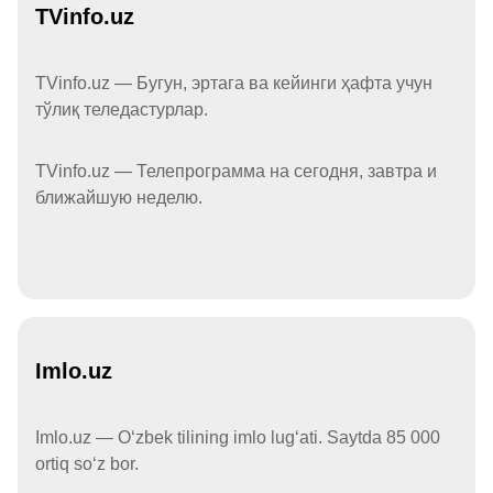
TVinfo.uz
TVinfo.uz — Бугун, эртага ва кейинги ҳафта учун
тўлиқ теледастурлар.
TVinfo.uz — Телепрограмма на сегодня, завтра и
ближайшую неделю.
Imlo.uz
Imlo.uz — Oʻzbek tilining imlo lugʻati. Saytda 85 000
ortiq soʻz bor.