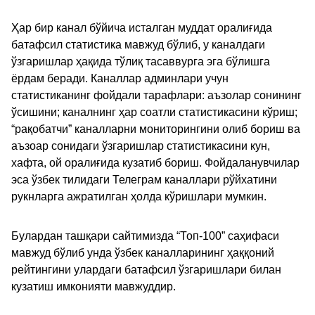
Ҳар бир канал бўйича исталган муддат оралиғида
батафсил статистика мавжуд бўлиб, у каналдаги
ўзгаришлар ҳақида тўлиқ тасаввурга эга бўлишга
ёрдам беради. Каналлар админлари учун
статистиканинг фойдали тарафлари: аъзолар сонининг
ўсишини; каналнинг ҳар соатли статистикасини кўриш;
“рақобатчи” каналларни мониторингини олиб бориш ва
аъзоар сонидаги ўзгаришлар статистикасини кун,
хафта, ой оралиғида кузатиб бориш. Фойдаланувчилар
эса ўзбек тилидаги Телеграм каналлари рўйхатини
рукнларга ажратилган ҳолда кўришлари мумкин.
Булардан ташқари сайтимизда “Топ-100” саҳифаси
мавжуд бўлиб унда ўзбек каналларининг ҳаққоний
рейтингини улардаги батафсил ўзгаришлари билан
кузатиш имконияти мавжуддир.