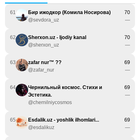
61
Бир ижодкор (Комила Носирова)
70
@sevdora_uz
—
62
Sherxon.uz - Ijodiy kanal
70
@sherxon_uz
—
63
zafar nur™ ??
69
@zafar_nur
—
64
Чернильный космос. Стихи и
69
Эстетика.
—
@chernilniycosmos
65
Esdalik.uz - yoshlik ilhomlari...
69
@esdalikuz
—