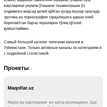
вақтларини унумли ўтишини таъминлашни ўз
олдимизга мақсад қилиб қўйган ҳолда ёшлар орасида
эротика ва порнография тарқалишига қарши олиб
борилаётган барча чораларни тўлиқ қўллаб
қувватлаймиз
Самый большой каталог телеграм каналов в
Узбекистане. Только активные каналы по категориям и
с подробной статистикой.
Проекты
Maqollar.uz
Мақол ва нақлларнинг энг катта коллекцияси. Ҳар