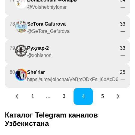
@Volshebniyfonar
—
78
SeTora Gafurova
33
@SeTora_Gafurova
—
79
Руҳлар-2
33
@xohishon
—
80
She'rlar
25
https://t.me/joinchat/VeBmODxFsH6oAcD6
—
1
…
3
4
5
Каталог Telegram каналов
Узбекистана