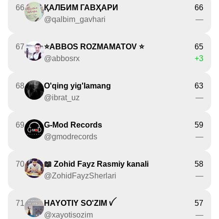
66
ҚАЛБИМ ГАВҲАРИ
66
@qalbim_gavhari
—
67
⭐️ABBOS ROZMAMATOV ⭐️
65
@abbosrx
+3
68
O'qing yig'lamang
63
@ibrat_uz
—
69
G-Mod Records
59
@gmodrecords
—
70
📖 Zohid Fayz Rasmiy kanali
58
@ZohidFayzSherlari
—
71
HAYOTIY SO'ZIM ꪜ
57
@xayotisozim
—