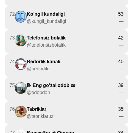
72
Ko‘ngil kundaligi
53
@kungil_kundaligi
—
73
Telefonsiz bolalik
42
@telefonsizbolalik
—
74
Bedorlik kanali
40
@bedorlik
—
75
📝 Eng go'zal odob 📖
39
@odobdan
—
76
Tabriklar
35
@tabriklaruz
—
77
Волшебный Фонарь
34