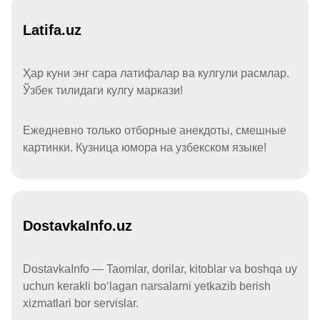
Latifa.uz
Ҳар куни энг сара латифалар ва кулгули расмлар.
Ўзбек тилидаги кулгу маркази!
Ежедневно только отборные анекдоты, смешные
картинки. Кузница юмора на узбекском языке!
DostavkaInfo.uz
DostavkaInfo — Taomlar, dorilar, kitoblar va boshqa uy
uchun kerakli boʻlagan narsalarni yetkazib berish
xizmatlari bor servislar.