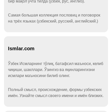
бир мақол учта тилда (ўзбек, рус, инглиз).
Самая большая коллекция пословиц и поговорок
на трёх языках (узбекский, русский, английский.)
Ismlar.com
Ўзбек Исмларнинг тўлиқ, батафсил маъноси, келиб
чиқиши, шакллари. Ўзингиз ва яқинларингизни
исмлари маъносини билиб олинг.
Полный смысл, происхождение, формы узбекских
имён. Узнайте смысл своего имени и имён близких.