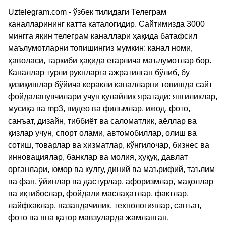
Uztelegram.com - ўзбек тилидаги Телеграм
каналларининг катта каталогидир. Сайтимизда 3000
мингга яқин телеграм каналлари ҳақида батафсил
маълумотларни топишингиз мумкин: канал номи,
ҳаволаси, таркиби ҳақида етарлича маълумотлар бор.
Каналлар турли рукнларга ажратилган бўлиб, бу
қизиқишлар бўйича керакли каналларни топишда сайт
фойдаланувчилари учун қулайлик яратади: янгиликлар,
мусиқа ва mp3, видео ва фильмлар, ижод, фото,
санъат, дизайн, тиббиёт ва саломатлик, аёллар ва
қизлар учун, спорт олами, автомобиллар, олиш ва
сотиш, товарлар ва хизматлар, кўнгилочар, бизнес ва
инновациялар, банклар ва молия, ҳуқуқ, давлат
органлари, юмор ва кулгу, диний ва маърифий, таълим
ва фан, ўйинлар ва дастурлар, афоризмлар, мақоллар
ва иқтибослар, фойдали маслаҳатлар, фактлар,
лайфхаклар, пазандачилик, технологиялар, санъат,
фото ва яна қатор мавзуларда жамланган.