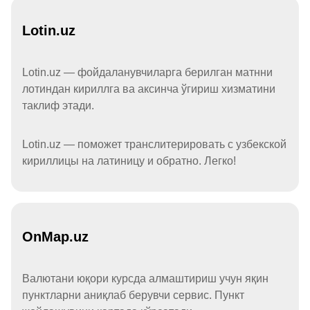
Lotin.uz
Lotin.uz — фойдаланувчиларга берилган матнни
лотиндан кириллга ва аксинча ўгириш хизматини
таклиф этади.
Lotin.uz — поможет транслитерировать с узбекской
кириллицы на латиницу и обратно. Легко!
OnMap.uz
Валютани юқори курсда алмаштириш учун яқин
пунктларни аниқлаб берувчи сервис. Пункт