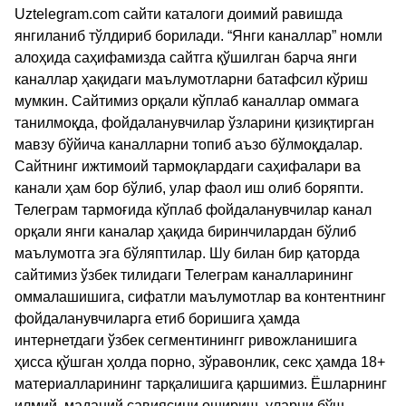
Uztelegram.com сайти каталоги доимий равишда
янгиланиб тўлдириб борилади. “Янги каналлар” номли
алоҳида саҳифамизда сайтга қўшилган барча янги
каналлар ҳақидаги маълумотларни батафсил кўриш
мумкин. Сайтимиз орқали кўплаб каналлар оммага
танилмоқда, фойдаланувчилар ўзларини қизиқтирган
мавзу бўйича каналларни топиб аъзо бўлмоқдалар.
Сайтнинг ижтимоий тармоқлардаги саҳифалари ва
канали ҳам бор бўлиб, улар фаол иш олиб боряпти.
Телеграм тармоғида кўплаб фойдаланувчилар канал
орқали янги каналар ҳақида биринчилардан бўлиб
маълумотга эга бўляптилар. Шу билан бир қаторда
сайтимиз ўзбек тилидаги Телеграм каналларининг
оммалашишига, сифатли маълумотлар ва контентнинг
фойдаланувчиларга етиб боришига ҳамда
интернетдаги ўзбек сегментинингг ривожланишига
ҳисса қўшган ҳолда порно, зўравонлик, секс ҳамда 18+
материалларининг тарқалишига қаршимиз. Ёшларнинг
илмий, маданий савиясини ошириш, уларни бўш