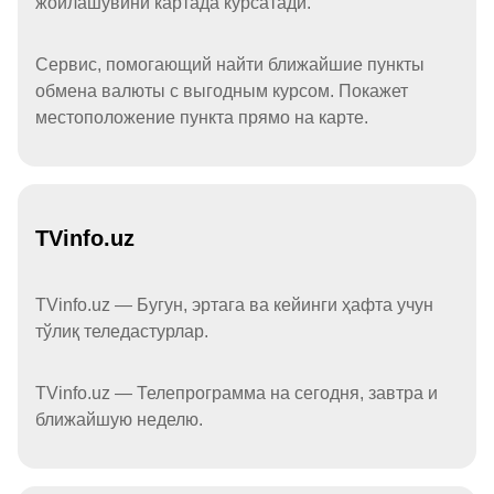
жойлашувини картада кўрсатади.
Сервис, помогающий найти ближайшие пункты
обмена валюты с выгодным курсом. Покажет
местоположение пункта прямо на карте.
TVinfo.uz
TVinfo.uz — Бугун, эртага ва кейинги ҳафта учун
тўлиқ теледастурлар.
TVinfo.uz — Телепрограмма на сегодня, завтра и
ближайшую неделю.