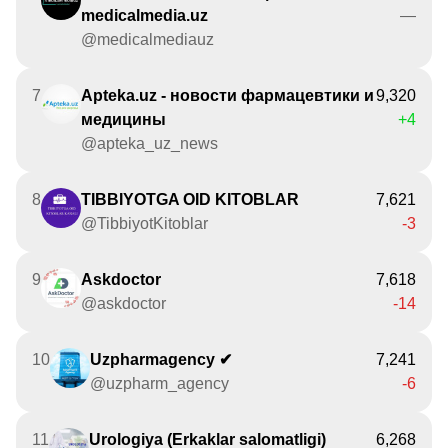
medicalmedia.uz
—
@medicalmediauz
7
Apteka.uz - новости фармацевтики и
9,320
медицины
+4
@apteka_uz_news
8
TIBBIYOTGA OID KITOBLAR
7,621
@TibbiyotKitoblar
-3
9
Askdoctor
7,618
@askdoctor
-14
10
Uzpharmagency ✔
7,241
@uzpharm_agency
-6
11
Urologiya (Erkaklar salomatligi)
6,268