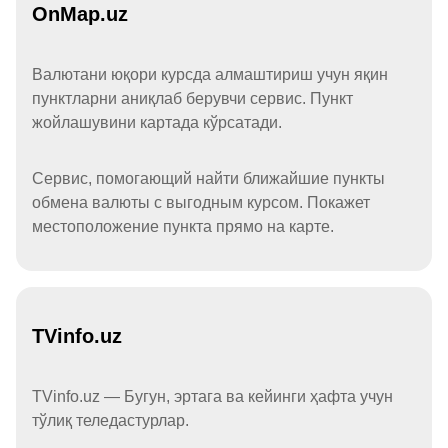
OnMap.uz
Валютани юқори курсда алмаштириш учун яқин
пунктларни аниқлаб берувчи сервис. Пункт
жойлашувини картада кўрсатади.
Сервис, помогающий найти ближайшие пункты
обмена валюты с выгодным курсом. Покажет
местоположение пункта прямо на карте.
TVinfo.uz
TVinfo.uz — Бугун, эртага ва кейинги ҳафта учун
тўлиқ теледастурлар.