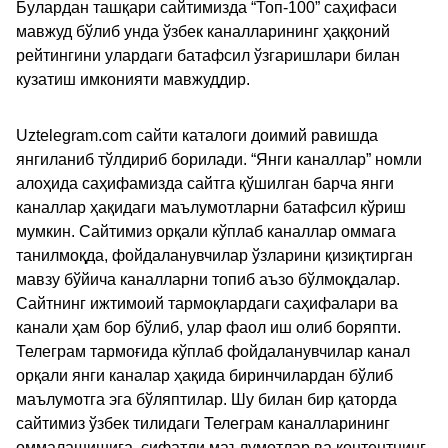
Булардан ташқари сайтимизда “Топ-100” саҳифаси
мавжуд бўлиб унда ўзбек каналларининг ҳаққоний
рейтингини улардаги батафсил ўзгаришлари билан
кузатиш имконияти мавжуддир.
Uztelegram.com сайти каталоги доимий равишда
янгиланиб тўлдириб борилади. “Янги каналлар” номли
алоҳида саҳифамизда сайтга қўшилган барча янги
каналлар ҳақидаги маълумотларни батафсил кўриш
мумкин. Сайтимиз орқали кўплаб каналлар оммага
танилмоқда, фойдаланувчилар ўзларини қизиқтирган
мавзу бўйича каналларни топиб аъзо бўлмоқдалар.
Сайтнинг ижтимоий тармоқлардаги саҳифалари ва
канали ҳам бор бўлиб, улар фаол иш олиб боряпти.
Телеграм тармоғида кўплаб фойдаланувчилар канал
орқали янги каналар ҳақида биринчилардан бўлиб
маълумотга эга бўляптилар. Шу билан бир қаторда
сайтимиз ўзбек тилидаги Телеграм каналларининг
оммалашишига, сифатли маълумотлар ва контентнинг