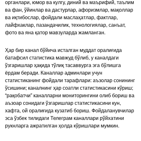
органлари, юмор ва кулгу, диний ва маърифий, таълим
ва фан, ўйинлар ва дастурлар, афоризмлар, мақоллар
ва иқтибослар, фойдали маслаҳатлар, фактлар,
лайфхаклар, пазандачилик, технологиялар, санъат,
фото ва яна қатор мавзуларда жамланган.
Ҳар бир канал бўйича исталган муддат оралиғида
батафсил статистика мавжуд бўлиб, у каналдаги
ўзгаришлар ҳақида тўлиқ тасаввурга эга бўлишга
ёрдам беради. Каналлар админлари учун
статистиканинг фойдали тарафлари: аъзолар сонининг
ўсишини; каналнинг ҳар соатли статистикасини кўриш;
“рақобатчи” каналларни мониторингини олиб бориш ва
аъзоар сонидаги ўзгаришлар статистикасини кун,
хафта, ой оралиғида кузатиб бориш. Фойдаланувчилар
эса ўзбек тилидаги Телеграм каналлари рўйхатини
рукнларга ажратилган ҳолда кўришлари мумкин.