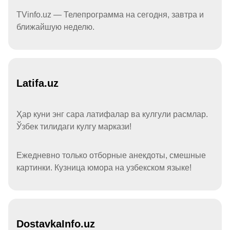
TVinfo.uz — Телепрограмма на сегодня, завтра и
ближайшую неделю.
Latifa.uz
Ҳар куни энг сара латифалар ва кулгули расмлар.
Ўзбек тилидаги кулгу маркази!
Ежедневно только отборные анекдоты, смешные
картинки. Кузница юмора на узбекском языке!
DostavkaInfo.uz