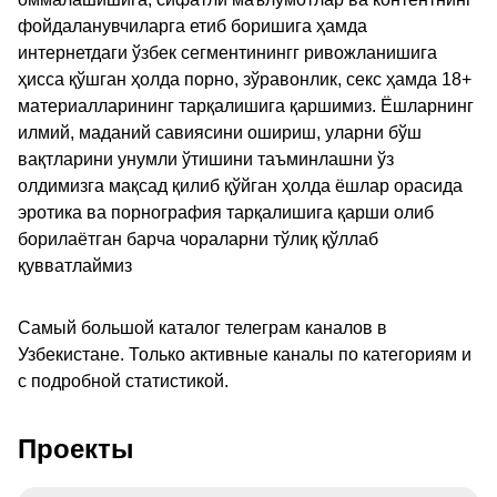
фойдаланувчиларга етиб боришига ҳамда
интернетдаги ўзбек сегментинингг ривожланишига
ҳисса қўшган ҳолда порно, зўравонлик, секс ҳамда 18+
материалларининг тарқалишига қаршимиз. Ёшларнинг
илмий, маданий савиясини ошириш, уларни бўш
вақтларини унумли ўтишини таъминлашни ўз
олдимизга мақсад қилиб қўйган ҳолда ёшлар орасида
эротика ва порнография тарқалишига қарши олиб
борилаётган барча чораларни тўлиқ қўллаб
қувватлаймиз
Самый большой каталог телеграм каналов в
Узбекистане. Только активные каналы по категориям и
с подробной статистикой.
Проекты