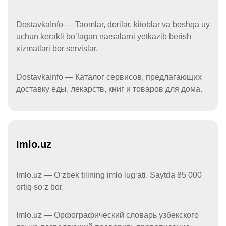
DostavkaInfo — Taomlar, dorilar, kitoblar va boshqa uy
uchun kerakli boʻlagan narsalarni yetkazib berish
xizmatlari bor servislar.
DostavkaInfo — Каталог сервисов, предлагающих
доставку еды, лекарств, книг и товаров для дома.
Imlo.uz
Imlo.uz — Oʻzbek tilining imlo lugʻati. Saytda 85 000
ortiq soʻz bor.
Imlo.uz — Орфографический словарь узбекского