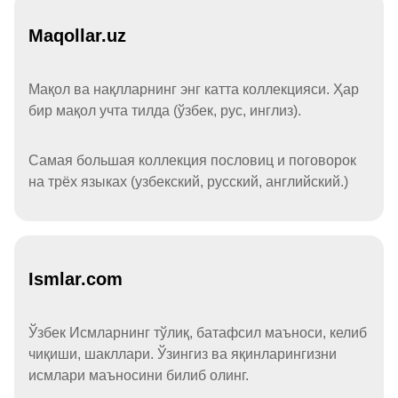
Maqollar.uz
Мақол ва нақлларнинг энг катта коллекцияси. Ҳар
бир мақол учта тилда (ўзбек, рус, инглиз).
Самая большая коллекция пословиц и поговорок
на трёх языках (узбекский, русский, английский.)
Ismlar.com
Ўзбек Исмларнинг тўлиқ, батафсил маъноси, келиб
чиқиши, шакллари. Ўзингиз ва яқинларингизни
исмлари маъносини билиб олинг.