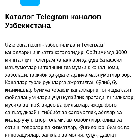
Каталог Telegram каналов
Узбекистана
Uztelegram.com - ўзбек тилидаги Телеграм
каналларининг катта каталогидир. Сайтимизда 3000
мингга яқин телеграм каналлари ҳақида батафсил
маълумотларни топишингиз мумкин: канал номи,
ҳаволаси, таркиби ҳақида етарлича маълумотлар бор.
Каналлар турли рукнларга ажратилган бўлиб, бу
қизиқишлар бўйича керакли каналларни топишда сайт
фойдаланувчилари учун қулайлик яратади: янгиликлар,
мусиқа ва mp3, видео ва фильмлар, ижод, фото,
санъат, дизайн, тиббиёт ва саломатлик, аёллар ва
қизлар учун, спорт олами, автомобиллар, олиш ва
сотиш, товарлар ва хизматлар, кўнгилочар, бизнес ва
инновациялар, банклар ва молия, ҳуқуқ, давлат