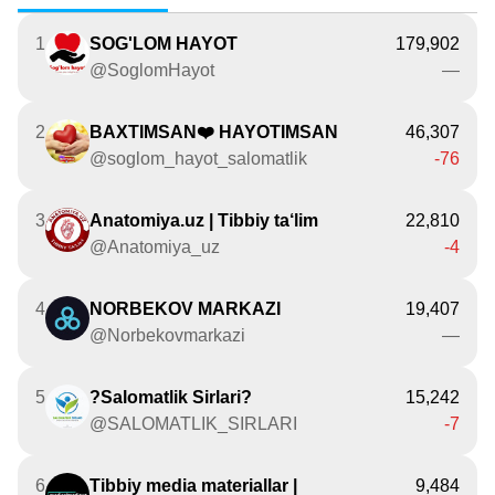
1
SOG'LOM HAYOT ️️
179,902
@SoglomHayot
—
2
BAXTIMSAN❤️ HAYOTIMSAN
46,307
@soglom_hayot_salomatlik
-76
3
Anatomiya.uz | Tibbiy ta‘lim
22,810
@Anatomiya_uz
-4
4
NORBEKOV MARKAZI
19,407
@Norbekovmarkazi
—
5
?Salomatlik Sirlari?
15,242
@SALOMATLIK_SIRLARI
-7
6
Tibbiy media materiallar |
9,484