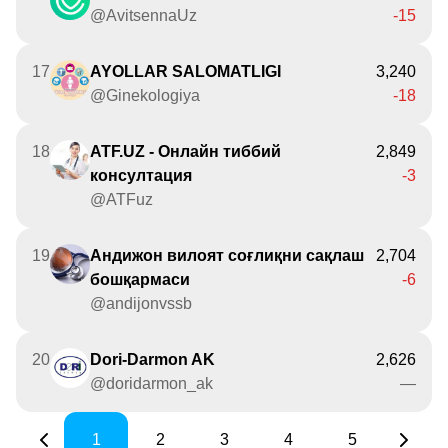
@AvitsennaUz
-15
17
AYOLLAR SALOMATLIGI
3,240
@Ginekologiya
-18
18
ATF.UZ - Онлайн тиббий
2,849
консултация
-3
@ATFuz
19
Андижон вилоят соғлиқни сақлаш
2,704
бошқармаси
-6
@andijonvssb
20
Dori-Darmon AK
2,626
@doridarmon_ak
—
1
2
3
4
5