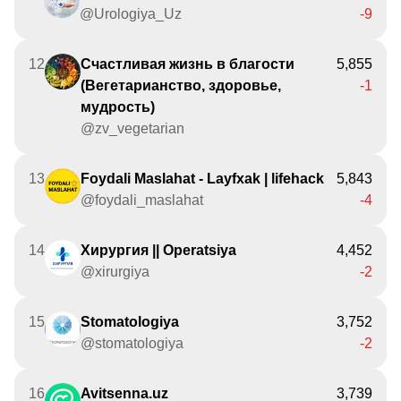
@Urologiya_Uz
-9
12
Счастливая жизнь в благости
5,855
(Вегетарианство, здоровье,
-1
мудрость)
@zv_vegetarian
13
Foydali Maslahat - Layfxak | lifehack
5,843
@foydali_maslahat
-4
14
Хирургия || Operatsiya
4,452
@xirurgiya
-2
15
Stomatologiya
3,752
@stomatologiya
-2
16
Avitsenna.uz
3,739