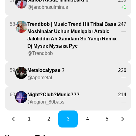
@janobrasulminus
+1
58
Trendbob | Music Trend Hit Tribal Bass
247
Moshinalar Uchun Musiqalar Arabic
—
Jaloliddin Ah Xamdam So Yangi Remix
Dj Музик Музыка Рус
@Trendbob
59
Metalocalypse ?
226
@apometal
—
60
Night?Club?Music???
214
@region_80bass
—
1
2
3
4
5