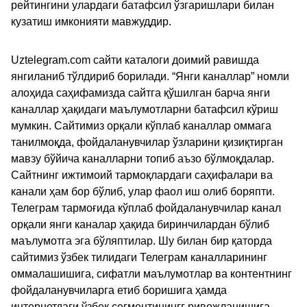
рейтингини улардаги батафсил ўзгаришлари билан
кузатиш имконияти мавжуддир.
Uztelegram.com сайти каталоги доимий равишда
янгиланиб тўлдириб борилади. “Янги каналлар” номли
алоҳида саҳифамизда сайтга қўшилган барча янги
каналлар ҳақидаги маълумотларни батафсил кўриш
мумкин. Сайтимиз орқали кўплаб каналлар оммага
танилмоқда, фойдаланувчилар ўзларини қизиқтирган
мавзу бўйича каналларни топиб аъзо бўлмоқдалар.
Сайтнинг ижтимоий тармоқлардаги саҳифалари ва
канали ҳам бор бўлиб, улар фаол иш олиб боряпти.
Телеграм тармоғида кўплаб фойдаланувчилар канал
орқали янги каналар ҳақида биринчилардан бўлиб
маълумотга эга бўляптилар. Шу билан бир қаторда
сайтимиз ўзбек тилидаги Телеграм каналларининг
оммалашишига, сифатли маълумотлар ва контентнинг
фойдаланувчиларга етиб боришига ҳамда
интернетдаги ўзбек сегментинингг ривожланишига