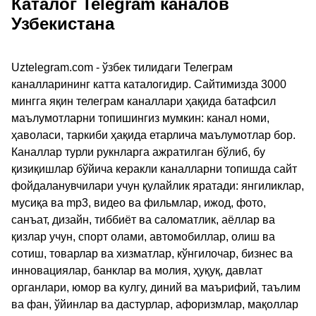
Каталог Telegram каналов
Узбекистана
Uztelegram.com - ўзбек тилидаги Телеграм
каналларининг катта каталогидир. Сайтимизда 3000
мингга яқин телеграм каналлари ҳақида батафсил
маълумотларни топишингиз мумкин: канал номи,
ҳаволаси, таркиби ҳақида етарлича маълумотлар бор.
Каналлар турли рукнларга ажратилган бўлиб, бу
қизиқишлар бўйича керакли каналларни топишда сайт
фойдаланувчилари учун қулайлик яратади: янгиликлар,
мусиқа ва mp3, видео ва фильмлар, ижод, фото,
санъат, дизайн, тиббиёт ва саломатлик, аёллар ва
қизлар учун, спорт олами, автомобиллар, олиш ва
сотиш, товарлар ва хизматлар, кўнгилочар, бизнес ва
инновациялар, банклар ва молия, ҳуқуқ, давлат
органлари, юмор ва кулгу, диний ва маърифий, таълим
ва фан, ўйинлар ва дастурлар, афоризмлар, мақоллар