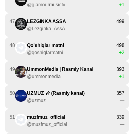
@glamourmusictv
+1
47
LEZGINKA ASSA
499
@Lezginka_AssA
—
48
Qo'shiqlar matni
498
@qoshiqlarmatni
+2
49
UmmonMedia | Rasmiy Kanal
393
@ummonmedia
+1
50
UZMUZ 🎶 (Rasmiy kanal)
357
@uzmuz
—
51
muzfmuz_official
339
@muzfmuz_official
—