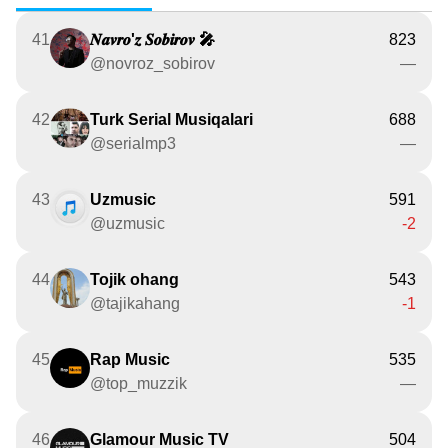
41
𝑵𝒂𝒗𝒓𝒐'𝒛 𝑺𝒐𝒃𝒊𝒓𝒐𝒗 🎤
823
@novroz_sobirov
—
42
Turk Serial Musiqalari
688
@serialmp3
—
43
Uzmusic
591
@uzmusic
-2
44
Tojik ohang
543
@tajikahang
-1
45
Rap Music
535
@top_muzzik
—
46
Glamour Music TV
504