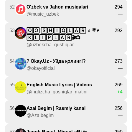
52
O'zbek va Jahon musiqalari
294
@music_uzbek
—
53
🅀🄾'🅂🄷🄸🅀🄻🄰🅁 ♬☔♥
292
🄺🄻🄸🄿🄻🄰🅁🎬📺
—
@uzbekcha_qushiqlar
54
? Okay.Uz - Уйда қолинг!?
273
@okayofficial
—
55
English Music Lyrics | Videos
269
@inglizcha_qoshiqlar_matini
+4
56
Azal Begim | Rasmiy kanal
256
@Azalbegim
—
57
Janob RasuL MinusLaRi ✨
250