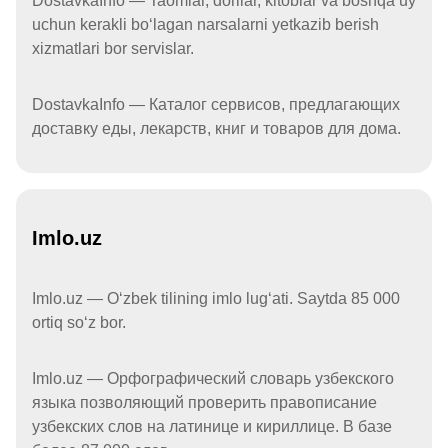
DostavkaInfo — Taomlar, dorilar, kitoblar va boshqa uy
uchun kerakli boʻlagan narsalarni yetkazib berish
xizmatlari bor servislar.
DostavkaInfo — Каталог сервисов, предлагающих
доставку еды, лекарств, книг и товаров для дома.
Imlo.uz
Imlo.uz — Oʻzbek tilining imlo lugʻati. Saytda 85 000
ortiq soʻz bor.
Imlo.uz — Орфографический словарь узбекского
языка позволяющий проверить правописание
узбекских слов на латинице и кириллице. В базе