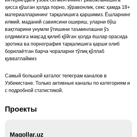
ҳисса қўшган ҳолда порно, зўравонлик, секс ҳамда 18+
материалларининг тарқалишига қаршимиз. Ёшларнинг
илмий, маданий савиясини ошириш, уларни бўш
вақтларини унумли ўтишини таъминлашни ўз
олдимизга мақсад қилиб қўйган ҳолда ёшлар орасида
эротика ва порнография тарқалишига қарши олиб
борилаётган барча чораларни тўлиқ қўллаб
қувватлаймиз
Самый большой каталог телеграм каналов в
Узбекистане. Только активные каналы по категориям и
с подробной статистикой.
Проекты
Maqollar.uz