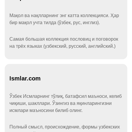
Мақол ва нақлларнинг энг катта коллекцияси. Ҳар
бир мақол учта тилда (ўзбек, рус, инглиз).
Самая большая коллекция пословиц и поговорок
на трёх языках (узбекский, русский, английский.)
Ismlar.com
Ўзбек Исмларнинг тўлиқ, батафсил маъноси, келиб
чиқиши, шакллари. Ўзингиз ва яқинларингизни
исмлари маъносини билиб олинг.
Полный смысл, происхождение, формы узбекских