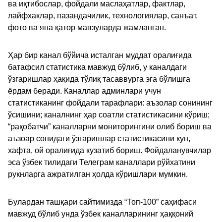
ва иқтибослар, фойдали маслаҳатлар, фактлар,
лайфхаклар, пазандачилик, технологиялар, санъат,
фото ва яна қатор мавзуларда жамланган.
Ҳар бир канал бўйича исталган муддат оралиғида
батафсил статистика мавжуд бўлиб, у каналдаги
ўзгаришлар ҳақида тўлиқ тасаввурга эга бўлишга
ёрдам беради. Каналлар админлари учун
статистиканинг фойдали тарафлари: аъзолар сонининг
ўсишини; каналнинг ҳар соатли статистикасини кўриш;
“рақобатчи” каналларни мониторингини олиб бориш ва
аъзоар сонидаги ўзгаришлар статистикасини кун,
хафта, ой оралиғида кузатиб бориш. Фойдаланувчилар
эса ўзбек тилидаги Телеграм каналлари рўйхатини
рукнларга ажратилган ҳолда кўришлари мумкин.
Булардан ташқари сайтимизда “Топ-100” саҳифаси
мавжуд бўлиб унда ўзбек каналларининг ҳаққоний