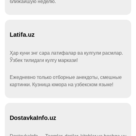
ближайшую неделю.
Latifa.uz
Ҳар куни энг сара латифалар ва кулгули расмлар.
Ўзбек тилидаги кулгу маркази!
Ежедневно только отборные анекдоты, смешные
картинки. Кузница юмора на узбекском языке!
DostavkaInfo.uz