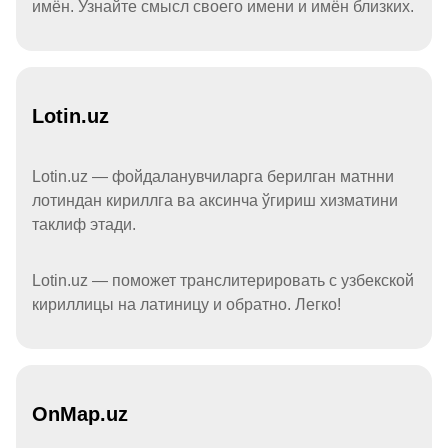
имён. Узнайте смысл своего имени и имён близких.
Lotin.uz
Lotin.uz — фойдаланувчиларга берилган матнни
лотиндан кириллга ва аксинча ўгириш хизматини
таклиф этади.
Lotin.uz — поможет транслитерировать с узбекской
кириллицы на латиницу и обратно. Легко!
OnMap.uz