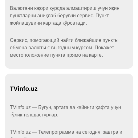
Валютани юқори курсда алмаштириш учун яқин
пунктларни аниқлаб берувчи сервис. Пункт
жойлашувини картада кўрсатади.
Сервис, помогающий найти ближайшие пункты
обмена валюты с выгодным курсом. Покажет
местоположение пункта прямо на карте.
TVinfo.uz
TVinfo.uz — Бугун, эртага ва кейинги ҳафта учун
тўлиқ теледастурлар.
TVinfo.uz — Телепрограмма на сегодня, завтра и