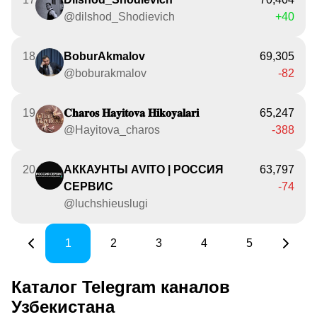
@dilshod_Shodievich
+40
18
BoburAkmalov
69,305
@boburakmalov
-82
19
𝐂𝐡𝐚𝐫𝐨𝐬 𝐇𝐚𝐲𝐢𝐭𝐨𝐯𝐚 𝐇𝐢𝐤𝐨𝐲𝐚𝐥𝐚𝐫𝐢
65,247
@Hayitova_charos
-388
20
АККАУНТЫ AVITO | РОССИЯ
63,797
СЕРВИС
-74
@luchshieuslugi
1
2
3
4
5
Каталог Telegram каналов
Узбекистана