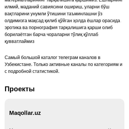
илмий, маданий савиясини ошириш, уларни бўш
вақтларини унумли ўтишини таъминлашни ўз
олдимизга мақсад қилиб қўйган ҳолда ёшлар орасида
эротика ва порнография тарқалишига қарши олиб
борилаётган барча чораларни тўлиқ қўллаб
қувватлаймиз
Самый большой каталог телеграм каналов в
Узбекистане. Только активные каналы по категориям и
с подробной статистикой.
Проекты
Maqollar.uz