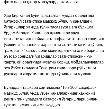
фото ва яна қатор мавзуларда жамланган.
Ҳар бир канал бўйича исталган муддат оралиғида
батафсил статистика мавжуд бўлиб, у каналдаги
ўзгаришлар ҳақида тўлиқ тасаввурга эга бўлишга
ёрдам беради. Каналлар админлари учун
статистиканинг фойдали тарафлари: аъзолар сонининг
ўсишини; каналнинг ҳар соатли статистикасини кўриш;
“рақобатчи” каналларни мониторингини олиб бориш ва
аъзоар сонидаги ўзгаришлар статистикасини кун,
хафта, ой оралиғида кузатиб бориш. Фойдаланувчилар
эса ўзбек тилидаги Телеграм каналлари рўйхатини
рукнларга ажратилган ҳолда кўришлари мумкин.
Булардан ташқари сайтимизда “Топ-100” саҳифаси
мавжуд бўлиб унда ўзбек каналларининг ҳаққоний
рейтингини улардаги батафсил ўзгаришлари билан
кузатиш имконияти мавжуддир.