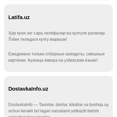
Latifa.uz
Ҳар куни энг сара латифалар ва кулгули расмлар.
Ўзбек тилидаги кулгу маркази!
Ежедневно только отборные анекдоты, смешные
картинки. Кузница юмора на узбекском языке!
DostavkaInfo.uz
DostavkaInfo — Taomlar, dorilar, kitoblar va boshqa uy
uchun kerakli boʻlagan narsalarni yetkazib berish