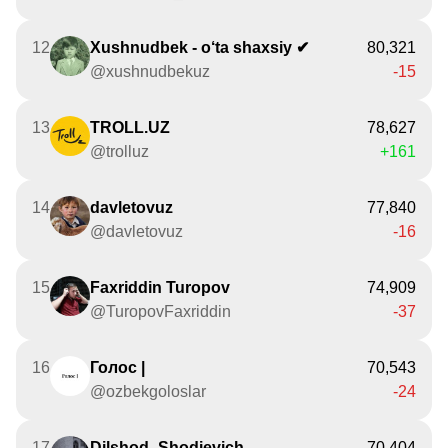
12
Xushnudbek - o‘ta shaxsiy ✔
80,321
@xushnudbekuz
-15
13
TROLL.UZ
78,627
@trolluz
+161
14
davletovuz
77,840
@davletovuz
-16
15
Faxriddin Turopov
74,909
@TuropovFaxriddin
-37
16
Голос |
70,543
@ozbekgoloslar
-24
17
Dilshod_Shodievich
70,404