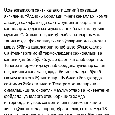
Uztelegram.com сайти каталоги доимий равишда
янгиланиб тўлдириб борилади. “Янги каналлар” номли
алоҳида саҳифамизда сайтга қўшилган барча янги
каналлар ҳақидаги маълумотларни батафсил кўриш
мумкин. Сайтимиз орқали кўплаб каналлар оммага
танилмоқда, фойдаланувчилар ўзларини қизиқтирган
мавзу бўйича каналларни топиб аъзо бўлмоқдалар.
Сайтнинг ижтимоий тармоқлардаги саҳифалари ва
канали ҳам бор бўлиб, улар фаол иш олиб боряпти.
Телеграм тармоғида кўплаб фойдаланувчилар канал
орқали янги каналар ҳақида биринчилардан бўлиб
маълумотга эга бўляптилар. Шу билан бир қаторда
сайтимиз ўзбек тилидаги Телеграм каналларининг
оммалашишига, сифатли маълумотлар ва контентнинг
фойдаланувчиларга етиб боришига ҳамда
интернетдаги ўзбек сегментинингг ривожланишига
ҳисса қўшган ҳолда порно, зўравонлик, секс ҳамда 18+
материалларининг тарқалишига қаршимиз. Ёшларнинг