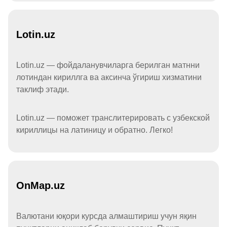
Lotin.uz
Lotin.uz — фойдаланувчиларга берилган матнни
лотиндан кириллга ва аксинча ўгириш хизматини
таклиф этади.
Lotin.uz — поможет транслитерировать с узбекской
кириллицы на латиницу и обратно. Легко!
OnMap.uz
Валютани юқори курсда алмаштириш учун яқин