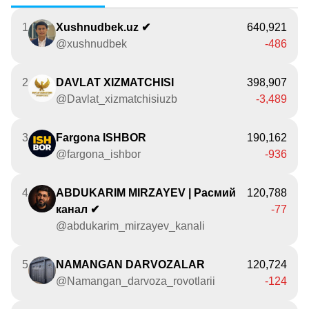
1
Xushnudbek.uz ✔
640,921
@xushnudbek
-486
2
DAVLAT XIZMATCHISI
398,907
@Davlat_xizmatchisiuzb
-3,489
3
Fargona ISHBOR
190,162
@fargona_ishbor
-936
4
ABDUKARIM MIRZAYEV | Расмий
120,788
канал ✔
-77
@abdukarim_mirzayev_kanali
5
NAMANGAN DARVOZALAR
120,724
@Namangan_darvoza_rovotlarii
-124