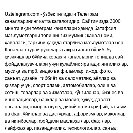
Uztelegram.com - ўзбек тилидаги Телеграм
каналларининг катта каталогидир. Сайтимизда 3000
мингга яқин телеграм каналлари ҳақида батафсил
маълумотларни топишингиз мумкин: канал номи,
ҳаволаси, таркиби ҳақида етарлича маълумотлар бор.
Каналлар турли рукнларга ажратилган бўлиб, бу
қизиқишлар бўйича керакли каналларни топишда сайт
фойдаланувчилари учун қулайлик яратади: янгиликлар,
мусиқа ва mp3, видео ва фильмлар, ижод, фото,
санъат, дизайн, тиббиёт ва саломатлик, аёллар ва
қизлар учун, спорт олами, автомобиллар, олиш ва
сотиш, товарлар ва хизматлар, кўнгилочар, бизнес ва
инновациялар, банклар ва молия, ҳуқуқ, давлат
органлари, юмор ва кулгу, диний ва маърифий, таълим
ва фан, ўйинлар ва дастурлар, афоризмлар, мақоллар
ва иқтибослар, фойдали маслаҳатлар, фактлар,
лайфхаклар, пазандачилик, технологиялар, санъат,