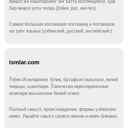
Мақол ва нақлларнинг энг катта коллекцияси. Ҳар
бир мақол учта тилда (ўзбек, рус, инглиз).
Самая большая коллекция пословиц и поговорок
на трёх языках (узбекский, русский, английский.)
Ismlar.com
Ўзбек Исмларнинг тўлиқ, батафсил маъноси, келиб
чиқиши, шакллари. Ўзингиз ва яқинларингизни
исмлари маъносини билиб олинг.
Полный смысл, происхождение, формы узбекских
имён. Узнайте смысл своего имени и имён близких.