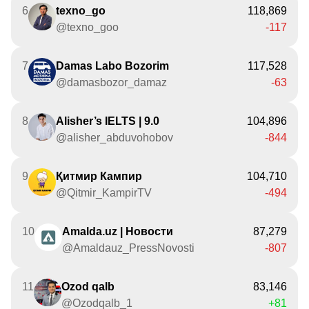
6
texno_go
118,869
@texno_goo
-117
7
Damas Labo Bozorim
117,528
@damasbozor_damaz
-63
8
Alisher’s IELTS | 9.0
104,896
@alisher_abduvohobov
-844
9
Қитмир Кампир
104,710
@Qitmir_KampirTV
-494
10
Amalda.uz | Новости
87,279
@Amaldauz_PressNovosti
-807
11
Ozod qalb
83,146
@Ozodqalb_1
+81