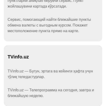
пунктларни аниқлаб берувчи сервис. Пункт
жойлашувини картада кўрсатади.
Сервис, помогающий найти ближайшие пункты
обмена валюты с выгодным курсом. Покажет
местоположение пункта прямо на карте.
TVinfo.uz
TVinfo.uz — Бугун, эртага ва кейинги ҳафта учун
тўлиқ теледастурлар.
TVinfo.uz — Телепрограмма на сегодня, завтра и
ближайшую неделю.