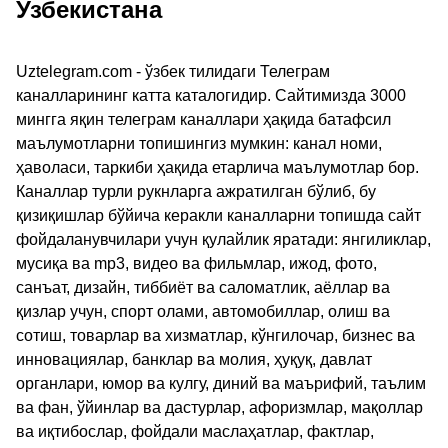
Узбекистана
Uztelegram.com - ўзбек тилидаги Телеграм
каналларининг катта каталогидир. Сайтимизда 3000
мингга яқин телеграм каналлари ҳақида батафсил
маълумотларни топишингиз мумкин: канал номи,
ҳаволаси, таркиби ҳақида етарлича маълумотлар бор.
Каналлар турли рукнларга ажратилган бўлиб, бу
қизиқишлар бўйича керакли каналларни топишда сайт
фойдаланувчилари учун қулайлик яратади: янгиликлар,
мусиқа ва mp3, видео ва фильмлар, ижод, фото,
санъат, дизайн, тиббиёт ва саломатлик, аёллар ва
қизлар учун, спорт олами, автомобиллар, олиш ва
сотиш, товарлар ва хизматлар, кўнгилочар, бизнес ва
инновациялар, банклар ва молия, ҳуқуқ, давлат
органлари, юмор ва кулгу, диний ва маърифий, таълим
ва фан, ўйинлар ва дастурлар, афоризмлар, мақоллар
ва иқтибослар, фойдали маслаҳатлар, фактлар,