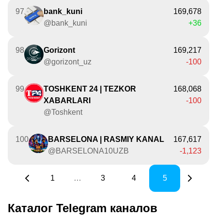
97
bank_kuni
169,678
@bank_kuni
+36
98
Gorizont
169,217
@gorizont_uz
-100
99
TOSHKENT 24 | TEZKOR
168,068
XABARLARI
-100
@Toshkent
100
BARSELONA | RASMIY KANAL
167,617
@BARSELONA10UZB
-1,123
1
…
3
4
5
Каталог Telegram каналов