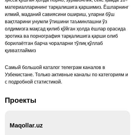
материалларининг тарқалишига қаршимиз. Ёшларнинг
илмий, маданий савиясини ошириш, уларни бўш
вақтларини унумли ўтишини таъминлашни ўз
олдимизга мақсад қилиб қўйган ҳолда ёшлар орасида
эротика ва порнография тарқалишига қарши олиб
борилаётган барча чораларни тўлиқ қўллаб
қувватлаймиз
Самый большой каталог телеграм каналов в
Узбекистане. Только активные каналы по категориям и
с подробной статистикой.
Проекты
Maqollar.uz