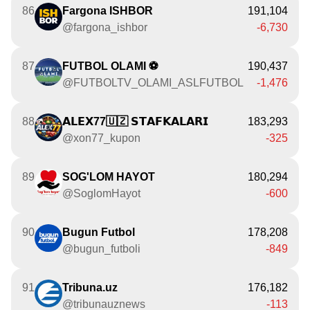
86
Fargona ISHBOR
191,104
@fargona_ishbor
-6,730
87
FUTBOL OLAMI ⚽️
190,437
@FUTBOLTV_OLAMI_ASLFUTBOL
-1,476
88
𝗔𝗟𝗘𝗫77🇺🇿 𝗦𝗧𝗔𝗙𝗞𝗔𝗟𝗔𝗥𝗜
183,293
@xon77_kupon
-325
89
SOG'LOM HAYOT ️️
180,294
@SoglomHayot
-600
90
Bugun Futbol
178,208
@bugun_futboli
-849
91
Tribuna.uz
176,182
@tribunauznews
-113