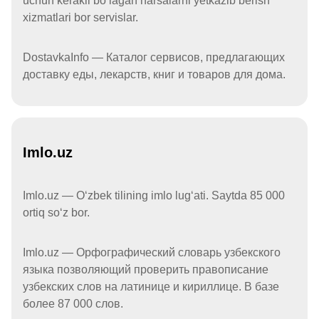
uchun kerakli boʻlagan narsalarni yetkazib berish
xizmatlari bor servislar.
DostavkaInfo — Каталог сервисов, предлагающих
доставку еды, лекарств, книг и товаров для дома.
Imlo.uz
Imlo.uz — Oʻzbek tilining imlo lugʻati. Saytda 85 000
ortiq soʻz bor.
Imlo.uz — Орфографический словарь узбекского
языка позволяющий проверить правописание
узбекских слов на латинице и кириллице. В базе
более 87 000 слов.