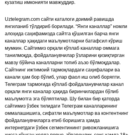
кузатиш имконияти мавжуддир.
Uztelegram.com сайти каталоги доимий равишда
янгиланиб тўлдириб борилади. “Янги каналлар” номли
алоҳида саҳифамизда сайтга қўшилган барча янги
каналлар ҳақидаги маълумотларни батафсил кўриш
мумкин. Сайтимиз орқали кўплаб каналлар оммага
танилмоқда, фойдаланувчилар ўзларини қизиқтирган
мавзу бўйича каналларни топиб аъзо бўлмоқдалар.
Сайтнинг ижтимоий тармоқлардаги саҳифалари ва
канали ҳам бор бўлиб, улар фаол иш олиб боряпти.
Телеграм тармоғида кўплаб фойдаланувчилар канал
орқали янги каналар ҳақида биринчилардан бўлиб
маълумотга эга бўляптилар. Шу билан бир қаторда
сайтимиз ўзбек тилидаги Телеграм каналларининг
оммалашишига, сифатли маълумотлар ва контентнинг
фойдаланувчиларга етиб боришига ҳамда
интернетдаги ўзбек сегментинингг ривожланишига
ҳисса қўшган ҳолда порно, зўравонлик, секс ҳамда 18+