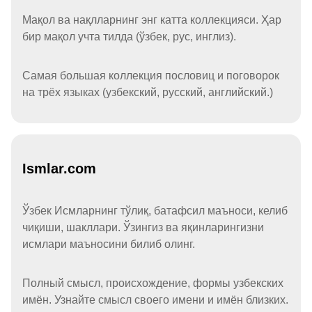
Мақол ва нақлларнинг энг катта коллекцияси. Ҳар
бир мақол учта тилда (ўзбек, рус, инглиз).
Самая большая коллекция пословиц и поговорок
на трёх языках (узбекский, русский, английский.)
Ismlar.com
Ўзбек Исмларнинг тўлиқ, батафсил маъноси, келиб
чиқиши, шакллари. Ўзингиз ва яқинларингизни
исмлари маъносини билиб олинг.
Полный смысл, происхождение, формы узбекских
имён. Узнайте смысл своего имени и имён близких.