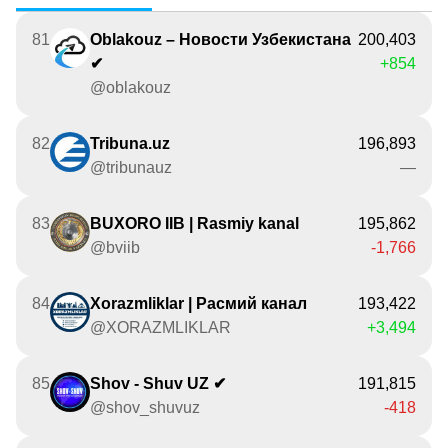
81
Oblakouz – Новости Узбекистана
200,403
✔
+854
@oblakouz
82
Tribuna.uz
196,893
@tribunauz
—
83
BUXORO IIB | Rasmiy kanal
195,862
@bviib
-1,766
84
Xorazmliklar | Расмий канал
193,422
@XORAZMLIKLAR
+3,494
85
Shov - Shuv UZ ✔
191,815
@shov_shuvuz
-418