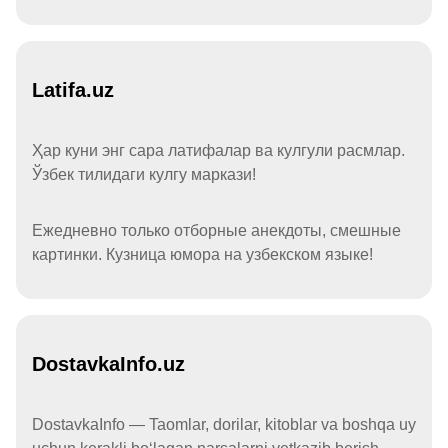
Latifa.uz
Ҳар куни энг сара латифалар ва кулгули расмлар.
Ўзбек тилидаги кулгу маркази!
Ежедневно только отборные анекдоты, смешные
картинки. Кузница юмора на узбекском языке!
DostavkaInfo.uz
DostavkaInfo — Taomlar, dorilar, kitoblar va boshqa uy