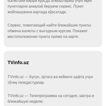
Валютани юқори курсда алмаштириш учун яқин
пунктларни аниқлаб берувчи сервис. Пункт
жойлашувини картада кўрсатади.
Сервис, помогающий найти ближайшие пункты
обмена валюты с выгодным курсом. Покажет
местоположение пункта прямо на карте.
TVinfo.uz
TVinfo.uz — Бугун, эртага ва кейинги ҳафта учун
тўлиқ теледастурлар.
TVinfo.uz — Телепрограмма на сегодня, завтра и
ближайшую неделю.