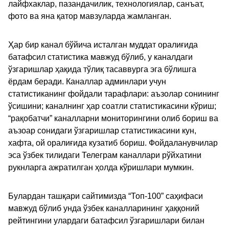
лайфхаклар, пазандачилик, технологиялар, санъат,
фото ва яна қатор мавзуларда жамланган.
Ҳар бир канал бўйича исталган муддат оралиғида
батафсил статистика мавжуд бўлиб, у каналдаги
ўзгаришлар ҳақида тўлиқ тасаввурга эга бўлишга
ёрдам беради. Каналлар админлари учун
статистиканинг фойдали тарафлари: аъзолар сонининг
ўсишини; каналнинг ҳар соатли статистикасини кўриш;
“рақобатчи” каналларни мониторингини олиб бориш ва
аъзоар сонидаги ўзгаришлар статистикасини кун,
хафта, ой оралиғида кузатиб бориш. Фойдаланувчилар
эса ўзбек тилидаги Телеграм каналлари рўйхатини
рукнларга ажратилган ҳолда кўришлари мумкин.
Булардан ташқари сайтимизда “Топ-100” саҳифаси
мавжуд бўлиб унда ўзбек каналларининг ҳаққоний
рейтингини улардаги батафсил ўзгаришлари билан