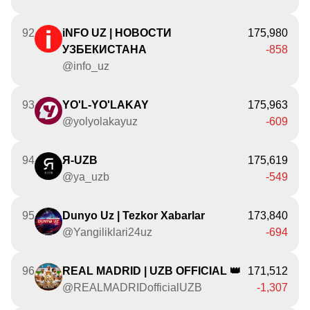
92
iNFO UZ | НОВОСТИ
175,980
УЗБЕКИСТАНА
-858
@info_uz
93
YO'L-YO'LAKAY
175,963
@yolyolakayuz
-609
94
Я-UZB
175,619
@ya_uzb
-549
95
Dunyo Uz | Tezkor Xabarlar
173,840
@Yangiliklari24uz
-694
96
REAL MADRID | UZB OFFICIAL 👑
171,512
@REALMADRIDofficialUZB
-1,307