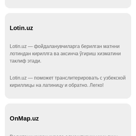
Lotin.uz
Lotin.uz — фойдаланувчиларга берилган матнни
лотиндан кириллга ва аксинча ўгириш хизматини
таклиф этади.
Lotin.uz — поможет транслитерировать с узбекской
кириллицы на латиницу и обратно. Легко!
OnMap.uz