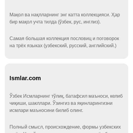
Мақол ва нақлларнинг энг катта коллекцияси. Ҳар
бир мақол учта тилда (ўзбек, рус, инглиз).
Самая большая коллекция пословиц и поговорок
на трёх языках (узбекский, русский, английский.)
Ismlar.com
Ўзбек Исмларнинг тўлиқ, батафсил маъноси, келиб
чиқиши, шакллари. Ўзингиз ва яқинларингизни
исмлари маъносини билиб олинг.
Полный смысл, происхождение, формы узбекских