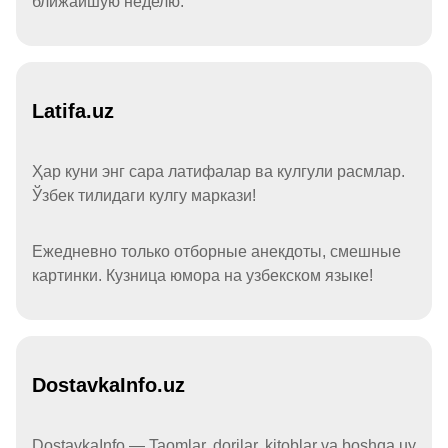
ближайшую неделю.
Latifa.uz
Ҳар куни энг сара латифалар ва кулгули расмлар.
Ўзбек тилидаги кулгу маркази!
Ежедневно только отборные анекдоты, смешные
картинки. Кузница юмора на узбекском языке!
DostavkaInfo.uz
DostavkaInfo — Taomlar, dorilar, kitoblar va boshqa uy