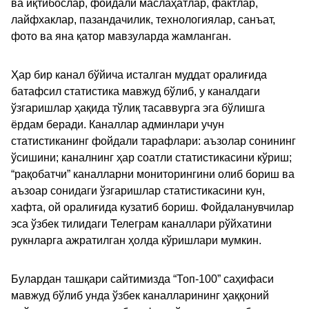
ва иқтибослар, фойдали маслаҳатлар, фактлар,
лайфхаклар, пазандачилик, технологиялар, санъат,
фото ва яна қатор мавзуларда жамланган.
Ҳар бир канал бўйича исталган муддат оралиғида
батафсил статистика мавжуд бўлиб, у каналдаги
ўзгаришлар ҳақида тўлиқ тасаввурга эга бўлишга
ёрдам беради. Каналлар админлари учун
статистиканинг фойдали тарафлари: аъзолар сонининг
ўсишини; каналнинг ҳар соатли статистикасини кўриш;
“рақобатчи” каналларни мониторингини олиб бориш ва
аъзоар сонидаги ўзгаришлар статистикасини кун,
хафта, ой оралиғида кузатиб бориш. Фойдаланувчилар
эса ўзбек тилидаги Телеграм каналлари рўйхатини
рукнларга ажратилган ҳолда кўришлари мумкин.
Булардан ташқари сайтимизда “Топ-100” саҳифаси
мавжуд бўлиб унда ўзбек каналларининг ҳаққоний