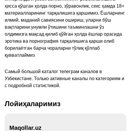
ҳисса қўшган ҳолда порно, зўравонлик, секс ҳамда 18+
материалларининг тарқалишига қаршимиз. Ёшларнинг
илмий, маданий савиясини ошириш, уларни бўш
вақтларини унумли ўтишини таъминлашни ўз
олдимизга мақсад қилиб қўйган ҳолда ёшлар орасида
эротика ва порнография тарқалишига қарши олиб
борилаётган барча чораларни тўлиқ қўллаб
қувватлаймиз
Самый большой каталог телеграм каналов в
Узбекистане. Только активные каналы по категориям и
с подробной статистикой.
Лойиҳаларимиз
Maqollar.uz