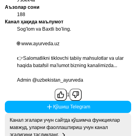
Аъзолар сони
188
Канал ҳақида маълумот
Sog'lom va Baxtli bo'ling.
🌐 www.ayurveda.uz
👉Salomatlikni tiklovchi tabiiy mahsulotlar va ular
haqida batafsil ma'lumot bizning kanalimizda...
Admin
@uzbekistan_ayurveda
1
Қўшиш Telegram
Канал эгалари учун сайтда қўшимча функциялар
мавжуд, уларни фаоллаштириш учун канал
эгалигини тасдиқланг.