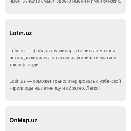
имён. Узнайте смысл своего имени и имён близких.
Lotin.uz
Lotin.uz — фойдаланувчиларга берилган матнни
лотиндан кириллга ва аксинча ўгириш хизматини
таклиф этади.
Lotin.uz — поможет транслитерировать с узбекской
кириллицы на латиницу и обратно. Легко!
OnMap.uz