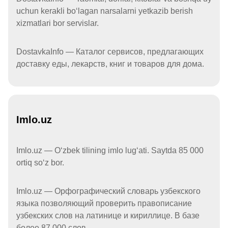
uchun kerakli boʻlagan narsalarni yetkazib berish
xizmatlari bor servislar.
DostavkaInfo — Каталог сервисов, предлагающих
доставку еды, лекарств, книг и товаров для дома.
Imlo.uz
Imlo.uz — Oʻzbek tilining imlo lugʻati. Saytda 85 000
ortiq soʻz bor.
Imlo.uz — Орфографический словарь узбекского
языка позволяющий проверить правописание
узбекских слов на латинице и кириллице. В базе
более 87 000 слов.