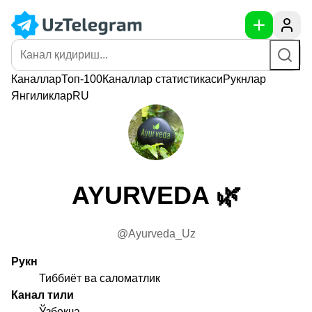
Каналлар
Топ-100
Каналлар
статистикаси
Рукнлар
Янгиликлар
RU
AYURVEDA 🌿
@Ayurveda_Uz
Рукн
Тиббиёт ва саломатлик
Канал тили
Ўзбекча