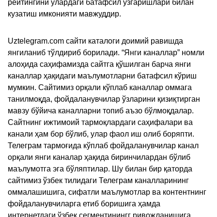
рейтингини улардаги батафсил ўзгаришлари билан
кузатиш имконияти мавжуддир.
Uztelegram.com сайти каталоги доимий равишда
янгиланиб тўлдириб борилади. “Янги каналлар” номли
алоҳида саҳифамизда сайтга қўшилган барча янги
каналлар ҳақидаги маълумотларни батафсил кўриш
мумкин. Сайтимиз орқали кўплаб каналлар оммага
танилмоқда, фойдаланувчилар ўзларини қизиқтирган
мавзу бўйича каналларни топиб аъзо бўлмоқдалар.
Сайтнинг ижтимоий тармоқлардаги саҳифалари ва
канали ҳам бор бўлиб, улар фаол иш олиб боряпти.
Телеграм тармоғида кўплаб фойдаланувчилар канал
орқали янги каналар ҳақида биринчилардан бўлиб
маълумотга эга бўляптилар. Шу билан бир қаторда
сайтимиз ўзбек тилидаги Телеграм каналларининг
оммалашишига, сифатли маълумотлар ва контентнинг
фойдаланувчиларга етиб боришига ҳамда
интернетдаги ўзбек сегментинингг ривожланишига