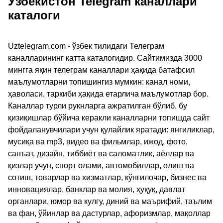
Ўзбекистон Telegram каналлари
каталоги
Uztelegram.com - ўзбек тилидаги Телеграм
каналларининг катта каталогидир. Сайтимизда 3000
мингга яқин телеграм каналлари ҳақида батафсил
маълумотларни топишингиз мумкин: канал номи,
ҳаволаси, таркиби ҳақида етарлича маълумотлар бор.
Каналлар турли рукнларга ажратилган бўлиб, бу
қизиқишлар бўйича керакли каналларни топишда сайт
фойдаланувчилари учун қулайлик яратади: янгиликлар,
мусиқа ва mp3, видео ва фильмлар, ижод, фото,
санъат, дизайн, тиббиёт ва саломатлик, аёллар ва
қизлар учун, спорт олами, автомобиллар, олиш ва
сотиш, товарлар ва хизматлар, кўнгилочар, бизнес ва
инновациялар, банклар ва молия, ҳуқуқ, давлат
органлари, юмор ва кулгу, диний ва маърифий, таълим
ва фан, ўйинлар ва дастурлар, афоризмлар, мақоллар