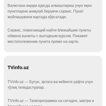
Валютани юқори курсда алмаштириш учун яқин
пунктларни аниқлаб берувчи сервис. Пункт
жойлашувини картада кўрсатади.
Сервис, помогающий найти ближайшие пункты
обмена валюты с выгодным курсом. Покажет
местоположение пункта прямо на карте.
TVinfo.uz
TVinfo.uz — Бугун, эртага ва кейинги ҳафта учун
тўлиқ теледастурлар.
TVinfo.uz — Телепрограмма на сегодня, завтра и