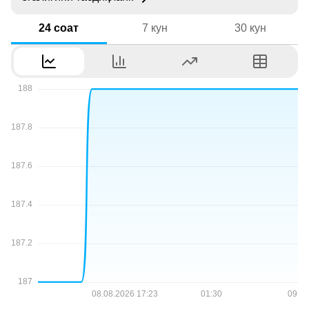
24 соат
7 кун
30 кун