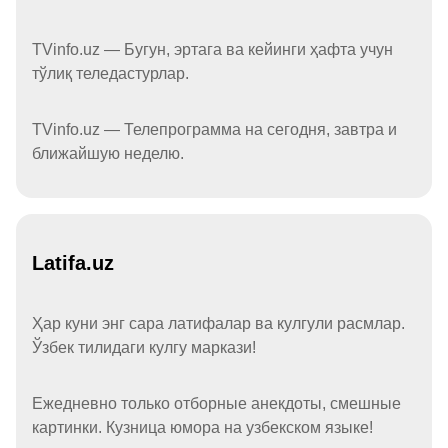
TVinfo.uz — Бугун, эртага ва кейинги ҳафта учун
тўлиқ теледастурлар.
TVinfo.uz — Телепрограмма на сегодня, завтра и
ближайшую неделю.
Latifa.uz
Ҳар куни энг сара латифалар ва кулгули расмлар.
Ўзбек тилидаги кулгу маркази!
Ежедневно только отборные анекдоты, смешные
картинки. Кузница юмора на узбекском языке!