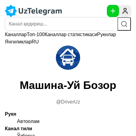
Каналлар
Топ-100
Каналлар
статистикаси
Рукнлар
Янгиликлар
RU
Машина-Уй Бозор
@DriverUz
Рукн
Автоолам
Канал тили
Ўзбекча