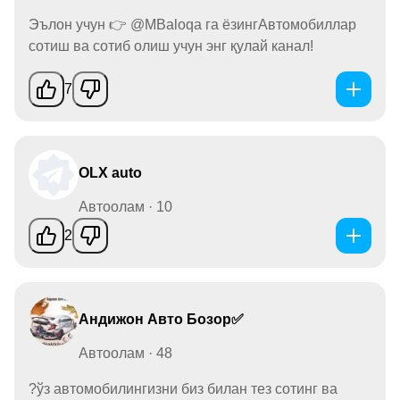
Эълон учун 👉 @MBaloqa га ёзингАвтомобиллар
сотиш ва сотиб олиш учун энг қулай канал!
7
OLX auto
Автоолам · 10
2
Андижон Авто Бозор✅
Автоолам · 48
?ўз автомобилингизни биз билан тез сотинг ва