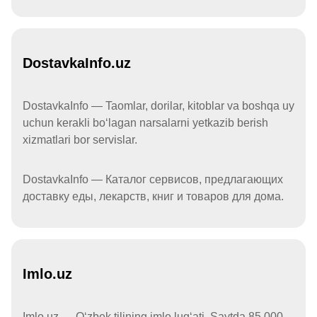
DostavkaInfo.uz
DostavkaInfo — Taomlar, dorilar, kitoblar va boshqa uy
uchun kerakli boʻlagan narsalarni yetkazib berish
xizmatlari bor servislar.
DostavkaInfo — Каталог сервисов, предлагающих
доставку еды, лекарств, книг и товаров для дома.
Imlo.uz
Imlo.uz — Oʻzbek tilining imlo lugʻati. Saytda 85 000