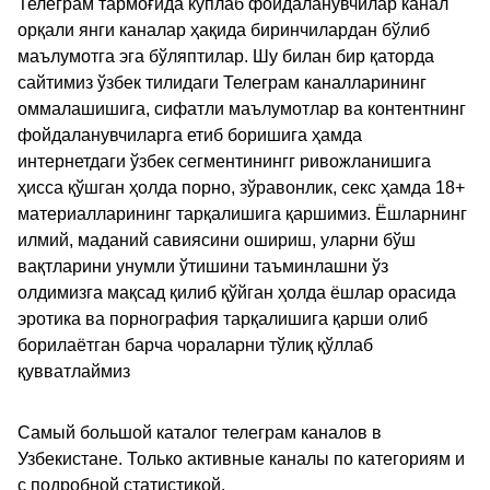
Телеграм тармоғида кўплаб фойдаланувчилар канал
орқали янги каналар ҳақида биринчилардан бўлиб
маълумотга эга бўляптилар. Шу билан бир қаторда
сайтимиз ўзбек тилидаги Телеграм каналларининг
оммалашишига, сифатли маълумотлар ва контентнинг
фойдаланувчиларга етиб боришига ҳамда
интернетдаги ўзбек сегментинингг ривожланишига
ҳисса қўшган ҳолда порно, зўравонлик, секс ҳамда 18+
материалларининг тарқалишига қаршимиз. Ёшларнинг
илмий, маданий савиясини ошириш, уларни бўш
вақтларини унумли ўтишини таъминлашни ўз
олдимизга мақсад қилиб қўйган ҳолда ёшлар орасида
эротика ва порнография тарқалишига қарши олиб
борилаётган барча чораларни тўлиқ қўллаб
қувватлаймиз
Самый большой каталог телеграм каналов в
Узбекистане. Только активные каналы по категориям и
с подробной статистикой.