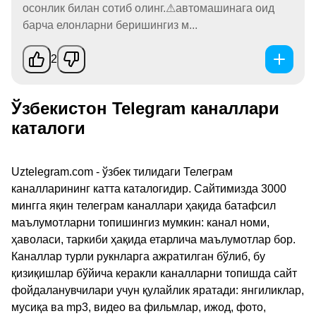
осонлик билан сотиб олинг.⚠автомашинага оид
барча елонларни беришингиз м...
2
Ўзбекистон Telegram каналлари
каталоги
Uztelegram.com - ўзбек тилидаги Телеграм
каналларининг катта каталогидир. Сайтимизда 3000
мингга яқин телеграм каналлари ҳақида батафсил
маълумотларни топишингиз мумкин: канал номи,
ҳаволаси, таркиби ҳақида етарлича маълумотлар бор.
Каналлар турли рукнларга ажратилган бўлиб, бу
қизиқишлар бўйича керакли каналларни топишда сайт
фойдаланувчилари учун қулайлик яратади: янгиликлар,
мусиқа ва mp3, видео ва фильмлар, ижод, фото,