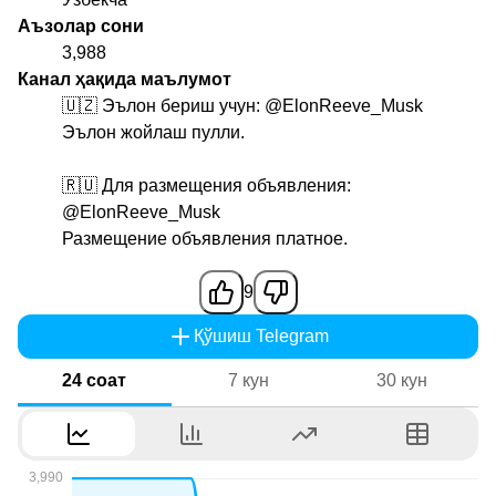
Аъзолар сони
3,988
Канал ҳақида маълумот
🇺🇿 Эълон бериш учун:
@ElonReeve_Musk
Эълон жойлаш пулли.
🇷🇺 Для размещения объявления:
@ElonReeve_Musk
Размещение объявления платное.
9
Қўшиш Telegram
24 соат
7 кун
30 кун