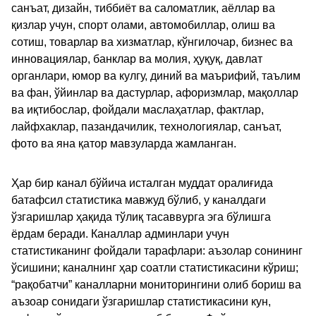
санъат, дизайн, тиббиёт ва саломатлик, аёллар ва
қизлар учун, спорт олами, автомобиллар, олиш ва
сотиш, товарлар ва хизматлар, кўнгилочар, бизнес ва
инновациялар, банклар ва молия, ҳуқуқ, давлат
органлари, юмор ва кулгу, диний ва маърифий, таълим
ва фан, ўйинлар ва дастурлар, афоризмлар, мақоллар
ва иқтибослар, фойдали маслаҳатлар, фактлар,
лайфхаклар, пазандачилик, технологиялар, санъат,
фото ва яна қатор мавзуларда жамланган.
Ҳар бир канал бўйича исталган муддат оралиғида
батафсил статистика мавжуд бўлиб, у каналдаги
ўзгаришлар ҳақида тўлиқ тасаввурга эга бўлишга
ёрдам беради. Каналлар админлари учун
статистиканинг фойдали тарафлари: аъзолар сонининг
ўсишини; каналнинг ҳар соатли статистикасини кўриш;
“рақобатчи” каналларни мониторингини олиб бориш ва
аъзоар сонидаги ўзгаришлар статистикасини кун,