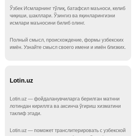
Ўзбек Исмларнинг тўлиқ, батафсил маъноси, келиб
чиқиши, шакллари. Ўзингиз ва яқинларингизни
исмлари маъносини билиб олинг.
Полный смысл, происхождение, формы узбекских
имён. Узнайте смысл своего имени и имён близких.
Lotin.uz
Lotin.uz — фойдаланувчиларга берилган матнни
лотиндан кириллга ва аксинча ўгириш хизматини
таклиф этади.
Lotin.uz — поможет транслитерировать с узбекской