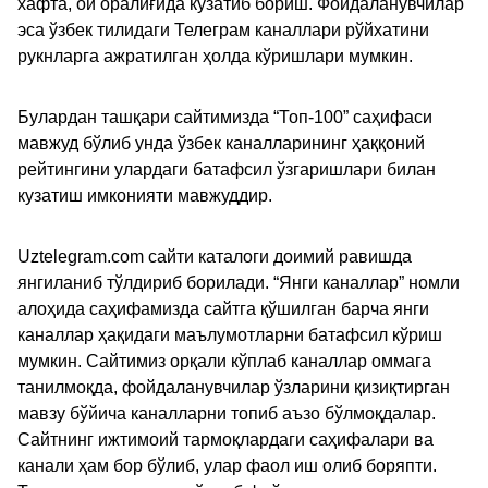
хафта, ой оралиғида кузатиб бориш. Фойдаланувчилар
эса ўзбек тилидаги Телеграм каналлари рўйхатини
рукнларга ажратилган ҳолда кўришлари мумкин.
Булардан ташқари сайтимизда “Топ-100” саҳифаси
мавжуд бўлиб унда ўзбек каналларининг ҳаққоний
рейтингини улардаги батафсил ўзгаришлари билан
кузатиш имконияти мавжуддир.
Uztelegram.com сайти каталоги доимий равишда
янгиланиб тўлдириб борилади. “Янги каналлар” номли
алоҳида саҳифамизда сайтга қўшилган барча янги
каналлар ҳақидаги маълумотларни батафсил кўриш
мумкин. Сайтимиз орқали кўплаб каналлар оммага
танилмоқда, фойдаланувчилар ўзларини қизиқтирган
мавзу бўйича каналларни топиб аъзо бўлмоқдалар.
Сайтнинг ижтимоий тармоқлардаги саҳифалари ва
канали ҳам бор бўлиб, улар фаол иш олиб боряпти.