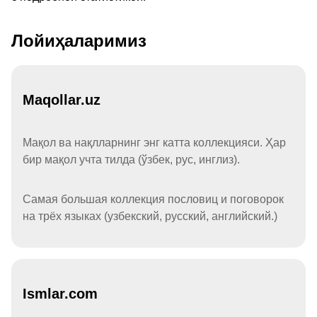
Лойиҳаларимиз
Maqollar.uz
Мақол ва нақлларнинг энг катта коллекцияси. Ҳар
бир мақол учта тилда (ўзбек, рус, инглиз).
Самая большая коллекция пословиц и поговорок
на трёх языках (узбекский, русский, английский.)
Ismlar.com