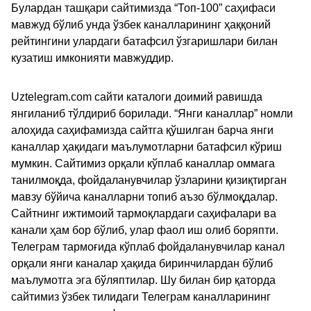
Булардан ташқари сайтимизда “Топ-100” саҳифаси
мавжуд бўлиб унда ўзбек каналларининг ҳаққоний
рейтингини улардаги батафсил ўзгаришлари билан
кузатиш имконияти мавжуддир.
Uztelegram.com сайти каталоги доимий равишда
янгиланиб тўлдириб борилади. “Янги каналлар” номли
алоҳида саҳифамизда сайтга қўшилган барча янги
каналлар ҳақидаги маълумотларни батафсил кўриш
мумкин. Сайтимиз орқали кўплаб каналлар оммага
танилмоқда, фойдаланувчилар ўзларини қизиқтирган
мавзу бўйича каналларни топиб аъзо бўлмоқдалар.
Сайтнинг ижтимоий тармоқлардаги саҳифалари ва
канали ҳам бор бўлиб, улар фаол иш олиб боряпти.
Телеграм тармоғида кўплаб фойдаланувчилар канал
орқали янги каналар ҳақида биринчилардан бўлиб
маълумотга эга бўляптилар. Шу билан бир қаторда
сайтимиз ўзбек тилидаги Телеграм каналларининг