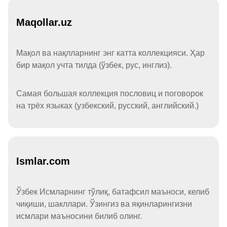
Maqollar.uz
Мақол ва нақлларнинг энг катта коллекцияси. Ҳар
бир мақол учта тилда (ўзбек, рус, инглиз).
Самая большая коллекция пословиц и поговорок
на трёх языках (узбекский, русский, английский.)
Ismlar.com
Ўзбек Исмларнинг тўлиқ, батафсил маъноси, келиб
чиқиши, шакллари. Ўзингиз ва яқинларингизни
исмлари маъносини билиб олинг.