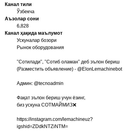
Канал тили
Ўзбекча
Аъзолар сони
6,828
Канал ҳақида маълумот
Ускуналар бозори
Рынок оборудования
"Сотилади", "Сотиб оламан" деб эълон бериш
(Разместить объявление) -
@ElonLemachinebot
Админ:
@tecnoadmin
Фақат эълон бериш учун ёзинг,
биз ускуна СОТМАЙМИЗ❌
https://instagram.com/lemachineuz?
igshid=ZDdkNTZiNTM=