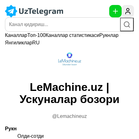
Каналлар
Топ-100
Каналлар
статистикаси
Рукнлар
Янгиликлар
RU
LeMachine.uz |
Ускуналар бозори
@Lemachineuz
Рукн
Олди-сотди