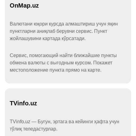
OnMap.uz
Валютани юқори курсда алмаштириш учун яқин
пунктларни аниқлаб берувчи сервис. Пункт
жойлашувини картада кўрсатади.
Сервис, помогающий найти ближайшие пункты
обмена валюты с выгодным курсом. Покажет
местоположение пункта прямо на карте.
TVinfo.uz
TVinfo.uz — Бугун, эртага ва кейинги ҳафта учун
тўлиқ теледастурлар.