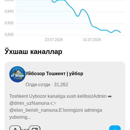
Ўхшаш каналлар
Уйбозор Тошкент | уйбор
Олди-сотди · 31,262
Toshkent Uybozor kanaliga xush kelibsizAdmin ➡️
@dmin_uzNamuna 👉
@elon_berish_namuna.E'loningizni adminga
yuboring...