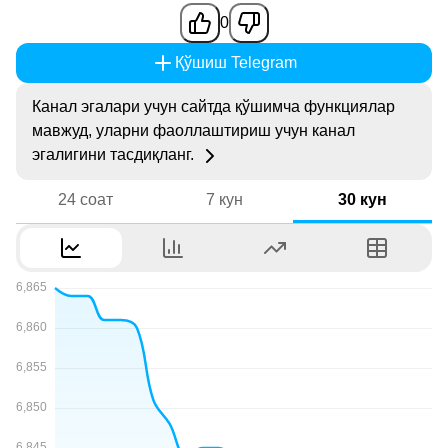
0
Қўшиш Telegram
Канал эгалари учун сайтда қўшимча функциялар
мавжуд, уларни фаоллаштириш учун канал
эгалигини тасдиқланг.
24 соат
7 кун
30 кун