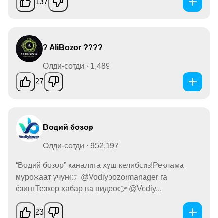
137
? AliBozor ????
Олди-сотди · 1,489
27
Водий бозор
Олди-сотди · 952,197
“Водий бозор” каналига хуш келибсиз!Реклама
мурожаат учун👉 @Vodiybozormanager га
ёзингТезкор хабар ва видео👉 @Vodiy...
23