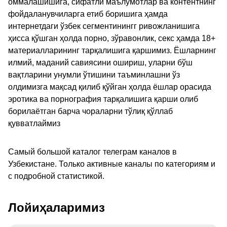
оммалашишига, сифатли маълумотлар ва контентнинг
фойдаланувчиларга етиб боришига ҳамда
интернетдаги ўзбек сегментинингг ривожланишига
ҳисса қўшган ҳолда порно, зўравонлик, секс ҳамда 18+
материалларининг тарқалишига қаршимиз. Ёшларнинг
илмий, маданий савиясини ошириш, уларни бўш
вақтларини унумли ўтишини таъминлашни ўз
олдимизга мақсад қилиб қўйган ҳолда ёшлар орасида
эротика ва порнография тарқалишига қарши олиб
борилаётган барча чораларни тўлиқ қўллаб
қувватлаймиз
Самый большой каталог телеграм каналов в
Узбекистане. Только активные каналы по категориям и
с подробной статистикой.
Лойиҳаларимиз