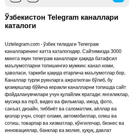
Ўзбекистон Telegram каналлари
каталоги
Uztelegram.com - ўзбек тилидаги Телеграм
каналларининг катта каталогидир. Сайтимизда 3000
мингга яқин телеграм каналлари ҳақида батафсил
маълумотларни топишингиз мумкин: канал номи,
ҳаволаси, таркиби ҳақида етарлича маълумотлар бор.
Каналлар турли рукнларга ажратилган бўлиб, бу
қизиқишлар бўйича керакли каналларни топишда сайт
фойдаланувчилари учун қулайлик яратади: янгиликлар,
мусиқа ва mp3, видео ва фильмлар, ижод, фото,
санъат, дизайн, тиббиёт ва саломатлик, аёллар ва
қизлар учун, спорт олами, автомобиллар, олиш ва
сотиш, товарлар ва хизматлар, кўнгилочар, бизнес ва
инновациялар, банклар ва молия, ҳуқуқ, давлат