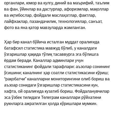
органлари, юмор ва кулгу, диний ва маърифий, таълим
ва фан, ўйинлар ва дастурлар, афоризмлар, мақоллар
ва иқтибослар, фойдали маслаҳатлар, фактлар,
лайфхаклар, пазандачилик, технологиялар, санъат,
фото ва яна қатор мавзуларда жамланган.
Ҳар бир канал бўйича исталган муддат оралиғида
батафсил статистика мавжуд бўлиб, у каналдаги
ўзгаришлар ҳақида тўлиқ тасаввурга эга бўлишга
ёрдам беради. Каналлар админлари учун
статистиканинг фойдали тарафлари: аъзолар сонининг
ўсишини; каналнинг ҳар соатли статистикасини кўриш;
“рақобатчи” каналларни мониторингини олиб бориш ва
аъзоар сонидаги ўзгаришлар статистикасини кун,
хафта, ой оралиғида кузатиб бориш. Фойдаланувчилар
эса ўзбек тилидаги Телеграм каналлари рўйхатини
рукнларга ажратилган ҳолда кўришлари мумкин.