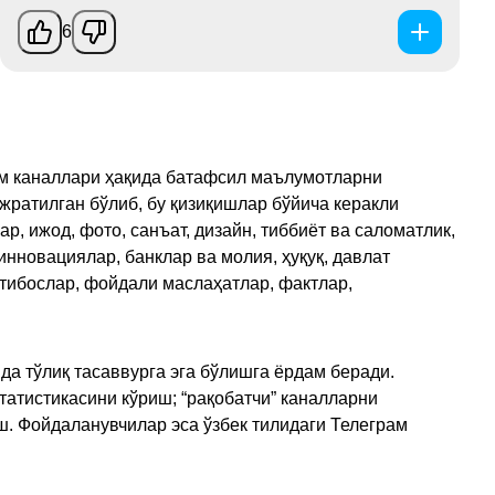
6
рам каналлари ҳақида батафсил маълумотларни
ажратилган бўлиб, бу қизиқишлар бўйича керакли
, ижод, фото, санъат, дизайн, тиббиёт ва саломатлик,
инновациялар, банклар ва молия, ҳуқуқ, давлат
қтибослар, фойдали маслаҳатлар, фактлар,
да тўлиқ тасаввурга эга бўлишга ёрдам беради.
татистикасини кўриш; “рақобатчи” каналларни
ш. Фойдаланувчилар эса ўзбек тилидаги Телеграм