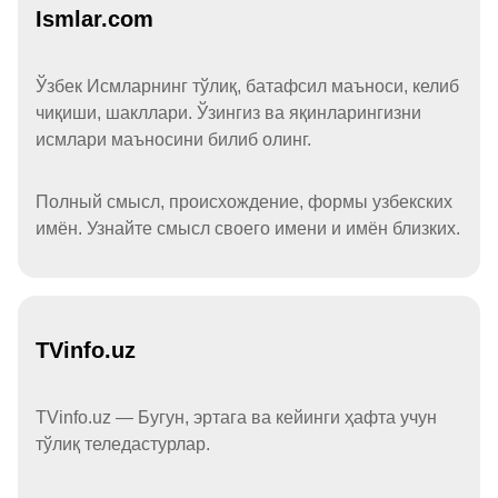
Ismlar.com
Ўзбек Исмларнинг тўлиқ, батафсил маъноси, келиб
чиқиши, шакллари. Ўзингиз ва яқинларингизни
исмлари маъносини билиб олинг.
Полный смысл, происхождение, формы узбекских
имён. Узнайте смысл своего имени и имён близких.
TVinfo.uz
TVinfo.uz — Бугун, эртага ва кейинги ҳафта учун
тўлиқ теледастурлар.