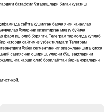
улардаги батафсил ўзгаришлари билан кузатиш
ҳифамизда сайтга қўшилган барча янги каналлар
нувчилар ўзларини қизиқтирган мавзу бўйича
ар фаол иш олиб боряпти. Телеграм тармоғида кўплаб
ир қаторда сайтимиз ўзбек тилидаги Телеграм
тернетдаги ўзбек сегментинингг ривожланишига ҳисса
аданий савиясини ошириш, уларни бўш вақтларини
арқалишига қарши олиб борилаётган барча чораларни
атистикой.