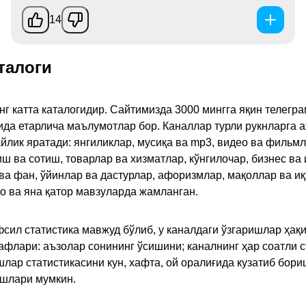
14
талоги
инг катта каталогидир. Сайтимизда 3000 мингга яқин телег
қида етарлича маълумотлар бор. Каналлар турли рукнларга 
ик яратади: янгиликлар, мусиқа ва mp3, видео ва фильмлар
иш ва сотиш, товарлар ва хизматлар, кўнгилочар, бизнес ва 
 ва фан, ўйинлар ва дастурлар, афоризмлар, мақоллар ва и
то ва яна қатор мавзуларда жамланган.
сил статистика мавжуд бўлиб, у каналдаги ўзгаришлар ҳақи
флари: аъзолар сонининг ўсишини; каналнинг ҳар соатли с
лар статистикасини кун, хафта, ой оралиғида кузатиб бори
ишлари мумкин.