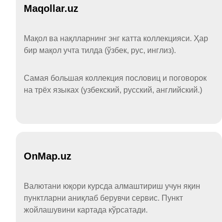
Maqollar.uz
Мақол ва нақлларнинг энг катта коллекцияси. Ҳар
бир мақол учта тилда (ўзбек, рус, инглиз).
Самая большая коллекция пословиц и поговорок
на трёх языках (узбекский, русский, английский.)
OnMap.uz
Валютани юқори курсда алмаштириш учун яқин
пунктларни аниқлаб берувчи сервис. Пункт
жойлашувини картада кўрсатади.