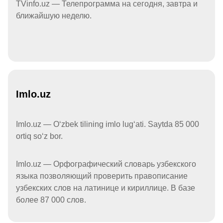
TVinfo.uz — Телепрограмма на сегодня, завтра и
ближайшую неделю.
Imlo.uz
Imlo.uz — Oʻzbek tilining imlo lugʻati. Saytda 85 000
ortiq soʻz bor.
Imlo.uz — Орфографический словарь узбекского
языка позволяющий проверить правописание
узбекских слов на латинице и кириллице. В базе
более 87 000 слов.