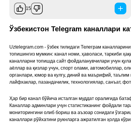
15
Ўзбекистон Telegram каналлари ка
Uztelegram.com - ўзбек тилидаги Телеграм каналларин
топишингиз мумкин: канал номи, ҳаволаси, таркиби ҳа
каналларни топишда сайт фойдаланувчилари учун қулайл
аёллар ва қизлар учун, спорт олами, автомобиллар, ол
органлари, юмор ва кулгу, диний ва маърифий, таълим
лайфхаклар, пазандачилик, технологиялар, санъат, фо
Ҳар бир канал бўйича исталган муддат оралиғида батаф
Каналлар админлари учун статистиканинг фойдали тара
мониторингини олиб бориш ва аъзоар сонидаги ўзгариш
каналлари рўйхатини рукнларга ажратилган ҳолда кўр