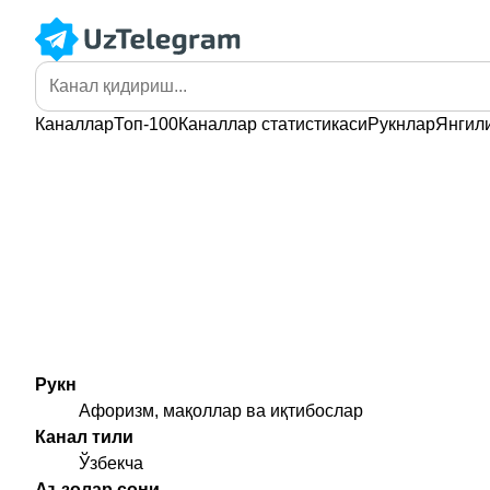
Каналлар
Топ-100
Каналлар
статистикаси
Рукнлар
Янгил
Рукн
Афоризм, мақоллар ва иқтибослар
Канал тили
Ўзбекча
Аъзолар сони