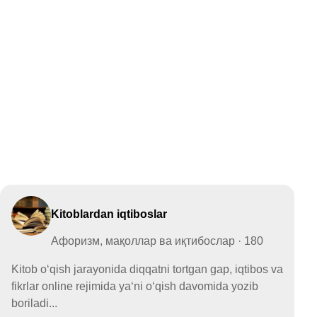
Kitoblardan iqtiboslar
Афоризм, мақоллар ва иқтибослар · 180
Kitob o‘qish jarayonida diqqatni tortgan gap, iqtibos va
fikrlar online rejimida ya‘ni o‘qish davomida yozib
boriladi...