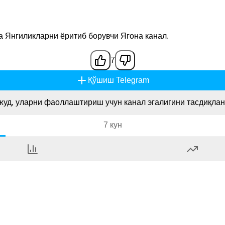
а Янгиликларни ёритиб борувчи Ягона канал.
7
Қўшиш Telegram
жуд, уларни фаоллаштириш учун канал эгалигини тасдиқлан
7 кун