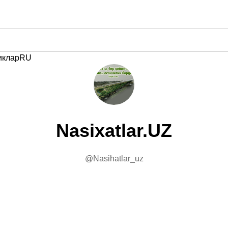
иклар
RU
Nasixatlar.UZ
@Nasihatlar_uz