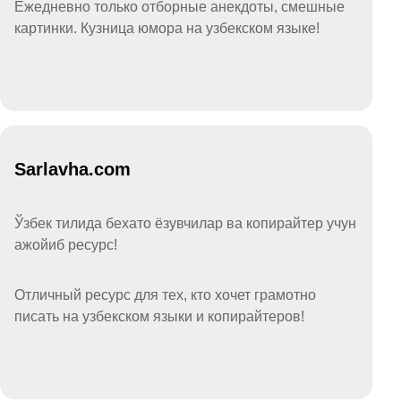
Ежедневно только отборные анекдоты, смешные
картинки. Кузница юмора на узбекском языке!
Sarlavha.com
Ўзбек тилида бехато ёзувчилар ва копирайтер учун
ажойиб ресурс!
Отличный ресурс для тех, кто хочет грамотно
писать на узбекском языки и копирайтеров!