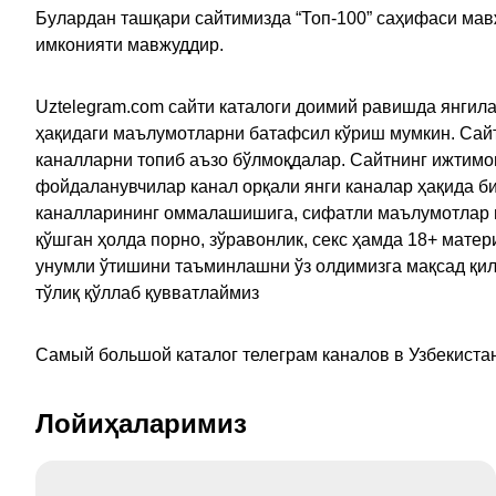
Булардан ташқари сайтимизда “Топ-100” саҳифаси мав
имконияти мавжуддир.
Uztelegram.com сайти каталоги доимий равишда янгила
ҳақидаги маълумотларни батафсил кўриш мумкин. Сайт
каналларни топиб аъзо бўлмоқдалар. Сайтнинг ижтимо
фойдаланувчилар канал орқали янги каналар ҳақида би
каналларининг оммалашишига, сифатли маълумотлар в
қўшган ҳолда порно, зўравонлик, секс ҳамда 18+ мат
унумли ўтишини таъминлашни ўз олдимизга мақсад қил
тўлиқ қўллаб қувватлаймиз
Самый большой каталог телеграм каналов в Узбекистан
Лойиҳаларимиз