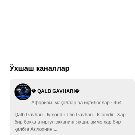
Ўхшаш каналлар
💎 QALB GAVHARI💎
Афоризм, мақоллар ва иқтибослар · 464
Qalb Gavhari - Iymondir. Din Gavhari - Islomdir...Хар
бир боққа атиргул экканинг яхши, аммо хар бир
қалбга Аллоҳнинг...