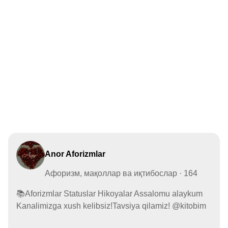
Anor Aforizmlar
Афоризм, мақоллар ва иқтибослар · 164
📚Aforizmlar Statuslar Hikoyalar Assalomu alaykum
Kanalimizga xush kelibsiz!Tavsiya qilamiz! @kitobim