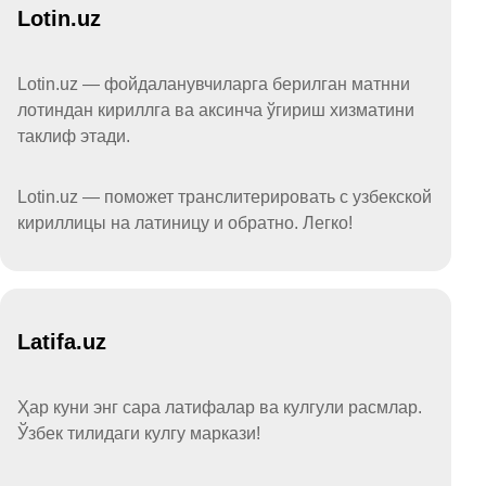
Lotin.uz
Lotin.uz — фойдаланувчиларга берилган матнни
лотиндан кириллга ва аксинча ўгириш хизматини
таклиф этади.
Lotin.uz — поможет транслитерировать с узбекской
кириллицы на латиницу и обратно. Легко!
Latifa.uz
Ҳар куни энг сара латифалар ва кулгули расмлар.
Ўзбек тилидаги кулгу маркази!