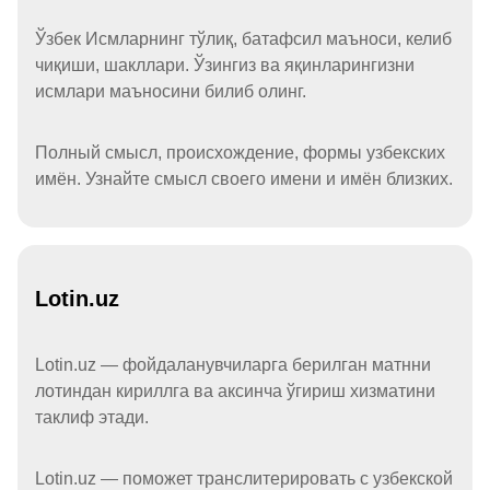
Ўзбек Исмларнинг тўлиқ, батафсил маъноси, келиб
чиқиши, шакллари. Ўзингиз ва яқинларингизни
исмлари маъносини билиб олинг.
Полный смысл, происхождение, формы узбекских
имён. Узнайте смысл своего имени и имён близких.
Lotin.uz
Lotin.uz — фойдаланувчиларга берилган матнни
лотиндан кириллга ва аксинча ўгириш хизматини
таклиф этади.
Lotin.uz — поможет транслитерировать с узбекской