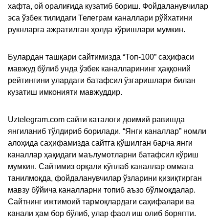
хафта, ой оралиғида кузатиб бориш. Фойдаланувчилар
эса ўзбек тилидаги Телеграм каналлари рўйхатини
рукнларга ажратилган ҳолда кўришлари мумкин.
Булардан ташқари сайтимизда “Топ-100” саҳифаси
мавжуд бўлиб унда ўзбек каналларининг ҳаққоний
рейтингини улардаги батафсил ўзгаришлари билан
кузатиш имконияти мавжуддир.
Uztelegram.com сайти каталоги доимий равишда
янгиланиб тўлдириб борилади. “Янги каналлар” номли
алоҳида саҳифамизда сайтга қўшилган барча янги
каналлар ҳақидаги маълумотларни батафсил кўриш
мумкин. Сайтимиз орқали кўплаб каналлар оммага
танилмоқда, фойдаланувчилар ўзларини қизиқтирган
мавзу бўйича каналларни топиб аъзо бўлмоқдалар.
Сайтнинг ижтимоий тармоқлардаги саҳифалари ва
канали ҳам бор бўлиб, улар фаол иш олиб боряпти.