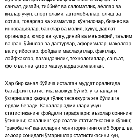
санъат, дизайн, тиббиёт ва саломатлик, аёллар ва
қизлар учун, спорт олами, автомобиллар, олиш ва
сотиш, товарлар ва хизматлар, кўнгилочар, бизнес ва
инновациялар, банклар ва молия, ҳуқуқ, давлат
органлари, юмор ва кулгу, диний ва маърифий, таълим
ва фан, ўйинлар ва дастурлар, афоризмлар, мақоллар
ва иқтибослар, фойдали маслаҳатлар, фактлар,
лайфхаклар, пазандачилик, технологиялар, санъат,
фото ва яна қатор мавзуларда жамланган.
Ҳар бир канал бўйича исталган муддат оралиғида
батафсил статистика мавжуд бўлиб, у каналдаги
ўзгаришлар ҳақида тўлиқ тасаввурга эга бўлишга
ёрдам беради. Каналлар админлари учун
статистиканинг фойдали тарафлари: аъзолар сонининг
ўсишини; каналнинг ҳар соатли статистикасини кўриш;
“рақобатчи” каналларни мониторингини олиб бориш ва
аъзоар сонидаги ўзгаришлар статистикасини кун,