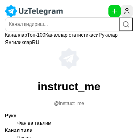
Каналлар
Топ-100
Каналлар
статистикаси
Рукнлар
Янгиликлар
RU
instruct_me
@instruct_me
Рукн
Фан ва таълим
Канал тили
Русча