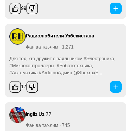
99
Радиолюбители Узбекистана
Фан ва таълим · 1,271
Для тех, кто дружит с паяльником.#Электроника,
#Микроконтроллеры, #Робототехника,
#Автоматика #ArduinoАдмин @ShoxruxE...
17
Ingliz Uz ??
Фан ва таълим · 745