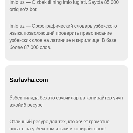
Imlo.uz — Oʻzbek tilining imlo lugʻati. Saytda 85 000
ortiq soʻz bor.
Imlo.uz — Орфографический словарь узбекского
языка позволяющий проверить правописание
узбекских слов на латинице и кириллице. В базе
более 87 000 слов.
Sarlavha.com
Ўзбек тилида бехато ёзувчилар ва копирайтер учун
ажойиб ресурс!
Отличный ресурс для тех, кто хочет грамотно
писать на узбекском языки и копирайтеров!