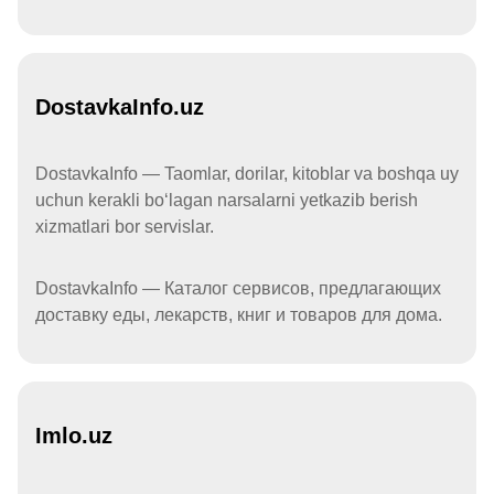
DostavkaInfo.uz
DostavkaInfo — Taomlar, dorilar, kitoblar va boshqa uy
uchun kerakli boʻlagan narsalarni yetkazib berish
xizmatlari bor servislar.
DostavkaInfo — Каталог сервисов, предлагающих
доставку еды, лекарств, книг и товаров для дома.
Imlo.uz