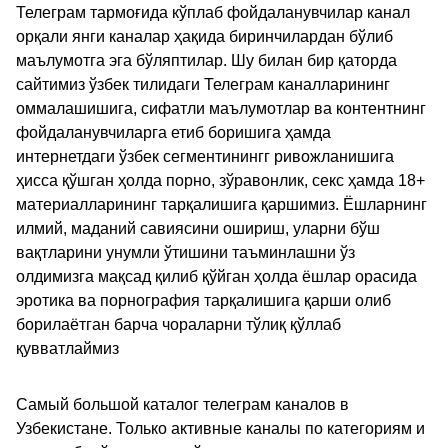
Телеграм тармоғида кўплаб фойдаланувчилар канал
орқали янги каналар ҳақида биринчилардан бўлиб
маълумотга эга бўляптилар. Шу билан бир қаторда
сайтимиз ўзбек тилидаги Телеграм каналларининг
оммалашишига, сифатли маълумотлар ва контентнинг
фойдаланувчиларга етиб боришига ҳамда
интернетдаги ўзбек сегментинингг ривожланишига
ҳисса қўшган ҳолда порно, зўравонлик, секс ҳамда 18+
материалларининг тарқалишига қаршимиз. Ёшларнинг
илмий, маданий савиясини ошириш, уларни бўш
вақтларини унумли ўтишини таъминлашни ўз
олдимизга мақсад қилиб қўйган ҳолда ёшлар орасида
эротика ва порнография тарқалишига қарши олиб
борилаётган барча чораларни тўлиқ қўллаб
қувватлаймиз
Самый большой каталог телеграм каналов в
Узбекистане. Только активные каналы по категориям и