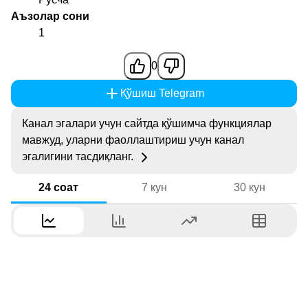
Аъзолар сони
1
0
Қўшиш Telegram
Канал эгалари учун сайтда қўшимча функциялар
мавжуд, уларни фаоллаштириш учун канал
эгалигини тасдиқланг.
24 соат
7 кун
30 кун