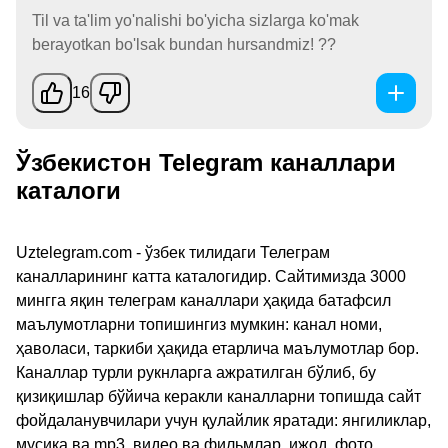
Til va ta'lim yo'nalishi bo'yicha sizlarga ko'mak
berayotkan bo'lsak bundan hursandmiz! ??
16
Ўзбекистон Telegram каналлари
каталоги
Uztelegram.com - ўзбек тилидаги Телеграм
каналларининг катта каталогидир. Сайтимизда 3000
мингга яқин телеграм каналлари ҳақида батафсил
маълумотларни топишингиз мумкин: канал номи,
ҳаволаси, таркиби ҳақида етарлича маълумотлар бор.
Каналлар турли рукнларга ажратилган бўлиб, бу
қизиқишлар бўйича керакли каналларни топишда сайт
фойдаланувчилари учун қулайлик яратади: янгиликлар,
мусиқа ва mp3, видео ва фильмлар, ижод, фото,