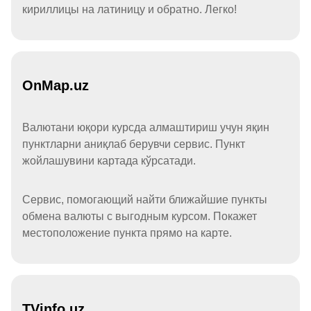
кириллицы на латиницу и обратно. Легко!
OnMap.uz
Валютани юқори курсда алмаштириш учун яқин
пунктларни аниқлаб берувчи сервис. Пункт
жойлашувини картада кўрсатади.
Сервис, помогающий найти ближайшие пункты
обмена валюты с выгодным курсом. Покажет
местоположение пункта прямо на карте.
TVinfo.uz