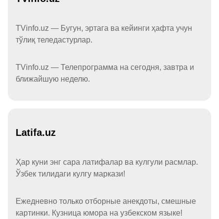
TVinfo.uz — Бугун, эртага ва кейинги ҳафта учун
тўлиқ теледастурлар.
TVinfo.uz — Телепрограмма на сегодня, завтра и
ближайшую неделю.
Latifa.uz
Ҳар куни энг сара латифалар ва кулгули расмлар.
Ўзбек тилидаги кулгу маркази!
Ежедневно только отборные анекдоты, смешные
картинки. Кузница юмора на узбекском языке!