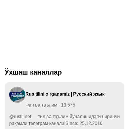
Ўхшаш каналлар
Rus tilini o'rganamiz | Русский язык
Фан ва таълим · 13,575
@rustilinet — тил ва таълим йўналишидаги биринчи
рақамли телеграм канали!Since: 25.12.2016