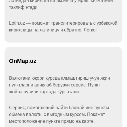
лотиндан кириллга ва аксинча ўгириш хизматини
таклиф этади.
Lotin.uz — поможет транслитерировать с узбекской
кириллицы на латиницу и обратно. Легко!
OnMap.uz
Валютани юқори курсда алмаштириш учун яқин
пунктларни аниқлаб берувчи сервис. Пункт
жойлашувини картада кўрсатади.
Сервис, помогающий найти ближайшие пункты
обмена валюты с выгодным курсом. Покажет
местоположение пункта прямо на карте.