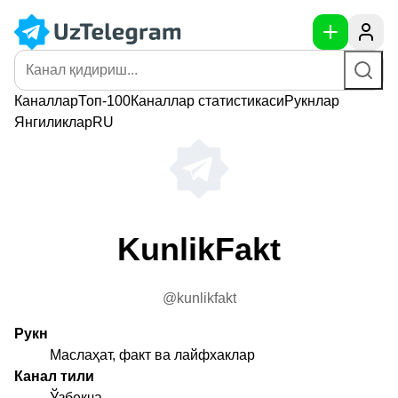
Каналлар
Топ-100
Каналлар
статистикаси
Рукнлар
Янгиликлар
RU
KunlikFakt
@kunlikfakt
Рукн
Маслаҳат, факт ва лайфхаклар
Канал тили
Ўзбекча