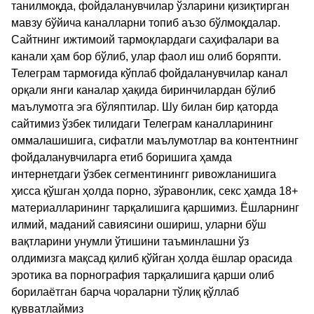
танилмоқда, фойдаланувчилар ўзларини қизиқтирган
мавзу бўйича каналларни топиб аъзо бўлмоқдалар.
Сайтнинг ижтимоий тармоқлардаги саҳифалари ва
канали ҳам бор бўлиб, улар фаол иш олиб боряпти.
Телеграм тармоғида кўплаб фойдаланувчилар канал
орқали янги каналар ҳақида биринчилардан бўлиб
маълумотга эга бўляптилар. Шу билан бир қаторда
сайтимиз ўзбек тилидаги Телеграм каналларининг
оммалашишига, сифатли маълумотлар ва контентнинг
фойдаланувчиларга етиб боришига ҳамда
интернетдаги ўзбек сегментинингг ривожланишига
ҳисса қўшган ҳолда порно, зўравонлик, секс ҳамда 18+
материалларининг тарқалишига қаршимиз. Ёшларнинг
илмий, маданий савиясини ошириш, уларни бўш
вақтларини унумли ўтишини таъминлашни ўз
олдимизга мақсад қилиб қўйган ҳолда ёшлар орасида
эротика ва порнография тарқалишига қарши олиб
борилаётган барча чораларни тўлиқ қўллаб
қувватлаймиз