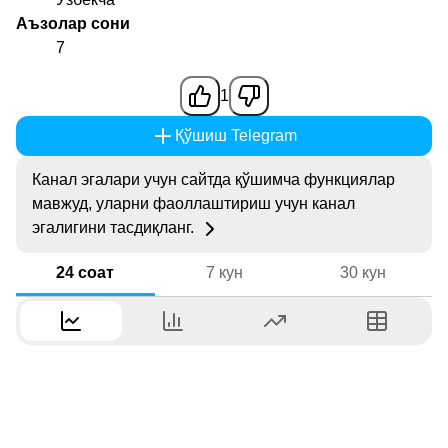
Аъзолар сони
7
1
Қўшиш Telegram
Канал эгалари учун сайтда қўшимча функциялар
мавжуд, уларни фаоллаштириш учун канал
эгалигини тасдиқланг.
24 соат
7 кун
30 кун