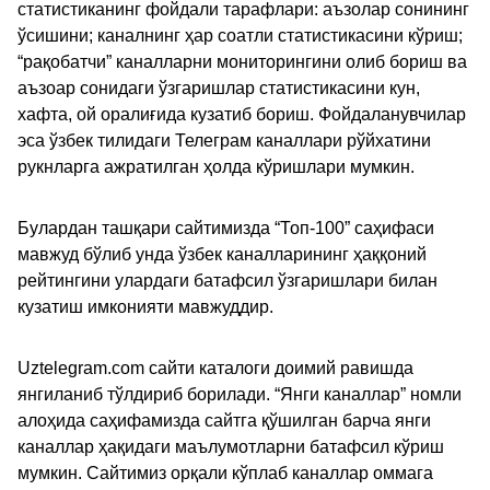
статистиканинг фойдали тарафлари: аъзолар сонининг
ўсишини; каналнинг ҳар соатли статистикасини кўриш;
“рақобатчи” каналларни мониторингини олиб бориш ва
аъзоар сонидаги ўзгаришлар статистикасини кун,
хафта, ой оралиғида кузатиб бориш. Фойдаланувчилар
эса ўзбек тилидаги Телеграм каналлари рўйхатини
рукнларга ажратилган ҳолда кўришлари мумкин.
Булардан ташқари сайтимизда “Топ-100” саҳифаси
мавжуд бўлиб унда ўзбек каналларининг ҳаққоний
рейтингини улардаги батафсил ўзгаришлари билан
кузатиш имконияти мавжуддир.
Uztelegram.com сайти каталоги доимий равишда
янгиланиб тўлдириб борилади. “Янги каналлар” номли
алоҳида саҳифамизда сайтга қўшилган барча янги
каналлар ҳақидаги маълумотларни батафсил кўриш
мумкин. Сайтимиз орқали кўплаб каналлар оммага