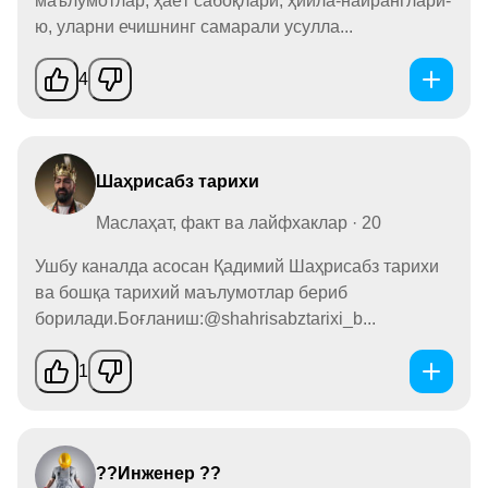
маълумотлар, ҳаёт сабоқлари, ҳийла-найранглари-
ю, уларни ечишнинг самарали усулла...
4
Шаҳрисабз тарихи
Маслаҳат, факт ва лайфхаклар · 20
Ушбу каналда асосан Қадимий Шаҳрисабз тарихи
ва бошқа тарихий маълумотлар бериб
борилади.Боғланиш:@shahrisabztarixi_b...
1
??Инженер ??