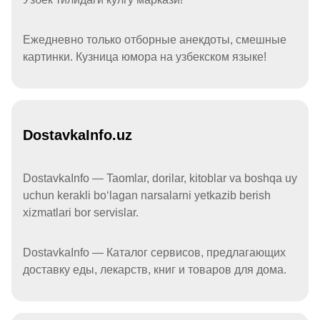
Ежедневно только отборные анекдоты, смешные
картинки. Кузница юмора на узбекском языке!
DostavkaInfo.uz
DostavkaInfo — Taomlar, dorilar, kitoblar va boshqa uy
uchun kerakli boʻlagan narsalarni yetkazib berish
xizmatlari bor servislar.
DostavkaInfo — Каталог сервисов, предлагающих
доставку еды, лекарств, книг и товаров для дома.