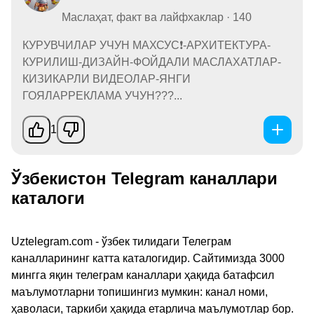
Маслаҳат, факт ва лайфхаклар · 140
КУРУВЧИЛАР УЧУН МАХСУС❗-АРХИТЕКТУРА-
КУРИЛИШ-ДИЗАЙН-ФОЙДАЛИ МАСЛАХАТЛАР-
КИЗИКАРЛИ ВИДЕОЛАР-ЯНГИ
ГОЯЛАРРЕКЛАМА УЧУН???...
1
Ўзбекистон Telegram каналлари
каталоги
Uztelegram.com - ўзбек тилидаги Телеграм
каналларининг катта каталогидир. Сайтимизда 3000
мингга яқин телеграм каналлари ҳақида батафсил
маълумотларни топишингиз мумкин: канал номи,
ҳаволаси, таркиби ҳақида етарлича маълумотлар бор.