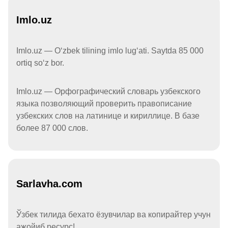
Imlo.uz
Imlo.uz — Oʻzbek tilining imlo lugʻati. Saytda 85 000
ortiq soʻz bor.
Imlo.uz — Орфографический словарь узбекского
языка позволяющий проверить правописание
узбекских слов на латинице и кириллице. В базе
более 87 000 слов.
Sarlavha.com
Ўзбек тилида бехато ёзувчилар ва копирайтер учун
ажойиб ресурс!