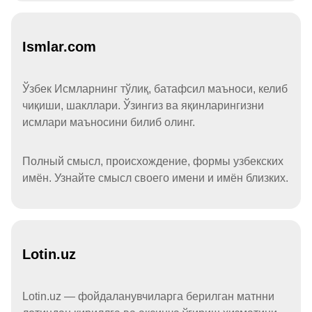
Ismlar.com
Ўзбек Исмларнинг тўлиқ, батафсил маъноси, келиб
чиқиши, шакллари. Ўзингиз ва яқинларингизни
исмлари маъносини билиб олинг.
Полный смысл, происхождение, формы узбекских
имён. Узнайте смысл своего имени и имён близких.
Lotin.uz
Lotin.uz — фойдаланувчиларга берилган матнни