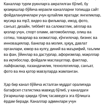
Каналлар турли рукнларга ажратилган бўлиб, бу
қизиқишлар бўйича керакли каналларни топишда сайт
фойдаланувчилари учун қулайлик яратади: янгиликлар,
мусиқа ва mp3, видео ва фильмлар, ижод, фото,
санъат, дизайн, тиббиёт ва саломатлик, аёллар ва
қизлар учун, спорт олами, автомобиллар, олиш ва
сотиш, товарлар ва хизматлар, кўнгилочар, бизнес ва
инновациялар, банклар ва молия, ҳуқуқ, давлат
органлари, юмор ва кулгу, диний ва маърифий, таълим
ва фан, ўйинлар ва дастурлар, афоризмлар, мақоллар
ва иқтибослар, фойдали маслаҳатлар, фактлар,
лайфхаклар, пазандачилик, технологиялар, санъат,
фото ва яна қатор мавзуларда жамланган.
Ҳар бир канал бўйича исталган муддат оралиғида
батафсил статистика мавжуд бўлиб, у каналдаги
ўзгаришлар ҳақида тўлиқ тасаввурга эга бўлишга
ёрдам беради. Каналлар админлари учун