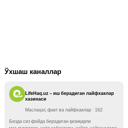
Ўхшаш каналлар
LifeHaq.uz – иш берадиган лайфхаклар
хазинаси
Маслаҳат, факт ва лайфхаклар · 162
Бизда сиз фойда берадиган қизиқарли