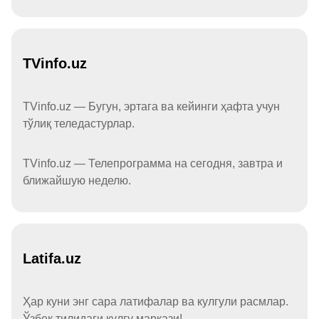
TVinfo.uz
TVinfo.uz — Бугун, эртага ва кейинги ҳафта учун
тўлиқ теледастурлар.
TVinfo.uz — Телепрограмма на сегодня, завтра и
ближайшую неделю.
Latifa.uz
Ҳар куни энг сара латифалар ва кулгули расмлар.
Ўзбек тилидаги кулгу маркази!