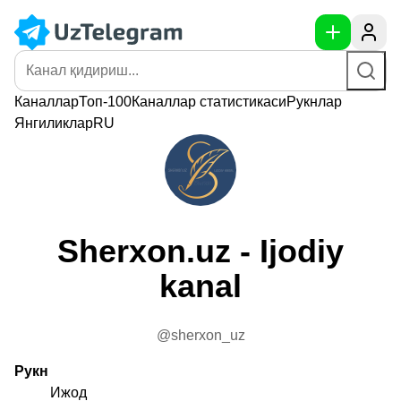
Каналлар
Топ-100
Каналлар
статистикаси
Рукнлар
Янгиликлар
RU
Sherxon.uz - Ijodiy
kanal
@sherxon_uz
Рукн
Ижод