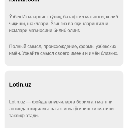
Ўзбек Исмларнинг тўлиқ, батафсил маъноси, келиб
чиқиши, шакллари. Ўзингиз ва яқинларингизни
исмлари маъносини билиб олинг.
Полный смысл, происхождение, формы узбекских
имён. Узнайте смысл своего имени и имён близких.
Lotin.uz
Lotin.uz — фойдаланувчиларга берилган матнни
лотиндан кириллга ва аксинча ўгириш хизматини
таклиф этади.