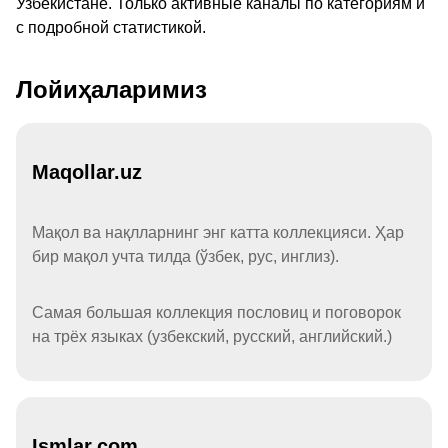
Узбекистане. Только активные каналы по категориям и
с подробной статистикой.
Лойиҳаларимиз
Maqollar.uz
Мақол ва нақлларнинг энг катта коллекцияси. Ҳар
бир мақол учта тилда (ўзбек, рус, инглиз).
Самая большая коллекция пословиц и поговорок
на трёх языках (узбекский, русский, английский.)
Ismlar.com