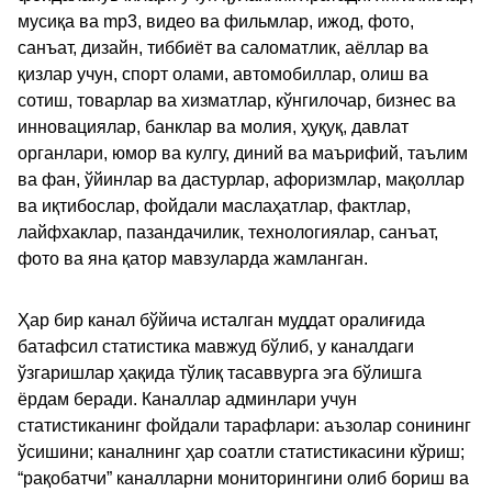
мусиқа ва mp3, видео ва фильмлар, ижод, фото,
санъат, дизайн, тиббиёт ва саломатлик, аёллар ва
қизлар учун, спорт олами, автомобиллар, олиш ва
сотиш, товарлар ва хизматлар, кўнгилочар, бизнес ва
инновациялар, банклар ва молия, ҳуқуқ, давлат
органлари, юмор ва кулгу, диний ва маърифий, таълим
ва фан, ўйинлар ва дастурлар, афоризмлар, мақоллар
ва иқтибослар, фойдали маслаҳатлар, фактлар,
лайфхаклар, пазандачилик, технологиялар, санъат,
фото ва яна қатор мавзуларда жамланган.
Ҳар бир канал бўйича исталган муддат оралиғида
батафсил статистика мавжуд бўлиб, у каналдаги
ўзгаришлар ҳақида тўлиқ тасаввурга эга бўлишга
ёрдам беради. Каналлар админлари учун
статистиканинг фойдали тарафлари: аъзолар сонининг
ўсишини; каналнинг ҳар соатли статистикасини кўриш;
“рақобатчи” каналларни мониторингини олиб бориш ва