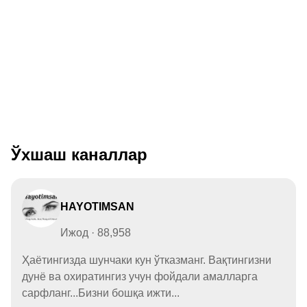
Ўхшаш каналлар
HAYOTIMSAN
Ижод · 88,958
Ҳаётингизда шунчаки кун ўтказманг. Вақтингизни
дунё ва охиратингиз учун фойдали амалларга
сарфланг...Бизни бошқа ижти...