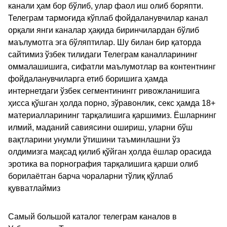
канали ҳам бор бўлиб, улар фаол иш олиб боряпти.
Телеграм тармоғида кўплаб фойдаланувчилар канал
орқали янги каналар ҳақида биринчилардан бўлиб
маълумотга эга бўляптилар. Шу билан бир қаторда
сайтимиз ўзбек тилидаги Телеграм каналларининг
оммалашишига, сифатли маълумотлар ва контентнинг
фойдаланувчиларга етиб боришига ҳамда
интернетдаги ўзбек сегментинингг ривожланишига
ҳисса қўшган ҳолда порно, зўравонлик, секс ҳамда 18+
материалларининг тарқалишига қаршимиз. Ёшларнинг
илмий, маданий савиясини ошириш, уларни бўш
вақтларини унумли ўтишини таъминлашни ўз
олдимизга мақсад қилиб қўйган ҳолда ёшлар орасида
эротика ва порнография тарқалишига қарши олиб
борилаётган барча чораларни тўлиқ қўллаб
қувватлаймиз
Самый большой каталог телеграм каналов в