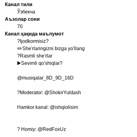
Канал тили
Ўзбекча
Аъзолар сони
70
Канал ҳақида маълумот
?Ijodkormisiz?
✏️She'rlaringizni bizga yo'llang
?Rasmli she'rlar
▶️Sevimli qo'shiqlar?
@musiqalar_8D_9D_16D
?Moderator:
@ShokirYuldash
Hamkor kanal:
@ishqiolisim
? Homiy:
@RedFoxUz