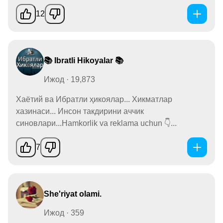
12
📚 Ibratli Hikoyalar 📚
Ижод · 19,873
Хаётий ва Ибратли ҳикоялар... Хикматлар
хазинаси... Инсон такдирини аччик
синовлари...Hamkorlik va reklama uchun 👇...
7
She'riyat olami.
Ижод · 359