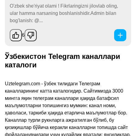
O'zbek she'riyat olami ! Fikrlaringizni jilovlab oling,
ular hamma narsaning boshlanishidir.Admin bilan
bog'lanish: @...
6
Ўзбекистон Telegram каналлари
каталоги
Uztelegram.com - ўзбек тилидаги Телеграм
каналларининг катта каталогидир. Сайтимизда 3000
мингга яқин телеграм каналлари ҳақида батафсил
маълумотларни топишингиз мумкин: канал номи,
ҳаволаси, таркиби ҳақида етарлича маълумотлар бор.
Каналлар турли рукнларга ажратилган бўлиб, бу
қизиқишлар бўйича керакли каналларни топишда сайт
фойдаланувчилари учун қулайлик яратади: янгиликлар,