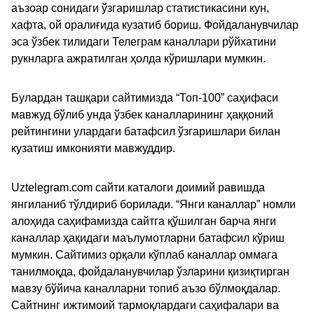
аъзоар сонидаги ўзгаришлар статистикасини кун,
хафта, ой оралиғида кузатиб бориш. Фойдаланувчилар
эса ўзбек тилидаги Телеграм каналлари рўйхатини
рукнларга ажратилган ҳолда кўришлари мумкин.
Булардан ташқари сайтимизда “Топ-100” саҳифаси
мавжуд бўлиб унда ўзбек каналларининг ҳаққоний
рейтингини улардаги батафсил ўзгаришлари билан
кузатиш имконияти мавжуддир.
Uztelegram.com сайти каталоги доимий равишда
янгиланиб тўлдириб борилади. “Янги каналлар” номли
алоҳида саҳифамизда сайтга қўшилган барча янги
каналлар ҳақидаги маълумотларни батафсил кўриш
мумкин. Сайтимиз орқали кўплаб каналлар оммага
танилмоқда, фойдаланувчилар ўзларини қизиқтирган
мавзу бўйича каналларни топиб аъзо бўлмоқдалар.
Сайтнинг ижтимоий тармоқлардаги саҳифалари ва