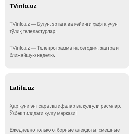
TVinfo.uz
TVinfo.uz — Бугун, эртага ва кейинги ҳафта учун
тўлиқ теледастурлар.
TVinfo.uz — Телепрограмма на сегодня, завтра и
ближайшую неделю.
Latifa.uz
Ҳар куни энг сара латифалар ва кулгули расмлар.
Ўзбек тилидаги кулгу маркази!
Ежедневно только отборные анекдоты, смешные