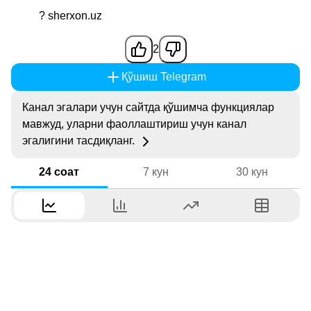
? sherxon.uz
2
Қўшиш Telegram
Канал эгалари учун сайтда қўшимча функциялар
мавжуд, уларни фаоллаштириш учун канал
эгалигини тасдиқланг.
24 соат
7 кун
30 кун