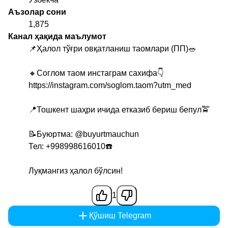
Аъзолар сони
1,875
Канал ҳақида маълумот
📌Ҳалол тўғри овқатланиш таомлари (ПП)🥗
🔸️Соглом таом инстаграм сахифа👇
https://instagram.com/soglom.taom?utm_med
📍Тошкент шаҳри ичида етказиб бериш бепул🚖
📝Буюртма:
@buyurtmauchun
Тел: +998998616010☎️
Луқмангиз ҳалол бўлсин!
1
Қўшиш Telegram