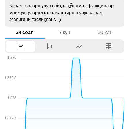
Канал эгалари учун сайтда қўшимча функциялар
мавжуд, уларни фаоллаштириш учун канал
эгалигини тасдиқланг.
24 соат
7 кун
30 кун