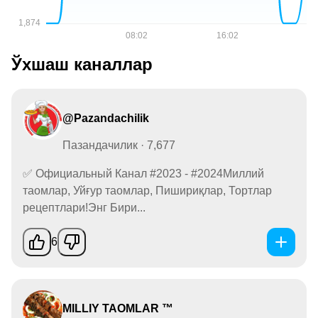
Ўхшаш каналлар
@Pazandachilik
Пазандачилик · 7,677
✅ Официальный Канал #2023 - #2024Миллий
таомлар, Уйғур таомлар, Пишириқлар, Тортлар
рецептлари!Энг Бири...
6
MILLIY TAOMLAR ™