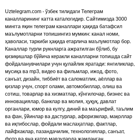
Uztelegram.com - ўзбек тилидаги Телеграм
каналларининг катта каталогидир. Сайтимизда 3000
мингга яқин телеграм каналлари ҳақида батафсил
маълумотларни топишингиз мумкин: канал номи,
ҳаволаси, таркиби ҳақида етарлича маълумотлар бор.
Каналлар турли рукнларга ажратилган бўлиб, бу
қизиқишлар бўйича керакли каналларни топишда сайт
фойдаланувчилари учун қулайлик яратади: янгиликлар,
мусиқа ва mp3, видео ва фильмлар, ижод, фото,
санъат, дизайн, тиббиёт ва саломатлик, аёллар ва
қизлар учун, спорт олами, автомобиллар, олиш ва
сотиш, товарлар ва хизматлар, кўнгилочар, бизнес ва
инновациялар, банклар ва молия, ҳуқуқ, давлат
органлари, юмор ва кулгу, диний ва маърифий, таълим
ва фан, ўйинлар ва дастурлар, афоризмлар, мақоллар
ва иқтибослар, фойдали маслаҳатлар, фактлар,
лайфхаклар, пазандачилик, технологиялар, санъат,
фото ва яна қатор мавзуларда жамланган.