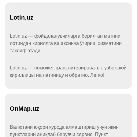
Lotin.uz
Lotin.uz — фойдаланувчиларга берилган матнни
лотиндан кириллга ва аксинча ўгириш хизматини
таклиф этади.
Lotin.uz — поможет транслитерировать с узбекской
кириллицы на латиницу и обратно. Легко!
OnMap.uz
Валютани юқори курсда алмаштириш учун яқин
пунктларни аниқлаб берувчи сервис. Пункт