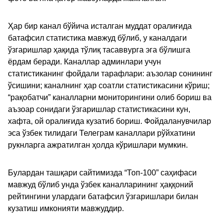
Ҳар бир канал бўйича исталган муддат оралиғида
батафсил статистика мавжуд бўлиб, у каналдаги
ўзгаришлар ҳақида тўлиқ тасаввурга эга бўлишга
ёрдам беради. Каналлар админлари учун
статистиканинг фойдали тарафлари: аъзолар сонининг
ўсишини; каналнинг ҳар соатли статистикасини кўриш;
“рақобатчи” каналларни мониторингини олиб бориш ва
аъзоар сонидаги ўзгаришлар статистикасини кун,
хафта, ой оралиғида кузатиб бориш. Фойдаланувчилар
эса ўзбек тилидаги Телеграм каналлари рўйхатини
рукнларга ажратилган ҳолда кўришлари мумкин.
Булардан ташқари сайтимизда “Топ-100” саҳифаси
мавжуд бўлиб унда ўзбек каналларининг ҳаққоний
рейтингини улардаги батафсил ўзгаришлари билан
кузатиш имконияти мавжуддир.