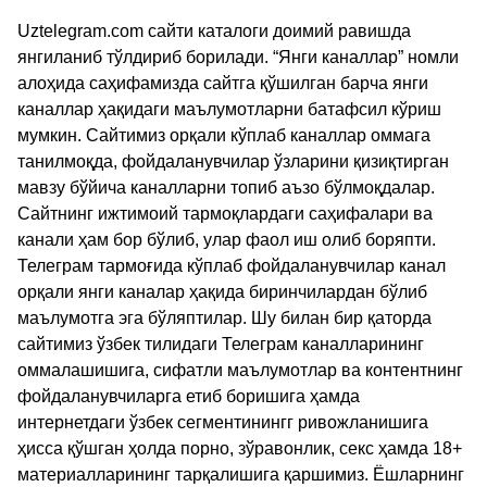
Uztelegram.com сайти каталоги доимий равишда
янгиланиб тўлдириб борилади. “Янги каналлар” номли
алоҳида саҳифамизда сайтга қўшилган барча янги
каналлар ҳақидаги маълумотларни батафсил кўриш
мумкин. Сайтимиз орқали кўплаб каналлар оммага
танилмоқда, фойдаланувчилар ўзларини қизиқтирган
мавзу бўйича каналларни топиб аъзо бўлмоқдалар.
Сайтнинг ижтимоий тармоқлардаги саҳифалари ва
канали ҳам бор бўлиб, улар фаол иш олиб боряпти.
Телеграм тармоғида кўплаб фойдаланувчилар канал
орқали янги каналар ҳақида биринчилардан бўлиб
маълумотга эга бўляптилар. Шу билан бир қаторда
сайтимиз ўзбек тилидаги Телеграм каналларининг
оммалашишига, сифатли маълумотлар ва контентнинг
фойдаланувчиларга етиб боришига ҳамда
интернетдаги ўзбек сегментинингг ривожланишига
ҳисса қўшган ҳолда порно, зўравонлик, секс ҳамда 18+
материалларининг тарқалишига қаршимиз. Ёшларнинг