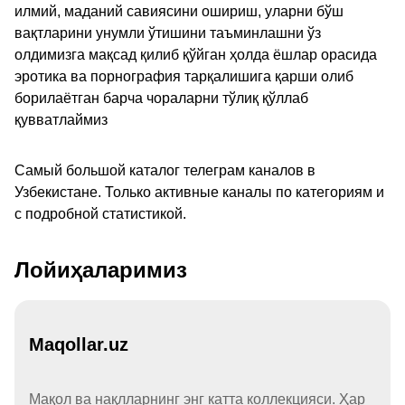
илмий, маданий савиясини ошириш, уларни бўш
вақтларини унумли ўтишини таъминлашни ўз
олдимизга мақсад қилиб қўйган ҳолда ёшлар орасида
эротика ва порнография тарқалишига қарши олиб
борилаётган барча чораларни тўлиқ қўллаб
қувватлаймиз
Самый большой каталог телеграм каналов в
Узбекистане. Только активные каналы по категориям и
с подробной статистикой.
Лойиҳаларимиз
Maqollar.uz
Мақол ва нақлларнинг энг катта коллекцияси. Ҳар