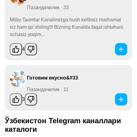
Пазандачилик · 33
Milliy Taomlar Kanalimizga hush kelibsiz marhamat
siz ham qo`shiling!!! Bizning Kanalda faqat ishtahani
ochasiz yoqim...
4
Готовим вкусно&#33
Пазандачилик · 11
3
Ўзбекистон Telegram каналлари
каталоги