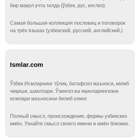
бир мақол учта тилда (ўзбек, рус, инглиз).
Самая большая коллекция пословиц и поговорок
на трёх языках (узбекский, русский, английский.)
Ismlar.com
Ўзбек Исмларнинг тўлиқ, батафсил маъноси, келиб
чиқиши, шакллари. Ўзингиз ва яқинларингизни
исмлари маъносини билиб олинг.
Полный смысл, происхождение, формы узбекских
имён. Узнайте смысл своего имени и имён близких.