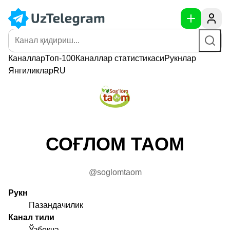
Каналлар
Топ-100
Каналлар
статистикаси
Рукнлар
Янгиликлар
RU
СОҒЛОМ ТАОМ
@soglomtaom
Рукн
Пазандачилик
Канал тили
Ўзбекча