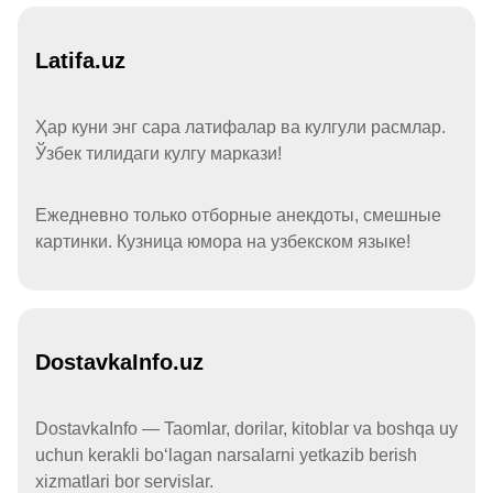
Latifa.uz
Ҳар куни энг сара латифалар ва кулгули расмлар.
Ўзбек тилидаги кулгу маркази!
Ежедневно только отборные анекдоты, смешные
картинки. Кузница юмора на узбекском языке!
DostavkaInfo.uz
DostavkaInfo — Taomlar, dorilar, kitoblar va boshqa uy
uchun kerakli boʻlagan narsalarni yetkazib berish
xizmatlari bor servislar.