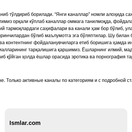
ниб тўлдириб борилади. “Янги каналлар” номли алоҳида са
имиз орқали кўплаб каналлар оммага танилмоқда, фойдала
ий тармоқлардаги саҳифалари ва канали ҳам бор бўлиб, ул
ринчилардан бўлиб маълумотга эга бўляптилар. Шу билан б
а контентнинг фойдаланувчиларга етиб боришига ҳамда ин
ериалларининг тарқалишига қаршимиз. Ёшларнинг илмий, м
иб қўйган ҳолда ёшлар орасида эротика ва порнография т
е. Только активные каналы по категориям и с подробной ст
Ismlar.com