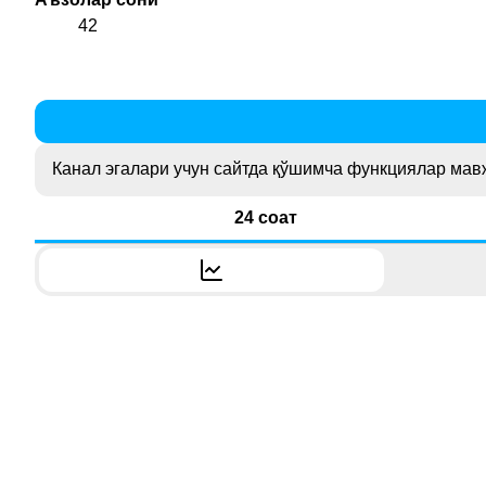
42
Канал эгалари учун сайтда қўшимча функциялар мав
24 соат