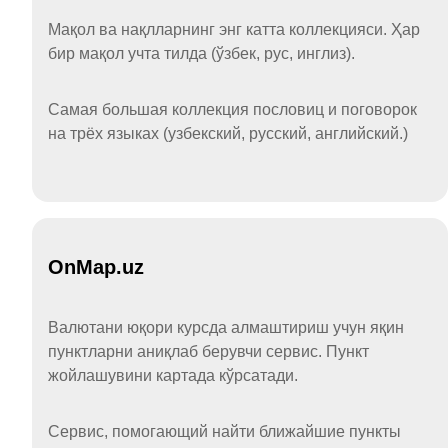
Мақол ва нақлларнинг энг катта коллекцияси. Ҳар
бир мақол учта тилда (ўзбек, рус, инглиз).
Самая большая коллекция пословиц и поговорок
на трёх языках (узбекский, русский, английский.)
OnMap.uz
Валютани юқори курсда алмаштириш учун яқин
пунктларни аниқлаб берувчи сервис. Пункт
жойлашувини картада кўрсатади.
Сервис, помогающий найти ближайшие пункты