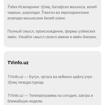
Ўзбек Исмларнинг тўлиқ, батафсил маъноси, келиб
чиқиши, шакллари. Ўзингиз ва яқинларингизни
исмлари маъносини билиб олинг.
Полный смысл, происхождение, формы узбекских
имён. Узнайте смысл своего имени и имён близких.
TVinfo.uz
TVinfo.uz — Бугун, эртага ва кейинги ҳафта учун
тўлиқ теледастурлар.
TVinfo.uz — Телепрограмма на сегодня, завтра и
ближайшую неделю.