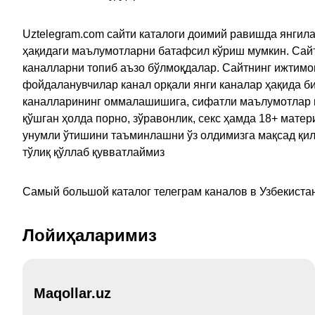
Uztelegram.com сайти каталоги доимий равишда янгила
ҳақидаги маълумотларни батафсил кўриш мумкин. Сайт
каналларни топиб аъзо бўлмоқдалар. Сайтнинг ижтимо
фойдаланувчилар канал орқали янги каналар ҳақида би
каналларининг оммалашишига, сифатли маълумотлар в
қўшган ҳолда порно, зўравонлик, секс ҳамда 18+ мат
унумли ўтишини таъминлашни ўз олдимизга мақсад қил
тўлиқ қўллаб қувватлаймиз
Самый большой каталог телеграм каналов в Узбекистан
Лойиҳаларимиз
Maqollar.uz