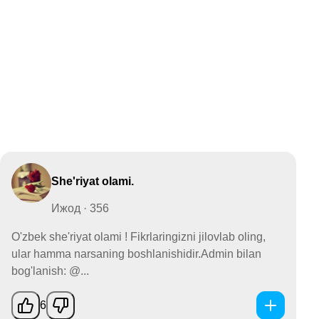
She'riyat olami.
Ижод · 356
O'zbek she'riyat olami ! Fikrlaringizni jilovlab oling,
ular hamma narsaning boshlanishidir.Admin bilan
bog'lanish: @...
6