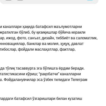
рам каналлари ҳақида батафсил маълумотларни
ажратилган бўлиб, бу қизиқишлар бўйича керакли
, ижод, фото, санъат, дизайн, тиббиёт ва саломатлик,
инновациялар, банклар ва молия, ҳуқуқ, давлат
қтибослар, фойдали маслаҳатлар, фактлар,
да тўлиқ тасаввурга эга бўлишга ёрдам беради.
татистикасини кўриш; “рақобатчи” каналларни
ш. Фойдаланувчилар эса ўзбек тилидаги Телеграм
улардаги батафсил ўзгаришлари билан кузатиш