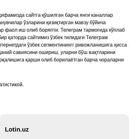
ҳифамизда сайтга қўшилган барча янги каналлар
нувчилар ўзларини қизиқтирган мавзу бўйича
ар фаол иш олиб боряпти. Телеграм тармоғида кўплаб
ир қаторда сайтимиз ўзбек тилидаги Телеграм
тернетдаги ўзбек сегментинингг ривожланишига ҳисса
аданий савиясини ошириш, уларни бўш вақтларини
арқалишига қарши олиб борилаётган барча чораларни
атистикой.
Lotin.uz