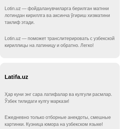
Lotin.uz — фойдаланувчиларга берилган матнни
лотиндан кириллга ва аксинча ўгириш хизматини
таклиф этади.
Lotin.uz — поможет транслитерировать с узбекской
кириллицы на латиницу и обратно. Легко!
Latifa.uz
Ҳар куни энг сара латифалар ва кулгули расмлар.
Ўзбек тилидаги кулгу маркази!
Ежедневно только отборные анекдоты, смешные
картинки. Кузница юмора на узбекском языке!