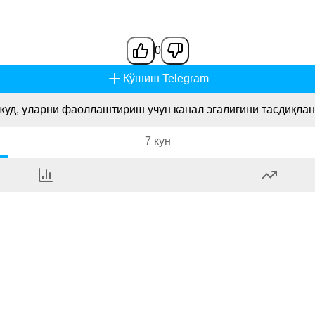
0
Қўшиш Telegram
жуд, уларни фаоллаштириш учун канал эгалигини тасдиқлан
7 кун