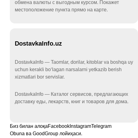
обмена валюты с выгодным курсом. Покажет
местоположение пункта прямо на карте.
DostavkaInfo.uz
DostavkaInfo — Taomlar, dorilar, kitoblar va boshqa uy
uchun kerakli boʻlagan narsalarni yetkazib berish
xizmatlari bor servislar.
DostavkaInfo — Каталог сервисов, предлагающих
доставку еды, лекарств, книг и товаров для дома.
Биз билан алоқа
Facebook
Instagram
Telegram
Obuna
ва
GoodGroup
лойиҳаси.