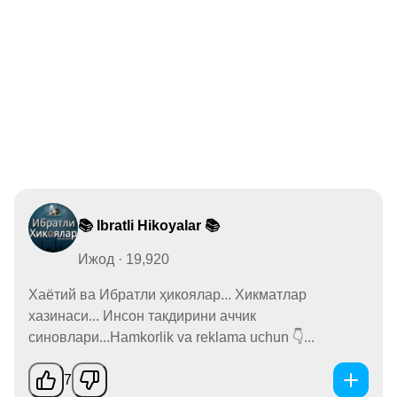
📚 Ibratli Hikoyalar 📚
Ижод · 19,920
Хаётий ва Ибратли ҳикоялар... Хикматлар
хазинаси... Инсон такдирини аччик
синовлари...Hamkorlik va reklama uchun 👇...
7