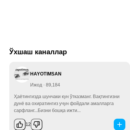
Ўхшаш каналлар
HAYOTIMSAN
Ижод · 89,184
Ҳаётингизда шунчаки кун ўтказманг. Вақтингизни
дунё ва охиратингиз учун фойдали амалларга
сарфланг...Бизни бошқа ижти...
12