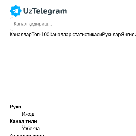
Каналлар
Топ-100
Каналлар
статистикаси
Рукнлар
Янгил
Рукн
Ижод
Канал тили
Ўзбекча
Аъзолар сони