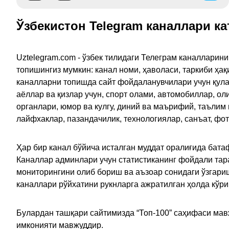
Ўзбекистон Telegram каналлари ка
Uztelegram.com - ўзбек тилидаги Телеграм каналларин
топишингиз мумкин: канал номи, ҳаволаси, таркиби ҳа
каналларни топишда сайт фойдаланувчилари учун қулайл
аёллар ва қизлар учун, спорт олами, автомобиллар, ол
органлари, юмор ва кулгу, диний ва маърифий, таълим
лайфхаклар, пазандачилик, технологиялар, санъат, фо
Ҳар бир канал бўйича исталган муддат оралиғида батаф
Каналлар админлари учун статистиканинг фойдали тара
мониторингини олиб бориш ва аъзоар сонидаги ўзгариш
каналлари рўйхатини рукнларга ажратилган ҳолда кўр
Булардан ташқари сайтимизда “Топ-100” саҳифаси мав
имконияти мавжуддир.