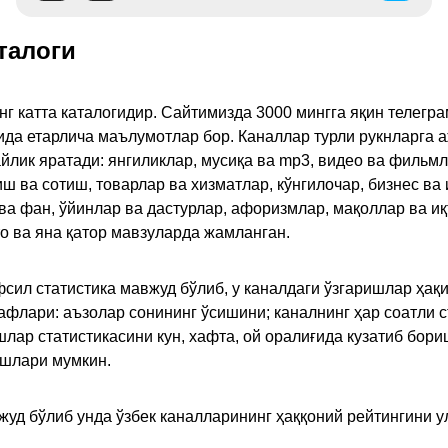
талоги
инг катта каталогидир. Сайтимизда 3000 мингга яқин телег
қида етарлича маълумотлар бор. Каналлар турли рукнларга 
ик яратади: янгиликлар, мусиқа ва mp3, видео ва фильмлар
иш ва сотиш, товарлар ва хизматлар, кўнгилочар, бизнес ва 
 ва фан, ўйинлар ва дастурлар, афоризмлар, мақоллар ва и
то ва яна қатор мавзуларда жамланган.
сил статистика мавжуд бўлиб, у каналдаги ўзгаришлар ҳақи
флари: аъзолар сонининг ўсишини; каналнинг ҳар соатли с
лар статистикасини кун, хафта, ой оралиғида кузатиб бори
ишлари мумкин.
жуд бўлиб унда ўзбек каналларининг ҳаққоний рейтингини 