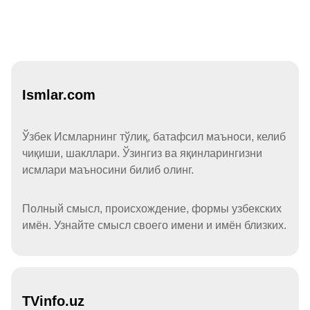
Ismlar.com
Ўзбек Исмларнинг тўлиқ, батафсил маъноси, келиб
чиқиши, шакллари. Ўзингиз ва яқинларингизни
исмлари маъносини билиб олинг.
Полный смысл, происхождение, формы узбекских
имён. Узнайте смысл своего имени и имён близких.
TVinfo.uz