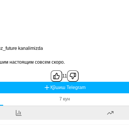
z_future
kanalimizda
ашим настоящим совсем скоро.
11
Қўшиш Telegram
7 кун