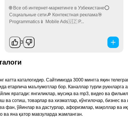
🌐 Все об интернет-маркетинге в Узбекистане⭕️
Социальные сети🔎 Контекстная реклама🎯
Programmatics📱 Mobile Ads🇺🇿 Р...
3
талоги
инг катта каталогидир. Сайтимизда 3000 мингга яқин телег
қида етарлича маълумотлар бор. Каналлар турли рукнларга 
ик яратади: янгиликлар, мусиқа ва mp3, видео ва фильмлар
иш ва сотиш, товарлар ва хизматлар, кўнгилочар, бизнес ва 
 ва фан, ўйинлар ва дастурлар, афоризмлар, мақоллар ва и
то ва яна қатор мавзуларда жамланган.