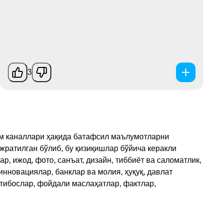
3
рам каналлари ҳақида батафсил маълумотларни
ажратилган бўлиб, бу қизиқишлар бўйича керакли
, ижод, фото, санъат, дизайн, тиббиёт ва саломатлик,
инновациялар, банклар ва молия, ҳуқуқ, давлат
қтибослар, фойдали маслаҳатлар, фактлар,