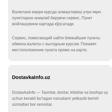
Валютани юқори курсда алмаштириш учун яқин
пунктларни аниқлаб берувчи сервис. Пункт
жойлашувини картада кўрсатади.
Сервис, помогающий найти ближайшие пункты
обмена валюты с выгодным курсом. Покажет
местоположение пункта прямо на карте.
DostavkaInfo.uz
DostavkaInfo — Taomlar, dorilar, kitoblar va boshqa uy
uchun kerakli boʻlagan narsalarni yetkazib berish
xizmatlari bor servislar.