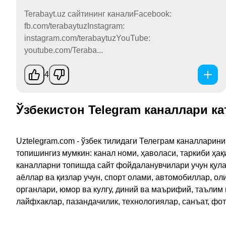
Terabayt.uz сайтининг каналиFacebook:
fb.com/terabaytuzInstagram:
instagram.com/terabaytuzYouTube:
youtube.com/Teraba...
4
Ўзбекистон Telegram каналлари ка
Uztelegram.com - ўзбек тилидаги Телеграм каналларин
топишингиз мумкин: канал номи, ҳаволаси, таркиби ҳа
каналларни топишда сайт фойдаланувчилари учун қулайл
аёллар ва қизлар учун, спорт олами, автомобиллар, ол
органлари, юмор ва кулгу, диний ва маърифий, таълим
лайфхаклар, пазандачилик, технологиялар, санъат, фо