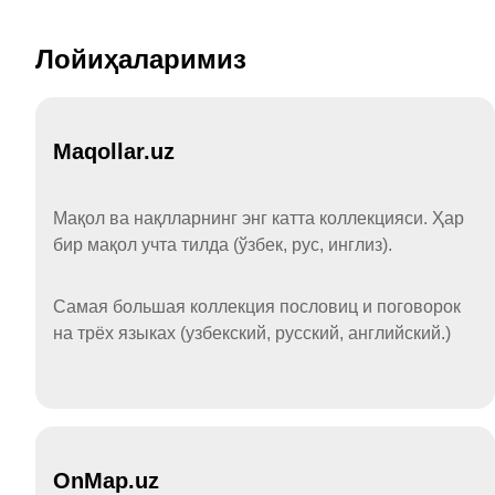
Лойиҳаларимиз
Maqollar.uz
Мақол ва нақлларнинг энг катта коллекцияси. Ҳар
бир мақол учта тилда (ўзбек, рус, инглиз).
Самая большая коллекция пословиц и поговорок
на трёх языках (узбекский, русский, английский.)
OnMap.uz