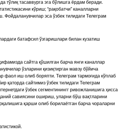
да тўлиқ тасаввурга эга бўлишга ёрдам беради.
татистикасини кўриш; “рақобатчи” каналларни
ш. Фойдаланувчилар эса ўзбек тилидаги Телеграм
улардаги батафсил ўзгаришлари билан кузатиш
ҳифамизда сайтга қўшилган барча янги каналлар
нувчилар ўзларини қизиқтирган мавзу бўйича
ар фаол иш олиб боряпти. Телеграм тармоғида кўплаб
ир қаторда сайтимиз ўзбек тилидаги Телеграм
тернетдаги ўзбек сегментинингг ривожланишига ҳисса
аданий савиясини ошириш, уларни бўш вақтларини
арқалишига қарши олиб борилаётган барча чораларни
атистикой.