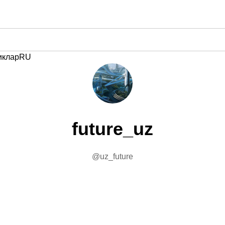
иклар
RU
future_uz
@uz_future