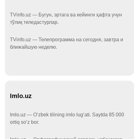
TVinfo.uz — Бугун, эртага ва кейинги ҳафта учун
тўлиқ теледастурлар.
TVinfo.uz — Телепрограмма на сегодня, завтра и
ближайшую неделю.
Imlo.uz
Imlo.uz — Oʻzbek tilining imlo lugʻati. Saytda 85 000
ortiq soʻz bor.