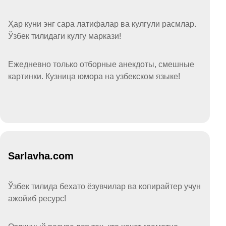
Ҳар куни энг сара латифалар ва кулгули расмлар.
Ўзбек тилидаги кулгу маркази!
Ежедневно только отборные анекдоты, смешные
картинки. Кузница юмора на узбекском языке!
Sarlavha.com
Ўзбек тилида бехато ёзувчилар ва копирайтер учун
ажойиб ресурс!