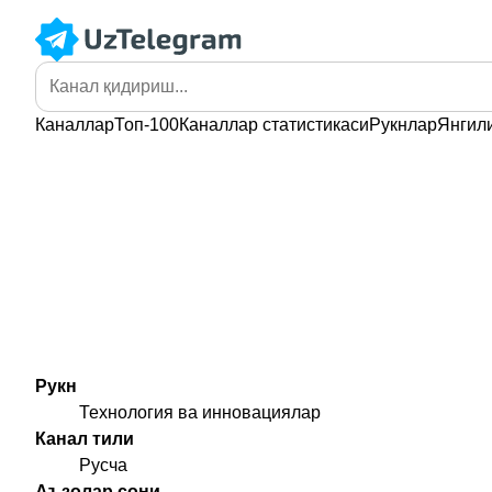
Каналлар
Топ-100
Каналлар
статистикаси
Рукнлар
Янгил
Рукн
Технология ва инновациялар
Канал тили
Русча
Аъзолар сони