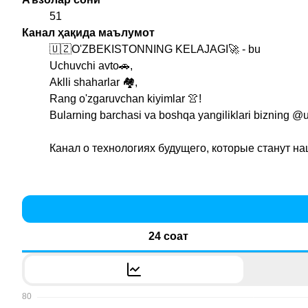
51
Канал ҳақида маълумот
🇺🇿O'ZBEKISTONNING KELAJAGI🚀 - bu
Uchuvchi avto🚗,
Aklli shaharlar 🏘,
Rang o'zgaruvchan kiyimlar 👚!
Bularning barchasi va boshqa yangiliklari bizning
@u
Канал о технологиях будущего, которые станут н
24 соат