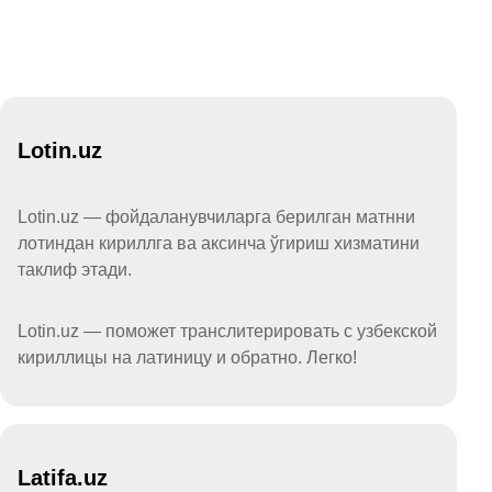
Lotin.uz
Lotin.uz — фойдаланувчиларга берилган матнни
лотиндан кириллга ва аксинча ўгириш хизматини
таклиф этади.
Lotin.uz — поможет транслитерировать с узбекской
кириллицы на латиницу и обратно. Легко!
Latifa.uz