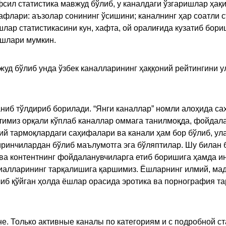
сил статистика мавжуд бўлиб, у каналдаги ўзгаришлар ҳақи
флари: аъзолар сонининг ўсишини; каналнинг ҳар соатли с
лар статистикасини кун, хафта, ой оралиғида кузатиб бори
ишлари мумкин.
жуд бўлиб унда ўзбек каналларининг ҳаққоний рейтингини 
ниб тўлдириб борилади. “Янги каналлар” номли алоҳида са
имиз орқали кўплаб каналлар оммага танилмоқда, фойдала
ий тармоқлардаги саҳифалари ва канали ҳам бор бўлиб, ул
ринчилардан бўлиб маълумотга эга бўляптилар. Шу билан б
а контентнинг фойдаланувчиларга етиб боришига ҳамда ин
ериалларининг тарқалишига қаршимиз. Ёшларнинг илмий, м
иб қўйган ҳолда ёшлар орасида эротика ва порнография т
е. Только активные каналы по категориям и с подробной ст