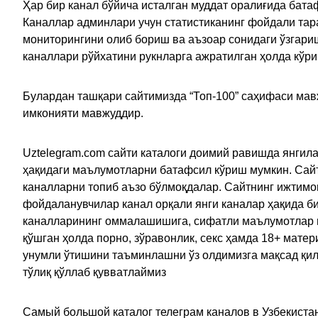
Ҳар бир канал бўйича исталган муддат оралиғида батаф
Каналлар админлари учун статистиканинг фойдали тара
мониторингини олиб бориш ва аъзоар сонидаги ўзгариш
каналлари рўйхатини рукнларга ажратилган ҳолда кўр
Булардан ташқари сайтимизда “Топ-100” саҳифаси мав
имконияти мавжуддир.
Uztelegram.com сайти каталоги доимий равишда янгила
ҳақидаги маълумотларни батафсил кўриш мумкин. Сайт
каналларни топиб аъзо бўлмоқдалар. Сайтнинг ижтимо
фойдаланувчилар канал орқали янги каналар ҳақида би
каналларининг оммалашишига, сифатли маълумотлар в
қўшган ҳолда порно, зўравонлик, секс ҳамда 18+ мат
унумли ўтишини таъминлашни ўз олдимизга мақсад қил
тўлиқ қўллаб қувватлаймиз
Самый большой каталог телеграм каналов в Узбекистан