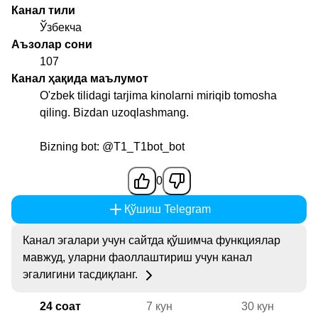
Канал тили
Ўзбекча
Аъзолар сони
107
Канал ҳақида маълумот
O'zbek tilidagi tarjima kinolarni miriqib tomosha
qiling. Bizdan uzoqlashmang.
Bizning bot:
@T1_T1bot_bot
0
Қўшиш Telegram
Канал эгалари учун сайтда қўшимча функциялар
мавжуд, уларни фаоллаштириш учун канал
эгалигини тасдиқланг.
24 соат
7 кун
30 кун