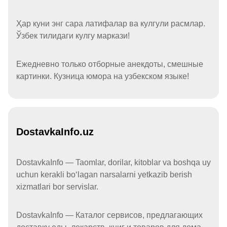
Ҳар куни энг сара латифалар ва кулгули расмлар.
Ўзбек тилидаги кулгу маркази!
Ежедневно только отборные анекдоты, смешные
картинки. Кузница юмора на узбекском языке!
DostavkaInfo.uz
DostavkaInfo — Taomlar, dorilar, kitoblar va boshqa uy
uchun kerakli boʻlagan narsalarni yetkazib berish
xizmatlari bor servislar.
DostavkaInfo — Каталог сервисов, предлагающих