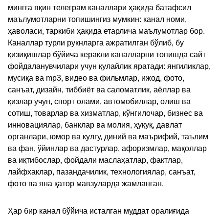
мингга яқин телеграм каналлари ҳақида батафсил
маълумотларни топишингиз мумкин: канал номи,
ҳаволаси, таркиби ҳақида етарлича маълумотлар бор.
Каналлар турли рукнларга ажратилган бўлиб, бу
қизиқишлар бўйича керакли каналларни топишда сайт
фойдаланувчилари учун қулайлик яратади: янгиликлар,
мусиқа ва mp3, видео ва фильмлар, ижод, фото,
санъат, дизайн, тиббиёт ва саломатлик, аёллар ва
қизлар учун, спорт олами, автомобиллар, олиш ва
сотиш, товарлар ва хизматлар, кўнгилочар, бизнес ва
инновациялар, банклар ва молия, ҳуқуқ, давлат
органлари, юмор ва кулгу, диний ва маърифий, таълим
ва фан, ўйинлар ва дастурлар, афоризмлар, мақоллар
ва иқтибослар, фойдали маслаҳатлар, фактлар,
лайфхаклар, пазандачилик, технологиялар, санъат,
фото ва яна қатор мавзуларда жамланган.
Ҳар бир канал бўйича исталган муддат оралиғида