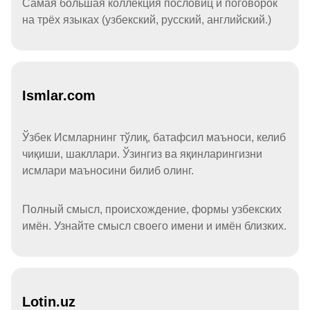
Самая большая коллекция пословиц и поговорок
на трёх языках (узбекский, русский, английский.)
Ismlar.com
Ўзбек Исмларнинг тўлиқ, батафсил маъноси, келиб
чиқиши, шакллари. Ўзингиз ва яқинларингизни
исмлари маъносини билиб олинг.
Полный смысл, происхождение, формы узбекских
имён. Узнайте смысл своего имени и имён близких.
Lotin.uz