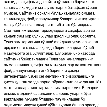
алоҳида саҳифамизда сайтга қўшилган барча янги
каналлар ҳақидаги маълумотларни батафсил кўриш
мумкин. Сайтимиз орқали кўплаб каналлар оммага
танилмоқда, фойдаланувчилар ўзларини қизиқтирган
мавзу бўйича каналларни топиб аъзо бўлмоқдалар.
Сайтнинг ижтимоий тармоқлардаги саҳифалари ва
канали ҳам бор бўлиб, улар фаол иш олиб боряпти.
Телеграм тармоғида кўплаб фойдаланувчилар канал
орқали янги каналар ҳақида биринчилардан бўлиб
маълумотга эга бўляптилар. Шу билан бир қаторда
сайтимиз ўзбек тилидаги Телеграм каналларининг
оммалашишига, сифатли маълумотлар ва контентнинг
фойдаланувчиларга етиб боришига ҳамда
интернетдаги ўзбек сегментинингг ривожланишига
ҳисса қўшган ҳолда порно, зўравонлик, секс ҳамда 18+
материалларининг тарқалишига қаршимиз. Ёшларнинг
илмий, маданий савиясини ошириш, уларни бўш
вақтларини унумли ўтишини таъминлашни ўз
олдимизга мақсад қилиб қўйган ҳолда ёшлар орасида