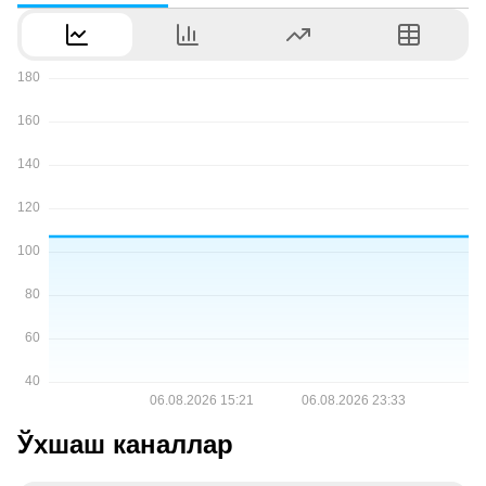
Ўхшаш каналлар