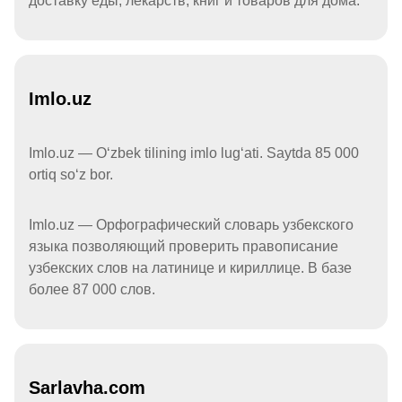
доставку еды, лекарств, книг и товаров для дома.
Imlo.uz
Imlo.uz — Oʻzbek tilining imlo lugʻati. Saytda 85 000
ortiq soʻz bor.
Imlo.uz — Орфографический словарь узбекского
языка позволяющий проверить правописание
узбекских слов на латинице и кириллице. В базе
более 87 000 слов.
Sarlavha.com