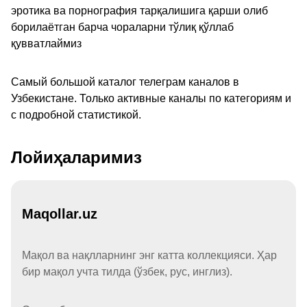
эротика ва порнография тарқалишига қарши олиб
борилаётган барча чораларни тўлиқ қўллаб
қувватлаймиз
Самый большой каталог телеграм каналов в
Узбекистане. Только активные каналы по категориям и
с подробной статистикой.
Лойиҳаларимиз
Maqollar.uz
Мақол ва нақлларнинг энг катта коллекцияси. Ҳар
бир мақол учта тилда (ўзбек, рус, инглиз).