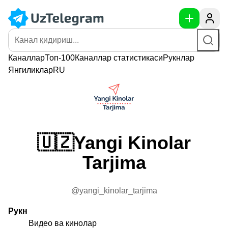
Каналлар
Топ-100
Каналлар
статистикаси
Рукнлар
Янгиликлар
RU
🇺🇿Yangi Kinolar
Tarjima
@yangi_kinolar_tarjima
Рукн
Видео ва кинолар