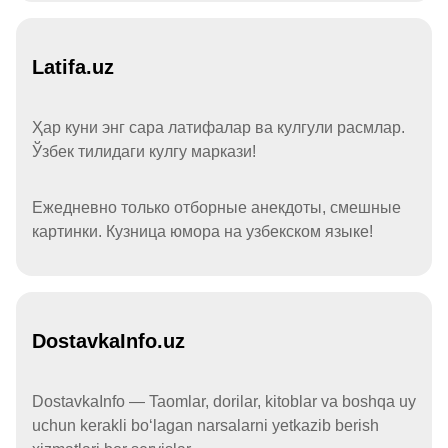
Latifa.uz
Ҳар куни энг сара латифалар ва кулгули расмлар.
Ўзбек тилидаги кулгу маркази!
Ежедневно только отборные анекдоты, смешные
картинки. Кузница юмора на узбекском языке!
DostavkaInfo.uz
DostavkaInfo — Taomlar, dorilar, kitoblar va boshqa uy
uchun kerakli boʻlagan narsalarni yetkazib berish