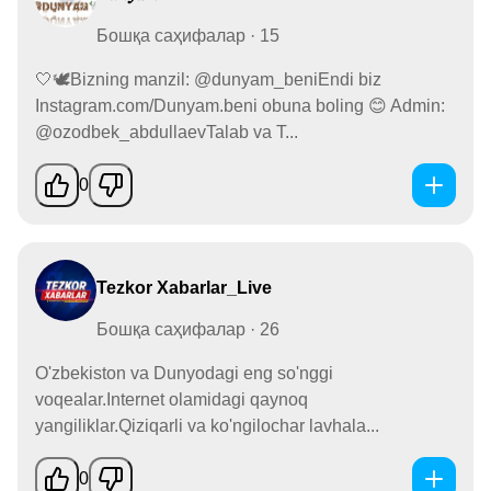
Бошқа саҳифалар · 15
🤍🕊Bizning manzil: @dunyam_beniEndi biz
Instagram.com/Dunyam.beni obuna boling 😊 Admin:
@ozodbek_abdullaevTalab va T...
0
Tezkor Xabarlar_Live
Бошқа саҳифалар · 26
O'zbekiston va Dunyodagi eng so'nggi
voqealar.Internet olamidagi qaynoq
yangiliklar.Qiziqarli va ko'ngilochar lavhala...
0