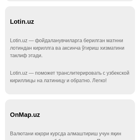
Lotin.uz
Lotin.uz — фойдаланувчиларга берилган матнни
лотиндан кириллга ва аксинча ўгириш хизматини
таклиф этади.
Lotin.uz — поможет транслитерировать с узбекской
кириллицы на латиницу и обратно. Легко!
OnMap.uz
Валютани юқори курсда алмаштириш учун яқин