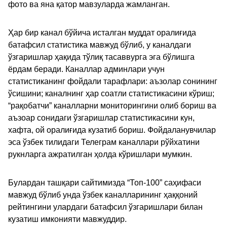
фото ва яна қатор мавзуларда жамланган.
Ҳар бир канал бўйича исталган муддат оралиғида
батафсил статистика мавжуд бўлиб, у каналдаги
ўзгаришлар ҳақида тўлиқ тасаввурга эга бўлишга
ёрдам беради. Каналлар админлари учун
статистиканинг фойдали тарафлари: аъзолар сонининг
ўсишини; каналнинг ҳар соатли статистикасини кўриш;
“рақобатчи” каналларни мониторингини олиб бориш ва
аъзоар сонидаги ўзгаришлар статистикасини кун,
хафта, ой оралиғида кузатиб бориш. Фойдаланувчилар
эса ўзбек тилидаги Телеграм каналлари рўйхатини
рукнларга ажратилган ҳолда кўришлари мумкин.
Булардан ташқари сайтимизда “Топ-100” саҳифаси
мавжуд бўлиб унда ўзбек каналларининг ҳаққоний
рейтингини улардаги батафсил ўзгаришлари билан
кузатиш имконияти мавжуддир.