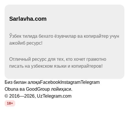
Sarlavha.com
Ўзбек тилида бехато ёзувчилар ва копирайтер учун
ажойиб ресурс!
Отличный ресурс для тех, кто хочет грамотно
писать на узбекском языки и копирайтеров!
Биз билан алоқа
Facebook
Instagram
Telegram
Obuna
ва
GoodGroup
лойиҳаси.
© 2016—2026, UzTelegram.com
18+