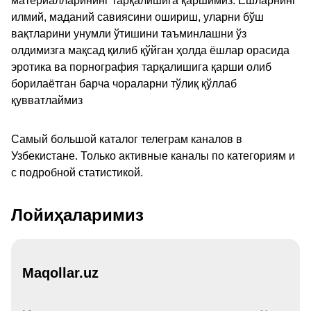
материалларининг тарқалишига қаршимиз. Ёшларнинг
илмий, маданий савиясини ошириш, уларни бўш
вақтларини унумли ўтишини таъминлашни ўз
олдимизга мақсад қилиб қўйган ҳолда ёшлар орасида
эротика ва порнография тарқалишига қарши олиб
борилаётган барча чораларни тўлиқ қўллаб
қувватлаймиз
Самый большой каталог телеграм каналов в
Узбекистане. Только активные каналы по категориям и
с подробной статистикой.
Лойиҳаларимиз
Maqollar.uz