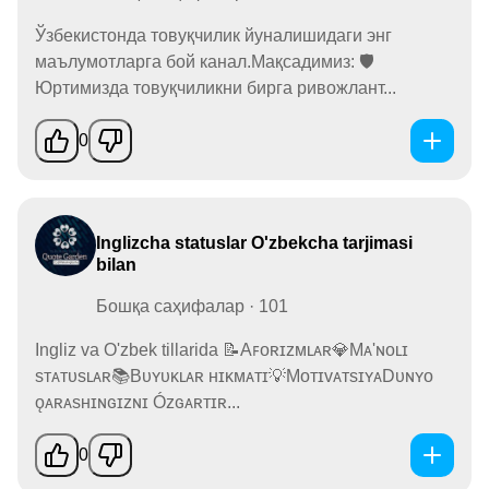
Ўзбекистонда товуқчилик йуналишидаги энг
маълумотларга бой канал.Мақсадимиз: 🛡
Юртимизда товуқчиликни бирга ривожлант...
0
Inglizcha statuslar O'zbekcha tarjimasi
bilan
Бошқа саҳифалар · 101
Ingliz va O'zbek tillarida 📝Aꜰᴏʀɪᴢᴍʟᴀʀ💎Mᴀ'ɴᴏʟɪ
sᴛᴀᴛᴜsʟᴀʀ📚Bᴜʏᴜᴋʟᴀʀ ʜɪᴋᴍᴀᴛɪ💡MᴏᴛɪᴠᴀᴛsɪʏᴀDᴜɴʏᴏ
ǫᴀʀᴀsʜɪɴɢɪᴢɴɪ Óᴢɢᴀʀᴛɪʀ...
0