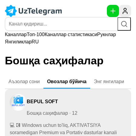
Каналлар
Топ-100
Каналлар
статистикаси
Рукнлар
Янгиликлар
RU
Бошқа саҳифалар
Аъзолар
сони
Овозлар
бўйича
Энг
янгилари
BEPUL SOFT
Бошқа саҳифалар · 12
💻 💽 Windows uchun to'liq, AKTIVATSIYA
soramedigan Premium va Portativ dasturlar kanali