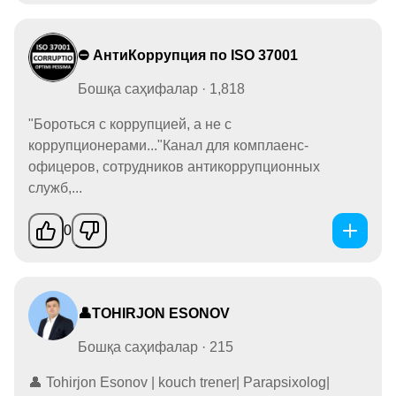
⛔️ АнтиКоррупция по ISO 37001
Бошқа саҳифалар · 1,818
"Бороться с коррупцией, а не с
коррупционерами..."Канал для комплаенс-
офицеров, сотрудников антикоррупционных
служб,...
0
👤TOHIRJON ESONOV
Бошқа саҳифалар · 215
👤 Tohirjon Esonov | kouch trener| Parapsixolog|