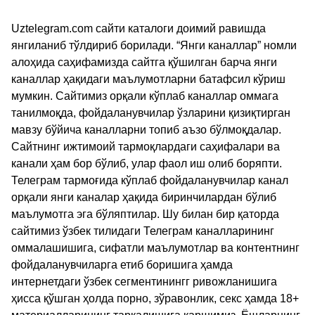
Uztelegram.com сайти каталоги доимий равишда
янгиланиб тўлдириб борилади. “Янги каналлар” номли
алоҳида саҳифамизда сайтга қўшилган барча янги
каналлар ҳақидаги маълумотларни батафсил кўриш
мумкин. Сайтимиз орқали кўплаб каналлар оммага
танилмоқда, фойдаланувчилар ўзларини қизиқтирган
мавзу бўйича каналларни топиб аъзо бўлмоқдалар.
Сайтнинг ижтимоий тармоқлардаги саҳифалари ва
канали ҳам бор бўлиб, улар фаол иш олиб боряпти.
Телеграм тармоғида кўплаб фойдаланувчилар канал
орқали янги каналар ҳақида биринчилардан бўлиб
маълумотга эга бўляптилар. Шу билан бир қаторда
сайтимиз ўзбек тилидаги Телеграм каналларининг
оммалашишига, сифатли маълумотлар ва контентнинг
фойдаланувчиларга етиб боришига ҳамда
интернетдаги ўзбек сегментинингг ривожланишига
ҳисса қўшган ҳолда порно, зўравонлик, секс ҳамда 18+