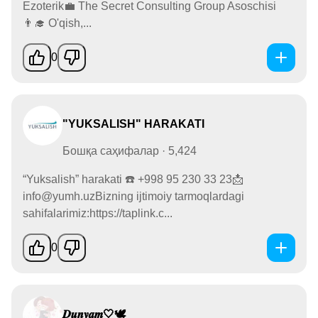
Ezoterik💼 The Secret Consulting Group Asoschisi
👨‍🎓 O'qish,...
0
"YUKSALISH" HARAKATI
Бошқа саҳифалар · 5,424
“Yuksalish” harakati ☎️ +998 95 230 33 23📩
info@yumh.uzBizning ijtimoiy tarmoqlardagi
sahifalarimiz:https://taplink.c...
0
𝑫𝒖𝒏𝒚𝒂𝒎🤍🕊