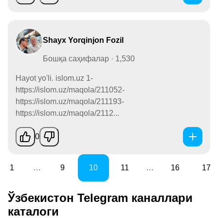
Shayx Yorqinjon Fozil
Бошқа саҳифалар · 1,530
Hayot yo'li. islom.uz 1-
https://islom.uz/maqola/211052-
https://islom.uz/maqola/211193-
https://islom.uz/maqola/2112...
0
1
…
9
10
11
…
16
17
Ўзбекистон Telegram каналлари
каталоги