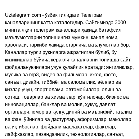
Uztelegram.com - ўзбек тилидаги Телеграм
каналларининг катта каталогидир. Сайтимизда 3000
мингга яқин телеграм каналлари ҳақида батафсил
маълумотларни топишингиз мумкин: канал номи,
ҳаволаси, таркиби ҳақида етарлича маълумотлар бор.
Каналлар турли рукнларга ажратилган бўлиб, бу
қизиқишлар бўйича керакли каналларни топишда сайт
фойдаланувчилари учун қулайлик яратади: янгиликлар,
мусиқа ва mp3, видео ва фильмлар, ижод, фото,
санъат, дизайн, тиббиёт ва саломатлик, аёллар ва
қизлар учун, спорт олами, автомобиллар, олиш ва
сотиш, товарлар ва хизматлар, кўнгилочар, бизнес ва
инновациялар, банклар ва молия, ҳуқуқ, давлат
органлари, юмор ва кулгу, диний ва маърифий, таълим
ва фан, ўйинлар ва дастурлар, афоризмлар, мақоллар
ва иқтибослар, фойдали маслаҳатлар, фактлар,
лайфхаклар, пазандачилик, технологиялар, санъат,