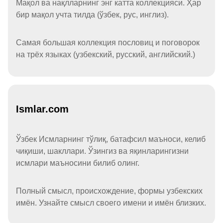
Мақол ва нақлларнинг энг катта коллекцияси. Ҳар
бир мақол учта тилда (ўзбек, рус, инглиз).
Самая большая коллекция пословиц и поговорок
на трёх языках (узбекский, русский, английский.)
Ismlar.com
Ўзбек Исмларнинг тўлиқ, батафсил маъноси, келиб
чиқиши, шакллари. Ўзингиз ва яқинларингизни
исмлари маъносини билиб олинг.
Полный смысл, происхождение, формы узбекских
имён. Узнайте смысл своего имени и имён близких.