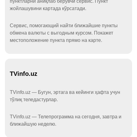
пунктларни аниқлаб берувчи сервис. Пункт
жойлашувини картада кўрсатади.
Сервис, помогающий найти ближайшие пункты
обмена валюты с выгодным курсом. Покажет
местоположение пункта прямо на карте.
TVinfo.uz
TVinfo.uz — Бугун, эртага ва кейинги ҳафта учун
тўлиқ теледастурлар.
TVinfo.uz — Телепрограмма на сегодня, завтра и
ближайшую неделю.