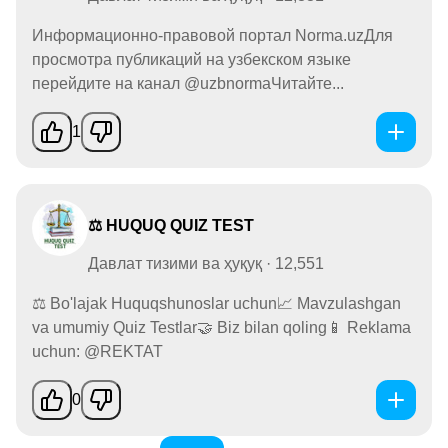
Информационно-правовой портал Norma.uzДля
просмотра публикаций на узбекском языке
перейдите на канал @uzbnormaЧитайте...
1
⚖ HUQUQ QUIZ TEST
Давлат тизими ва ҳуқуқ · 12,551
⚖ Bo'lajak Huquqshunoslar uchun📈 Mavzulashgan
va umumiy Quiz Testlar🤝 Biz bilan qoling📱 Reklama
uchun: @REKTAT
0