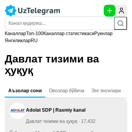
Каналлар
Топ-100
Каналлар
статистикаси
Рукнлар
Янгиликлар
RU
Давлат тизими ва
ҳуқуқ
Аъзолар
сони
Овозлар
бўйича
Энг
янгилари
Adolat SDP | Rasmiy kanal
Давлат тизими ва ҳуқуқ · 17,432