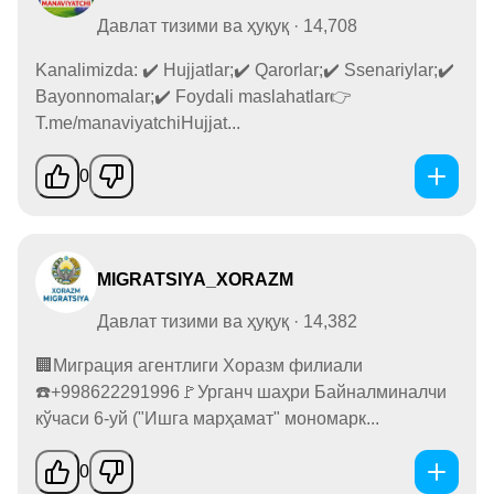
Давлат тизими ва ҳуқуқ · 14,708
Kanalimizda: ✔️ Hujjatlar;✔️ Qarorlar;✔️ Ssenariylar;✔️
Bayonnomalar;✔️ Foydali maslahatlar👉
T.me/manaviyatchiHujjat...
0
MIGRATSIYA_XORAZM
Давлат тизими ва ҳуқуқ · 14,382
🏢Миграция агентлиги Хоразм филиали
☎️+998622291996🚩Урганч шаҳри Байналминалчи
кўчаси 6-уй ("Ишга марҳамат" мономарк...
0