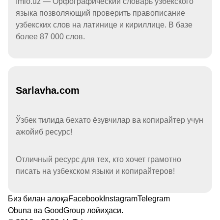
Imlo.uz — Орфографический словарь узбекского
языка позволяющий проверить правописание
узбекских слов на латинице и кириллице. В базе
более 87 000 слов.
Sarlavha.com
Ўзбек тилида бехато ёзувчилар ва копирайтер учун
ажойиб ресурс!
Отличный ресурс для тех, кто хочет грамотно
писать на узбекском языки и копирайтеров!
Биз билан алоқа
Facebook
Instagram
Telegram
Obuna
ва
GoodGroup
лойиҳаси.