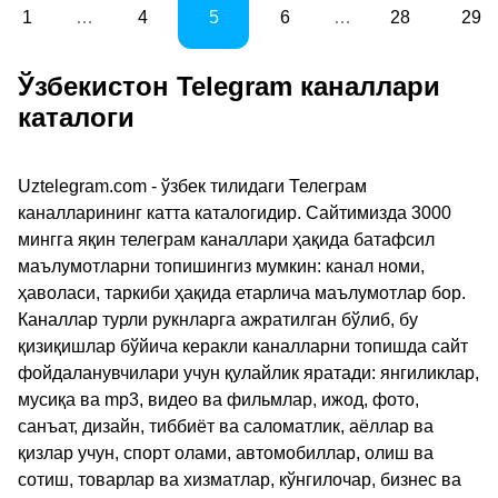
1
…
4
5
6
…
28
29
Ўзбекистон Telegram каналлари
каталоги
Uztelegram.com - ўзбек тилидаги Телеграм
каналларининг катта каталогидир. Сайтимизда 3000
мингга яқин телеграм каналлари ҳақида батафсил
маълумотларни топишингиз мумкин: канал номи,
ҳаволаси, таркиби ҳақида етарлича маълумотлар бор.
Каналлар турли рукнларга ажратилган бўлиб, бу
қизиқишлар бўйича керакли каналларни топишда сайт
фойдаланувчилари учун қулайлик яратади: янгиликлар,
мусиқа ва mp3, видео ва фильмлар, ижод, фото,
санъат, дизайн, тиббиёт ва саломатлик, аёллар ва
қизлар учун, спорт олами, автомобиллар, олиш ва
сотиш, товарлар ва хизматлар, кўнгилочар, бизнес ва