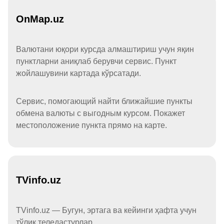
OnMap.uz
Валютани юқори курсда алмаштириш учун яқин
пунктларни аниқлаб берувчи сервис. Пункт
жойлашувини картада кўрсатади.
Сервис, помогающий найти ближайшие пункты
обмена валюты с выгодным курсом. Покажет
местоположение пункта прямо на карте.
TVinfo.uz
TVinfo.uz — Бугун, эртага ва кейинги ҳафта учун
тўлиқ теледастурлар.