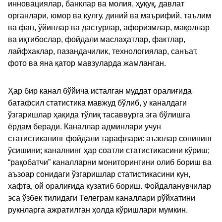
инновациялар, банклар ва молия, ҳуқуқ, давлат
органлари, юмор ва кулгу, диний ва маърифий, таълим
ва фан, ўйинлар ва дастурлар, афоризмлар, мақоллар
ва иқтибослар, фойдали маслаҳатлар, фактлар,
лайфхаклар, пазандачилик, технологиялар, санъат,
фото ва яна қатор мавзуларда жамланган.
Ҳар бир канал бўйича исталган муддат оралиғида
батафсил статистика мавжуд бўлиб, у каналдаги
ўзгаришлар ҳақида тўлиқ тасаввурга эга бўлишга
ёрдам беради. Каналлар админлари учун
статистиканинг фойдали тарафлари: аъзолар сонининг
ўсишини; каналнинг ҳар соатли статистикасини кўриш;
“рақобатчи” каналларни мониторингини олиб бориш ва
аъзоар сонидаги ўзгаришлар статистикасини кун,
хафта, ой оралиғида кузатиб бориш. Фойдаланувчилар
эса ўзбек тилидаги Телеграм каналлари рўйхатини
рукнларга ажратилган ҳолда кўришлари мумкин.