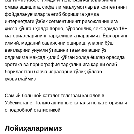
оммалашишига, сифатли маълумотлар ва контентнинг
фойдаланувчиларга етиб боришига ҳамда
интернетдаги ўзбек сегментинингг ривожланишига
ҳисса қўшган ҳолда порно, зўравонлик, секс ҳамда 18+
материалларининг тарқалишига қаршимиз. Ёшларнинг
илмий, маданий савиясини ошириш, уларни бўш
вақтларини унумли ўтишини таъминлашни ўз
олдимизга мақсад қилиб қўйган ҳолда ёшлар орасида
эротика ва порнография тарқалишига қарши олиб
борилаётган барча чораларни тўлиқ қўллаб
қувватлаймиз
Самый большой каталог телеграм каналов в
Узбекистане. Только активные каналы по категориям и
с подробной статистикой.
Лойиҳаларимиз