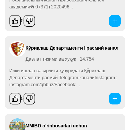
академии☎️ 0 (371) 2020496...
0
Қўриқлаш Департаменти I расмий канал
Давлат тизими ва ҳуқуқ · 14,754
Ички ишлар вазирлиги ҳузуридаги Қўриқлаш
Департаменти расмий Telegram-каналиInstagram :
instagram.com/qbbuz/Facebook:...
0
MMIBD oʻrinbosarlari uchun