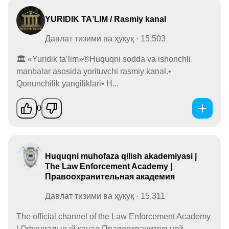
YURIDIK TAʼLIM / Rasmiy kanal
Давлат тизими ва ҳуқуқ · 15,503
🏛️ «Yuridik taʼlim»®Huquqni sodda va ishonchli
manbalar asosida yorituvchi rasmiy kanal.•
Qonunchilik yangiliklari• H...
0
Huquqni muhofaza qilish akademiyasi |
The Law Enforcement Academy |
Правоохранительная академия
Давлат тизими ва ҳуқуқ · 15,311
The official channel of the Law Enforcement Academy
| Официальный канал Правоохранительной