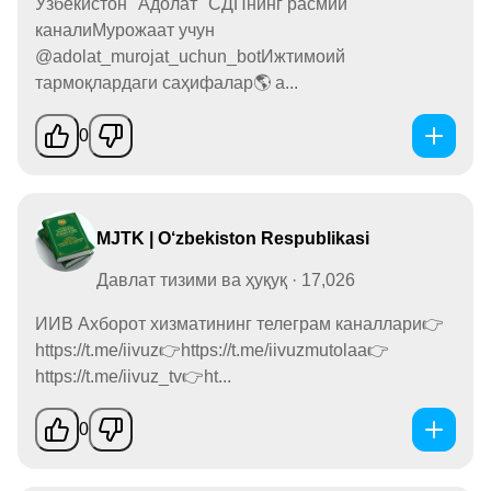
Ўзбекистон "Адолат" СДПнинг расмий
каналиМурожаат учун
@adolat_murojat_uchun_botИжтимоий
тармоқлардаги саҳифалар🌎 a...
0
MJTK | O‘zbekiston Respublikasi
Давлат тизими ва ҳуқуқ · 17,026
ИИВ Ахборот хизматининг телеграм каналлари👉
https://t.me/iivuz👉https://t.me/iivuzmutolaa👉
https://t.me/iivuz_tv👉ht...
0