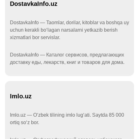
DostavkaInfo.uz
DostavkaInfo — Taomlar, dorilar, kitoblar va boshqa uy
uchun kerakli boʻlagan narsalarni yetkazib berish
xizmatlari bor servislar.
DostavkaInfo — Каталог сервисов, предлагающих
доставку еды, лекарств, книг и товаров для дома.
Imlo.uz
Imlo.uz — Oʻzbek tilining imlo lugʻati. Saytda 85 000
ortiq soʻz bor.