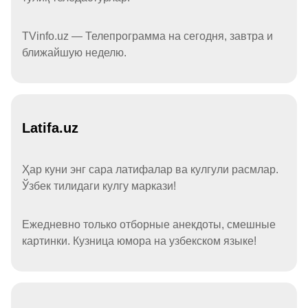
TVinfo.uz — Телепрограмма на сегодня, завтра и
ближайшую неделю.
Latifa.uz
Ҳар куни энг сара латифалар ва кулгули расмлар.
Ўзбек тилидаги кулгу маркази!
Ежедневно только отборные анекдоты, смешные
картинки. Кузница юмора на узбекском языке!