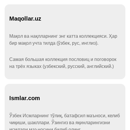
Maqollar.uz
Мақол ва нақлларнинг энг катта коллекцияси. Ҳар
бир мақол учта тилда (ўзбек, рус, инглиз).
Самая большая коллекция пословиц и поговорок
на трёх языках (узбекский, русский, английский.)
Ismlar.com
Ўзбек Исмларнинг тўлиқ, батафсил маъноси, келиб
чиқиши, шакллари. Ўзингиз ва яқинларингизни
исмлари маъносини билиб олинг.