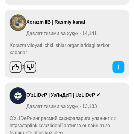
Xorazm IIB | Rasmiy kanal
Давлат тизими ва ҳуқуқ · 14,141
Xorazm viloyati ichki ishlar organlaridagi tezkor
xabarlar
0
O'zLiDeP | УзЛиДеП | UzLiDeP ✔
Давлат тизими ва ҳуқуқ · 13,133
O'zLiDePнинг расмий саҳифаларига уланинг:👉
https://taplink.cc/uzlidepПартияга онлайн аъзо
бўлиш: 👉 https://uzlidep....