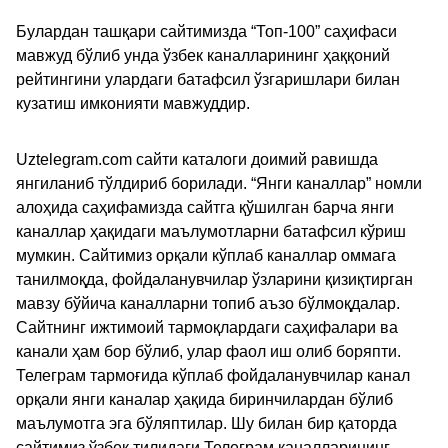
Булардан ташқари сайтимизда “Топ-100” саҳифаси
мавжуд бўлиб унда ўзбек каналларининг ҳаққоний
рейтингини улардаги батафсил ўзгаришлари билан
кузатиш имконияти мавжуддир.
Uztelegram.com сайти каталоги доимий равишда
янгиланиб тўлдириб борилади. “Янги каналлар” номли
алоҳида саҳифамизда сайтга қўшилган барча янги
каналлар ҳақидаги маълумотларни батафсил кўриш
мумкин. Сайтимиз орқали кўплаб каналлар оммага
танилмоқда, фойдаланувчилар ўзларини қизиқтирган
мавзу бўйича каналларни топиб аъзо бўлмоқдалар.
Сайтнинг ижтимоий тармоқлардаги саҳифалари ва
канали ҳам бор бўлиб, улар фаол иш олиб боряпти.
Телеграм тармоғида кўплаб фойдаланувчилар канал
орқали янги каналар ҳақида биринчилардан бўлиб
маълумотга эга бўляптилар. Шу билан бир қаторда
сайтимиз ўзбек тилидаги Телеграм каналларининг