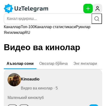
Каналлар
Топ-100
Каналлар
статистикаси
Рукнлар
Янгиликлар
RU
Видео ва кинолар
Аъзолар
сони
Овозлар
бўйича
Энг
янгилари
Kinoaudio
Видео ва кинолар · 5
Маленький киноклуб