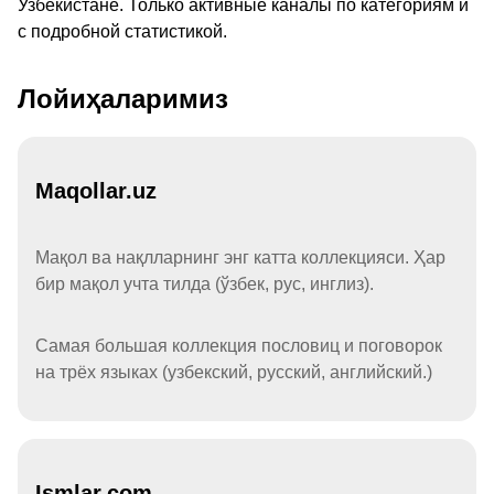
Узбекистане. Только активные каналы по категориям и
с подробной статистикой.
Лойиҳаларимиз
Maqollar.uz
Мақол ва нақлларнинг энг катта коллекцияси. Ҳар
бир мақол учта тилда (ўзбек, рус, инглиз).
Самая большая коллекция пословиц и поговорок
на трёх языках (узбекский, русский, английский.)
Ismlar.com