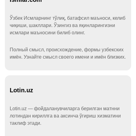
Ўзбек Исмларнинг тўлиқ, батафсил маъноси, келиб
чиқиши, шакллари. Ўзингиз ва яқинларингизни
исмлари маъносини билиб олинг.
Полный смысл, происхождение, формы узбекских
имён. Узнайте смысл своего имени и имён близких.
Lotin.uz
Lotin.uz — фойдаланувчиларга берилган матнни
лотиндан кириллга ва аксинча ўгириш хизматини
таклиф этади.