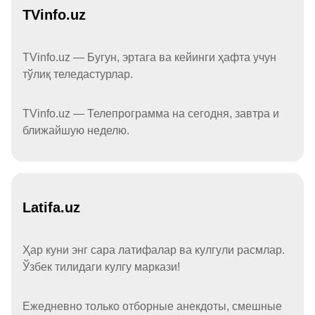
TVinfo.uz
TVinfo.uz — Бугун, эртага ва кейинги ҳафта учун
тўлиқ теледастурлар.
TVinfo.uz — Телепрограмма на сегодня, завтра и
ближайшую неделю.
Latifa.uz
Ҳар куни энг сара латифалар ва кулгули расмлар.
Ўзбек тилидаги кулгу маркази!
Ежедневно только отборные анекдоты, смешные