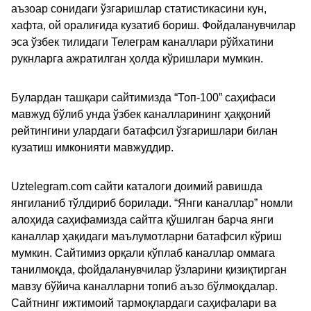
аъзоар сонидаги ўзгаришлар статистикасини кун,
хафта, ой оралиғида кузатиб бориш. Фойдаланувчилар
эса ўзбек тилидаги Телеграм каналлари рўйхатини
рукнларга ажратилган ҳолда кўришлари мумкин.
Булардан ташқари сайтимизда “Топ-100” саҳифаси
мавжуд бўлиб унда ўзбек каналларининг ҳаққоний
рейтингини улардаги батафсил ўзгаришлари билан
кузатиш имконияти мавжуддир.
Uztelegram.com сайти каталоги доимий равишда
янгиланиб тўлдириб борилади. “Янги каналлар” номли
алоҳида саҳифамизда сайтга қўшилган барча янги
каналлар ҳақидаги маълумотларни батафсил кўриш
мумкин. Сайтимиз орқали кўплаб каналлар оммага
танилмоқда, фойдаланувчилар ўзларини қизиқтирган
мавзу бўйича каналларни топиб аъзо бўлмоқдалар.
Сайтнинг ижтимоий тармоқлардаги саҳифалари ва