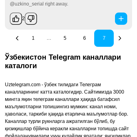
@uzkino_serial right away.
2
1
…
5
6
7
Ўзбекистон Telegram каналлари
каталоги
Uztelegram.com - ўзбек тилидаги Телеграм
каналларининг катта каталогидир. Сайтимизда 3000
мингга яқин телеграм каналлари ҳақида батафсил
маълумотларни топишингиз мумкин: канал номи,
ҳаволаси, таркиби ҳақида етарлича маълумотлар бор.
Каналлар турли рукнларга ажратилган бўлиб, бу
қизиқишлар бўйича керакли каналларни топишда сайт
фойдаланувчилари учун қулайлик яратади: янгиликлар,