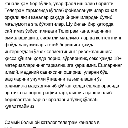
канали ҳам бор бўлиб, улар фаол иш олиб боряпти.
Телеграм тармоғида кўплаб фойдаланувчилар канал
орқали янги каналар ҳақида биринчилардан бўлиб
маълумотга эга бўляптилар. Шу билан бир қаторда
сайтимиз ўзбек тилидаги Телеграм каналларининг
оммалашишига, сифатли маълумотлар ва контентнинг
фойдаланувчиларга етиб боришига ҳамда
интернетдаги ўзбек сегментинингг ривожланишига
ҳисса қўшган ҳолда порно, зўравонлик, секс ҳамда 18+
материалларининг тарқалишига қаршимиз. Ёшларнинг
илмий, маданий савиясини ошириш, уларни бўш
вақтларини унумли ўтишини таъминлашни ўз
олдимизга мақсад қилиб қўйган ҳолда ёшлар орасида
эротика ва порнография тарқалишига қарши олиб
борилаётган барча чораларни тўлиқ қўллаб
қувватлаймиз
Самый большой каталог телеграм каналов в