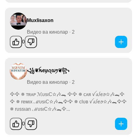
Muxlisaxon
Видео ва кинолар · 2
0
꧁❦︎ꫝꫀꪗꪖ𝓽𝓲ꪑ❦︎꧂
Видео ва кинолар · 2
🦅🦅 ✵ ᴛʀᴀᴘ ℳυsιC✫🎶🐊 🦅🦅 ✵ ᴄᴀʀ ꪜ𝓲ᦔꫀꪮ✫🎶🐊🦅
🦅 ✵ reмιх ℳυsιC✫🎶🐊🦅🦅 ✵ clυв ꪜ𝓲ᦔꫀꪮ✫🎶🐊🦅🦅
✵ rυѕѕιan ℳυsιC✫🎶🐊🦅...
0