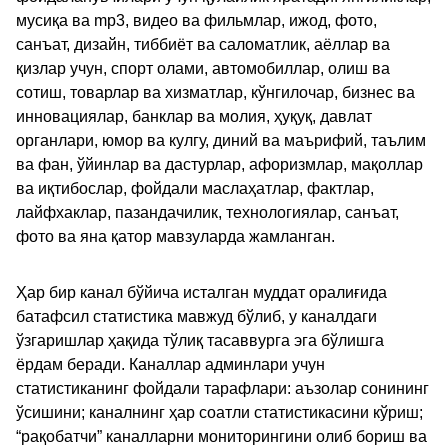
мусиқа ва mp3, видео ва фильмлар, ижод, фото,
санъат, дизайн, тиббиёт ва саломатлик, аёллар ва
қизлар учун, спорт олами, автомобиллар, олиш ва
сотиш, товарлар ва хизматлар, кўнгилочар, бизнес ва
инновациялар, банклар ва молия, ҳуқуқ, давлат
органлари, юмор ва кулгу, диний ва маърифий, таълим
ва фан, ўйинлар ва дастурлар, афоризмлар, мақоллар
ва иқтибослар, фойдали маслаҳатлар, фактлар,
лайфхаклар, пазандачилик, технологиялар, санъат,
фото ва яна қатор мавзуларда жамланган.
Ҳар бир канал бўйича исталган муддат оралиғида
батафсил статистика мавжуд бўлиб, у каналдаги
ўзгаришлар ҳақида тўлиқ тасаввурга эга бўлишга
ёрдам беради. Каналлар админлари учун
статистиканинг фойдали тарафлари: аъзолар сонининг
ўсишини; каналнинг ҳар соатли статистикасини кўриш;
“рақобатчи” каналларни мониторингини олиб бориш ва