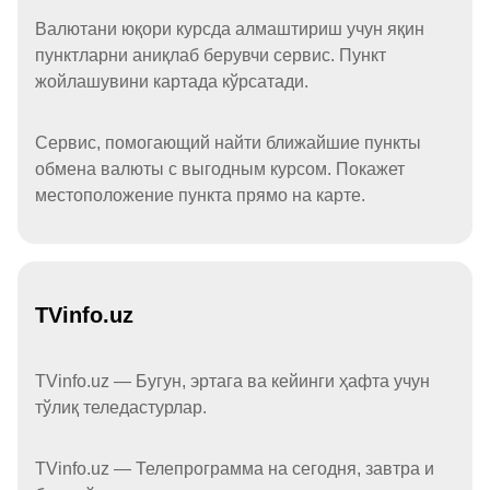
Валютани юқори курсда алмаштириш учун яқин
пунктларни аниқлаб берувчи сервис. Пункт
жойлашувини картада кўрсатади.
Сервис, помогающий найти ближайшие пункты
обмена валюты с выгодным курсом. Покажет
местоположение пункта прямо на карте.
TVinfo.uz
TVinfo.uz — Бугун, эртага ва кейинги ҳафта учун
тўлиқ теледастурлар.
TVinfo.uz — Телепрограмма на сегодня, завтра и