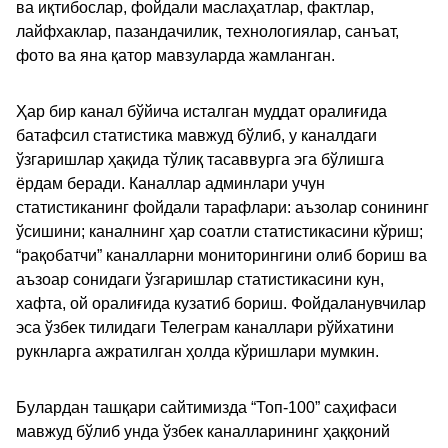
ва иқтибослар, фойдали маслаҳатлар, фактлар,
лайфхаклар, пазандачилик, технологиялар, санъат,
фото ва яна қатор мавзуларда жамланган.
Ҳар бир канал бўйича исталган муддат оралиғида
батафсил статистика мавжуд бўлиб, у каналдаги
ўзгаришлар ҳақида тўлиқ тасаввурга эга бўлишга
ёрдам беради. Каналлар админлари учун
статистиканинг фойдали тарафлари: аъзолар сонининг
ўсишини; каналнинг ҳар соатли статистикасини кўриш;
“рақобатчи” каналларни мониторингини олиб бориш ва
аъзоар сонидаги ўзгаришлар статистикасини кун,
хафта, ой оралиғида кузатиб бориш. Фойдаланувчилар
эса ўзбек тилидаги Телеграм каналлари рўйхатини
рукнларга ажратилган ҳолда кўришлари мумкин.
Булардан ташқари сайтимизда “Топ-100” саҳифаси
мавжуд бўлиб унда ўзбек каналларининг ҳаққоний