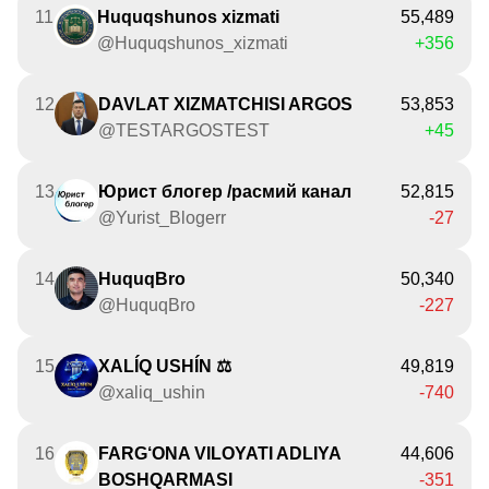
11
Huquqshunos xizmati
55,489
@Huquqshunos_xizmati
+356
12
DAVLAT XIZMATCHISI ARGOS
53,853
@TESTARGOSTEST
+45
13
Юрист блогер /расмий канал
52,815
@Yurist_Blogerr
-27
14
HuquqBro
50,340
@HuquqBro
-227
15
XALÍQ USHÍN ⚖️
49,819
@xaliq_ushin
-740
16
FARG‘ONA VILOYATI ADLIYA
44,606
BOSHQARMASI
-351