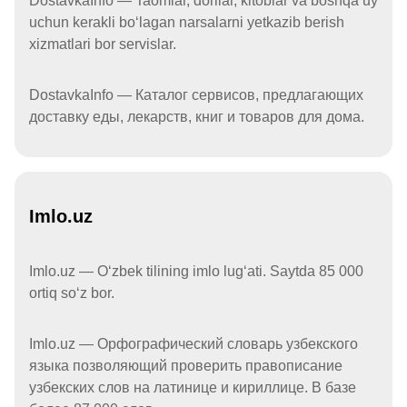
DostavkaInfo — Taomlar, dorilar, kitoblar va boshqa uy
uchun kerakli boʻlagan narsalarni yetkazib berish
xizmatlari bor servislar.
DostavkaInfo — Каталог сервисов, предлагающих
доставку еды, лекарств, книг и товаров для дома.
Imlo.uz
Imlo.uz — Oʻzbek tilining imlo lugʻati. Saytda 85 000
ortiq soʻz bor.
Imlo.uz — Орфографический словарь узбекского
языка позволяющий проверить правописание
узбекских слов на латинице и кириллице. В базе