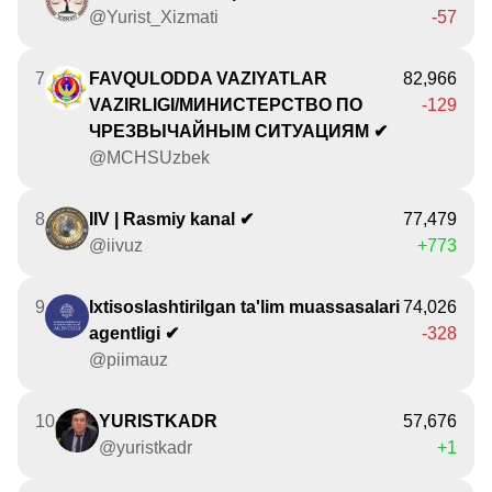
@Yurist_Xizmati
-57
7
FAVQULODDA VAZIYATLAR
82,966
VAZIRLIGI/МИНИСТЕРСТВО ПО
-129
ЧРЕЗВЫЧАЙНЫМ СИТУАЦИЯМ ✔
@MCHSUzbek
8
IIV | Rasmiy kanal ✔
77,479
@iivuz
+773
9
Ixtisoslashtirilgan ta'lim muassasalari
74,026
agentligi ✔
-328
@piimauz
10
YURISTKADR
57,676
@yuristkadr
+1