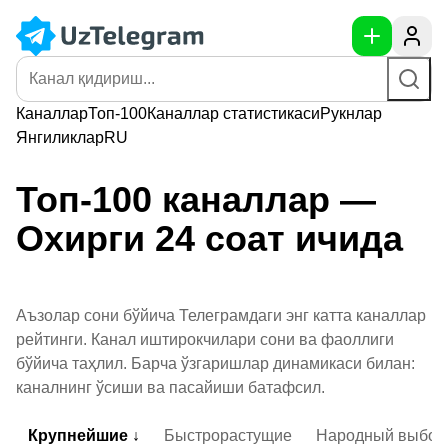
Каналлар
Топ-100
Каналлар
статистикаси
Рукнлар
Янгиликлар
RU
Топ-100 каналлар —
Охирги 24 соат ичида
Аъзолар сони бўйича Телеграмдаги энг катта каналлар
рейтинги. Канал иштирокчилари сони ва фаоллиги
бўйича таҳлил. Барча ўзгаришлар динамикаси билан:
каналнинг ўсиши ва пасайиши батафсил.
Крупнейшие ↓
Быстрорастущие
Народный выбор