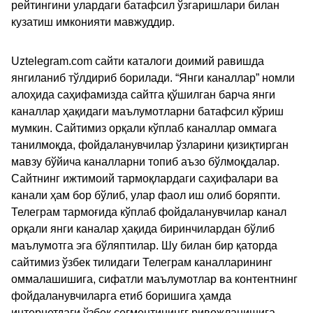
рейтингини улардаги батафсил ўзгаришлари билан
кузатиш имконияти мавжуддир.
Uztelegram.com сайти каталоги доимий равишда
янгиланиб тўлдириб борилади. “Янги каналлар” номли
алоҳида саҳифамизда сайтга қўшилган барча янги
каналлар ҳақидаги маълумотларни батафсил кўриш
мумкин. Сайтимиз орқали кўплаб каналлар оммага
танилмоқда, фойдаланувчилар ўзларини қизиқтирган
мавзу бўйича каналларни топиб аъзо бўлмоқдалар.
Сайтнинг ижтимоий тармоқлардаги саҳифалари ва
канали ҳам бор бўлиб, улар фаол иш олиб боряпти.
Телеграм тармоғида кўплаб фойдаланувчилар канал
орқали янги каналар ҳақида биринчилардан бўлиб
маълумотга эга бўляптилар. Шу билан бир қаторда
сайтимиз ўзбек тилидаги Телеграм каналларининг
оммалашишига, сифатли маълумотлар ва контентнинг
фойдаланувчиларга етиб боришига ҳамда
интернетдаги ўзбек сегментинингг ривожланишига