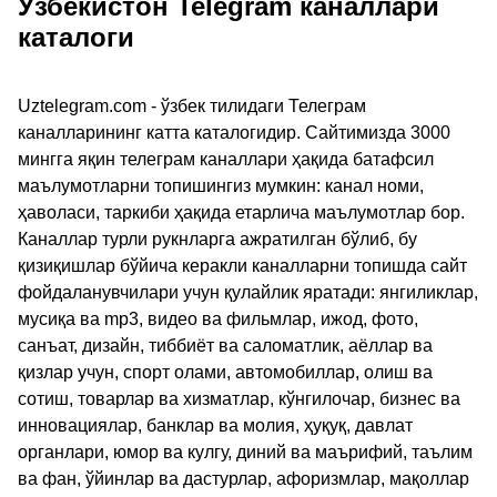
Ўзбекистон Telegram каналлари
каталоги
Uztelegram.com - ўзбек тилидаги Телеграм
каналларининг катта каталогидир. Сайтимизда 3000
мингга яқин телеграм каналлари ҳақида батафсил
маълумотларни топишингиз мумкин: канал номи,
ҳаволаси, таркиби ҳақида етарлича маълумотлар бор.
Каналлар турли рукнларга ажратилган бўлиб, бу
қизиқишлар бўйича керакли каналларни топишда сайт
фойдаланувчилари учун қулайлик яратади: янгиликлар,
мусиқа ва mp3, видео ва фильмлар, ижод, фото,
санъат, дизайн, тиббиёт ва саломатлик, аёллар ва
қизлар учун, спорт олами, автомобиллар, олиш ва
сотиш, товарлар ва хизматлар, кўнгилочар, бизнес ва
инновациялар, банклар ва молия, ҳуқуқ, давлат
органлари, юмор ва кулгу, диний ва маърифий, таълим
ва фан, ўйинлар ва дастурлар, афоризмлар, мақоллар