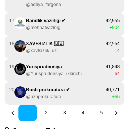
@adliya_fargona
17
Bandlik vazirligi ✔
42,955
@mehnatvazirligi
+904
18
ХAVFSIZLIK 🇺🇿
42,554
@xavfsizlik_uz
-14
19
Yurisprudensiya
41,843
@Yurisprudensiya_ikkinchi
-64
20
Bosh prokuratura ✔
40,771
@uzbprokuratura
+66
1
2
3
4
5