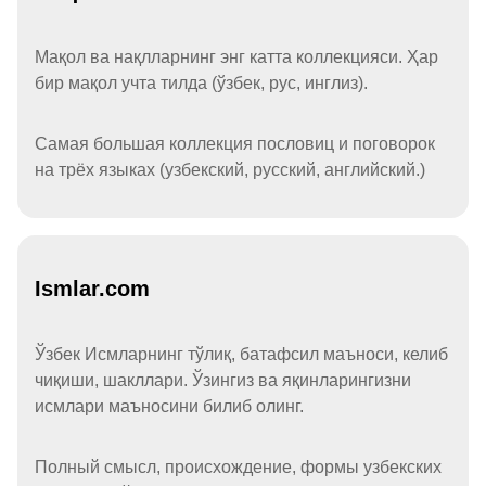
Мақол ва нақлларнинг энг катта коллекцияси. Ҳар
бир мақол учта тилда (ўзбек, рус, инглиз).
Самая большая коллекция пословиц и поговорок
на трёх языках (узбекский, русский, английский.)
Ismlar.com
Ўзбек Исмларнинг тўлиқ, батафсил маъноси, келиб
чиқиши, шакллари. Ўзингиз ва яқинларингизни
исмлари маъносини билиб олинг.
Полный смысл, происхождение, формы узбекских