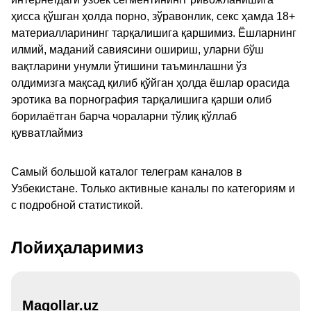
ҳисса қўшган ҳолда порно, зўравонлик, секс ҳамда 18+
материалларининг тарқалишига қаршимиз. Ёшларнинг
илмий, маданий савиясини ошириш, уларни бўш
вақтларини унумли ўтишини таъминлашни ўз
олдимизга мақсад қилиб қўйган ҳолда ёшлар орасида
эротика ва порнография тарқалишига қарши олиб
борилаётган барча чораларни тўлиқ қўллаб
қувватлаймиз
Самый большой каталог телеграм каналов в
Узбекистане. Только активные каналы по категориям и
с подробной статистикой.
Лойиҳаларимиз
Maqollar.uz