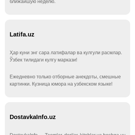
ближайшую неделю.
Latifa.uz
Ҳар куни энг сара латифалар ва кулгули расмлар.
Ўзбек тилидаги кулгу маркази!
Ежедневно только отборные анекдоты, смешные
картинки. Кузница юмора на узбекском языке!
DostavkaInfo.uz