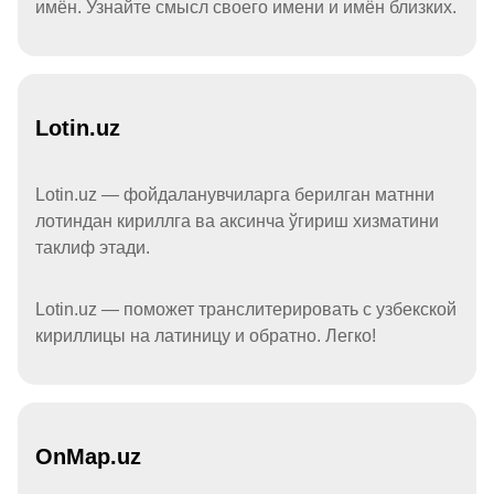
имён. Узнайте смысл своего имени и имён близких.
Lotin.uz
Lotin.uz — фойдаланувчиларга берилган матнни
лотиндан кириллга ва аксинча ўгириш хизматини
таклиф этади.
Lotin.uz — поможет транслитерировать с узбекской
кириллицы на латиницу и обратно. Легко!
OnMap.uz