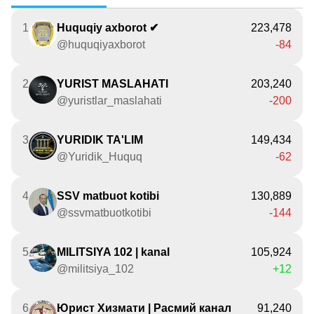
1
Huquqiy axborot ✔
223,478
@huquqiyaxborot
-84
2
YURIST MASLAHATI
203,240
@yuristlar_maslahati
-200
3
YURIDIK TA'LIM
149,434
@Yuridik_Huquq
-62
4
SSV matbuot kotibi
130,889
@ssvmatbuotkotibi
-144
5
MILITSIYA 102 | kanal
105,924
@militsiya_102
+12
6
Юрист Хизмати | Расмий канал
91,240