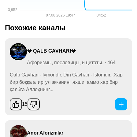
Похожие каналы
💎 QALB GAVHARI💎
Афоризмы, пословицы, и цитаты. · 464
Qalb Gavhari - Iymondir. Din Gavhari - Islomdir...Хар
бир боққа атиргул экканинг яхши, аммо хар бир
қалбга Аллоҳнинг...
15
Anor Aforizmlar