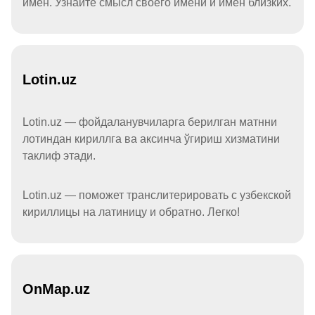
имён. Узнайте смысл своего имени и имён близких.
Lotin.uz
Lotin.uz — фойдаланувчиларга берилган матнни
лотиндан кириллга ва аксинча ўгириш хизматини
таклиф этади.
Lotin.uz — поможет транслитерировать с узбекской
кириллицы на латиницу и обратно. Легко!
OnMap.uz