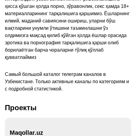
ҳисса қўшган ҳолда порно, зўравонлик, секс ҳамда 18+
материалларининг тарқалишига қаршимиз. Ёшларнинг
илмий, маданий савиясини ошириш, уларни бўш
вақтларини унумли ўтишини таъминлашни ўз
олдимизга мақсад қилиб қўйган ҳолда ёшлар орасида
эротика ва порнография тарқалишига қарши олиб
борилаётган барча чораларни тўлиқ қўллаб
қувватлаймиз
Самый большой каталог телеграм каналов в
Узбекистане. Только активные каналы по категориям и
с подробной статистикой.
Проекты
Maqollar.uz