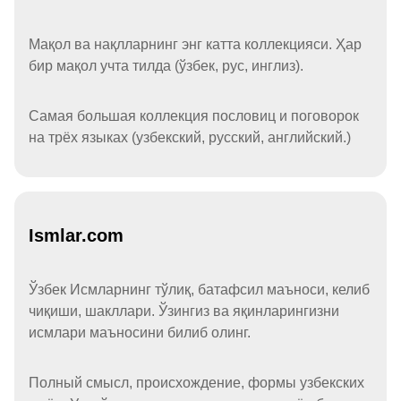
Мақол ва нақлларнинг энг катта коллекцияси. Ҳар
бир мақол учта тилда (ўзбек, рус, инглиз).
Самая большая коллекция пословиц и поговорок
на трёх языках (узбекский, русский, английский.)
Ismlar.com
Ўзбек Исмларнинг тўлиқ, батафсил маъноси, келиб
чиқиши, шакллари. Ўзингиз ва яқинларингизни
исмлари маъносини билиб олинг.
Полный смысл, происхождение, формы узбекских