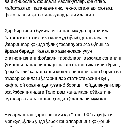
ва иқтибослар, фойдали маслаҳатлар, фактлар,
лайфхаклар, пазандачилик, технологиялар, санъат,
фото ва яна қатор мавзуларда жамланган.
Ҳар бир канал бўйича исталган муддат оралиғида
батафсил статистика мавжуд бўлиб, у каналдаги
ўзгаришлар ҳақида тўлиқ тасаввурга эга бўлишга
ёрдам беради. Каналлар админлари учун
статистиканинг фойдали тарафлари: аъзолар сонининг
ўсишини; каналнинг ҳар соатли статистикасини кўриш;
“рақобатчи” каналларни мониторингини олиб бориш ва
аъзоар сонидаги ўзгаришлар статистикасини кун,
хафта, ой оралиғида кузатиб бориш. Фойдаланувчилар
эса ўзбек тилидаги Телеграм каналлари рўйхатини
рукнларга ажратилган ҳолда кўришлари мумкин.
Булардан ташқари сайтимизда “Топ-100” саҳифаси
мавжуд бўлиб унда ўзбек каналларининг ҳаққоний