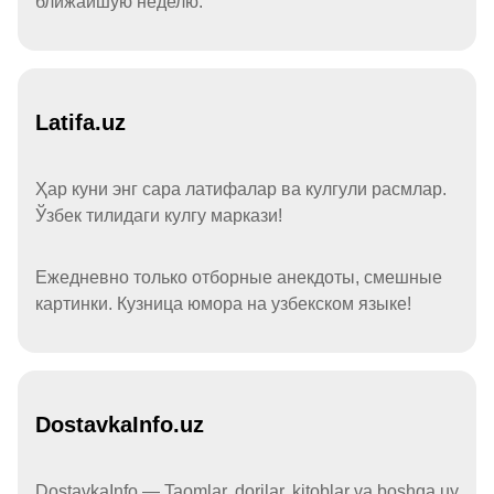
ближайшую неделю.
Latifa.uz
Ҳар куни энг сара латифалар ва кулгули расмлар.
Ўзбек тилидаги кулгу маркази!
Ежедневно только отборные анекдоты, смешные
картинки. Кузница юмора на узбекском языке!
DostavkaInfo.uz
DostavkaInfo — Taomlar, dorilar, kitoblar va boshqa uy