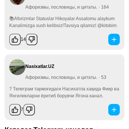
Афоризмы, пословицы, и цитаты. · 164
📚Aforizmlar Statuslar Hikoyalar Assalomu alaykum
Kanalimizga xush kelibsiz!Tavsiya qilamiz! @kitobim
14
Nasixatlar.UZ
Афоризмы, пословицы, и цитаты. · 53
? Телеграм тармоғидаги Насихатла хақида Фикр ва
Янгиликларни ёритиб борувчи Ягона канал.
7