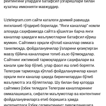
рейтингини улардаги батафсил ўзгаришлари билан
кузатиш имконияти мавжуддир.
Uztelegram.com сайти каталоги доимий равишда
янгиланиб тўлдириб борилади. “Янги каналлар” номли
алоҳида саҳифамизда сайтга қўшилган барча янги
каналлар ҳақидаги маълумотларни батафсил кўриш
мумкин. Сайтимиз орқали кўплаб каналлар оммага
танилмоқда, фойдаланувчилар ўзларини қизиқтирган
мавзу бўйича каналларни топиб аъзо бўлмоқдалар.
Сайтнинг ижтимоий тармоқлардаги саҳифалари ва
канали ҳам бор бўлиб, улар фаол иш олиб боряпти.
Телеграм тармоғида кўплаб фойдаланувчилар канал
орқали янги каналар ҳақида биринчилардан бўлиб
маълумотга эга бўляптилар. Шу билан бир қаторда
сайтимиз ўзбек тилидаги Телеграм каналларининг
оммалашишига, сифатли маълумотлар ва контентнинг
фойдаланувчиларга етиб боришига ҳамда
интернетдаги ўзбек сегментинингг ривожланишига