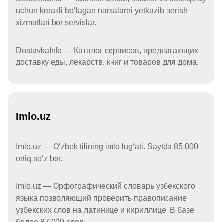
uchun kerakli boʻlagan narsalarni yetkazib berish
xizmatlari bor servislar.
DostavkaInfo — Каталог сервисов, предлагающих
доставку еды, лекарств, книг и товаров для дома.
Imlo.uz
Imlo.uz — Oʻzbek tilining imlo lugʻati. Saytda 85 000
ortiq soʻz bor.
Imlo.uz — Орфографический словарь узбекского
языка позволяющий проверить правописание
узбекских слов на латинице и кириллице. В базе
более 87 000 слов.