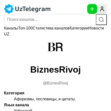
Каналы
Топ-100
Статистика
каналов
Категории
Новости
UZ
BiznesRivoj
@BiznesRivoj
Категория
Афоризмы, пословицы, и цитаты.
Язык канала
Узбекский