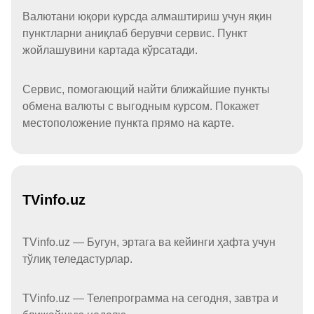
Валютани юқори курсда алмаштириш учун яқин
пунктларни аниқлаб берувчи сервис. Пункт
жойлашувини картада кўрсатади.
Сервис, помогающий найти ближайшие пункты
обмена валюты с выгодным курсом. Покажет
местоположение пункта прямо на карте.
TVinfo.uz
TVinfo.uz — Бугун, эртага ва кейинги ҳафта учун
тўлиқ теледастурлар.
TVinfo.uz — Телепрограмма на сегодня, завтра и