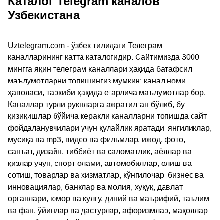
Каталог Telegram каналов
Узбекистана
Uztelegram.com - ўзбек тилидаги Телеграм
каналларининг катта каталогидир. Сайтимизда 3000
мингга яқин телеграм каналлари ҳақида батафсил
маълумотларни топишингиз мумкин: канал номи,
ҳаволаси, таркиби ҳақида етарлича маълумотлар бор.
Каналлар турли рукнларга ажратилган бўлиб, бу
қизиқишлар бўйича керакли каналларни топишда сайт
фойдаланувчилари учун қулайлик яратади: янгиликлар,
мусиқа ва mp3, видео ва фильмлар, ижод, фото,
санъат, дизайн, тиббиёт ва саломатлик, аёллар ва
қизлар учун, спорт олами, автомобиллар, олиш ва
сотиш, товарлар ва хизматлар, кўнгилочар, бизнес ва
инновациялар, банклар ва молия, ҳуқуқ, давлат
органлари, юмор ва кулгу, диний ва маърифий, таълим
ва фан, ўйинлар ва дастурлар, афоризмлар, мақоллар