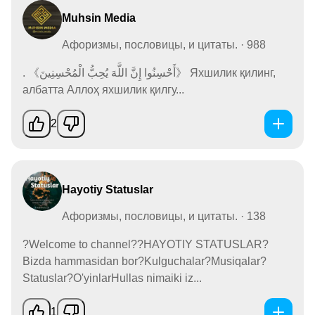
Muhsin Media
Афоризмы, пословицы, и цитаты. · 988
. 《أَحْسِنُوا إِنَّ اللَّهَ يُحِبُّ الْمُحْسِنِينَ》 Яхшилик қилинг,
албатта Аллоҳ яхшилик қилгу...
2
Hayotiy Statuslar
Афоризмы, пословицы, и цитаты. · 138
?Welcome to channel??HAYOTIY STATUSLAR?
Bizda hammasidan bor?Kulguchalar?Musiqalar?
Statuslar?O'yinlarHullas nimaiki iz...
1