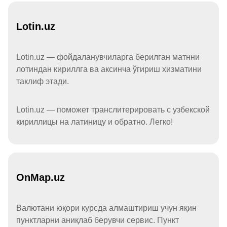
Lotin.uz
Lotin.uz — фойдаланувчиларга берилган матнни
лотиндан кириллга ва аксинча ўгириш хизматини
таклиф этади.
Lotin.uz — поможет транслитерировать с узбекской
кириллицы на латиницу и обратно. Легко!
OnMap.uz
Валютани юқори курсда алмаштириш учун яқин
пунктларни аниқлаб берувчи сервис. Пункт