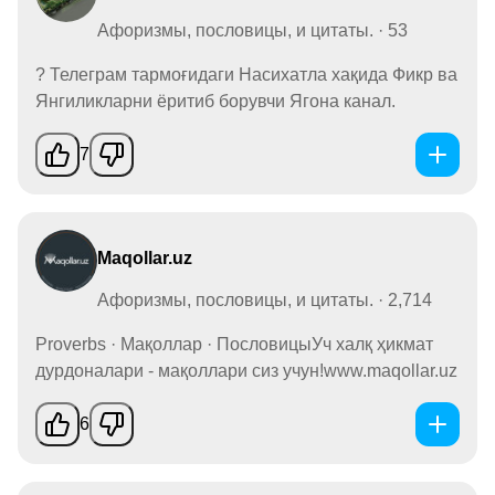
Афоризмы, пословицы, и цитаты. · 53
? Телеграм тармоғидаги Насихатла хақида Фикр ва
Янгиликларни ёритиб борувчи Ягона канал.
7
Maqollar.uz
Афоризмы, пословицы, и цитаты. · 2,714
Proverbs · Мақоллар · ПословицыУч халқ ҳикмат
дурдоналари - мақоллари сиз учун!www.maqollar.uz
6