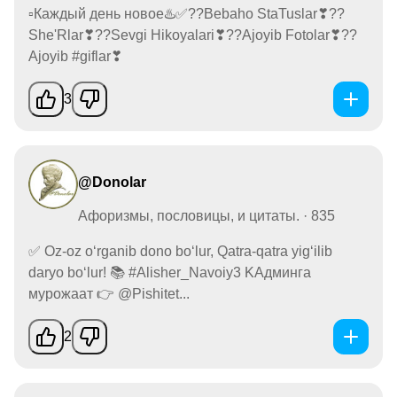
▫️Каждый день новое♨️✅??Bebaho StaTuslar❣??
She'Rlar❣??Sevgi Hikoyalari❣??Ajoyib Fotolar❣??
Ajoyib #giflar❣
3
@Donolar
Афоризмы, пословицы, и цитаты. · 835
✅ Oz-oz o‘rganib dono bo‘lur, Qatra-qatra yig‘ilib
daryo bo‘lur! 📚 #Alisher_Navoiy3 KАдминга
мурожаат 👉 @Pishitet...
2