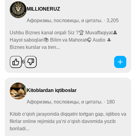
MILLIONERUZ
Афоризмы, пословицы, и цитаты. · 3,205
Ushbu Biznes kanal orqali Siz ?🏆 Muvaffaqiyat👤
Hayot saboqlari📚 Bilim va Mahorat🎧 Audio 🎩
Biznes kurslar va tren...
6
Kitoblardan iqtiboslar
Афоризмы, пословицы, и цитаты. · 180
Kitob o‘qish jarayonida diqqatni tortgan gap, iqtibos va
fikrlar online rejimida ya‘ni o‘qish davomida yozib
boriladi...