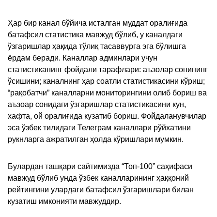
Ҳар бир канал бўйича исталган муддат оралиғида
батафсил статистика мавжуд бўлиб, у каналдаги
ўзгаришлар ҳақида тўлиқ тасаввурга эга бўлишга
ёрдам беради. Каналлар админлари учун
статистиканинг фойдали тарафлари: аъзолар сонининг
ўсишини; каналнинг ҳар соатли статистикасини кўриш;
“рақобатчи” каналларни мониторингини олиб бориш ва
аъзоар сонидаги ўзгаришлар статистикасини кун,
хафта, ой оралиғида кузатиб бориш. Фойдаланувчилар
эса ўзбек тилидаги Телеграм каналлари рўйхатини
рукнларга ажратилган ҳолда кўришлари мумкин.
Булардан ташқари сайтимизда “Топ-100” саҳифаси
мавжуд бўлиб унда ўзбек каналларининг ҳаққоний
рейтингини улардаги батафсил ўзгаришлари билан
кузатиш имконияти мавжуддир.