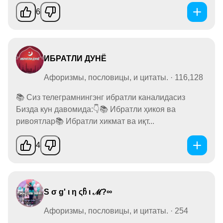
6
ИБРАТЛИ ДУНЁ
Афоризмы, пословицы, и цитаты. · 116,128
📚 Сиз телеграмнингэнг ибратли каналидасиз
Бизда кун давомида:👇📚 Ибратли ҳикоя ва
ривоятлар📚 Ибратли хикмат ва иқт...
4
S σ g' ι η ςჩ ι ℳ?∞
Афоризмы, пословицы, и цитаты. · 254