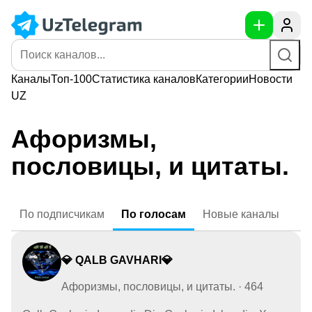
Каналы
Топ-100
Статистика
каналов
Категории
Новости
UZ
Афоризмы,
пословицы, и цитаты.
По
подписчикам
По
голосам
Новые
каналы
💎 QALB GAVHARI💎
Афоризмы, пословицы, и цитаты. · 464