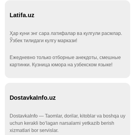
Latifa.uz
Ҳар куни энг сара латифалар ва кулгули расмлар.
Ўзбек тилидаги кулгу маркази!
Ежедневно только отборные анекдоты, смешные
картинки. Кузница юмора на узбекском языке!
DostavkaInfo.uz
DostavkaInfo — Taomlar, dorilar, kitoblar va boshqa uy
uchun kerakli boʻlagan narsalarni yetkazib berish
xizmatlari bor servislar.