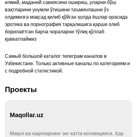
илмий, маданий савиясини ошириш, уларни бўш
вақтларини унумли ўтишини таъминлашни ўз
олдимизга мақсад қилиб қўйган ҳолда ёшлар орасида
эротика ва порнография тарқалишига қарши олиб
борилаётган барча чораларни тўлиқ қўллаб
қувватлаймиз
Самый большой каталог телеграм каналов в
Узбекистане. Только активные каналы по категориям и
с подробной статистикой.
Проекты
Maqollar.uz
Мақол ва нақлларнинг энг катта коллекцияси. Ҳар