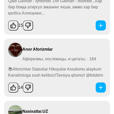
Qalb Gavhari - Iymondir. Din Gavhari - Islomdir...Хар
бир боққа атиргул экканинг яхши, аммо хар бир
қалбга Аллоҳнинг...
15
Anor Aforizmlar
Афоризмы, пословицы, и цитаты. · 164
📚Aforizmlar Statuslar Hikoyalar Assalomu alaykum
Kanalimizga xush kelibsiz!Tavsiya qilamiz! @kitobim
14
Nasixatlar.UZ