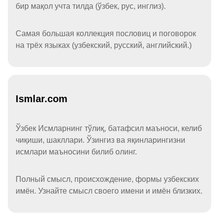
бир мақол учта тилда (ўзбек, рус, инглиз).
Самая большая коллекция пословиц и поговорок
на трёх языках (узбекский, русский, английский.)
Ismlar.com
Ўзбек Исмларнинг тўлиқ, батафсил маъноси, келиб
чиқиши, шакллари. Ўзингиз ва яқинларингизни
исмлари маъносини билиб олинг.
Полный смысл, происхождение, формы узбекских
имён. Узнайте смысл своего имени и имён близких.