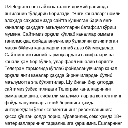
Uztelegram.com сайти каталоги доимий равишда
янгиланиб тўлдириб борилади. “Янги каналлар” номли
алоҳида саҳифамизда сайтга қўшилган барча янги
каналлар ҳақидаги маълумотларни батафсил кўриш
мумкин. Сайтимиз орқали кўплаб каналлар оммага
танилмоқда, фойдаланувчилар ўзларини қизиқтирган
мавзу бўйича каналларни топиб аъзо бўлмоқдалар.
Сайтнинг ижтимоий тармоқлардаги саҳифалари ва
канали ҳам бор бўлиб, улар фаол иш олиб боряпти.
Телеграм тармоғида кўплаб фойдаланувчилар канал
орқали янги каналар ҳақида биринчилардан бўлиб
маълумотга эга бўляптилар. Шу билан бир қаторда
сайтимиз ўзбек тилидаги Телеграм каналларининг
оммалашишига, сифатли маълумотлар ва контентнинг
фойдаланувчиларга етиб боришига ҳамда
интернетдаги ўзбек сегментинингг ривожланишига
ҳисса қўшган ҳолда порно, зўравонлик, секс ҳамда 18+
материалларининг тарқалишига қаршимиз. Ёшларнинг