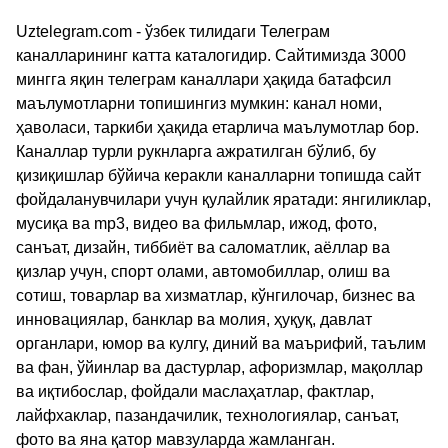
Uztelegram.com - ўзбек тилидаги Телеграм
каналларининг катта каталогидир. Сайтимизда 3000
мингга яқин телеграм каналлари ҳақида батафсил
маълумотларни топишингиз мумкин: канал номи,
ҳаволаси, таркиби ҳақида етарлича маълумотлар бор.
Каналлар турли рукнларга ажратилган бўлиб, бу
қизиқишлар бўйича керакли каналларни топишда сайт
фойдаланувчилари учун қулайлик яратади: янгиликлар,
мусиқа ва mp3, видео ва фильмлар, ижод, фото,
санъат, дизайн, тиббиёт ва саломатлик, аёллар ва
қизлар учун, спорт олами, автомобиллар, олиш ва
сотиш, товарлар ва хизматлар, кўнгилочар, бизнес ва
инновациялар, банклар ва молия, ҳуқуқ, давлат
органлари, юмор ва кулгу, диний ва маърифий, таълим
ва фан, ўйинлар ва дастурлар, афоризмлар, мақоллар
ва иқтибослар, фойдали маслаҳатлар, фактлар,
лайфхаклар, пазандачилик, технологиялар, санъат,
фото ва яна қатор мавзуларда жамланган.