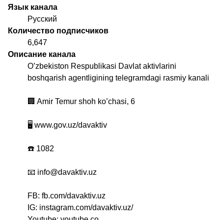
Язык канала
Русский
Количество подписчиков
6,647
Описание канала
O’zbekiston Respublikasi Davlat aktivlarini
boshqarish agentligining telegramdagi rasmiy kanali
🏢 Amir Temur shoh ko’chasi, 6
🖥 www.gov.uz/davaktiv
☎️ 1082
📧 info@davaktiv.uz
FB: fb.com/davaktiv.uz
IG: instagram.com/davaktiv.uz/
Youtube: youtube.co