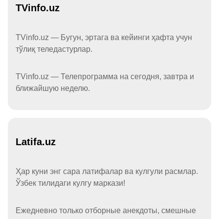
TVinfo.uz
TVinfo.uz — Бугун, эртага ва кейинги ҳафта учун
тўлиқ теледастурлар.
TVinfo.uz — Телепрограмма на сегодня, завтра и
ближайшую неделю.
Latifa.uz
Ҳар куни энг сара латифалар ва кулгули расмлар.
Ўзбек тилидаги кулгу маркази!
Ежедневно только отборные анекдоты, смешные