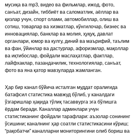
мусиқа ва mp3, видео ва фильмлар, ижод, фото,
санъат, дизайн, тиббиёт ва саломатлик, аёллар ва
қизлар учун, спорт олами, автомобиллар, олиш ва
сотиш, товарлар ва хизматлар, кўнгилочар, бизнес ва
инновациялар, банклар ва молия, ҳуқуқ, давлат
органлари, юмор ва кулгу, диний ва маърифий, таълим
ва фан, ўйинлар ва дастурлар, афоризмлар, мақоллар
ва иқтибослар, фойдали маслаҳатлар, фактлар,
лайфхаклар, пазандачилик, технологиялар, санъат,
фото ва яна қатор мавзуларда жамланган.
Ҳар бир канал бўйича исталган муддат оралиғида
батафсил статистика мавжуд бўлиб, у каналдаги
ўзгаришлар ҳақида тўлиқ тасаввурга эга бўлишга
ёрдам беради. Каналлар админлари учун
статистиканинг фойдали тарафлари: аъзолар сонининг
ўсишини; каналнинг ҳар соатли статистикасини кўриш;
“рақобатчи” каналларни мониторингини олиб бориш ва