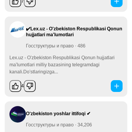
7
✔️Lex.uz - O'zbekiston Respublikasi Qonun
hujjatlari ma'lumotlari
Госструктуры и право · 486
Lex.uz - O'zbekiston Respublikasi Qonun hujjatlari
ma'lumotlari milliy bazasining telegramdagi
kanali.Do'stlaringizga...
4
O‘zbekiston yoshlar ittifoqi ✔
Госструктуры и право · 34,206