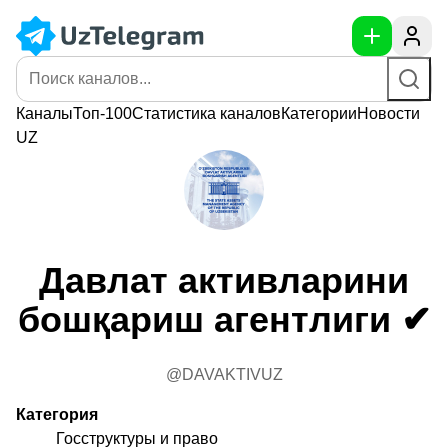
Каналы
Топ-100
Статистика
каналов
Категории
Новости
UZ
Давлат активларини
бошқариш агентлиги ✔
@DAVAKTIVUZ
Категория
Госструктуры и право