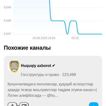
Похожие каналы
Huquqiy axborot ✔
Госструктуры и право · 223,499
Қонунчиликдаги янгиликлар, ҳуқуқий ислоҳотлар
ҳақида тезкор маълумотлар тақдим этувчи канал.▪️|
Лотин алифбосида — @hu...