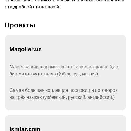
с подробной статистикой.
Проекты
Maqollar.uz
Мақол ва нақлларнинг энг катта коллекцияси. Ҳар
бир мақол учта тилда (ўзбек, рус, инглиз).
Самая большая коллекция пословиц и поговорок
на трёх языках (узбекский, русский, английский.)
Ismlar.com