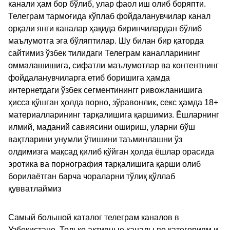
канали ҳам бор бўлиб, улар фаол иш олиб боряпти.
Телеграм тармоғида кўплаб фойдаланувчилар канал
орқали янги каналар ҳақида биринчилардан бўлиб
маълумотга эга бўляптилар. Шу билан бир қаторда
сайтимиз ўзбек тилидаги Телеграм каналларининг
оммалашишига, сифатли маълумотлар ва контентнинг
фойдаланувчиларга етиб боришига ҳамда
интернетдаги ўзбек сегментинингг ривожланишига
ҳисса қўшган ҳолда порно, зўравонлик, секс ҳамда 18+
материалларининг тарқалишига қаршимиз. Ёшларнинг
илмий, маданий савиясини ошириш, уларни бўш
вақтларини унумли ўтишини таъминлашни ўз
олдимизга мақсад қилиб қўйган ҳолда ёшлар орасида
эротика ва порнография тарқалишига қарши олиб
борилаётган барча чораларни тўлиқ қўллаб
қувватлаймиз
Самый большой каталог телеграм каналов в
Узбекистане. Только активные каналы по категориям и