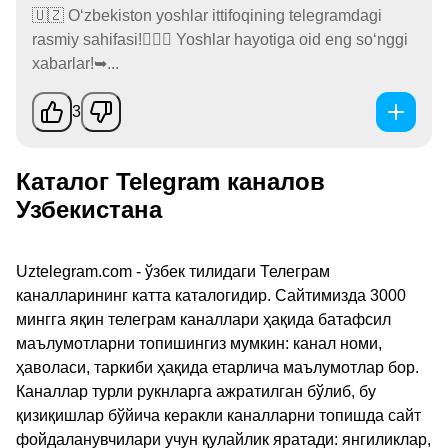
🇺🇿 O‘zbekiston yoshlar ittifoqining telegramdagi
rasmiy sahifasi!🙋🏻‍♂️ Yoshlar hayotiga oid eng so‘nggi
xabarlar!➥...
3
Каталог Telegram каналов
Узбекистана
Uztelegram.com - ўзбек тилидаги Телеграм
каналларининг катта каталогидир. Сайтимизда 3000
мингга яқин телеграм каналлари ҳақида батафсил
маълумотларни топишингиз мумкин: канал номи,
ҳаволаси, таркиби ҳақида етарлича маълумотлар бор.
Каналлар турли рукнларга ажратилган бўлиб, бу
қизиқишлар бўйича керакли каналларни топишда сайт
фойдаланувчилари учун қулайлик яратади: янгиликлар,