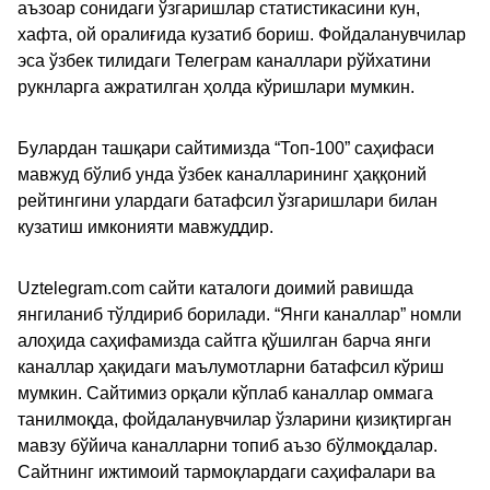
аъзоар сонидаги ўзгаришлар статистикасини кун,
хафта, ой оралиғида кузатиб бориш. Фойдаланувчилар
эса ўзбек тилидаги Телеграм каналлари рўйхатини
рукнларга ажратилган ҳолда кўришлари мумкин.
Булардан ташқари сайтимизда “Топ-100” саҳифаси
мавжуд бўлиб унда ўзбек каналларининг ҳаққоний
рейтингини улардаги батафсил ўзгаришлари билан
кузатиш имконияти мавжуддир.
Uztelegram.com сайти каталоги доимий равишда
янгиланиб тўлдириб борилади. “Янги каналлар” номли
алоҳида саҳифамизда сайтга қўшилган барча янги
каналлар ҳақидаги маълумотларни батафсил кўриш
мумкин. Сайтимиз орқали кўплаб каналлар оммага
танилмоқда, фойдаланувчилар ўзларини қизиқтирган
мавзу бўйича каналларни топиб аъзо бўлмоқдалар.
Сайтнинг ижтимоий тармоқлардаги саҳифалари ва