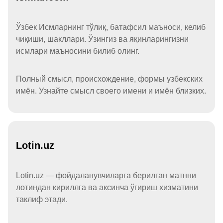
Ўзбек Исмларнинг тўлиқ, батафсил маъноси, келиб
чиқиши, шакллари. Ўзингиз ва яқинларингизни
исмлари маъносини билиб олинг.
Полный смысл, происхождение, формы узбекских
имён. Узнайте смысл своего имени и имён близких.
Lotin.uz
Lotin.uz — фойдаланувчиларга берилган матнни
лотиндан кириллга ва аксинча ўгириш хизматини
таклиф этади.