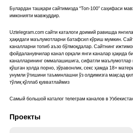
Булардан ташқари сайтимизда “Топ-100” саҳифаси мав
имконияти мавжуддир.
Uztelegram.com сайти каталоги доимий равишда янгила
ҳақидаги маълумотларни батафсил кўриш мумкин. Сайт
каналларни топиб аъзо бўлмоқдалар. Сайтнинг ижтимо
фойдаланувчилар канал орқали янги каналар ҳақида би
каналларининг оммалашишига, сифатли маълумотлар в
қўшган ҳолда порно, зўравонлик, секс ҳамда 18+ мат
унумли ўтишини таъминлашни ўз олдимизга мақсад қил
тўлиқ қўллаб қувватлаймиз
Самый большой каталог телеграм каналов в Узбекистан
Проекты