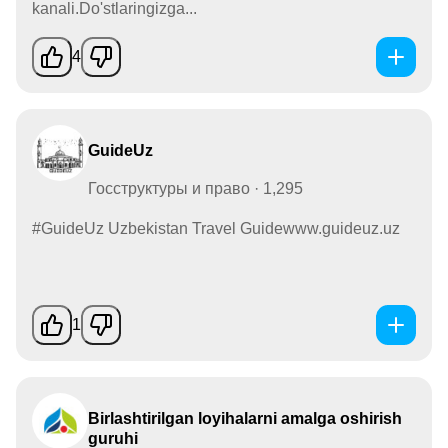
kanali.Do'stlaringizga...
4
GuideUz
Госструктуры и право · 1,295
#GuideUz Uzbekistan Travel Guidewww.guideuz.uz
1
Birlashtirilgan loyihalarni amalga oshirish
guruhi