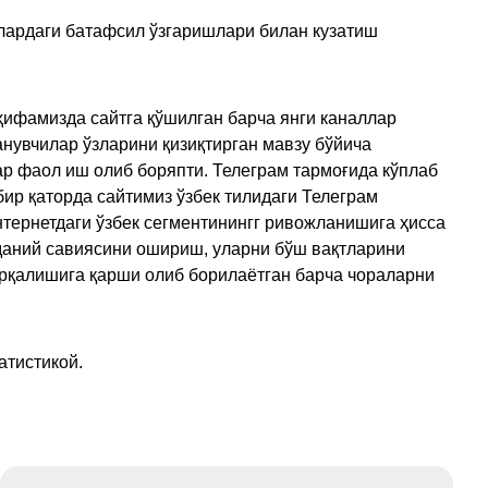
улардаги батафсил ўзгаришлари билан кузатиш
ҳифамизда сайтга қўшилган барча янги каналлар
нувчилар ўзларини қизиқтирган мавзу бўйича
ар фаол иш олиб боряпти. Телеграм тармоғида кўплаб
ир қаторда сайтимиз ўзбек тилидаги Телеграм
тернетдаги ўзбек сегментинингг ривожланишига ҳисса
аданий савиясини ошириш, уларни бўш вақтларини
арқалишига қарши олиб борилаётган барча чораларни
атистикой.