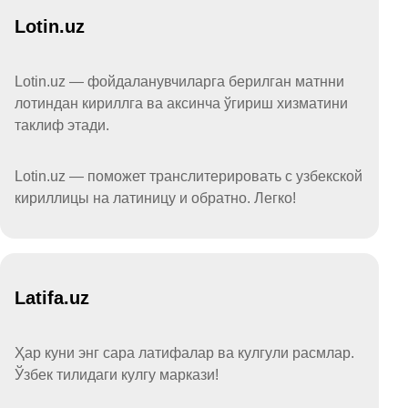
Lotin.uz
Lotin.uz — фойдаланувчиларга берилган матнни
лотиндан кириллга ва аксинча ўгириш хизматини
таклиф этади.
Lotin.uz — поможет транслитерировать с узбекской
кириллицы на латиницу и обратно. Легко!
Latifa.uz
Ҳар куни энг сара латифалар ва кулгули расмлар.
Ўзбек тилидаги кулгу маркази!