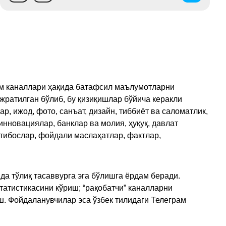
рам каналлари ҳақида батафсил маълумотларни
ажратилган бўлиб, бу қизиқишлар бўйича керакли
, ижод, фото, санъат, дизайн, тиббиёт ва саломатлик,
инновациялар, банклар ва молия, ҳуқуқ, давлат
қтибослар, фойдали маслаҳатлар, фактлар,
да тўлиқ тасаввурга эга бўлишга ёрдам беради.
татистикасини кўриш; “рақобатчи” каналларни
ш. Фойдаланувчилар эса ўзбек тилидаги Телеграм