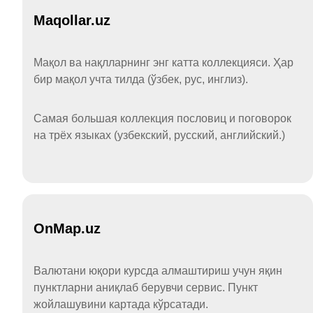
Maqollar.uz
Мақол ва нақлларнинг энг катта коллекцияси. Ҳар
бир мақол учта тилда (ўзбек, рус, инглиз).
Самая большая коллекция пословиц и поговорок
на трёх языках (узбекский, русский, английский.)
OnMap.uz
Валютани юқори курсда алмаштириш учун яқин
пунктларни аниқлаб берувчи сервис. Пункт
жойлашувини картада кўрсатади.