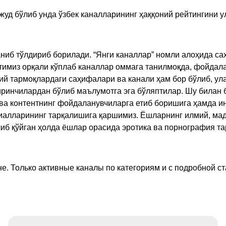
жуд бўлиб унда ўзбек каналларининг ҳаққоний рейтингини 
ниб тўлдириб борилади. “Янги каналлар” номли алоҳида са
имиз орқали кўплаб каналлар оммага танилмоқда, фойдала
ий тармоқлардаги саҳифалари ва канали ҳам бор бўлиб, ул
ринчилардан бўлиб маълумотга эга бўляптилар. Шу билан б
а контентнинг фойдаланувчиларга етиб боришига ҳамда ин
ериалларининг тарқалишига қаршимиз. Ёшларнинг илмий, м
иб қўйган ҳолда ёшлар орасида эротика ва порнография т
е. Только активные каналы по категориям и с подробной ст