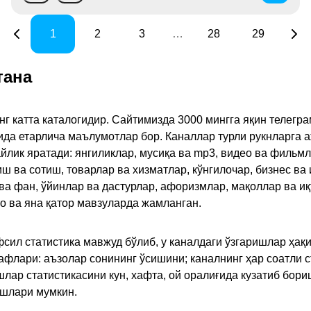
1
2
3
…
28
29
тана
инг катта каталогидир. Сайтимизда 3000 мингга яқин телег
қида етарлича маълумотлар бор. Каналлар турли рукнларга 
ик яратади: янгиликлар, мусиқа ва mp3, видео ва фильмлар
иш ва сотиш, товарлар ва хизматлар, кўнгилочар, бизнес ва 
 ва фан, ўйинлар ва дастурлар, афоризмлар, мақоллар ва и
то ва яна қатор мавзуларда жамланган.
сил статистика мавжуд бўлиб, у каналдаги ўзгаришлар ҳақи
флари: аъзолар сонининг ўсишини; каналнинг ҳар соатли с
лар статистикасини кун, хафта, ой оралиғида кузатиб бори
ишлари мумкин.