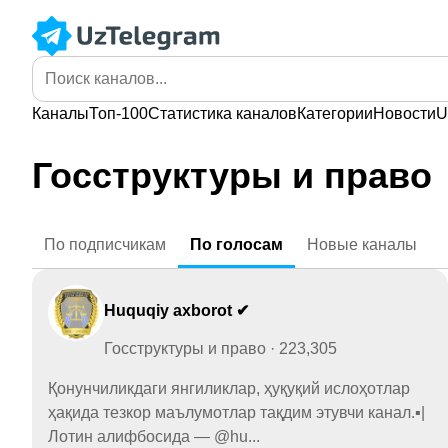
Каналы
Топ-100
Статистика
каналов
Категории
Новости
U
Госструктуры и право
По
подписчикам
По
голосам
Новые
каналы
Huquqiy axborot ✔
Госструктуры и право · 223,305
Қонунчиликдаги янгиликлар, ҳуқуқий ислоҳотлар
ҳақида тезкор маълумотлар тақдим этувчи канал.▪️|
Лотин алифбосида — @hu...