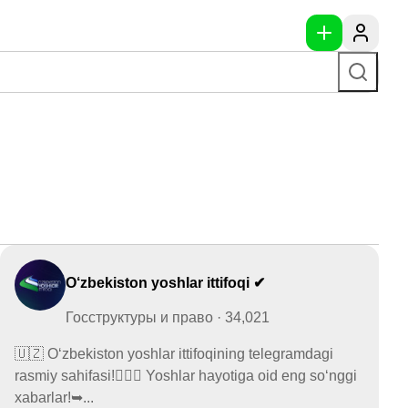
O‘zbekiston yoshlar ittifoqi ✔
Госструктуры и право · 34,021
🇺🇿 O‘zbekiston yoshlar ittifoqining telegramdagi
rasmiy sahifasi!🙋🏻‍♂️ Yoshlar hayotiga oid eng so‘nggi
xabarlar!➥...