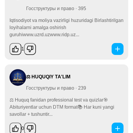
Госструктуры и право · 395
Iqtisodiyot va moliya vazirligi huzuridagi Birlashtirilgan
loyihalarni amalga oshirish
guruhiwww.uzrd.uzwww.ridp.uz...
1
⚖️ HUQUQIY TA'LIM
Госструктуры и право · 239
⚖️ Huquq fanidan professional test va quizlar🎯
Abituriyentlar uchun DTM format📚 Har kuni yangi
savollar + tushuntir...
0