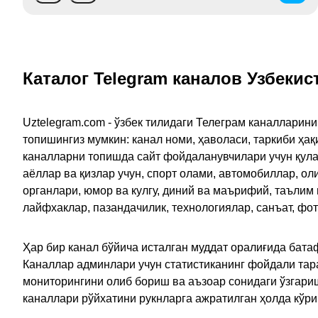
Каталог Telegram каналов Узбекис
Uztelegram.com - ўзбек тилидаги Телеграм каналларин
топишингиз мумкин: канал номи, ҳаволаси, таркиби ҳа
каналларни топишда сайт фойдаланувчилари учун қулайл
аёллар ва қизлар учун, спорт олами, автомобиллар, ол
органлари, юмор ва кулгу, диний ва маърифий, таълим
лайфхаклар, пазандачилик, технологиялар, санъат, фо
Ҳар бир канал бўйича исталган муддат оралиғида батаф
Каналлар админлари учун статистиканинг фойдали тара
мониторингини олиб бориш ва аъзоар сонидаги ўзгариш
каналлари рўйхатини рукнларга ажратилган ҳолда кўр