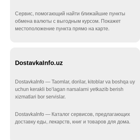
Сервис, помогающий найти ближайшие пункты
обмена валюты с выгодным курсом. Покажет
местоположение пункта прямо на карте.
DostavkaInfo.uz
DostavkaInfo — Taomlar, dorilar, kitoblar va boshqa uy
uchun kerakli boʻlagan narsalarni yetkazib berish
xizmatlari bor servislar.
DostavkaInfo — Каталог сервисов, предлагающих
доставку еды, лекарств, книг и товаров для дома.