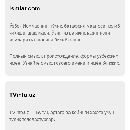
Ismlar.com
Ўзбек Исмларнинг тўлиқ, батафсил маъноси, келиб
чиқиши, шакллари. Ўзингиз ва яқинларингизни
исмлари маъносини билиб олинг.
Полный смысл, происхождение, формы узбекских
имён. Узнайте смысл своего имени и имён близких.
TVinfo.uz
TVinfo.uz — Бугун, эртага ва кейинги ҳафта учун
тўлиқ теледастурлар.