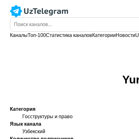
Каналы
Топ-100
Статистика
каналов
Категории
Новости
U
Yur
Категория
Госструктуры и право
Язык канала
Узбекский
Количество подписчиков