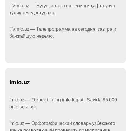
TVinfo.uz — Бугун, эртага ва кейинги ҳафта учун
тўлиқ теледастурлар.
TVinfo.uz — Телепрограмма на сегодня, завтра и
ближайшую неделю.
Imlo.uz
Imlo.uz — Oʻzbek tilining imlo lugʻati. Saytda 85 000
ortiq soʻz bor.
Imlo.uz — Орфографический словарь узбекского
языка позволяющий проверить правописание