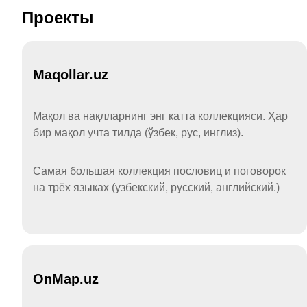
Проекты
Maqollar.uz
Мақол ва нақлларнинг энг катта коллекцияси. Ҳар
бир мақол учта тилда (ўзбек, рус, инглиз).
Самая большая коллекция пословиц и поговорок
на трёх языках (узбекский, русский, английский.)
OnMap.uz