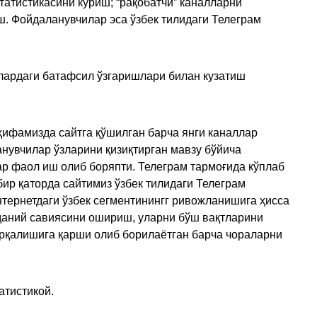
татистикасини кўриш; “рақобатчи” каналларни
ш. Фойдаланувчилар эса ўзбек тилидаги Телеграм
улардаги батафсил ўзгаришлари билан кузатиш
ҳифамизда сайтга қўшилган барча янги каналлар
нувчилар ўзларини қизиқтирган мавзу бўйича
ар фаол иш олиб боряпти. Телеграм тармоғида кўплаб
ир қаторда сайтимиз ўзбек тилидаги Телеграм
тернетдаги ўзбек сегментинингг ривожланишига ҳисса
аданий савиясини ошириш, уларни бўш вақтларини
арқалишига қарши олиб борилаётган барча чораларни
атистикой.