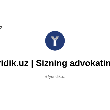
Z
idik.uz | Sizning advokati
@yuridikuz