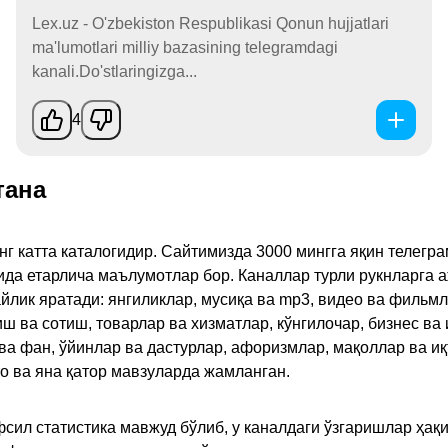
Lex.uz - O'zbekiston Respublikasi Qonun hujjatlari
ma'lumotlari milliy bazasining telegramdagi
kanali.Do'stlaringizga...
4
тана
инг катта каталогидир. Сайтимизда 3000 мингга яқин телег
қида етарлича маълумотлар бор. Каналлар турли рукнларга 
ик яратади: янгиликлар, мусиқа ва mp3, видео ва фильмлар
иш ва сотиш, товарлар ва хизматлар, кўнгилочар, бизнес ва 
 ва фан, ўйинлар ва дастурлар, афоризмлар, мақоллар ва и
то ва яна қатор мавзуларда жамланган.
сил статистика мавжуд бўлиб, у каналдаги ўзгаришлар ҳақи