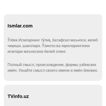
Ismlar.com
Ўзбек Исмларнинг тўлиқ, батафсил маъноси, келиб
чиқиши, шакллари. Ўзингиз ва яқинларингизни
исмлари маъносини билиб олинг.
Полный смысл, происхождение, формы узбекских
имён. Узнайте смысл своего имени и имён близких.
TVinfo.uz