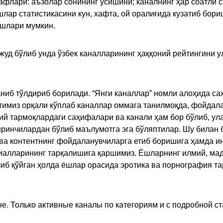
флари: аъзолар сонининг ўсишини; каналнинг ҳар соатли с
лар статистикасини кун, хафта, ой оралиғида кузатиб бори
ишлари мумкин.
жуд бўлиб унда ўзбек каналларининг ҳаққоний рейтингини 
ниб тўлдириб борилади. “Янги каналлар” номли алоҳида са
имиз орқали кўплаб каналлар оммага танилмоқда, фойдала
ий тармоқлардаги саҳифалари ва канали ҳам бор бўлиб, ул
ринчилардан бўлиб маълумотга эга бўляптилар. Шу билан б
а контентнинг фойдаланувчиларга етиб боришига ҳамда ин
ериалларининг тарқалишига қаршимиз. Ёшларнинг илмий, м
иб қўйган ҳолда ёшлар орасида эротика ва порнография т
е. Только активные каналы по категориям и с подробной ст