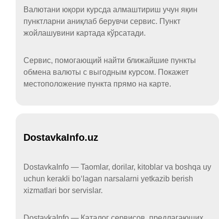
Валютани юқори курсда алмаштириш учун яқин
пунктларни аниқлаб берувчи сервис. Пункт
жойлашувини картада кўрсатади.
Сервис, помогающий найти ближайшие пункты
обмена валюты с выгодным курсом. Покажет
местоположение пункта прямо на карте.
DostavkaInfo.uz
DostavkaInfo — Taomlar, dorilar, kitoblar va boshqa uy
uchun kerakli boʻlagan narsalarni yetkazib berish
xizmatlari bor servislar.
DostavkaInfo — Каталог сервисов, предлагающих