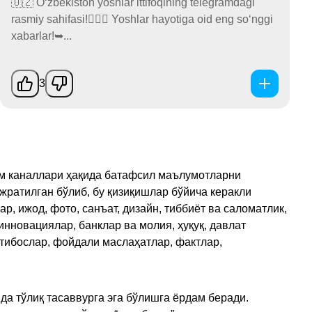
🇺🇿 O‘zbekiston yoshlar ittifoqining telegramdagi
rasmiy sahifasi!🙋🏻‍♂️ Yoshlar hayotiga oid eng so‘nggi
xabarlar!➥...
3
рам каналлари ҳақида батафсил маълумотларни
ажратилган бўлиб, бу қизиқишлар бўйича керакли
, ижод, фото, санъат, дизайн, тиббиёт ва саломатлик,
инновациялар, банклар ва молия, ҳуқуқ, давлат
қтибослар, фойдали маслаҳатлар, фактлар,
да тўлиқ тасаввурга эга бўлишга ёрдам беради.