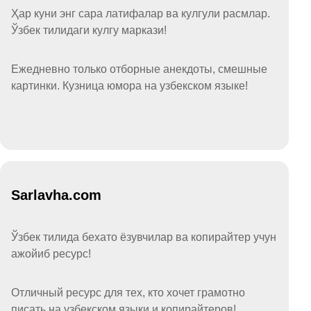
Ҳар куни энг сара латифалар ва кулгули расмлар.
Ўзбек тилидаги кулгу маркази!
Ежедневно только отборные анекдоты, смешные
картинки. Кузница юмора на узбекском языке!
Sarlavha.com
Ўзбек тилида бехато ёзувчилар ва копирайтер учун
ажойиб ресурс!
Отличный ресурс для тех, кто хочет грамотно
писать на узбекском языки и копирайтеров!