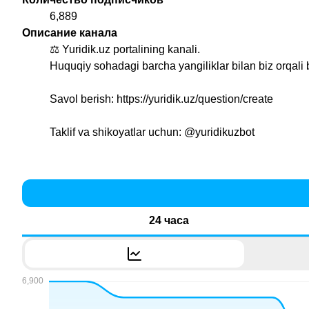
6,889
Описание канала
⚖️ Yuridik.uz portalining kanali.
Huquqiy sohadagi barcha yangiliklar bilan biz orqali b
Savol berish: https://yuridik.uz/question/create
Taklif va shikoyatlar uchun:
@yuridikuzbot
24 часа