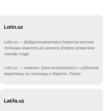
Lotin.uz
Lotin.uz — фойдаланувчиларга берилган матнни
лотиндан кириллга ва аксинча ўгириш хизматини
таклиф этади.
Lotin.uz — поможет транслитерировать с узбекской
кириллицы на латиницу и обратно. Легко!
Latifa.uz