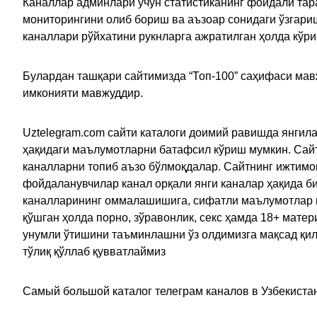
Каналлар админлари учун статистиканинг фойдали тара
мониторингини олиб бориш ва аъзоар сонидаги ўзгариш
каналлари рўйхатини рукнларга ажратилган ҳолда кўр
Булардан ташқари сайтимизда “Топ-100” саҳифаси мав
имконияти мавжуддир.
Uztelegram.com сайти каталоги доимий равишда янгила
ҳақидаги маълумотларни батафсил кўриш мумкин. Сайт
каналларни топиб аъзо бўлмоқдалар. Сайтнинг ижтимо
фойдаланувчилар канал орқали янги каналар ҳақида би
каналларининг оммалашишига, сифатли маълумотлар в
қўшган ҳолда порно, зўравонлик, секс ҳамда 18+ мат
унумли ўтишини таъминлашни ўз олдимизга мақсад қил
тўлиқ қўллаб қувватлаймиз
Самый большой каталог телеграм каналов в Узбекистан