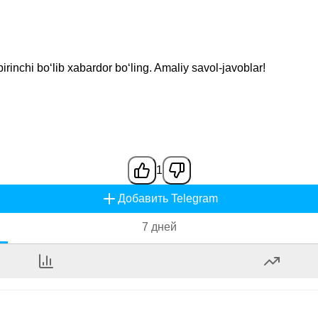
irinchi bo‘lib xabardor bo‘ling. Amaliy savol-javoblar!
1
Добавить Telegram
7 дней