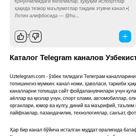
Қонунчиликдаги янгиликлар, ҳуқуқий ислоҳотлар
ҳақида тезкор маълумотлар тақдим этувчи канал.▪️|
Лотин алифбосида — @hu...
7
Каталог Telegram каналов Узбекис
Uztelegram.com - ўзбек тилидаги Телеграм каналларин
топишингиз мумкин: канал номи, ҳаволаси, таркиби ҳа
каналларни топишда сайт фойдаланувчилари учун қулайл
аёллар ва қизлар учун, спорт олами, автомобиллар, ол
органлари, юмор ва кулгу, диний ва маърифий, таълим
лайфхаклар, пазандачилик, технологиялар, санъат, фо
Ҳар бир канал бўйича исталган муддат оралиғида батаф