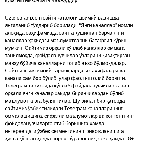
кузатиш имконияти мавжуддир.
Uztelegram.com сайти каталоги доимий равишда
янгиланиб тўлдириб борилади. “Янги каналлар” номли
алоҳида саҳифамизда сайтга қўшилган барча янги
каналлар ҳақидаги маълумотларни батафсил кўриш
мумкин. Сайтимиз орқали кўплаб каналлар оммага
танилмоқда, фойдаланувчилар ўзларини қизиқтирган
мавзу бўйича каналларни топиб аъзо бўлмоқдалар.
Сайтнинг ижтимоий тармоқлардаги саҳифалари ва
канали ҳам бор бўлиб, улар фаол иш олиб боряпти.
Телеграм тармоғида кўплаб фойдаланувчилар канал
орқали янги каналар ҳақида биринчилардан бўлиб
маълумотга эга бўляптилар. Шу билан бир қаторда
сайтимиз ўзбек тилидаги Телеграм каналларининг
оммалашишига, сифатли маълумотлар ва контентнинг
фойдаланувчиларга етиб боришига ҳамда
интернетдаги ўзбек сегментинингг ривожланишига
ҳисса қўшган ҳолда порно, зўравонлик, секс ҳамда 18+