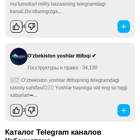
ma'lumotlari milliy bazasining telegramdagi
kanali.Do'stlaringizga...
4
O‘zbekiston yoshlar ittifoqi ✔
Госструктуры и право · 34,130
🇺🇿 O‘zbekiston yoshlar ittifoqining telegramdagi
rasmiy sahifasi!🙋🏻‍♂️ Yoshlar hayotiga oid eng so‘nggi
xabarlar!➥...
3
Каталог Telegram каналов