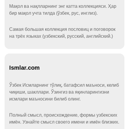
Мақол ва нақлларнинг энг катта коллекцияси. Ҳар
бир мақол учта тилда (ўзбек, рус, инглиз).
Самая большая коллекция пословиц и поговорок
на трёх языках (узбекский, русский, английский.)
Ismlar.com
Ўзбек Исмларнинг тўлиқ, батафсил маъноси, келиб
чиқиши, шакллари. Ўзингиз ва яқинларингизни
исмлари маъносини билиб олинг.
Полный смысл, происхождение, формы узбекских
имён. Узнайте смысл своего имени и имён близких.