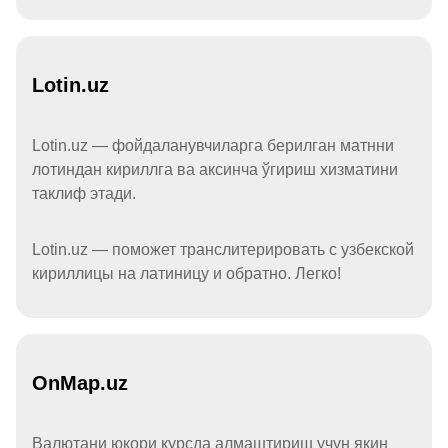
Lotin.uz
Lotin.uz — фойдаланувчиларга берилган матнни
лотиндан кириллга ва аксинча ўгириш хизматини
таклиф этади.
Lotin.uz — поможет транслитерировать с узбекской
кириллицы на латиницу и обратно. Легко!
OnMap.uz
Валютани юқори курсда алмаштириш учун яқин