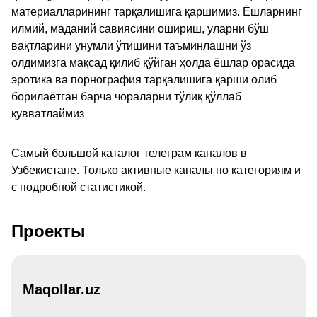
материалларининг тарқалишига қаршимиз. Ёшларнинг
илмий, маданий савиясини ошириш, уларни бўш
вақтларини унумли ўтишини таъминлашни ўз
олдимизга мақсад қилиб қўйган ҳолда ёшлар орасида
эротика ва порнография тарқалишига қарши олиб
борилаётган барча чораларни тўлиқ қўллаб
қувватлаймиз
Самый большой каталог телеграм каналов в
Узбекистане. Только активные каналы по категориям и
с подробной статистикой.
Проекты
Maqollar.uz