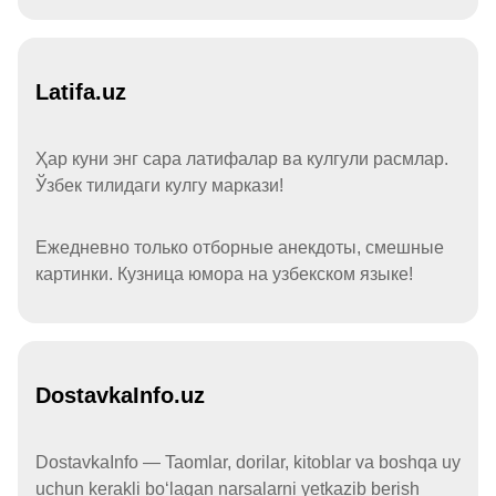
Latifa.uz
Ҳар куни энг сара латифалар ва кулгули расмлар.
Ўзбек тилидаги кулгу маркази!
Ежедневно только отборные анекдоты, смешные
картинки. Кузница юмора на узбекском языке!
DostavkaInfo.uz
DostavkaInfo — Taomlar, dorilar, kitoblar va boshqa uy
uchun kerakli boʻlagan narsalarni yetkazib berish