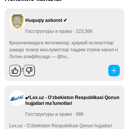
Huquqiy axborot ✔
Госструктуры и право · 223,366
Қонунчиликдаги янгиликлар, ҳуқуқий ислоҳотлар
ҳақида тезкор маълумотлар тақдим этувчи канал.▪️|
Лотин алифбосида — @hu...
7
✔️Lex.uz - O'zbekiston Respublikasi Qonun
hujjatlari ma'lumotlari
Госструктуры и право · 486
Lex.uz - O'zbekiston Respublikasi Qonun hujjatlari