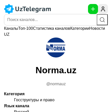
Каналы
Топ-100
Статистика
каналов
Категории
Новости
UZ
Norma.uz
@normauz
Категория
Госструктуры и право
Язык канала
Русский