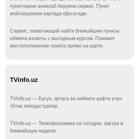
пунктларни аниқлаб берувчи сервис. Пункт
жойлашувини картада кўрсатади.
Сервис, помогающий найти ближайшие пункты
обмена валюты с выгодным курсом. Покажет
местоположение пункта прямо на карте.
TVinfo.uz
TVinfo.uz — Бугун, эртага ва кейинги ҳафта учун
тўлиқ теледастурлар.
TVinfo.uz — Телепрограмма на сегодня, завтра и
ближайшую неделю.