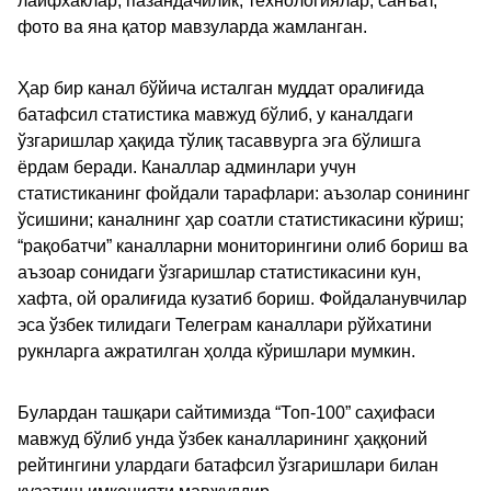
лайфхаклар, пазандачилик, технологиялар, санъат,
фото ва яна қатор мавзуларда жамланган.
Ҳар бир канал бўйича исталган муддат оралиғида
батафсил статистика мавжуд бўлиб, у каналдаги
ўзгаришлар ҳақида тўлиқ тасаввурга эга бўлишга
ёрдам беради. Каналлар админлари учун
статистиканинг фойдали тарафлари: аъзолар сонининг
ўсишини; каналнинг ҳар соатли статистикасини кўриш;
“рақобатчи” каналларни мониторингини олиб бориш ва
аъзоар сонидаги ўзгаришлар статистикасини кун,
хафта, ой оралиғида кузатиб бориш. Фойдаланувчилар
эса ўзбек тилидаги Телеграм каналлари рўйхатини
рукнларга ажратилган ҳолда кўришлари мумкин.
Булардан ташқари сайтимизда “Топ-100” саҳифаси
мавжуд бўлиб унда ўзбек каналларининг ҳаққоний
рейтингини улардаги батафсил ўзгаришлари билан