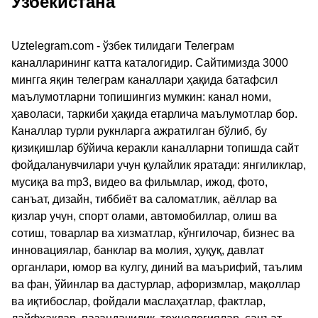
Узбекистана
Uztelegram.com - ўзбек тилидаги Телеграм
каналларининг катта каталогидир. Сайтимизда 3000
мингга яқин телеграм каналлари ҳақида батафсил
маълумотларни топишингиз мумкин: канал номи,
ҳаволаси, таркиби ҳақида етарлича маълумотлар бор.
Каналлар турли рукнларга ажратилган бўлиб, бу
қизиқишлар бўйича керакли каналларни топишда сайт
фойдаланувчилари учун қулайлик яратади: янгиликлар,
мусиқа ва mp3, видео ва фильмлар, ижод, фото,
санъат, дизайн, тиббиёт ва саломатлик, аёллар ва
қизлар учун, спорт олами, автомобиллар, олиш ва
сотиш, товарлар ва хизматлар, кўнгилочар, бизнес ва
инновациялар, банклар ва молия, ҳуқуқ, давлат
органлари, юмор ва кулгу, диний ва маърифий, таълим
ва фан, ўйинлар ва дастурлар, афоризмлар, мақоллар
ва иқтибослар, фойдали маслаҳатлар, фактлар,