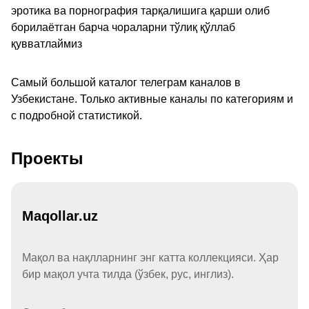
эротика ва порнография тарқалишига қарши олиб
борилаётган барча чораларни тўлиқ қўллаб
қувватлаймиз
Самый большой каталог телеграм каналов в
Узбекистане. Только активные каналы по категориям и
с подробной статистикой.
Проекты
Maqollar.uz
Мақол ва нақлларнинг энг катта коллекцияси. Ҳар
бир мақол учта тилда (ўзбек, рус, инглиз).