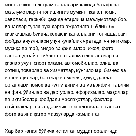
мингга яқин телеграм каналлари ҳақида батафсил
маълумотларни топишингиз мумкин: канал номи,
ҳаволаси, таркиби ҳақида етарлича маълумотлар бор.
Каналлар турли рукнларга ажратилган бўлиб, бу
қизиқишлар бўйича керакли каналларни топишда сайт
фойдаланувчилари учун қулайлик яратади: янгиликлар,
мусиқа ва mp3, видео ва фильмлар, ижод, фото,
санъат, дизайн, тиббиёт ва саломатлик, аёллар ва
қизлар учун, спорт олами, автомобиллар, олиш ва
сотиш, товарлар ва хизматлар, кўнгилочар, бизнес ва
инновациялар, банклар ва молия, ҳуқуқ, давлат
органлари, юмор ва кулгу, диний ва маърифий, таълим
ва фан, ўйинлар ва дастурлар, афоризмлар, мақоллар
ва иқтибослар, фойдали маслаҳатлар, фактлар,
лайфхаклар, пазандачилик, технологиялар, санъат,
фото ва яна қатор мавзуларда жамланган.
Ҳар бир канал бўйича исталган муддат оралиғида