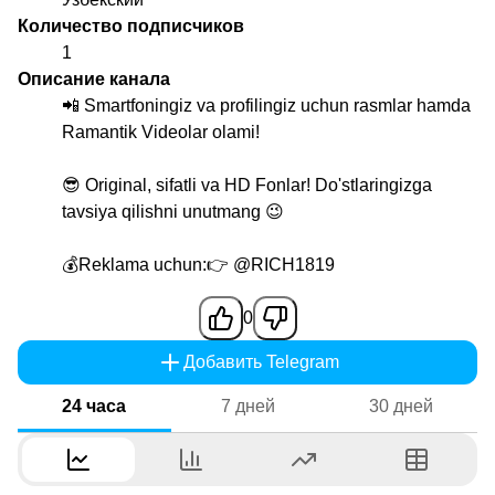
Количество подписчиков
1
Описание канала
📲 Smartfoningiz va profilingiz uchun rasmlar hamda
Ramantik Videolar olami!
ᅠ
😎 Original, sifatli va HD Fonlar! Do'stlaringizga
tavsiya qilishni unutmang 😉
💰Reklama uchun:👉
@RICH1819
0
Добавить Telegram
24 часа
7 дней
30 дней