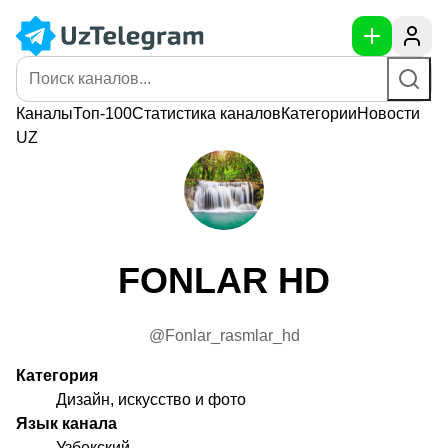
Каналы
Топ-100
Статистика
каналов
Категории
Новости
UZ
FONLAR HD
@Fonlar_rasmlar_hd
Категория
Дизайн, искусство и фото
Язык канала
Узбекский