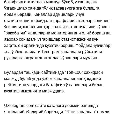
батафсил статистика мавжуд бўлиб, у каналдаги
ўзгаришлар ҳақида тўлиқ тасаввурга эга бўлишга
ёрдам беради. Каналлар админлари учун
статистиканинг фойдали тарафлари: аъзолар сонининг
ўсишини; каналнинг ҳар соатли статистикасини кўриш;
“рақобатчи” каналларни мониторингини олиб бориш ва
аъзоар сонидаги ўзгаришлар статистикасини кун,
хафта, ой оралиғида кузатиб бориш. Фойдаланувчилар
эса ўзбек тилидаги Телеграм каналлари рўйхатини
рукнларга ажратилган ҳолда кўришлари мумкин.
Булардан ташқари сайтимизда “Топ-100” саҳифаси
мавжуд бўлиб унда ўзбек каналларининг ҳаққоний
рейтингини улардаги батафсил ўзгаришлари билан
кузатиш имконияти мавжуддир.
Uztelegram.com сайти каталоги доимий равишда
янгиланиб тўлдириб борилади. “Янги каналлар” номли