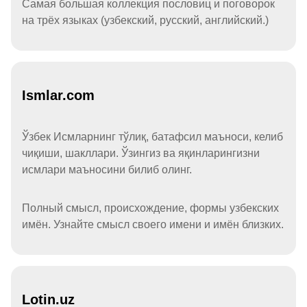
Самая большая коллекция пословиц и поговорок
на трёх языках (узбекский, русский, английский.)
Ismlar.com
Ўзбек Исмларнинг тўлиқ, батафсил маъноси, келиб
чиқиши, шакллари. Ўзингиз ва яқинларингизни
исмлари маъносини билиб олинг.
Полный смысл, происхождение, формы узбекских
имён. Узнайте смысл своего имени и имён близких.
Lotin.uz