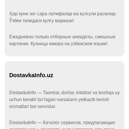
Ҳар куни энг сара латифалар ва кулгули расмлар.
Ўзбек тилидаги кулгу маркази!
Ежедневно только отборные анекдоты, смешные
картинки. Кузница юмора на узбекском языке!
DostavkaInfo.uz
DostavkaInfo — Taomlar, dorilar, kitoblar va boshqa uy
uchun kerakli boʻlagan narsalarni yetkazib berish
xizmatlari bor servislar.
DostavkaInfo — Каталог сервисов, предлагающих