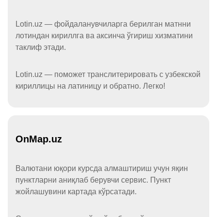
Lotin.uz — фойдаланувчиларга берилган матнни
лотиндан кириллга ва аксинча ўгириш хизматини
таклиф этади.
Lotin.uz — поможет транслитерировать с узбекской
кириллицы на латиницу и обратно. Легко!
OnMap.uz
Валютани юқори курсда алмаштириш учун яқин
пунктларни аниқлаб берувчи сервис. Пункт
жойлашувини картада кўрсатади.