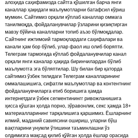
алоҳида саҳифамизда сайтга қўшилган барча янги
каналлар ҳақидаги маълумотларни батафсил кўриш
мумкин. Сайтимиз орқали кўплаб каналлар оммага
танилмоқда, фойдаланувчилар ўзларини қизиқтирган
мавзу бўйича каналларни топиб аъзо бўлмоқдалар.
Сайтнинг ижтимоий тармоқлардаги саҳифалари ва
канали ҳам бор бўлиб, улар фаол иш олиб боряпти.
Телеграм тармоғида кўплаб фойдаланувчилар канал
орқали янги каналар ҳақида биринчилардан бўлиб
маълумотга эга бўляптилар. Шу билан бир қаторда
сайтимиз ўзбек тилидаги Телеграм каналларининг
оммалашишига, сифатли маълумотлар ва контентнинг
фойдаланувчиларга етиб боришига ҳамда
интернетдаги ўзбек сегментинингг ривожланишига
ҳисса қўшган ҳолда порно, зўравонлик, секс ҳамда 18+
материалларининг тарқалишига қаршимиз. Ёшларнинг
илмий, маданий савиясини ошириш, уларни бўш
вақтларини унумли ўтишини таъминлашни ўз
олдимизга мақсад қилиб қўйган ҳолда ёшлар орасида