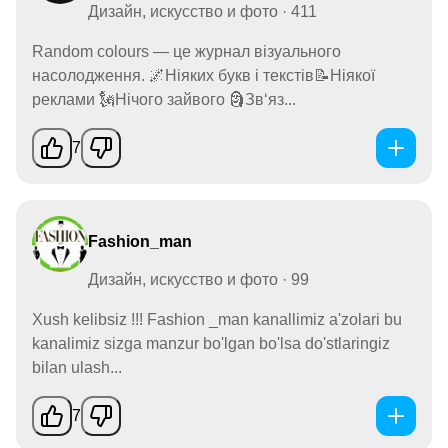
Дизайн, искусство и фото · 411
Random colours — це журнал візуального
насолодження. 🌌Ніяких букв і текстів📝Ніякої
реклами 🗽Нічого зайвого 🗿Зв‘яз...
7
Fashion_man
Дизайн, искусство и фото · 99
Xush kelibsiz !!! Fashion _man kanallimiz a'zolari bu
kanalimiz sizga manzur bo'lgan bo'lsa do'stlaringiz
bilan ulash...
7