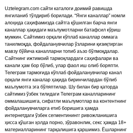
Uztelegram.com сайти каталоги доимий равишда
янгиланиб тўлдириб борилади. “Янги каналлар” номли
алоҳида саҳифамизда сайтга қўшилган барча янги
каналлар ҳақидаги маълумотларни батафсил кўриш
мумкин. Сайтимиз орқали кўплаб каналлар оммага
танилмоқда, фойдаланувчилар ўзларини қизиқтирган
мавзу бўйича каналларни топиб аъзо бўлмоқдалар.
Сайтнинг ижтимоий тармоқлардаги саҳифалари ва
канали ҳам бор бўлиб, улар фаол иш олиб боряпти.
Телеграм тармоғида кўплаб фойдаланувчилар канал
орқали янги каналар ҳақида биринчилардан бўлиб
маълумотга эга бўляптилар. Шу билан бир қаторда
сайтимиз ўзбек тилидаги Телеграм каналларининг
оммалашишига, сифатли маълумотлар ва контентнинг
фойдаланувчиларга етиб боришига ҳамда
интернетдаги ўзбек сегментинингг ривожланишига
ҳисса қўшган ҳолда порно, зўравонлик, секс ҳамда 18+
материалларининг тарқалишига қаршимиз. Ёшларнинг