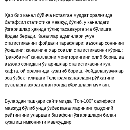
Ҳар бир канал бўйича исталган муддат оралиғида
батафсил статистика мавжуд бўлиб, у каналдаги
ўзгаришлар ҳақида тўлиқ тасаввурга эга бўлишга
ёрдам беради. Каналлар админлари учун
статистиканинг фойдали тарафлари: аъзолар сонининг
ўсишини; каналнинг ҳар соатли статистикасини кўриш;
“рақобатчи” каналларни мониторингини олиб бориш ва
аъзоар сонидаги ўзгаришлар статистикасини кун,
хафта, ой оралиғида кузатиб бориш. Фойдаланувчилар
эса ўзбек тилидаги Телеграм каналлари рўйхатини
рукнларга ажратилган ҳолда кўришлари мумкин.
Булардан ташқари сайтимизда “Топ-100” саҳифаси
мавжуд бўлиб унда ўзбек каналларининг ҳаққоний
рейтингини улардаги батафсил ўзгаришлари билан
кузатиш имконияти мавжуддир.