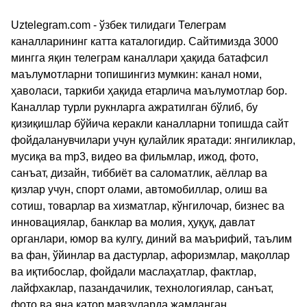
Uztelegram.com - ўзбек тилидаги Телеграм
каналларининг катта каталогидир. Сайтимизда 3000
мингга яқин телеграм каналлари ҳақида батафсил
маълумотларни топишингиз мумкин: канал номи,
ҳаволаси, таркиби ҳақида етарлича маълумотлар бор.
Каналлар турли рукнларга ажратилган бўлиб, бу
қизиқишлар бўйича керакли каналларни топишда сайт
фойдаланувчилари учун қулайлик яратади: янгиликлар,
мусиқа ва mp3, видео ва фильмлар, ижод, фото,
санъат, дизайн, тиббиёт ва саломатлик, аёллар ва
қизлар учун, спорт олами, автомобиллар, олиш ва
сотиш, товарлар ва хизматлар, кўнгилочар, бизнес ва
инновациялар, банклар ва молия, ҳуқуқ, давлат
органлари, юмор ва кулгу, диний ва маърифий, таълим
ва фан, ўйинлар ва дастурлар, афоризмлар, мақоллар
ва иқтибослар, фойдали маслаҳатлар, фактлар,
лайфхаклар, пазандачилик, технологиялар, санъат,
фото ва яна қатор мавзуларда жамланган.