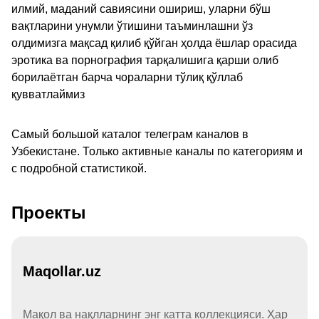
илмий, маданий савиясини ошириш, уларни бўш
вақтларини унумли ўтишини таъминлашни ўз
олдимизга мақсад қилиб қўйган ҳолда ёшлар орасида
эротика ва порнография тарқалишига қарши олиб
борилаётган барча чораларни тўлиқ қўллаб
қувватлаймиз
Самый большой каталог телеграм каналов в
Узбекистане. Только активные каналы по категориям и
с подробной статистикой.
Проекты
Maqollar.uz
Мақол ва нақлларнинг энг катта коллекцияси. Ҳар