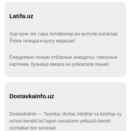
Latifa.uz
Ҳар куни энг сара латифалар ва кулгули расмлар.
Ўзбек тилидаги кулгу маркази!
Ежедневно только отборные анекдоты, смешные
картинки. Кузница юмора на узбекском языке!
DostavkaInfo.uz
DostavkaInfo — Taomlar, dorilar, kitoblar va boshqa uy
uchun kerakli boʻlagan narsalarni yetkazib berish
xizmatlari bor servislar.