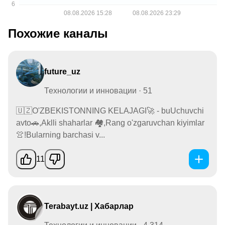
Похожие каналы
future_uz
Технологии и инновации · 51
🇺🇿O'ZBEKISTONNING KELAJAGI🚀 - buUchuvchi
avto🚗,Aklli shaharlar 🏘,Rang o'zgaruvchan kiyimlar
👚!Bularning barchasi v...
11
Terabayt.uz | Хабарлар