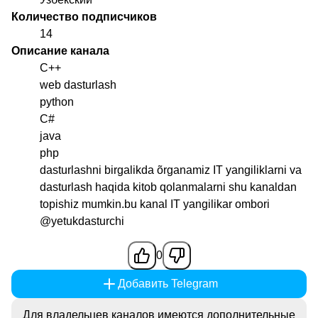
Количество подписчиков
14
Описание канала
C++
web dasturlash
python
C#
java
php
dasturlashni birgalikda õrganamiz IT yangiliklarni va
dasturlash haqida kitob qolanmalarni shu kanaldan
topishiz mumkin.bu kanal IT yangilikar ombori
@yetukdasturchi
0
Добавить Telegram
Для владельцев каналов имеются дополнительные