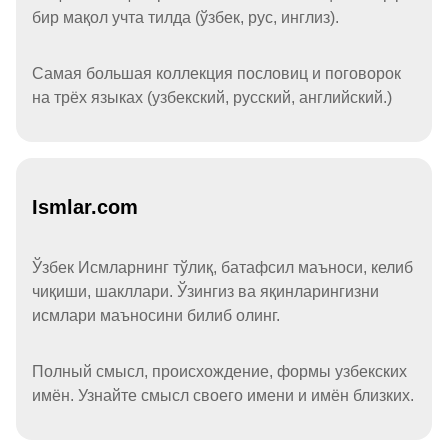
бир мақол учта тилда (ўзбек, рус, инглиз).
Самая большая коллекция пословиц и поговорок
на трёх языках (узбекский, русский, английский.)
Ismlar.com
Ўзбек Исмларнинг тўлиқ, батафсил маъноси, келиб
чиқиши, шакллари. Ўзингиз ва яқинларингизни
исмлари маъносини билиб олинг.
Полный смысл, происхождение, формы узбекских
имён. Узнайте смысл своего имени и имён близких.