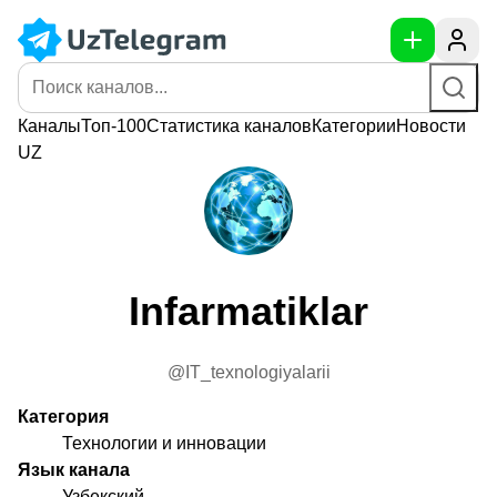
Каналы
Топ-100
Статистика
каналов
Категории
Новости
UZ
Infarmatiklar
@IT_texnologiyalarii
Категория
Технологии и инновации
Язык канала
Узбекский