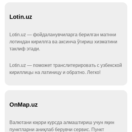
Lotin.uz
Lotin.uz — фойдаланувчиларга берилган матнни
лотиндан кириллга ва аксинча ўгириш хизматини
таклиф этади.
Lotin.uz — поможет транслитерировать с узбекской
кириллицы на латиницу и обратно. Легко!
OnMap.uz
Валютани юқори курсда алмаштириш учун яқин
пунктларни аниқлаб берувчи сервис. Пункт