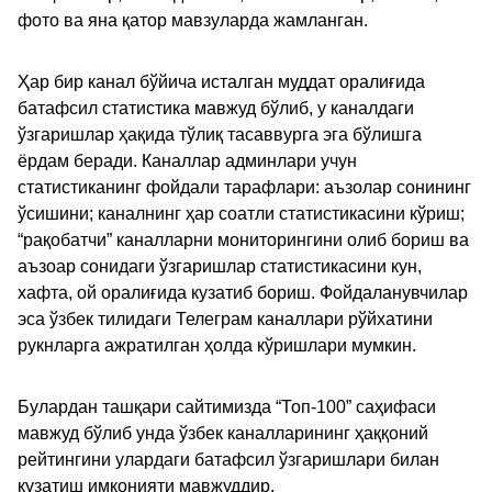
фото ва яна қатор мавзуларда жамланган.
Ҳар бир канал бўйича исталган муддат оралиғида
батафсил статистика мавжуд бўлиб, у каналдаги
ўзгаришлар ҳақида тўлиқ тасаввурга эга бўлишга
ёрдам беради. Каналлар админлари учун
статистиканинг фойдали тарафлари: аъзолар сонининг
ўсишини; каналнинг ҳар соатли статистикасини кўриш;
“рақобатчи” каналларни мониторингини олиб бориш ва
аъзоар сонидаги ўзгаришлар статистикасини кун,
хафта, ой оралиғида кузатиб бориш. Фойдаланувчилар
эса ўзбек тилидаги Телеграм каналлари рўйхатини
рукнларга ажратилган ҳолда кўришлари мумкин.
Булардан ташқари сайтимизда “Топ-100” саҳифаси
мавжуд бўлиб унда ўзбек каналларининг ҳаққоний
рейтингини улардаги батафсил ўзгаришлари билан
кузатиш имконияти мавжуддир.