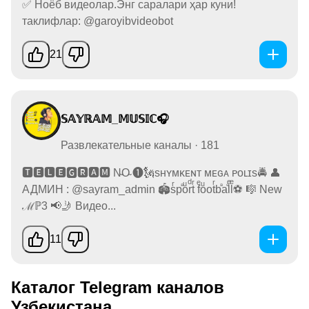
✅ Ноёб видеолар.Энг саралари ҳар куни!
таклифлар: @garoyibvideobot
21
𝕊𝔸𝕐ℝ𝔸𝕄_𝕄𝕌𝕊𝕀ℂ🎧
Развлекательные каналы · 181
🆃🅴🅻🅴🅶🆁🅰🅼 N̴O̴ ➊🗽sʜʏᴍᴋᴇɴᴛ ᴍᴇɢᴀ ᴘᴏʟɪs🚔 👤
АДМИН : @sayram_admin 🏟sͬpⷡoͧrͩtͬ fͤoͧotͬbⷡaⷴlͤlͤ⚽ 🎼 New
ℳℙ3 📢🤳 Видео...
11
Каталог Telegram каналов
Узбекистана