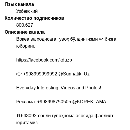
Язык канала
Узбекский
Количество подписчиков
800,627
Описание канала
Воқеа ва ҳодисага гувоҳ бўлдингизми 👀 бизга
юборинг.
https://facebook.com/kduzb
👉 +998999999992
@Sunnatik_Uz
Everyday Interesting, Videos and Photos!
Реклама: +998998750505
@KDREKLAMA
📄643092-сонли гувоҳнома асосида фаолият
юритамиз