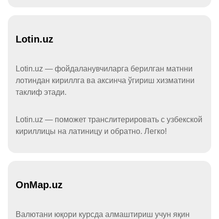
Lotin.uz
Lotin.uz — фойдаланувчиларга берилган матнни
лотиндан кириллга ва аксинча ўгириш хизматини
таклиф этади.
Lotin.uz — поможет транслитерировать с узбекской
кириллицы на латиницу и обратно. Легко!
OnMap.uz
Валютани юқори курсда алмаштириш учун яқин