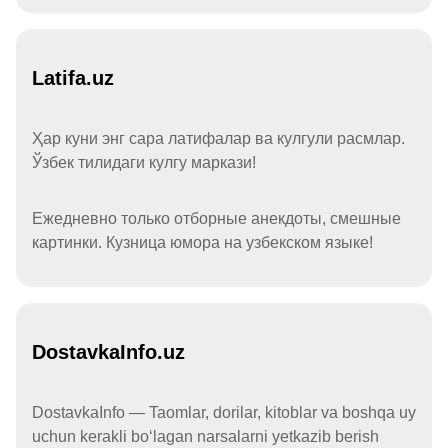
Latifa.uz
Ҳар куни энг сара латифалар ва кулгули расмлар.
Ўзбек тилидаги кулгу маркази!
Ежедневно только отборные анекдоты, смешные
картинки. Кузница юмора на узбекском языке!
DostavkaInfo.uz
DostavkaInfo — Taomlar, dorilar, kitoblar va boshqa uy
uchun kerakli boʻlagan narsalarni yetkazib berish