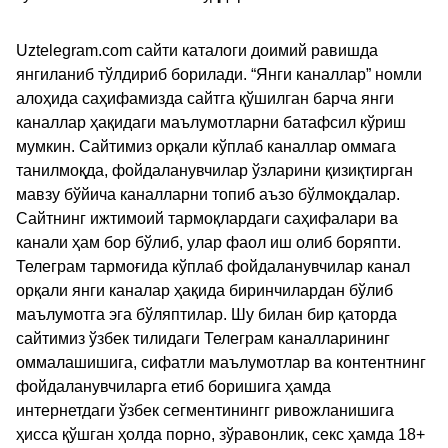
Uztelegram.com сайти каталоги доимий равишда
янгиланиб тўлдириб борилади. “Янги каналлар” номли
алоҳида саҳифамизда сайтга қўшилган барча янги
каналлар ҳақидаги маълумотларни батафсил кўриш
мумкин. Сайтимиз орқали кўплаб каналлар оммага
танилмоқда, фойдаланувчилар ўзларини қизиқтирган
мавзу бўйича каналларни топиб аъзо бўлмоқдалар.
Сайтнинг ижтимоий тармоқлардаги саҳифалари ва
канали ҳам бор бўлиб, улар фаол иш олиб боряпти.
Телеграм тармоғида кўплаб фойдаланувчилар канал
орқали янги каналар ҳақида биринчилардан бўлиб
маълумотга эга бўляптилар. Шу билан бир қаторда
сайтимиз ўзбек тилидаги Телеграм каналларининг
оммалашишига, сифатли маълумотлар ва контентнинг
фойдаланувчиларга етиб боришига ҳамда
интернетдаги ўзбек сегментинингг ривожланишига
ҳисса қўшган ҳолда порно, зўравонлик, секс ҳамда 18+