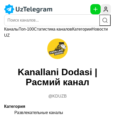
Каналы
Топ-100
Статистика
каналов
Категории
Новости
UZ
Kanallani Dodasi |
Расмий канал
@KDUZB
Категория
Развлекательные каналы