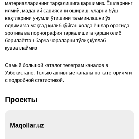
материалларининг тарқалишига қаршимиз. Ёшларнинг
илмий, маданий савиясини ошириш, уларни бўш
вақтларини унумли ўтишини таъминлашни ўз
олдимизга мақсад қилиб қўйган ҳолда ёшлар орасида
эротика ва порнография тарқалишига қарши олиб
борилаётган барча чораларни тўлиқ қўллаб
қувватлаймиз
Самый большой каталог телеграм каналов в
Узбекистане. Только активные каналы по категориям и
с подробной статистикой.
Проекты
Maqollar.uz