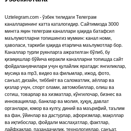
Uztelegram.com - ўзбек тилидаги Телеграм
каналларининг катта каталогидир. Сайтимизда 3000
мингга яқин телеграм каналлари ҳақида батафсил
маълумотларни топишингиз мумкин: канал номи,
ҳаволаси, таркиби ҳақида етарлича маълумотлар бор.
Каналлар турли рукнларга ажратилган бўлиб, бу
қизиқишлар бўйича керакли каналларни топишда сайт
фойдаланувчилари учун қулайлик яратади: янгиликлар,
мусиқа ва mp3, видео ва фильмлар, ижод, фото,
санъат, дизайн, тиббиёт ва саломатлик, аёллар ва
қизлар учун, спорт олами, автомобиллар, олиш ва
сотиш, товарлар ва хизматлар, кўнгилочар, бизнес ва
инновациялар, банклар ва молия, ҳуқуқ, давлат
органлари, юмор ва кулгу, диний ва маърифий, таълим
ва фан, ўйинлар ва дастурлар, афоризмлар, мақоллар
ва иқтибослар, фойдали маслаҳатлар, фактлар,
лайфхаклар, пазандачилик, технологиялар, санъат,