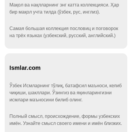
Мақол ва нақлларнинг энг катта коллекцияси. Ҳар
бир мақол учта тилда (ўзбек, рус, инглиз).
Самая большая коллекция пословиц и поговорок
на трёх языках (узбекский, русский, английский.)
Ismlar.com
Ўзбек Исмларнинг тўлиқ, батафсил маъноси, келиб
чиқиши, шакллари. Ўзингиз ва яқинларингизни
исмлари маъносини билиб олинг.
Полный смысл, происхождение, формы узбекских
имён. Узнайте смысл своего имени и имён близких.