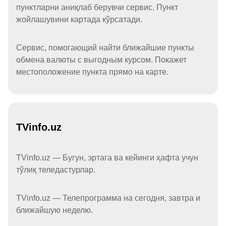
пунктларни аниқлаб берувчи сервис. Пункт
жойлашувини картада кўрсатади.
Сервис, помогающий найти ближайшие пункты
обмена валюты с выгодным курсом. Покажет
местоположение пункта прямо на карте.
TVinfo.uz
TVinfo.uz — Бугун, эртага ва кейинги ҳафта учун
тўлиқ теледастурлар.
TVinfo.uz — Телепрограмма на сегодня, завтра и
ближайшую неделю.