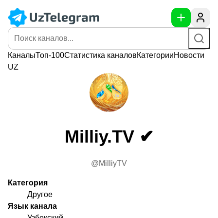
Каналы
Топ-100
Статистика
каналов
Категории
Новости
UZ
Milliy.TV ✔
@MilliyTV
Категория
Другое
Язык канала
Узбекский