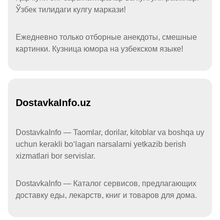
Ўзбек тилидаги кулгу маркази!
Ежедневно только отборные анекдоты, смешные
картинки. Кузница юмора на узбекском языке!
DostavkaInfo.uz
DostavkaInfo — Taomlar, dorilar, kitoblar va boshqa uy
uchun kerakli boʻlagan narsalarni yetkazib berish
xizmatlari bor servislar.
DostavkaInfo — Каталог сервисов, предлагающих
доставку еды, лекарств, книг и товаров для дома.