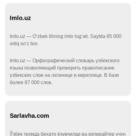
Imlo.uz
Imlo.uz — Oʻzbek tilining imlo lugʻati. Saytda 85 000
ortiq soʻz bor.
Imlo.uz — Орфографический словарь узбекского
языка позволяющий проверить правописание
узбекских слов на латинице и кириллице. В базе
более 87 000 слов.
Sarlavha.com
Ўзбек тилида бехато ёзувчилар ва копирайтер учун