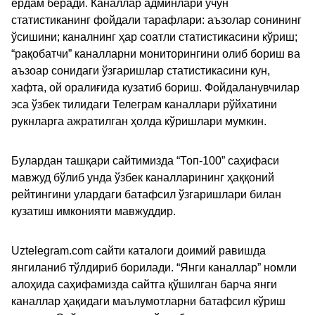
ёрдам беради. Каналлар админлари учун
статистиканинг фойдали тарафлари: аъзолар сонининг
ўсишини; каналнинг ҳар соатли статистикасини кўриш;
“рақобатчи” каналларни мониторингини олиб бориш ва
аъзоар сонидаги ўзгаришлар статистикасини кун,
хафта, ой оралиғида кузатиб бориш. Фойдаланувчилар
эса ўзбек тилидаги Телеграм каналлари рўйхатини
рукнларга ажратилган ҳолда кўришлари мумкин.
Булардан ташқари сайтимизда “Топ-100” саҳифаси
мавжуд бўлиб унда ўзбек каналларининг ҳаққоний
рейтингини улардаги батафсил ўзгаришлари билан
кузатиш имконияти мавжуддир.
Uztelegram.com сайти каталоги доимий равишда
янгиланиб тўлдириб борилади. “Янги каналлар” номли
алоҳида саҳифамизда сайтга қўшилган барча янги
каналлар ҳақидаги маълумотларни батафсил кўриш