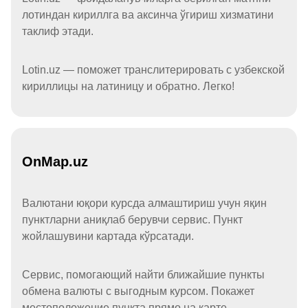
лотиндан кириллга ва аксинча ўгириш хизматини
таклиф этади.
Lotin.uz — поможет транслитерировать с узбекской
кириллицы на латиницу и обратно. Легко!
OnMap.uz
Валютани юқори курсда алмаштириш учун яқин
пунктларни аниқлаб берувчи сервис. Пункт
жойлашувини картада кўрсатади.
Сервис, помогающий найти ближайшие пункты
обмена валюты с выгодным курсом. Покажет
местоположение пункта прямо на карте.