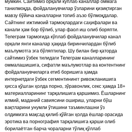
мумкин. Сайтимиз орқали кўплаб каналлар оммага
танилмоқда, фойдаланувчилар ўзларини қизиқтирган
мавзу бўйича каналларни топиб аъзо бўлмоқдалар.
Сайтнинг ижтимоий тармоқлардаги саҳифалари ва
канали ҳам бор бўлиб, улар фаол иш олиб боряпти.
Телеграм тармоғида кўплаб фойдаланувчилар канал
орқали янги каналар ҳақида биринчилардан бўлиб
маълумотга эга бўляптилар. Шу билан бир қаторда
сайтимиз ўзбек тилидаги Телеграм каналларининг
оммалашишига, сифатли маълумотлар ва контентнинг
фойдаланувчиларга етиб боришига ҳамда
интернетдаги ўзбек сегментинингг ривожланишига
ҳисса қўшган ҳолда порно, зўравонлик, секс ҳамда 18+
материалларининг тарқалишига қаршимиз. Ёшларнинг
илмий, маданий савиясини ошириш, уларни бўш
вақтларини унумли ўтишини таъминлашни ўз
олдимизга мақсад қилиб қўйган ҳолда ёшлар орасида
эротика ва порнография тарқалишига қарши олиб
борилаётган барча чораларни тўлиқ қўллаб