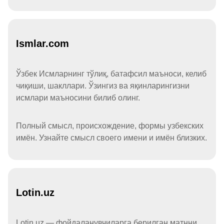
Ismlar.com
Ўзбек Исмларнинг тўлиқ, батафсил маъноси, келиб
чиқиши, шакллари. Ўзингиз ва яқинларингизни
исмлари маъносини билиб олинг.
Полный смысл, происхождение, формы узбекских
имён. Узнайте смысл своего имени и имён близких.
Lotin.uz
Lotin.uz — фойдаланувчиларга берилган матнни