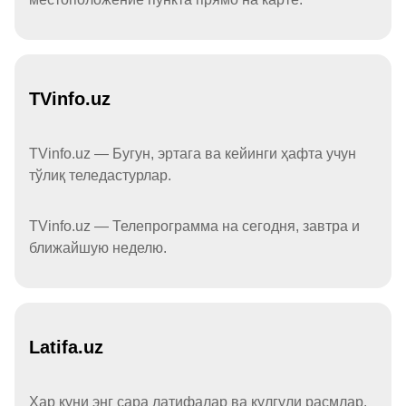
TVinfo.uz
TVinfo.uz — Бугун, эртага ва кейинги ҳафта учун
тўлиқ теледастурлар.
TVinfo.uz — Телепрограмма на сегодня, завтра и
ближайшую неделю.
Latifa.uz
Ҳар куни энг сара латифалар ва кулгули расмлар.