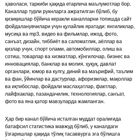
ҳаволаси, таркиби ҳақида етарлича маълумотлар бор.
Каналлар турли рукнларга ажратилган бўлиб, бу
қизиқишлар бўйича керакли каналларни топишда сайт
фойдаланувчилари учун қулайлик яратади: янгиликлар,
мусиқа ва mp3, видео ва фильмлар, ижод, фото,
санъат, дизайн, тиббиёт ва саломатлик, аёллар ва
қизлар учун, спорт олами, автомобиллар, олиш ва
сотиш, товарлар ва хизматлар, кўнгилочар, бизнес ва
инновациялар, банклар ва молия, ҳуқуқ, давлат
органлари, юмор ва кулгу, диний ва маърифий, таълим
ва фан, ўйинлар ва дастурлар, афоризмлар, мақоллар
ва иқтибослар, фойдали маслаҳатлар, фактлар,
лайфхаклар, пазандачилик, технологиялар, санъат,
фото ва яна қатор мавзуларда жамланган.
Ҳар бир канал бўйича исталган муддат оралиғида
батафсил статистика мавжуд бўлиб, у каналдаги
ўзгаришлар ҳақида тўлиқ тасаввурга эга бўлишга