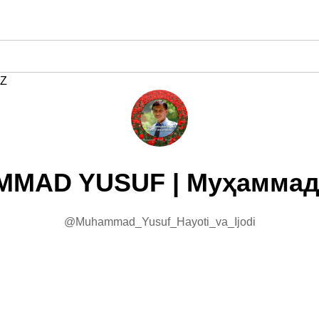
Z
MAD YUSUF | Муҳамма
@Muhammad_Yusuf_Hayoti_va_Ijodi