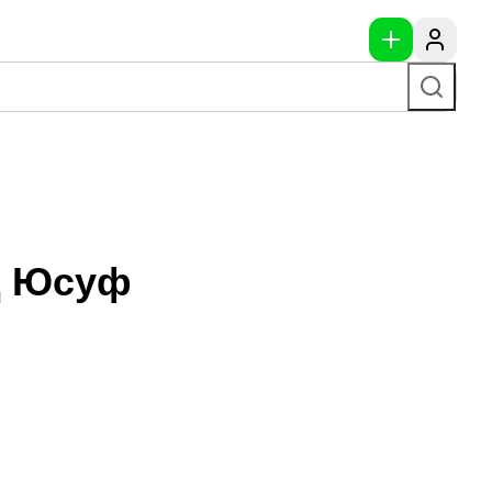
д Юсуф