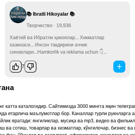
📚 Ibratli Hikoyalar 📚
Творчество · 19,936
Хаётий ва Ибратли ҳикоялар... Хикматлар
хазинаси... Инсон такдирини аччик
синовлари...Hamkorlik va reklama uchun 👇...
7
тана
инг катта каталогидир. Сайтимизда 3000 мингга яқин телег
қида етарлича маълумотлар бор. Каналлар турли рукнларга 
ик яратади: янгиликлар, мусиқа ва mp3, видео ва фильмлар
иш ва сотиш, товарлар ва хизматлар, кўнгилочар, бизнес ва 