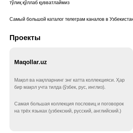
тўлиқ қўллаб қувватлаймиз
Самый большой каталог телеграм каналов в Узбекистан
Проекты
Maqollar.uz
Мақол ва нақлларнинг энг катта коллекцияси. Ҳар
бир мақол учта тилда (ўзбек, рус, инглиз).
Самая большая коллекция пословиц и поговорок
на трёх языках (узбекский, русский, английский.)