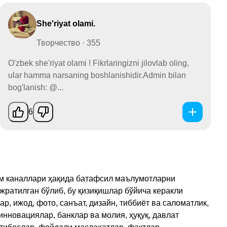
She'riyat olami.
Творчество · 355
O'zbek she'riyat olami ! Fikrlaringizni jilovlab oling,
ular hamma narsaning boshlanishidir.Admin bilan
bog'lanish: @...
6
рам каналлари ҳақида батафсил маълумотларни
ажратилган бўлиб, бу қизиқишлар бўйича керакли
, ижод, фото, санъат, дизайн, тиббиёт ва саломатлик,
инновациялар, банклар ва молия, ҳуқуқ, давлат