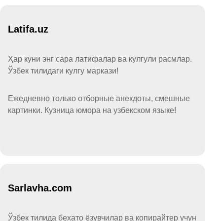
Latifa.uz
Ҳар куни энг сара латифалар ва кулгули расмлар.
Ўзбек тилидаги кулгу маркази!
Ежедневно только отборные анекдоты, смешные
картинки. Кузница юмора на узбекском языке!
Sarlavha.com
Ўзбек тилида бехато ёзувчилар ва копирайтер учун