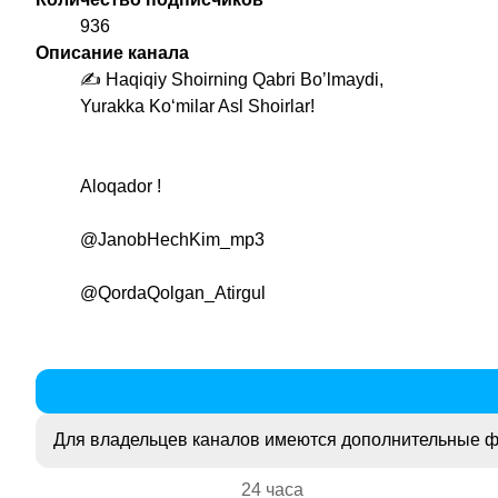
936
Описание канала
✍ Haqiqiy Shoirning Qabri Boʼlmaydi,
Yurakka Koʻmilar Asl Shoirlar!
Aloqador !
@JanobHechKim_mp3
@QordaQolgan_Atirgul
Для владельцев каналов имеются дополнительные ф
24 часа