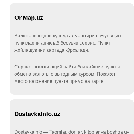
OnMap.uz
Валютани юқори курсда алмаштириш учун яқин
пунктларни аниқлаб берувчи сервис. Пункт
жойлашувини картада кўрсатади.
Сервис, помогающий найти ближайшие пункты
обмена валюты с выгодным курсом. Покажет
местоположение пункта прямо на карте.
DostavkaInfo.uz
DostavkaInfo — Taomlar, dorilar, kitoblar va boshqa uy