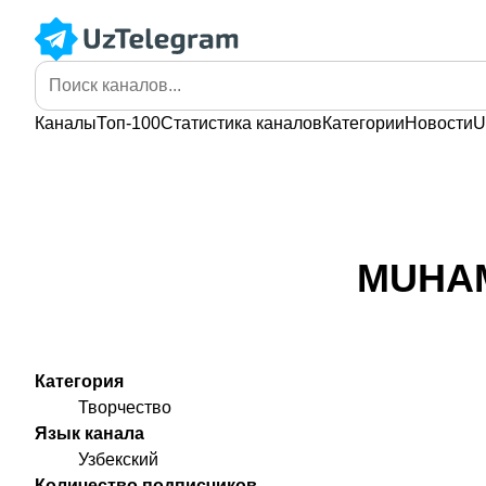
Каналы
Топ-100
Статистика
каналов
Категории
Новости
U
MUHAM
Категория
Творчество
Язык канала
Узбекский
Количество подписчиков