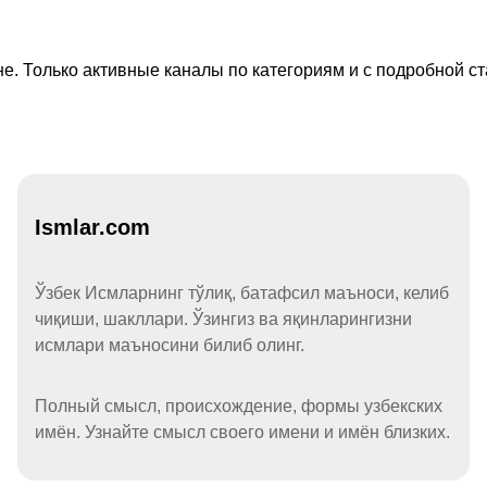
е. Только активные каналы по категориям и с подробной ст
Ismlar.com
Ўзбек Исмларнинг тўлиқ, батафсил маъноси, келиб
чиқиши, шакллари. Ўзингиз ва яқинларингизни
исмлари маъносини билиб олинг.
Полный смысл, происхождение, формы узбекских
имён. Узнайте смысл своего имени и имён близких.