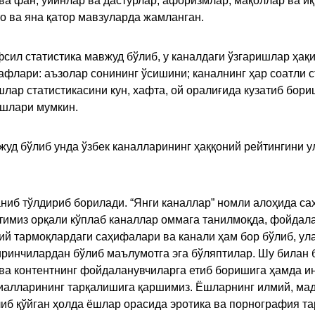
 ва фан, ўйинлар ва дастурлар, афоризмлар, мақоллар ва и
то ва яна қатор мавзуларда жамланган.
сил статистика мавжуд бўлиб, у каналдаги ўзгаришлар ҳақи
флари: аъзолар сонининг ўсишини; каналнинг ҳар соатли с
лар статистикасини кун, хафта, ой оралиғида кузатиб бори
ишлари мумкин.
жуд бўлиб унда ўзбек каналларининг ҳаққоний рейтингини 
ниб тўлдириб борилади. “Янги каналлар” номли алоҳида са
имиз орқали кўплаб каналлар оммага танилмоқда, фойдала
ий тармоқлардаги саҳифалари ва канали ҳам бор бўлиб, ул
ринчилардан бўлиб маълумотга эга бўляптилар. Шу билан б
а контентнинг фойдаланувчиларга етиб боришига ҳамда ин
ериалларининг тарқалишига қаршимиз. Ёшларнинг илмий, м
иб қўйган ҳолда ёшлар орасида эротика ва порнография т