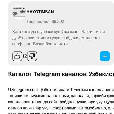
HAYOTIMSAN
Творчество · 89,302
Ҳаётингизда шунчаки кун ўтказманг. Вақтингизни
дунё ва охиратингиз учун фойдали амалларга
сарфланг...Бизни бошқа ижти...
12
Каталог Telegram каналов Узбекис
Uztelegram.com - ўзбек тилидаги Телеграм каналларин
топишингиз мумкин: канал номи, ҳаволаси, таркиби ҳа
каналларни топишда сайт фойдаланувчилари учун қулайл
аёллар ва қизлар учун, спорт олами, автомобиллар, ол