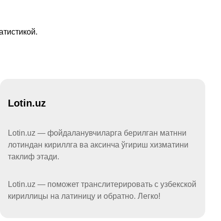
атистикой.
Lotin.uz
Lotin.uz — фойдаланувчиларга берилган матнни
лотиндан кириллга ва аксинча ўгириш хизматини
таклиф этади.
Lotin.uz — поможет транслитерировать с узбекской
кириллицы на латиницу и обратно. Легко!