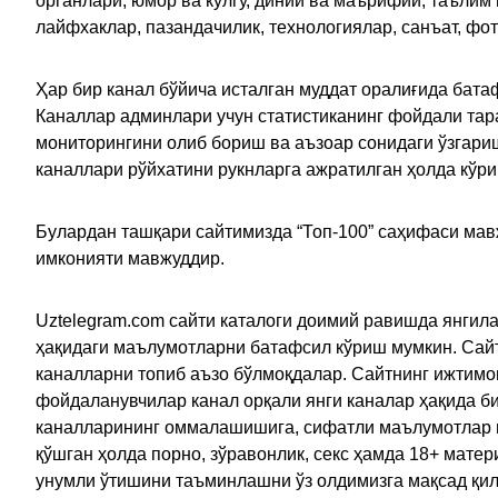
органлари, юмор ва кулгу, диний ва маърифий, таълим
лайфхаклар, пазандачилик, технологиялар, санъат, фо
Ҳар бир канал бўйича исталган муддат оралиғида батаф
Каналлар админлари учун статистиканинг фойдали тара
мониторингини олиб бориш ва аъзоар сонидаги ўзгариш
каналлари рўйхатини рукнларга ажратилган ҳолда кўр
Булардан ташқари сайтимизда “Топ-100” саҳифаси мав
имконияти мавжуддир.
Uztelegram.com сайти каталоги доимий равишда янгила
ҳақидаги маълумотларни батафсил кўриш мумкин. Сайт
каналларни топиб аъзо бўлмоқдалар. Сайтнинг ижтимо
фойдаланувчилар канал орқали янги каналар ҳақида би
каналларининг оммалашишига, сифатли маълумотлар в
қўшган ҳолда порно, зўравонлик, секс ҳамда 18+ мат
унумли ўтишини таъминлашни ўз олдимизга мақсад қил