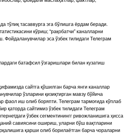
қтибослар, фойдали маслаҳатлар, фактлар,
да тўлиқ тасаввурга эга бўлишга ёрдам беради.
татистикасини кўриш; “рақобатчи” каналларни
ш. Фойдаланувчилар эса ўзбек тилидаги Телеграм
улардаги батафсил ўзгаришлари билан кузатиш
ҳифамизда сайтга қўшилган барча янги каналлар
нувчилар ўзларини қизиқтирган мавзу бўйича
ар фаол иш олиб боряпти. Телеграм тармоғида кўплаб
ир қаторда сайтимиз ўзбек тилидаги Телеграм
тернетдаги ўзбек сегментинингг ривожланишига ҳисса
аданий савиясини ошириш, уларни бўш вақтларини
арқалишига қарши олиб борилаётган барча чораларни