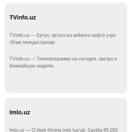
TVinfo.uz
TVinfo.uz — Бугун, эртага ва кейинги ҳафта учун
тўлиқ теледастурлар.
TVinfo.uz — Телепрограмма на сегодня, завтра и
ближайшую неделю.
Imlo.uz
Imlo.uz — Oʻzbek tilining imlo lugʻati. Saytda 85 000