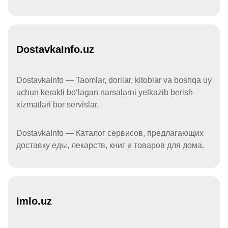
DostavkaInfo.uz
DostavkaInfo — Taomlar, dorilar, kitoblar va boshqa uy
uchun kerakli boʻlagan narsalarni yetkazib berish
xizmatlari bor servislar.
DostavkaInfo — Каталог сервисов, предлагающих
доставку еды, лекарств, книг и товаров для дома.
Imlo.uz