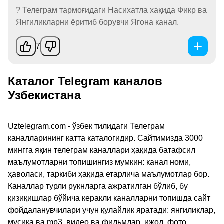
? Телеграм тармоғидаги Насихатла хақида Фикр ва
Янгиликларни ёритиб борувчи Ягона канал.
7
Каталог Telegram каналов
Узбекистана
Uztelegram.com - ўзбек тилидаги Телеграм
каналларининг катта каталогидир. Сайтимизда 3000
мингга яқин телеграм каналлари ҳақида батафсил
маълумотларни топишингиз мумкин: канал номи,
ҳаволаси, таркиби ҳақида етарлича маълумотлар бор.
Каналлар турли рукнларга ажратилган бўлиб, бу
қизиқишлар бўйича керакли каналларни топишда сайт
фойдаланувчилари учун қулайлик яратади: янгиликлар,
мусиқа ва mp3, видео ва фильмлар, ижод, фото,