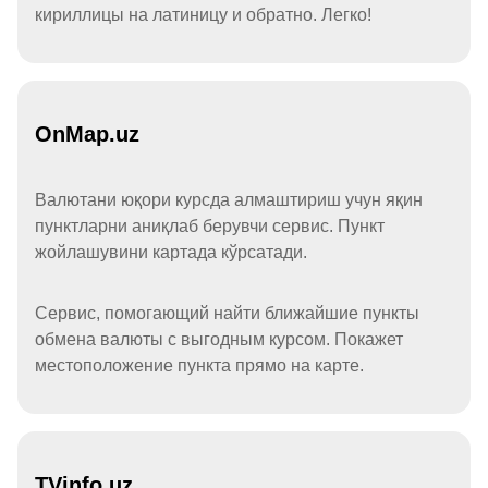
кириллицы на латиницу и обратно. Легко!
OnMap.uz
Валютани юқори курсда алмаштириш учун яқин
пунктларни аниқлаб берувчи сервис. Пункт
жойлашувини картада кўрсатади.
Сервис, помогающий найти ближайшие пункты
обмена валюты с выгодным курсом. Покажет
местоположение пункта прямо на карте.
TVinfo.uz