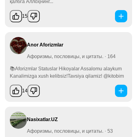
қалбга Аллоҳнинг...
15
Anor Aforizmlar
Афоризмы, пословицы, и цитаты. · 164
📚Aforizmlar Statuslar Hikoyalar Assalomu alaykum
Kanalimizga xush kelibsiz!Tavsiya qilamiz! @kitobim
14
Nasixatlar.UZ
Афоризмы, пословицы, и цитаты. · 53