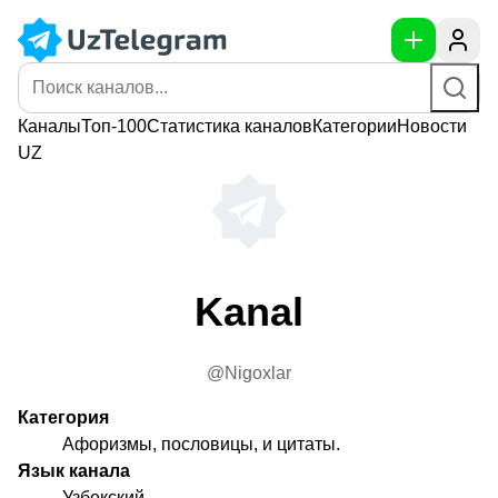
Каналы
Топ-100
Статистика
каналов
Категории
Новости
UZ
Kanal
@Nigoxlar
Категория
Афоризмы, пословицы, и цитаты.
Язык канала
Узбекский