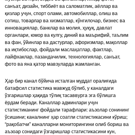
санъат, дизайн, тиббиёт ва саломатлик, аёллар ва
қизлар учун, спорт олами, автомобиллар, олиш ва
сотиш, товарлар ва хизматлар, кўнгилочар, бизнес ва
инновациялар, банклар ва молия, ҳуқуқ, давлат
органлари, юмор ва кулгу, диний ва маърифий, таълим
ва фан, ўйинлар ва дастурлар, афоризмлар, мақоллар
ва иқтибослар, фойдали маслаҳатлар, фактлар,
лайфхаклар, пазандачилик, технологиялар, санъат,
фото ва яна қатор мавзуларда жамланган.
Ҳар бир канал бўйича исталган муддат оралиғида
батафсил статистика мавжуд бўлиб, у каналдаги
ўзгаришлар ҳақида тўлиқ тасаввурга эга бўлишга
ёрдам беради. Каналлар админлари учун
статистиканинг фойдали тарафлари: аъзолар сонининг
ўсишини; каналнинг ҳар соатли статистикасини кўриш;
“рақобатчи” каналларни мониторингини олиб бориш ва
аъзоар сонидаги ўзгаришлар статистикасини кун,