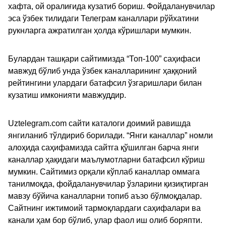
хафта, ой оралиғида кузатиб бориш. Фойдаланувчилар
эса ўзбек тилидаги Телеграм каналлари рўйхатини
рукнларга ажратилган ҳолда кўришлари мумкин.
Булардан ташқари сайтимизда “Топ-100” саҳифаси
мавжуд бўлиб унда ўзбек каналларининг ҳаққоний
рейтингини улардаги батафсил ўзгаришлари билан
кузатиш имконияти мавжуддир.
Uztelegram.com сайти каталоги доимий равишда
янгиланиб тўлдириб борилади. “Янги каналлар” номли
алоҳида саҳифамизда сайтга қўшилган барча янги
каналлар ҳақидаги маълумотларни батафсил кўриш
мумкин. Сайтимиз орқали кўплаб каналлар оммага
танилмоқда, фойдаланувчилар ўзларини қизиқтирган
мавзу бўйича каналларни топиб аъзо бўлмоқдалар.
Сайтнинг ижтимоий тармоқлардаги саҳифалари ва
канали ҳам бор бўлиб, улар фаол иш олиб боряпти.