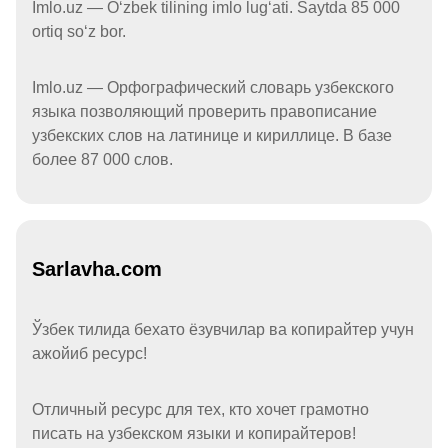
Imlo.uz — Oʻzbek tilining imlo lugʻati. Saytda 85 000
ortiq soʻz bor.
Imlo.uz — Орфографический словарь узбекского
языка позволяющий проверить правописание
узбекских слов на латинице и кириллице. В базе
более 87 000 слов.
Sarlavha.com
Ўзбек тилида бехато ёзувчилар ва копирайтер учун
ажойиб ресурс!
Отличный ресурс для тех, кто хочет грамотно
писать на узбекском языки и копирайтеров!