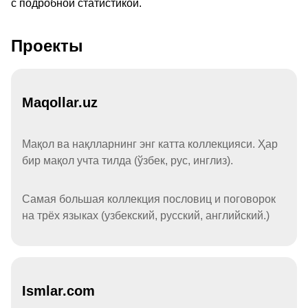
с подробной статистикой.
Проекты
Maqollar.uz
Мақол ва нақлларнинг энг катта коллекцияси. Ҳар
бир мақол учта тилда (ўзбек, рус, инглиз).
Самая большая коллекция пословиц и поговорок
на трёх языках (узбекский, русский, английский.)
Ismlar.com