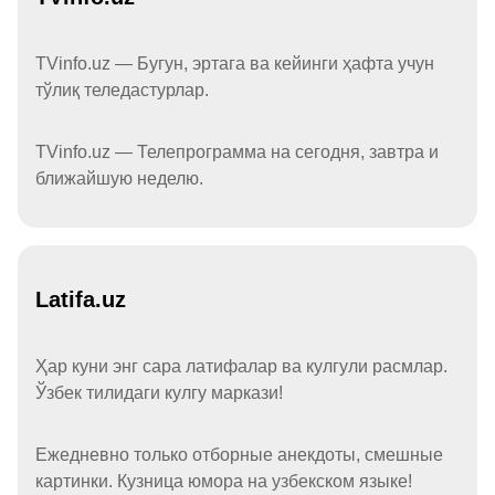
TVinfo.uz — Бугун, эртага ва кейинги ҳафта учун
тўлиқ теледастурлар.
TVinfo.uz — Телепрограмма на сегодня, завтра и
ближайшую неделю.
Latifa.uz
Ҳар куни энг сара латифалар ва кулгули расмлар.
Ўзбек тилидаги кулгу маркази!
Ежедневно только отборные анекдоты, смешные
картинки. Кузница юмора на узбекском языке!