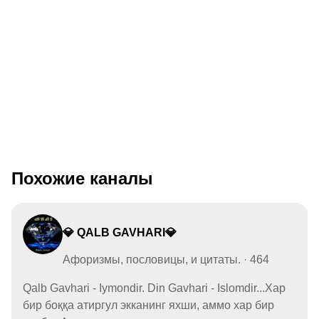
Похожие каналы
💎 QALB GAVHARI💎
Афоризмы, пословицы, и цитаты. · 464
Qalb Gavhari - Iymondir. Din Gavhari - Islomdir...Хар
бир боққа атиргул экканинг яхши, аммо хар бир