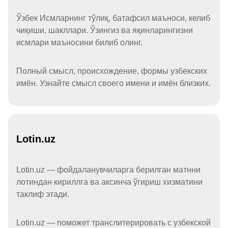
Ўзбек Исмларнинг тўлиқ, батафсил маъноси, келиб
чиқиши, шакллари. Ўзингиз ва яқинларингизни
исмлари маъносини билиб олинг.
Полный смысл, происхождение, формы узбекских
имён. Узнайте смысл своего имени и имён близких.
Lotin.uz
Lotin.uz — фойдаланувчиларга берилган матнни
лотиндан кириллга ва аксинча ўгириш хизматини
таклиф этади.
Lotin.uz — поможет транслитерировать с узбекской