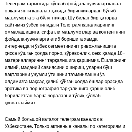
Телеграм тармоғида кўплаб фойдаланувчилар канал
орқали янги каналар ҳақида биринчилардан бўлиб
маълумотга эга бўляптилар. Шу билан бир қаторда
сайтимиз ўзбек тилидаги Телеграм каналларининг
оммалашишига, сифатли маълумотлар ва контентнинг
фойдаланувчиларга етиб боришига ҳамда
интернетдаги ўзбек сегментинингг ривожланишига
ҳисса қўшган ҳолда порно, зўравонлик, секс ҳамда 18+
материалларининг тарқалишига қаршимиз. Ёшларнинг
илмий, маданий савиясини ошириш, уларни бўш
вақтларини унумли ўтишини таъминлашни ўз
олдимизга мақсад қилиб қўйган ҳолда ёшлар орасида
эротика ва порнография тарқалишига қарши олиб
борилаётган барча чораларни тўлиқ қўллаб
қувватлаймиз
Самый большой каталог телеграм каналов в
Узбекистане. Только активные каналы по категориям и