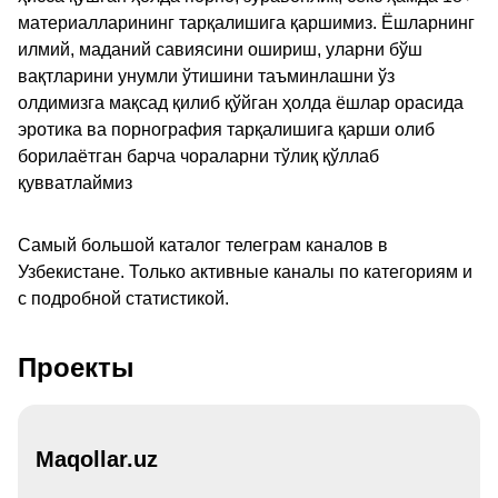
материалларининг тарқалишига қаршимиз. Ёшларнинг
илмий, маданий савиясини ошириш, уларни бўш
вақтларини унумли ўтишини таъминлашни ўз
олдимизга мақсад қилиб қўйган ҳолда ёшлар орасида
эротика ва порнография тарқалишига қарши олиб
борилаётган барча чораларни тўлиқ қўллаб
қувватлаймиз
Самый большой каталог телеграм каналов в
Узбекистане. Только активные каналы по категориям и
с подробной статистикой.
Проекты
Maqollar.uz