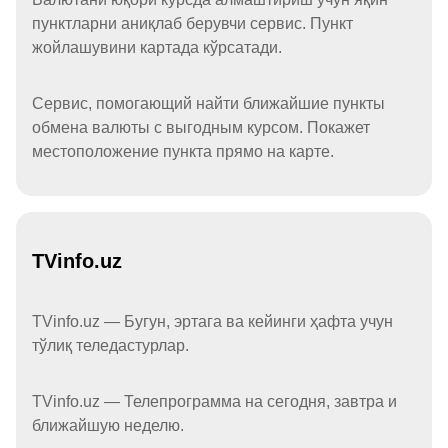
пунктларни аниқлаб берувчи сервис. Пункт
жойлашувини картада кўрсатади.
Сервис, помогающий найти ближайшие пункты
обмена валюты с выгодным курсом. Покажет
местоположение пункта прямо на карте.
TVinfo.uz
TVinfo.uz — Бугун, эртага ва кейинги ҳафта учун
тўлиқ теледастурлар.
TVinfo.uz — Телепрограмма на сегодня, завтра и
ближайшую неделю.