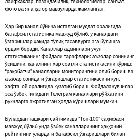
лайфхаклар, пазандачилик, технологиялар, санъат,
фото ва яна қатор мавзуларда жамланган.
Ҳар бир канал бўйича исталган муддат оралиғида
батафсил статистика мавжуд бўлиб, у каналдаги
ўзгаришлар ҳақида тўлиқ тасаввурга эга бўлишга
ёрдам беради. Каналлар админлари учун
статистиканинг фойдали тарафлари: аъзолар сонининг
ўсишини; каналнинг ҳар соатли статистикасини кўриш;
“рақобатчи” каналларни мониторингини олиб бориш ва
аъзоар сонидаги ўзгаришлар статистикасини кун,
хафта, ой оралиғида кузатиб бориш. Фойдаланувчилар
эса ўзбек тилидаги Телеграм каналлари рўйхатини
рукнларга ажратилган ҳолда кўришлари мумкин.
Булардан ташқари сайтимизда “Топ-100” саҳифаси
мавжуд бўлиб унда ўзбек каналларининг ҳаққоний
рейтингини улардаги батафсил ўзгаришлари билан