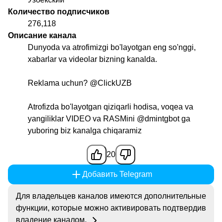
Количество подписчиков
276,118
Описание канала
Dunyoda va atrofimizgi bo'layotgan eng so'nggi,
xabarlar va videolar bizning kanalda.
Reklama uchun?
@ClickUZB
Atrofizda bo'layotgan qiziqarli hodisa, voqea va
yangiliklar VIDEO va RASMini
@dmintgbot
ga
yuboring biz kanalga chiqaramiz
20
Добавить Telegram
Для владельцев каналов имеются дополнительные
функции, которые можно активировать подтвердив
владение каналом.