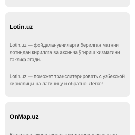
Lotin.uz
Lotin.uz — фойдаланувчиларга берилган матнни
лотиндан кириллга ва аксинча ўгириш хизматини
таклиф этади.
Lotin.uz — поможет транслитерировать с узбекской
кириллицы на латиницу и обратно. Легко!
OnMap.uz
Валютани юқори курсда алмаштириш учун яқин