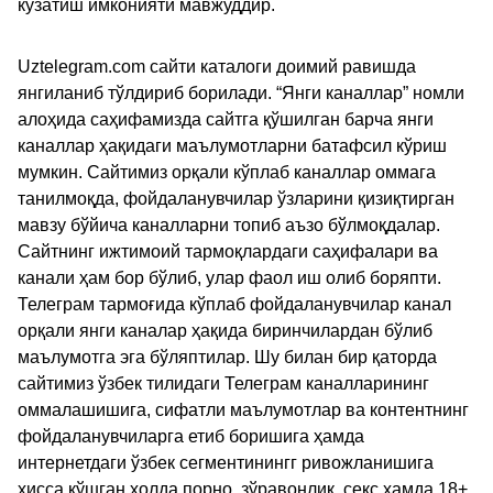
кузатиш имконияти мавжуддир.
Uztelegram.com сайти каталоги доимий равишда
янгиланиб тўлдириб борилади. “Янги каналлар” номли
алоҳида саҳифамизда сайтга қўшилган барча янги
каналлар ҳақидаги маълумотларни батафсил кўриш
мумкин. Сайтимиз орқали кўплаб каналлар оммага
танилмоқда, фойдаланувчилар ўзларини қизиқтирган
мавзу бўйича каналларни топиб аъзо бўлмоқдалар.
Сайтнинг ижтимоий тармоқлардаги саҳифалари ва
канали ҳам бор бўлиб, улар фаол иш олиб боряпти.
Телеграм тармоғида кўплаб фойдаланувчилар канал
орқали янги каналар ҳақида биринчилардан бўлиб
маълумотга эга бўляптилар. Шу билан бир қаторда
сайтимиз ўзбек тилидаги Телеграм каналларининг
оммалашишига, сифатли маълумотлар ва контентнинг
фойдаланувчиларга етиб боришига ҳамда
интернетдаги ўзбек сегментинингг ривожланишига
ҳисса қўшган ҳолда порно, зўравонлик, секс ҳамда 18+