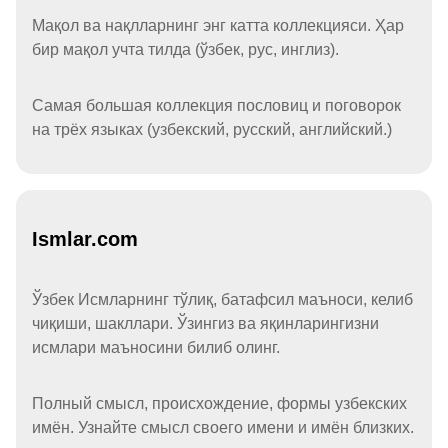
Мақол ва нақлларнинг энг катта коллекцияси. Ҳар
бир мақол учта тилда (ўзбек, рус, инглиз).
Самая большая коллекция пословиц и поговорок
на трёх языках (узбекский, русский, английский.)
Ismlar.com
Ўзбек Исмларнинг тўлиқ, батафсил маъноси, келиб
чиқиши, шакллари. Ўзингиз ва яқинларингизни
исмлари маъносини билиб олинг.
Полный смысл, происхождение, формы узбекских
имён. Узнайте смысл своего имени и имён близких.