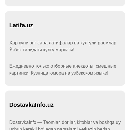
Latifa.uz
Ҳар куни энг сара латифалар ва кулгули расмлар.
Ўзбек тилидаги кулгу маркази!
Ежедневно только отборные анекдоты, смешные
картинки. Кузница юмора на узбекском языке!
DostavkaInfo.uz
DostavkaInfo — Taomlar, dorilar, kitoblar va boshqa uy
uchun kerakli boʻlagan narsalarni yetkazib berish