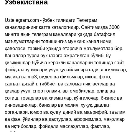
Узбекистана
Uztelegram.com - ўзбек тилидаги Телеграм
каналларининг катта каталогидир. Сайтимизда 3000
мингга яқин телеграм каналлари ҳақида батафсил
маълумотларни топишингиз мумкин: канал номи,
ҳаволаси, таркиби ҳақида етарлича маълумотлар бор.
Каналлар турли рукнларга ажратилган бўлиб, бу
қизиқишлар бўйича керакли каналларни топишда сайт
фойдаланувчилари учун қулайлик яратади: янгиликлар,
мусиқа ва mp3, видео ва фильмлар, ижод, фото,
санъат, дизайн, тиббиёт ва саломатлик, аёллар ва
қизлар учун, спорт олами, автомобиллар, олиш ва
сотиш, товарлар ва хизматлар, кўнгилочар, бизнес ва
инновациялар, банклар ва молия, ҳуқуқ, давлат
органлари, юмор ва кулгу, диний ва маърифий, таълим
ва фан, ўйинлар ва дастурлар, афоризмлар, мақоллар
ва иқтибослар, фойдали маслаҳатлар, фактлар,