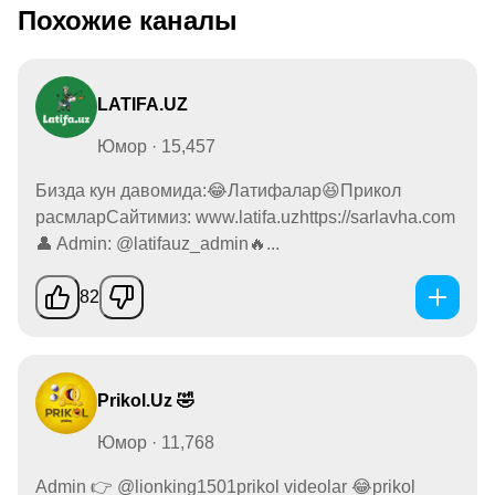
Похожие каналы
LATIFA.UZ
Юмор · 15,457
Бизда кун давомида:😂Латифалар😆Прикол
расмларСайтимиз: www.latifa.uzhttps://sarlavha.com
👤 Admin: @latifauz_admin🔥...
82
Prikol.Uz 🤣
Юмор · 11,768
Admin 👉 @lionking1501prikol videolar 😂prikol