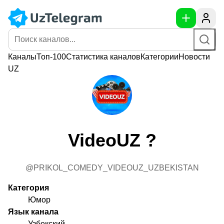
Каналы
Топ-100
Статистика
каналов
Категории
Новости
UZ
VideoUZ ?
@PRIKOL_COMEDY_VIDEOUZ_UZBEKISTAN
Категория
Юмор
Язык канала
Узбекский