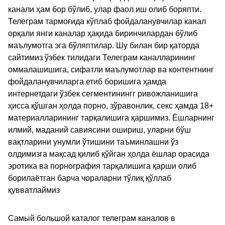
канали ҳам бор бўлиб, улар фаол иш олиб боряпти.
Телеграм тармоғида кўплаб фойдаланувчилар канал
орқали янги каналар ҳақида биринчилардан бўлиб
маълумотга эга бўляптилар. Шу билан бир қаторда
сайтимиз ўзбек тилидаги Телеграм каналларининг
оммалашишига, сифатли маълумотлар ва контентнинг
фойдаланувчиларга етиб боришига ҳамда
интернетдаги ўзбек сегментинингг ривожланишига
ҳисса қўшган ҳолда порно, зўравонлик, секс ҳамда 18+
материалларининг тарқалишига қаршимиз. Ёшларнинг
илмий, маданий савиясини ошириш, уларни бўш
вақтларини унумли ўтишини таъминлашни ўз
олдимизга мақсад қилиб қўйган ҳолда ёшлар орасида
эротика ва порнография тарқалишига қарши олиб
борилаётган барча чораларни тўлиқ қўллаб
қувватлаймиз
Самый большой каталог телеграм каналов в