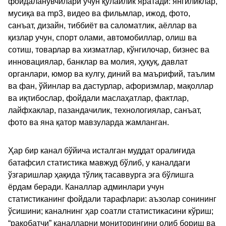
фойдаланувчилари учун қулайлик яратади: янгиликлар,
мусиқа ва mp3, видео ва фильмлар, ижод, фото,
санъат, дизайн, тиббиёт ва саломатлик, аёллар ва
қизлар учун, спорт олами, автомобиллар, олиш ва
сотиш, товарлар ва хизматлар, кўнгилочар, бизнес ва
инновациялар, банклар ва молия, ҳуқуқ, давлат
органлари, юмор ва кулгу, диний ва маърифий, таълим
ва фан, ўйинлар ва дастурлар, афоризмлар, мақоллар
ва иқтибослар, фойдали маслаҳатлар, фактлар,
лайфхаклар, пазандачилик, технологиялар, санъат,
фото ва яна қатор мавзуларда жамланган.
Ҳар бир канал бўйича исталган муддат оралиғида
батафсил статистика мавжуд бўлиб, у каналдаги
ўзгаришлар ҳақида тўлиқ тасаввурга эга бўлишга
ёрдам беради. Каналлар админлари учун
статистиканинг фойдали тарафлари: аъзолар сонининг
ўсишини; каналнинг ҳар соатли статистикасини кўриш;
“рақобатчи” каналларни мониторингини олиб бориш ва