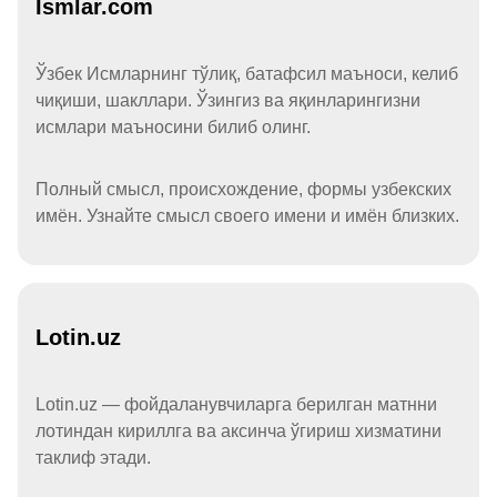
Ismlar.com
Ўзбек Исмларнинг тўлиқ, батафсил маъноси, келиб
чиқиши, шакллари. Ўзингиз ва яқинларингизни
исмлари маъносини билиб олинг.
Полный смысл, происхождение, формы узбекских
имён. Узнайте смысл своего имени и имён близких.
Lotin.uz
Lotin.uz — фойдаланувчиларга берилган матнни
лотиндан кириллга ва аксинча ўгириш хизматини
таклиф этади.