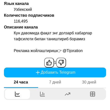
Язык канала
Узбекский
Количество подписчиков
116,495
Описание канала
Кун давомида фақат энг долзарб хабарлар
тафсилоти билан таништириб борамиз
Реклама жойлаштириш👉
@Tijoration
1
Добавить Telegram
24 часа
7 дней
30 дней