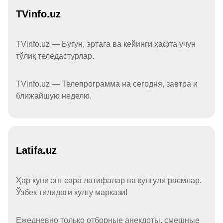
TVinfo.uz
TVinfo.uz — Бугун, эртага ва кейинги ҳафта учун
тўлиқ теледастурлар.
TVinfo.uz — Телепрограмма на сегодня, завтра и
ближайшую неделю.
Latifa.uz
Ҳар куни энг сара латифалар ва кулгули расмлар.
Ўзбек тилидаги кулгу маркази!
Ежедневно только отборные анекдоты, смешные