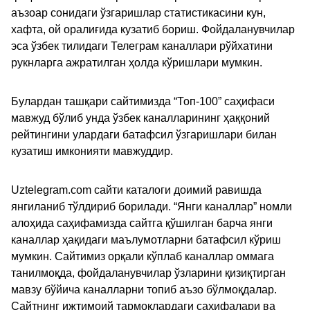
аъзоар сонидаги ўзгаришлар статистикасини кун,
хафта, ой оралиғида кузатиб бориш. Фойдаланувчилар
эса ўзбек тилидаги Телеграм каналлари рўйхатини
рукнларга ажратилган ҳолда кўришлари мумкин.
Булардан ташқари сайтимизда “Топ-100” саҳифаси
мавжуд бўлиб унда ўзбек каналларининг ҳаққоний
рейтингини улардаги батафсил ўзгаришлари билан
кузатиш имконияти мавжуддир.
Uztelegram.com сайти каталоги доимий равишда
янгиланиб тўлдириб борилади. “Янги каналлар” номли
алоҳида саҳифамизда сайтга қўшилган барча янги
каналлар ҳақидаги маълумотларни батафсил кўриш
мумкин. Сайтимиз орқали кўплаб каналлар оммага
танилмоқда, фойдаланувчилар ўзларини қизиқтирган
мавзу бўйича каналларни топиб аъзо бўлмоқдалар.
Сайтнинг ижтимоий тармоқлардаги саҳифалари ва