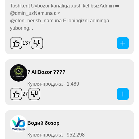
Toshkent Uybozor kanaliga xush kelibsizAdmin ➡️
@dmin_uzNamuna 👉
@elon_berish_namuna.E'loningizni adminga
yuboring...
137
? AliBozor ????
Купля-продажа · 1,489
27
Водий бозор
Купля-продажа · 952,298