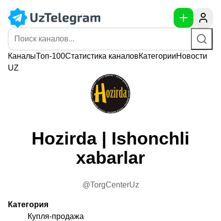
Каналы
Топ-100
Статистика
каналов
Категории
Новости
UZ
Hozirda | Ishonchli
xabarlar
@TorgCenterUz
Категория
Купля-продажа