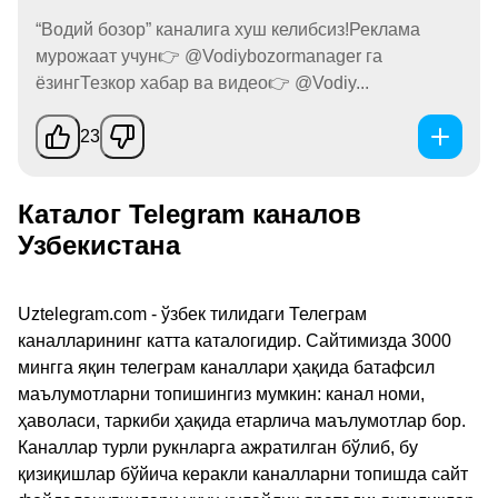
“Водий бозор” каналига хуш келибсиз!Реклама
мурожаат учун👉 @Vodiybozormanager га
ёзингТезкор хабар ва видео👉 @Vodiy...
23
Каталог Telegram каналов
Узбекистана
Uztelegram.com - ўзбек тилидаги Телеграм
каналларининг катта каталогидир. Сайтимизда 3000
мингга яқин телеграм каналлари ҳақида батафсил
маълумотларни топишингиз мумкин: канал номи,
ҳаволаси, таркиби ҳақида етарлича маълумотлар бор.
Каналлар турли рукнларга ажратилган бўлиб, бу
қизиқишлар бўйича керакли каналларни топишда сайт