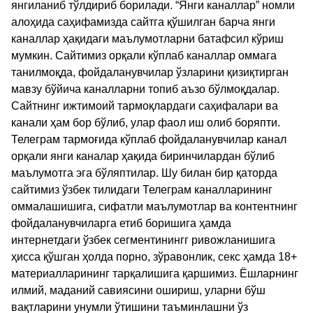
янгиланиб тўлдириб борилади. “Янги каналлар” номли
алоҳида саҳифамизда сайтга қўшилган барча янги
каналлар ҳақидаги маълумотларни батафсил кўриш
мумкин. Сайтимиз орқали кўплаб каналлар оммага
танилмоқда, фойдаланувчилар ўзларини қизиқтирган
мавзу бўйича каналларни топиб аъзо бўлмоқдалар.
Сайтнинг ижтимоий тармоқлардаги саҳифалари ва
канали ҳам бор бўлиб, улар фаол иш олиб боряпти.
Телеграм тармоғида кўплаб фойдаланувчилар канал
орқали янги каналар ҳақида биринчилардан бўлиб
маълумотга эга бўляптилар. Шу билан бир қаторда
сайтимиз ўзбек тилидаги Телеграм каналларининг
оммалашишига, сифатли маълумотлар ва контентнинг
фойдаланувчиларга етиб боришига ҳамда
интернетдаги ўзбек сегментинингг ривожланишига
ҳисса қўшган ҳолда порно, зўравонлик, секс ҳамда 18+
материалларининг тарқалишига қаршимиз. Ёшларнинг
илмий, маданий савиясини ошириш, уларни бўш
вақтларини унумли ўтишини таъминлашни ўз