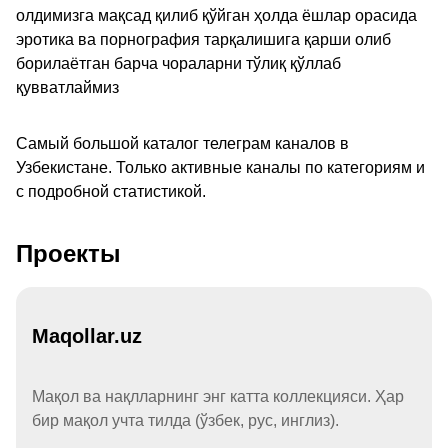
олдимизга мақсад қилиб қўйган ҳолда ёшлар орасида
эротика ва порнография тарқалишига қарши олиб
борилаётган барча чораларни тўлиқ қўллаб
қувватлаймиз
Самый большой каталог телеграм каналов в
Узбекистане. Только активные каналы по категориям и
с подробной статистикой.
Проекты
Maqollar.uz
Мақол ва нақлларнинг энг катта коллекцияси. Ҳар
бир мақол учта тилда (ўзбек, рус, инглиз).