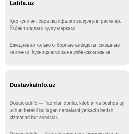
Latifa.uz
Ҳар куни энг сара латифалар ва кулгули расмлар.
Ўзбек тилидаги кулгу маркази!
Ежедневно только отборные анекдоты, смешные
картинки. Кузница юмора на узбекском языке!
DostavkaInfo.uz
DostavkaInfo — Taomlar, dorilar, kitoblar va boshqa uy
uchun kerakli boʻlagan narsalarni yetkazib berish
xizmatlari bor servislar.