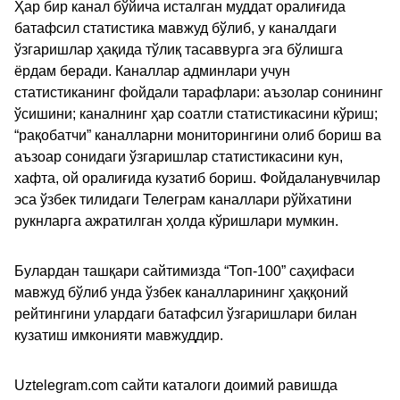
Ҳар бир канал бўйича исталган муддат оралиғида
батафсил статистика мавжуд бўлиб, у каналдаги
ўзгаришлар ҳақида тўлиқ тасаввурга эга бўлишга
ёрдам беради. Каналлар админлари учун
статистиканинг фойдали тарафлари: аъзолар сонининг
ўсишини; каналнинг ҳар соатли статистикасини кўриш;
“рақобатчи” каналларни мониторингини олиб бориш ва
аъзоар сонидаги ўзгаришлар статистикасини кун,
хафта, ой оралиғида кузатиб бориш. Фойдаланувчилар
эса ўзбек тилидаги Телеграм каналлари рўйхатини
рукнларга ажратилган ҳолда кўришлари мумкин.
Булардан ташқари сайтимизда “Топ-100” саҳифаси
мавжуд бўлиб унда ўзбек каналларининг ҳаққоний
рейтингини улардаги батафсил ўзгаришлари билан
кузатиш имконияти мавжуддир.
Uztelegram.com сайти каталоги доимий равишда