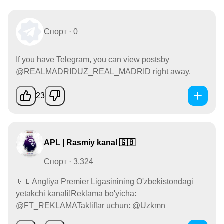
Спорт · 0
If you have Telegram, you can view postsby
@REALMADRIDUZ_REAL_MADRID right away.
23
APL | Rasmiy kanal 🇬🇧
Спорт · 3,324
🇬🇧Angliya Premier Ligasinining O'zbekistondagi
yetakchi kanali!Reklama bo'yicha:
@FT_REKLAMATakliflar uchun: @Uzkmn