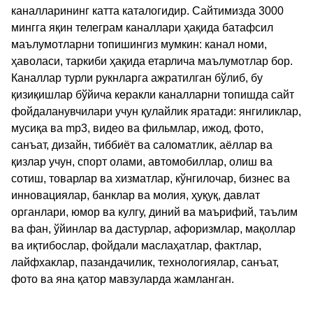
каналларининг катта каталогидир. Сайтимизда 3000
мингга яқин телеграм каналлари ҳақида батафсил
маълумотларни топишингиз мумкин: канал номи,
ҳаволаси, таркиби ҳақида етарлича маълумотлар бор.
Каналлар турли рукнларга ажратилган бўлиб, бу
қизиқишлар бўйича керакли каналларни топишда сайт
фойдаланувчилари учун қулайлик яратади: янгиликлар,
мусиқа ва mp3, видео ва фильмлар, ижод, фото,
санъат, дизайн, тиббиёт ва саломатлик, аёллар ва
қизлар учун, спорт олами, автомобиллар, олиш ва
сотиш, товарлар ва хизматлар, кўнгилочар, бизнес ва
инновациялар, банклар ва молия, ҳуқуқ, давлат
органлари, юмор ва кулгу, диний ва маърифий, таълим
ва фан, ўйинлар ва дастурлар, афоризмлар, мақоллар
ва иқтибослар, фойдали маслаҳатлар, фактлар,
лайфхаклар, пазандачилик, технологиялар, санъат,
фото ва яна қатор мавзуларда жамланган.