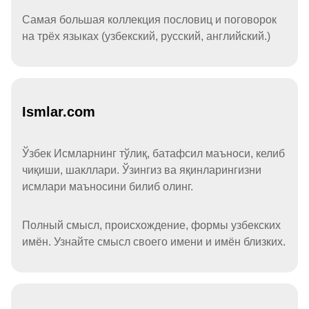
Самая большая коллекция пословиц и поговорок
на трёх языках (узбекский, русский, английский.)
Ismlar.com
Ўзбек Исмларнинг тўлиқ, батафсил маъноси, келиб
чиқиши, шакллари. Ўзингиз ва яқинларингизни
исмлари маъносини билиб олинг.
Полный смысл, происхождение, формы узбекских
имён. Узнайте смысл своего имени и имён близких.