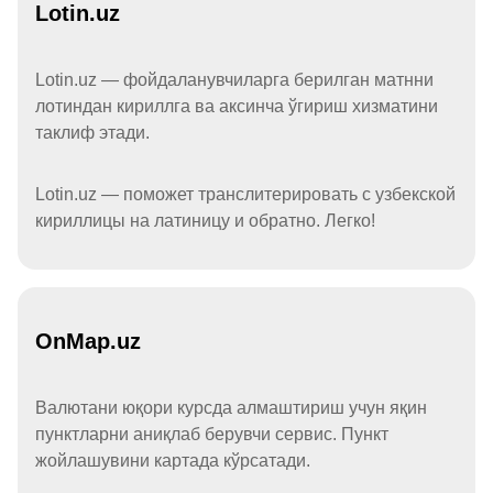
Lotin.uz
Lotin.uz — фойдаланувчиларга берилган матнни
лотиндан кириллга ва аксинча ўгириш хизматини
таклиф этади.
Lotin.uz — поможет транслитерировать с узбекской
кириллицы на латиницу и обратно. Легко!
OnMap.uz
Валютани юқори курсда алмаштириш учун яқин
пунктларни аниқлаб берувчи сервис. Пункт
жойлашувини картада кўрсатади.