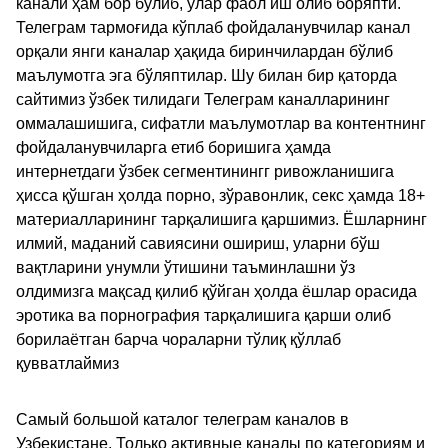
канали ҳам бор бўлиб, улар фаол иш олиб боряпти.
Телеграм тармоғида кўплаб фойдаланувчилар канал
орқали янги каналар ҳақида биринчилардан бўлиб
маълумотга эга бўляптилар. Шу билан бир қаторда
сайтимиз ўзбек тилидаги Телеграм каналларининг
оммалашишига, сифатли маълумотлар ва контентнинг
фойдаланувчиларга етиб боришига ҳамда
интернетдаги ўзбек сегментинингг ривожланишига
ҳисса қўшган ҳолда порно, зўравонлик, секс ҳамда 18+
материалларининг тарқалишига қаршимиз. Ёшларнинг
илмий, маданий савиясини ошириш, уларни бўш
вақтларини унумли ўтишини таъминлашни ўз
олдимизга мақсад қилиб қўйган ҳолда ёшлар орасида
эротика ва порнография тарқалишига қарши олиб
борилаётган барча чораларни тўлиқ қўллаб
қувватлаймиз
Самый большой каталог телеграм каналов в
Узбекистане. Только активные каналы по категориям и