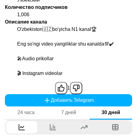
Количество подписчиков
1,006
Описание канала
O'zbekiston🇺🇿bo'yicha N1 kanal🏆
Eng so'ngi video yangiliklar shu каnalda💯✔️
🎤Audio prikollar
🎬 Instagram videolar
1
Добавить Telegram
24 часа
7 дней
30 дней