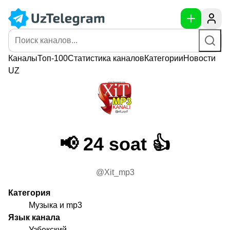
Каналы
Топ-100
Статистика
каналов
Категории
Новости
UZ
📢 24 soat 👍
@Xit_mp3
Категория
Музыка и mp3
Язык канала
Узбекский