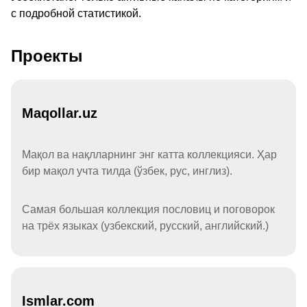
с подробной статистикой.
Проекты
Maqollar.uz
Мақол ва нақлларнинг энг катта коллекцияси. Ҳар
бир мақол учта тилда (ўзбек, рус, инглиз).
Самая большая коллекция пословиц и поговорок
на трёх языках (узбекский, русский, английский.)
Ismlar.com