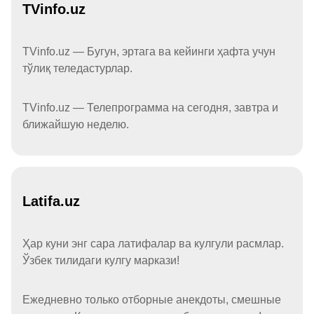
TVinfo.uz
TVinfo.uz — Бугун, эртага ва кейинги ҳафта учун
тўлиқ теледастурлар.
TVinfo.uz — Телепрограмма на сегодня, завтра и
ближайшую неделю.
Latifa.uz
Ҳар куни энг сара латифалар ва кулгули расмлар.
Ўзбек тилидаги кулгу маркази!
Ежедневно только отборные анекдоты, смешные