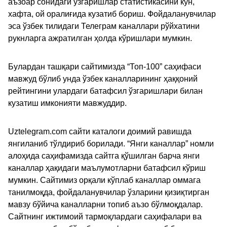
аъзоар сонидаги ўзгаришлар статистикасини кун,
хафта, ой оралиғида кузатиб бориш. Фойдаланувчилар
эса ўзбек тилидаги Телеграм каналлари рўйхатини
рукнларга ажратилган ҳолда кўришлари мумкин.
Булардан ташқари сайтимизда “Топ-100” саҳифаси
мавжуд бўлиб унда ўзбек каналларининг ҳаққоний
рейтингини улардаги батафсил ўзгаришлари билан
кузатиш имконияти мавжуддир.
Uztelegram.com сайти каталоги доимий равишда
янгиланиб тўлдириб борилади. “Янги каналлар” номли
алоҳида саҳифамизда сайтга қўшилган барча янги
каналлар ҳақидаги маълумотларни батафсил кўриш
мумкин. Сайтимиз орқали кўплаб каналлар оммага
танилмоқда, фойдаланувчилар ўзларини қизиқтирган
мавзу бўйича каналларни топиб аъзо бўлмоқдалар.
Сайтнинг ижтимоий тармоқлардаги саҳифалари ва