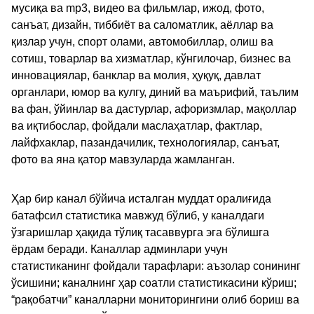
мусиқа ва mp3, видео ва фильмлар, ижод, фото,
санъат, дизайн, тиббиёт ва саломатлик, аёллар ва
қизлар учун, спорт олами, автомобиллар, олиш ва
сотиш, товарлар ва хизматлар, кўнгилочар, бизнес ва
инновациялар, банклар ва молия, ҳуқуқ, давлат
органлари, юмор ва кулгу, диний ва маърифий, таълим
ва фан, ўйинлар ва дастурлар, афоризмлар, мақоллар
ва иқтибослар, фойдали маслаҳатлар, фактлар,
лайфхаклар, пазандачилик, технологиялар, санъат,
фото ва яна қатор мавзуларда жамланган.
Ҳар бир канал бўйича исталган муддат оралиғида
батафсил статистика мавжуд бўлиб, у каналдаги
ўзгаришлар ҳақида тўлиқ тасаввурга эга бўлишга
ёрдам беради. Каналлар админлари учун
статистиканинг фойдали тарафлари: аъзолар сонининг
ўсишини; каналнинг ҳар соатли статистикасини кўриш;
“рақобатчи” каналларни мониторингини олиб бориш ва