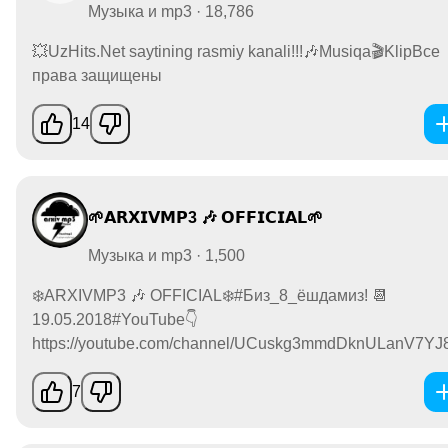
Музыка и mp3 · 18,786
💥UzHits.Net saytining rasmiy kanali!!!🎶Musiqa🎬KlipВсе
права защищены
14
🌱𝗔𝗥𝗫𝗜𝗩𝗠𝗣3 🎶 𝗢𝗙𝗙𝗜𝗖𝗜𝗔𝗟🌱
Музыка и mp3 · 1,500
❄️ARXIVMP3 🎶 OFFICIAL❄️#Биз_8_ёшдамиз! 📆
19.05.2018#YouTube👇
https://youtube.com/channel/UCuskg3mmdDknULanV7YJ8.
7