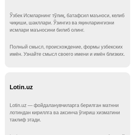
Ўзбек Исмларнинг тўлиқ, батафсил маъноси, келиб
чиқиши, шакллари. Ўзингиз ва яқинларингизни
исмлари маъносини билиб олинг.
Полный смысл, происхождение, формы узбекских
имён. Узнайте смысл своего имени и имён близких.
Lotin.uz
Lotin.uz — фойдаланувчиларга берилган матнни
лотиндан кириллга ва аксинча ўгириш хизматини
таклиф этади.