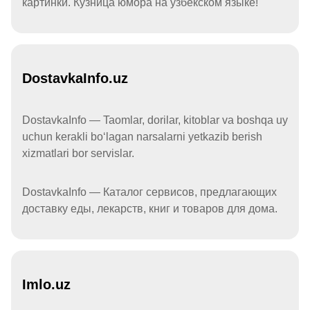
картинки. Кузница юмора на узбекском языке!
DostavkaInfo.uz
DostavkaInfo — Taomlar, dorilar, kitoblar va boshqa uy
uchun kerakli boʻlagan narsalarni yetkazib berish
xizmatlari bor servislar.
DostavkaInfo — Каталог сервисов, предлагающих
доставку еды, лекарств, книг и товаров для дома.
Imlo.uz