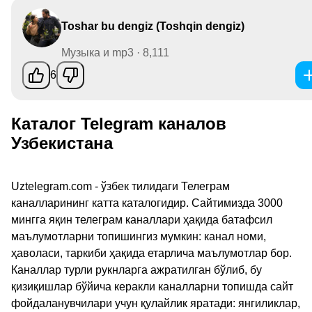
Toshar bu dengiz (Toshqin dengiz)
Музыка и mp3 · 8,111
6
Каталог Telegram каналов
Узбекистана
Uztelegram.com - ўзбек тилидаги Телеграм
каналларининг катта каталогидир. Сайтимизда 3000
мингга яқин телеграм каналлари ҳақида батафсил
маълумотларни топишингиз мумкин: канал номи,
ҳаволаси, таркиби ҳақида етарлича маълумотлар бор.
Каналлар турли рукнларга ажратилган бўлиб, бу
қизиқишлар бўйича керакли каналларни топишда сайт
фойдаланувчилари учун қулайлик яратади: янгиликлар,