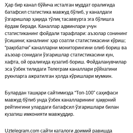
Ҳар бир канал бўйича исталган муддат оралиғида
батафсил статистика мавжуд бўлиб, у каналдаги
ўзгаришлар ҳақида тўлиқ тасаввурга эга бўлишга
ёрдам беради. Каналлар админлари учун
статистиканинг фойдали тарафлари: аъзолар сонининг
ўсишини; каналнинг ҳар соатли статистикасини кўриш;
“рақобатчи” каналларни мониторингини олиб бориш ва
аъзоар сонидаги ўзгаришлар статистикасини кун,
хафта, ой оралиғида кузатиб бориш. Фойдаланувчилар
эса ўзбек тилидаги Телеграм каналлари рўйхатини
рукнларга ажратилган ҳолда кўришлари мумкин.
Булардан ташқари сайтимизда “Топ-100” саҳифаси
мавжуд бўлиб унда ўзбек каналларининг ҳаққоний
рейтингини улардаги батафсил ўзгаришлари билан
кузатиш имконияти мавжуддир.
Uztelegram.com сайти каталоги доимий равишда