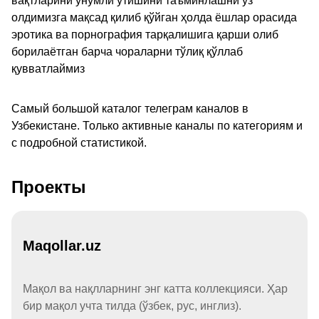
вақтларини унумли ўтишини таъминлашни ўз
олдимизга мақсад қилиб қўйган ҳолда ёшлар орасида
эротика ва порнография тарқалишига қарши олиб
борилаётган барча чораларни тўлиқ қўллаб
қувватлаймиз
Самый большой каталог телеграм каналов в
Узбекистане. Только активные каналы по категориям и
с подробной статистикой.
Проекты
Maqollar.uz
Мақол ва нақлларнинг энг катта коллекцияси. Ҳар
бир мақол учта тилда (ўзбек, рус, инглиз).