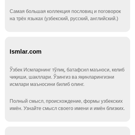
Самая большая коллекция пословиц и поговорок
на трёх языках (узбекский, русский, английский.)
Ismlar.com
Ўзбек Исмларнинг тўлиқ, батафсил маъноси, келиб
чиқиши, шакллари. Ўзингиз ва яқинларингизни
исмлари маъносини билиб олинг.
Полный смысл, происхождение, формы узбекских
имён. Узнайте смысл своего имени и имён близких.