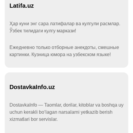
Latifa.uz
Ҳар куни энг сара латифалар ва кулгули расмлар.
Ўзбек тилидаги кулгу маркази!
Ежедневно только отборные анекдоты, смешные
картинки. Кузница юмора на узбекском языке!
DostavkaInfo.uz
DostavkaInfo — Taomlar, dorilar, kitoblar va boshqa uy
uchun kerakli boʻlagan narsalarni yetkazib berish
xizmatlari bor servislar.