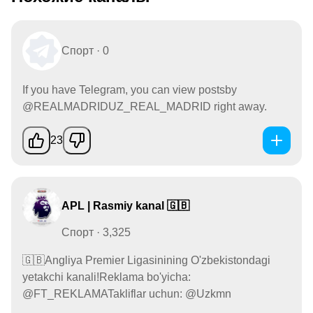
Спорт · 0
If you have Telegram, you can view postsby
@REALMADRIDUZ_REAL_MADRID right away.
23
APL | Rasmiy kanal 🇬🇧
Спорт · 3,325
🇬🇧Angliya Premier Ligasinining O'zbekistondagi
yetakchi kanali!Reklama bo'yicha:
@FT_REKLAMATakliflar uchun: @Uzkmn