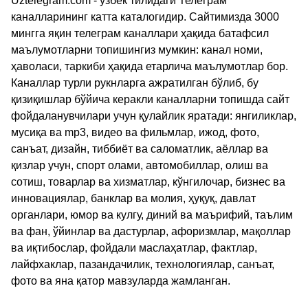
Uztelegram.com - ўзбек тилидаги Телеграм
каналларининг катта каталогидир. Сайтимизда 3000
мингга яқин телеграм каналлари ҳақида батафсил
маълумотларни топишингиз мумкин: канал номи,
ҳаволаси, таркиби ҳақида етарлича маълумотлар бор.
Каналлар турли рукнларга ажратилган бўлиб, бу
қизиқишлар бўйича керакли каналларни топишда сайт
фойдаланувчилари учун қулайлик яратади: янгиликлар,
мусиқа ва mp3, видео ва фильмлар, ижод, фото,
санъат, дизайн, тиббиёт ва саломатлик, аёллар ва
қизлар учун, спорт олами, автомобиллар, олиш ва
сотиш, товарлар ва хизматлар, кўнгилочар, бизнес ва
инновациялар, банклар ва молия, ҳуқуқ, давлат
органлари, юмор ва кулгу, диний ва маърифий, таълим
ва фан, ўйинлар ва дастурлар, афоризмлар, мақоллар
ва иқтибослар, фойдали маслаҳатлар, фактлар,
лайфхаклар, пазандачилик, технологиялар, санъат,
фото ва яна қатор мавзуларда жамланган.