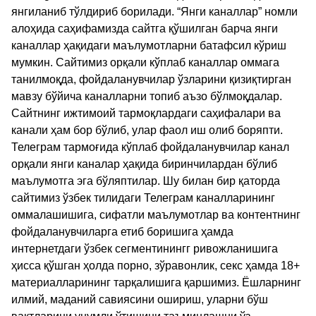
янгиланиб тўлдириб борилади. “Янги каналлар” номли
алоҳида саҳифамизда сайтга қўшилган барча янги
каналлар ҳақидаги маълумотларни батафсил кўриш
мумкин. Сайтимиз орқали кўплаб каналлар оммага
танилмоқда, фойдаланувчилар ўзларини қизиқтирган
мавзу бўйича каналларни топиб аъзо бўлмоқдалар.
Сайтнинг ижтимоий тармоқлардаги саҳифалари ва
канали ҳам бор бўлиб, улар фаол иш олиб боряпти.
Телеграм тармоғида кўплаб фойдаланувчилар канал
орқали янги каналар ҳақида биринчилардан бўлиб
маълумотга эга бўляптилар. Шу билан бир қаторда
сайтимиз ўзбек тилидаги Телеграм каналларининг
оммалашишига, сифатли маълумотлар ва контентнинг
фойдаланувчиларга етиб боришига ҳамда
интернетдаги ўзбек сегментинингг ривожланишига
ҳисса қўшган ҳолда порно, зўравонлик, секс ҳамда 18+
материалларининг тарқалишига қаршимиз. Ёшларнинг
илмий, маданий савиясини ошириш, уларни бўш