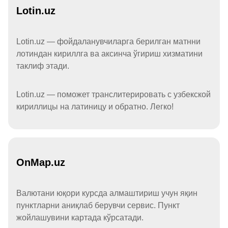
Lotin.uz
Lotin.uz — фойдаланувчиларга берилган матнни
лотиндан кириллга ва аксинча ўгириш хизматини
таклиф этади.
Lotin.uz — поможет транслитерировать с узбекской
кириллицы на латиницу и обратно. Легко!
OnMap.uz
Валютани юқори курсда алмаштириш учун яқин
пунктларни аниқлаб берувчи сервис. Пункт
жойлашувини картада кўрсатади.