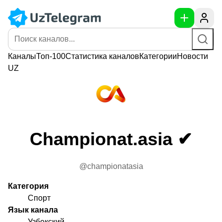
Каналы
Топ-100
Статистика
каналов
Категории
Новости
UZ
Championat.asia ✔
@championatasia
Категория
Спорт
Язык канала
Узбекский