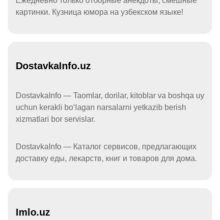
Ежедневно только отборные анекдоты, смешные
картинки. Кузница юмора на узбекском языке!
DostavkaInfo.uz
DostavkaInfo — Taomlar, dorilar, kitoblar va boshqa uy
uchun kerakli boʻlagan narsalarni yetkazib berish
xizmatlari bor servislar.
DostavkaInfo — Каталог сервисов, предлагающих
доставку еды, лекарств, книг и товаров для дома.
Imlo.uz