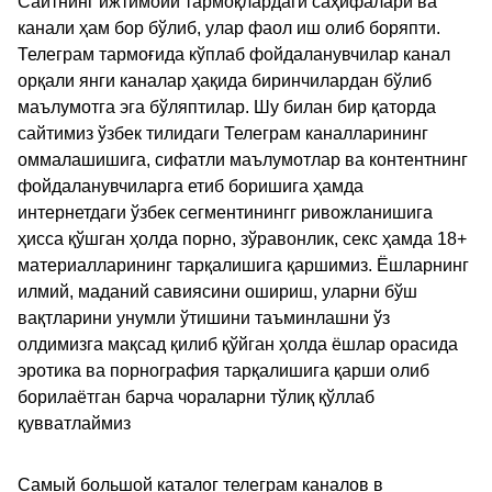
Сайтнинг ижтимоий тармоқлардаги саҳифалари ва
канали ҳам бор бўлиб, улар фаол иш олиб боряпти.
Телеграм тармоғида кўплаб фойдаланувчилар канал
орқали янги каналар ҳақида биринчилардан бўлиб
маълумотга эга бўляптилар. Шу билан бир қаторда
сайтимиз ўзбек тилидаги Телеграм каналларининг
оммалашишига, сифатли маълумотлар ва контентнинг
фойдаланувчиларга етиб боришига ҳамда
интернетдаги ўзбек сегментинингг ривожланишига
ҳисса қўшган ҳолда порно, зўравонлик, секс ҳамда 18+
материалларининг тарқалишига қаршимиз. Ёшларнинг
илмий, маданий савиясини ошириш, уларни бўш
вақтларини унумли ўтишини таъминлашни ўз
олдимизга мақсад қилиб қўйган ҳолда ёшлар орасида
эротика ва порнография тарқалишига қарши олиб
борилаётган барча чораларни тўлиқ қўллаб
қувватлаймиз
Самый большой каталог телеграм каналов в