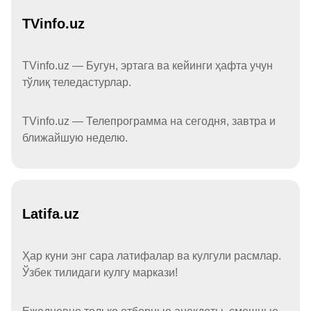
TVinfo.uz
TVinfo.uz — Бугун, эртага ва кейинги ҳафта учун
тўлиқ теледастурлар.
TVinfo.uz — Телепрограмма на сегодня, завтра и
ближайшую неделю.
Latifa.uz
Ҳар куни энг сара латифалар ва кулгули расмлар.
Ўзбек тилидаги кулгу маркази!