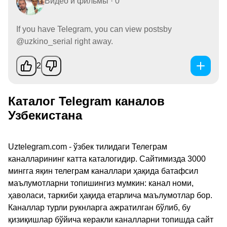
Видео и фильмы · 0
If you have Telegram, you can view postsby
@uzkino_serial right away.
2
Каталог Telegram каналов
Узбекистана
Uztelegram.com - ўзбек тилидаги Телеграм
каналларининг катта каталогидир. Сайтимизда 3000
мингга яқин телеграм каналлари ҳақида батафсил
маълумотларни топишингиз мумкин: канал номи,
ҳаволаси, таркиби ҳақида етарлича маълумотлар бор.
Каналлар турли рукнларга ажратилган бўлиб, бу
қизиқишлар бўйича керакли каналларни топишда сайт