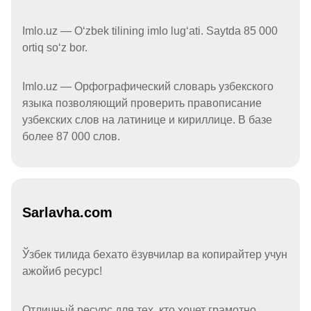
Imlo.uz — Oʻzbek tilining imlo lugʻati. Saytda 85 000
ortiq soʻz bor.
Imlo.uz — Орфографический словарь узбекского
языка позволяющий проверить правописание
узбекских слов на латинице и кириллице. В базе
более 87 000 слов.
Sarlavha.com
Ўзбек тилида бехато ёзувчилар ва копирайтер учун
ажойиб ресурс!
Отличный ресурс для тех, кто хочет грамотно