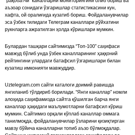
“рақобатчи” каналларни мониторингини олиб бориш ва
аъзоар сонидаги ўзгаришлар статистикасини кун,
хафта, ой оралиғида кузатиб бориш. Фойдаланувчилар
эса ўзбек тилидаги Телеграм каналлари рўйхатини
рукнларга ажратилган ҳолда кўришлари мумкин.
Булардан ташқари сайтимизда “Топ-100” саҳифаси
мавжуд бўлиб унда ўзбек каналларининг ҳаққоний
рейтингини улардаги батафсил ўзгаришлари билан
кузатиш имконияти мавжуддир.
Uztelegram.com сайти каталоги доимий равишда
янгиланиб тўлдириб борилади. “Янги каналлар” номли
алоҳида саҳифамизда сайтга қўшилган барча янги
каналлар ҳақидаги маълумотларни батафсил кўриш
мумкин. Сайтимиз орқали кўплаб каналлар оммага
танилмоқда, фойдаланувчилар ўзларини қизиқтирган
мавзу бўйича каналларни топиб аъзо бўлмоқдалар.