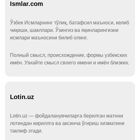
Ismlar.com
Ўзбек Исмларнинг тўлиқ, батафсил маъноси, келиб
чиқиши, шакллари. Ўзингиз ва яқинларингизни
исмлари маъносини билиб олинг.
Полный смысл, происхождение, формы узбекских
имён. Узнайте смысл своего имени и имён близких.
Lotin.uz
Lotin.uz — фойдаланувчиларга берилган матнни
лотиндан кириллга ва аксинча ўгириш хизматини
таклиф этади.