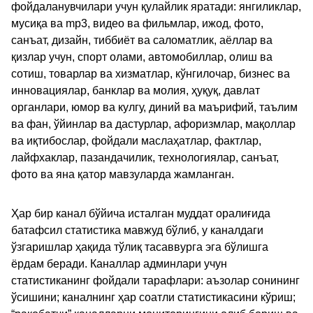
фойдаланувчилари учун қулайлик яратади: янгиликлар,
мусиқа ва mp3, видео ва фильмлар, ижод, фото,
санъат, дизайн, тиббиёт ва саломатлик, аёллар ва
қизлар учун, спорт олами, автомобиллар, олиш ва
сотиш, товарлар ва хизматлар, кўнгилочар, бизнес ва
инновациялар, банклар ва молия, ҳуқуқ, давлат
органлари, юмор ва кулгу, диний ва маърифий, таълим
ва фан, ўйинлар ва дастурлар, афоризмлар, мақоллар
ва иқтибослар, фойдали маслаҳатлар, фактлар,
лайфхаклар, пазандачилик, технологиялар, санъат,
фото ва яна қатор мавзуларда жамланган.
Ҳар бир канал бўйича исталган муддат оралиғида
батафсил статистика мавжуд бўлиб, у каналдаги
ўзгаришлар ҳақида тўлиқ тасаввурга эга бўлишга
ёрдам беради. Каналлар админлари учун
статистиканинг фойдали тарафлари: аъзолар сонининг
ўсишини; каналнинг ҳар соатли статистикасини кўриш;