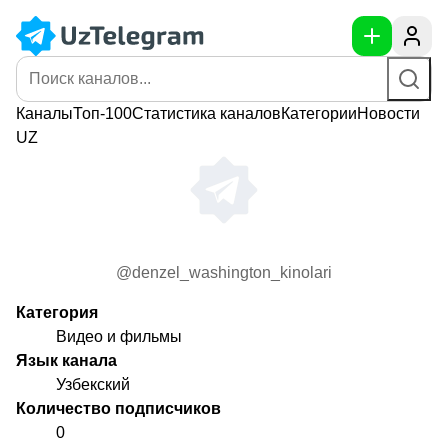
Каналы
Топ-100
Статистика
каналов
Категории
Новости
UZ
@denzel_washington_kinolari
Категория
Видео и фильмы
Язык канала
Узбекский
Количество подписчиков
0