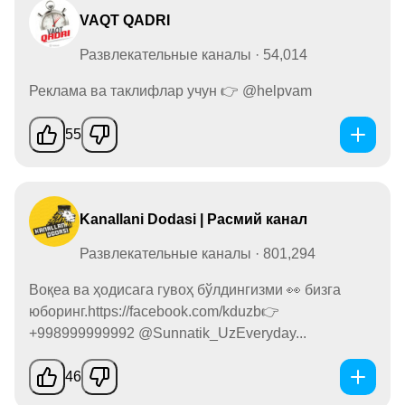
VAQT QADRI
Развлекательные каналы · 54,014
Реклама ва таклифлар учун 👉 @helpvam
55
Kanallani Dodasi | Расмий канал
Развлекательные каналы · 801,294
Воқеа ва ҳодисага гувоҳ бўлдингизми 👀 бизга
юборинг.https://facebook.com/kduzb👉
+998999999992 @Sunnatik_UzEveryday...
46