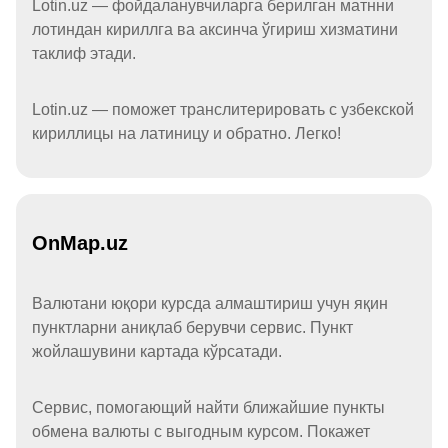
Lotin.uz — фойдаланувчиларга берилган матнни
лотиндан кириллга ва аксинча ўгириш хизматини
таклиф этади.
Lotin.uz — поможет транслитерировать с узбекской
кириллицы на латиницу и обратно. Легко!
OnMap.uz
Валютани юқори курсда алмаштириш учун яқин
пунктларни аниқлаб берувчи сервис. Пункт
жойлашувини картада кўрсатади.
Сервис, помогающий найти ближайшие пункты
обмена валюты с выгодным курсом. Покажет