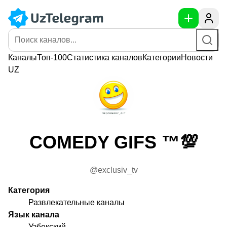
Каналы
Топ-100
Статистика
каналов
Категории
Новости
UZ
COMEDY GIFS ™💯
@exclusiv_tv
Категория
Развлекательные каналы
Язык канала
Узбекский