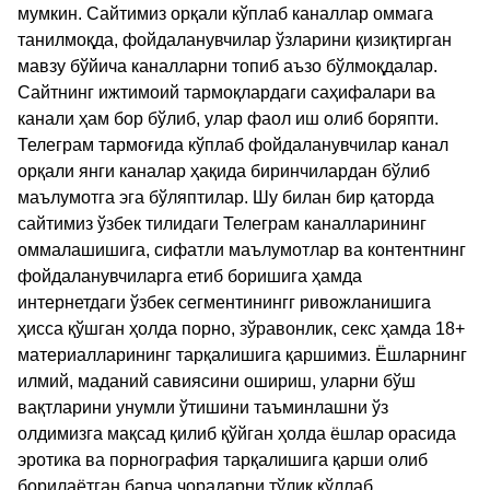
мумкин. Сайтимиз орқали кўплаб каналлар оммага
танилмоқда, фойдаланувчилар ўзларини қизиқтирган
мавзу бўйича каналларни топиб аъзо бўлмоқдалар.
Сайтнинг ижтимоий тармоқлардаги саҳифалари ва
канали ҳам бор бўлиб, улар фаол иш олиб боряпти.
Телеграм тармоғида кўплаб фойдаланувчилар канал
орқали янги каналар ҳақида биринчилардан бўлиб
маълумотга эга бўляптилар. Шу билан бир қаторда
сайтимиз ўзбек тилидаги Телеграм каналларининг
оммалашишига, сифатли маълумотлар ва контентнинг
фойдаланувчиларга етиб боришига ҳамда
интернетдаги ўзбек сегментинингг ривожланишига
ҳисса қўшган ҳолда порно, зўравонлик, секс ҳамда 18+
материалларининг тарқалишига қаршимиз. Ёшларнинг
илмий, маданий савиясини ошириш, уларни бўш
вақтларини унумли ўтишини таъминлашни ўз
олдимизга мақсад қилиб қўйган ҳолда ёшлар орасида
эротика ва порнография тарқалишига қарши олиб
борилаётган барча чораларни тўлиқ қўллаб