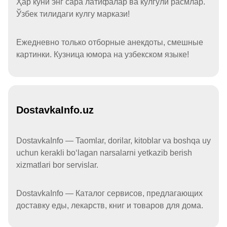
Ҳар куни энг сара латифалар ва кулгули расмлар.
Ўзбек тилидаги кулгу маркази!
Ежедневно только отборные анекдоты, смешные
картинки. Кузница юмора на узбекском языке!
DostavkaInfo.uz
DostavkaInfo — Taomlar, dorilar, kitoblar va boshqa uy
uchun kerakli boʻlagan narsalarni yetkazib berish
xizmatlari bor servislar.
DostavkaInfo — Каталог сервисов, предлагающих
доставку еды, лекарств, книг и товаров для дома.