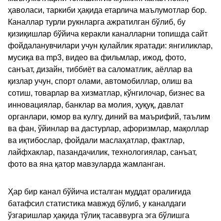
ҳаволаси, таркиби ҳақида етарлича маълумотлар бор.
Каналлар турли рукнларга ажратилган бўлиб, бу
қизиқишлар бўйича керакли каналларни топишда сайт
фойдаланувчилари учун қулайлик яратади: янгиликлар,
мусиқа ва mp3, видео ва фильмлар, ижод, фото,
санъат, дизайн, тиббиёт ва саломатлик, аёллар ва
қизлар учун, спорт олами, автомобиллар, олиш ва
сотиш, товарлар ва хизматлар, кўнгилочар, бизнес ва
инновациялар, банклар ва молия, ҳуқуқ, давлат
органлари, юмор ва кулгу, диний ва маърифий, таълим
ва фан, ўйинлар ва дастурлар, афоризмлар, мақоллар
ва иқтибослар, фойдали маслаҳатлар, фактлар,
лайфхаклар, пазандачилик, технологиялар, санъат,
фото ва яна қатор мавзуларда жамланган.
Ҳар бир канал бўйича исталган муддат оралиғида
батафсил статистика мавжуд бўлиб, у каналдаги
ўзгаришлар ҳақида тўлиқ тасаввурга эга бўлишга