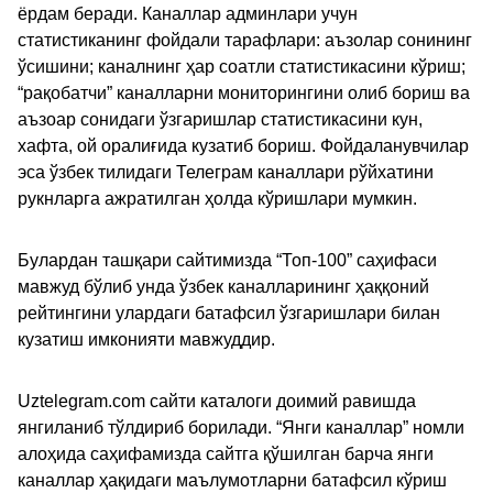
ёрдам беради. Каналлар админлари учун
статистиканинг фойдали тарафлари: аъзолар сонининг
ўсишини; каналнинг ҳар соатли статистикасини кўриш;
“рақобатчи” каналларни мониторингини олиб бориш ва
аъзоар сонидаги ўзгаришлар статистикасини кун,
хафта, ой оралиғида кузатиб бориш. Фойдаланувчилар
эса ўзбек тилидаги Телеграм каналлари рўйхатини
рукнларга ажратилган ҳолда кўришлари мумкин.
Булардан ташқари сайтимизда “Топ-100” саҳифаси
мавжуд бўлиб унда ўзбек каналларининг ҳаққоний
рейтингини улардаги батафсил ўзгаришлари билан
кузатиш имконияти мавжуддир.
Uztelegram.com сайти каталоги доимий равишда
янгиланиб тўлдириб борилади. “Янги каналлар” номли
алоҳида саҳифамизда сайтга қўшилган барча янги
каналлар ҳақидаги маълумотларни батафсил кўриш