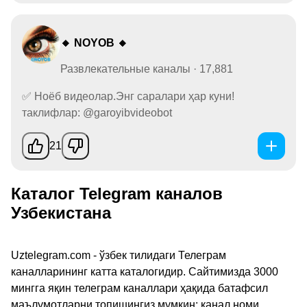
🔸 NOYOB 🔸
Развлекательные каналы · 17,881
✅ Ноёб видеолар.Энг саралари ҳар куни!
таклифлар: @garoyibvideobot
21
Каталог Telegram каналов
Узбекистана
Uztelegram.com - ўзбек тилидаги Телеграм
каналларининг катта каталогидир. Сайтимизда 3000
мингга яқин телеграм каналлари ҳақида батафсил
маълумотларни топишингиз мумкин: канал номи,