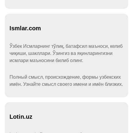
Ismlar.com
Ўзбек Исмларнинг тўлиқ, батафсил маъноси, келиб
чиқиши, шакллари. Ўзингиз ва яқинларингизни
исмлари маъносини билиб олинг.
Полный смысл, происхождение, формы узбекских
имён. Узнайте смысл своего имени и имён близких.
Lotin.uz