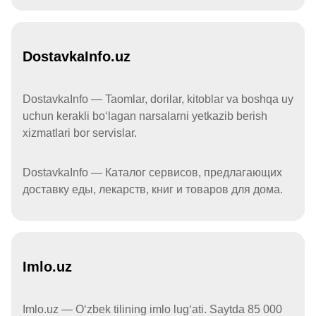
DostavkaInfo.uz
DostavkaInfo — Taomlar, dorilar, kitoblar va boshqa uy
uchun kerakli boʻlagan narsalarni yetkazib berish
xizmatlari bor servislar.
DostavkaInfo — Каталог сервисов, предлагающих
доставку еды, лекарств, книг и товаров для дома.
Imlo.uz
Imlo.uz — Oʻzbek tilining imlo lugʻati. Saytda 85 000