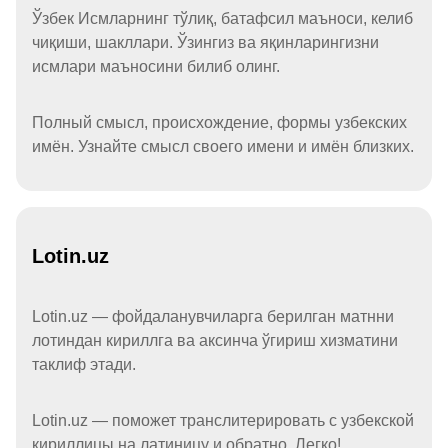
Ўзбек Исмларнинг тўлиқ, батафсил маъноси, келиб
чиқиши, шакллари. Ўзингиз ва яқинларингизни
исмлари маъносини билиб олинг.
Полный смысл, происхождение, формы узбекских
имён. Узнайте смысл своего имени и имён близких.
Lotin.uz
Lotin.uz — фойдаланувчиларга берилган матнни
лотиндан кириллга ва аксинча ўгириш хизматини
таклиф этади.
Lotin.uz — поможет транслитерировать с узбекской
кириллицы на латиницу и обратно. Легко!