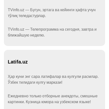
TVinfo.uz — Бугун, эртага ва кейинги ҳафта учун
тўлиқ теледастурлар.
TVinfo.uz — Телепрограмма на сегодня, завтра и
ближайшую неделю.
Latifa.uz
Ҳар куни энг сара латифалар ва кулгули расмлар.
Ўзбек тилидаги кулгу маркази!
Ежедневно только отборные анекдоты, смешные
картинки. Кузница юмора на узбекском языке!