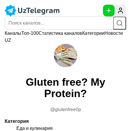
Каналы
Топ-100
Статистика
каналов
Категории
Новости
UZ
Gluten free? My
Protein?
@glutenfree0p
Категория
Еда и кулинария