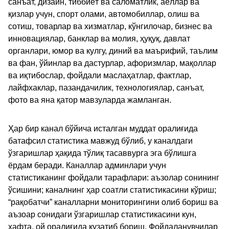
санъат, дизайн, тиббиёт ва саломатлик, аёллар ва
қизлар учун, спорт олами, автомобиллар, олиш ва
сотиш, товарлар ва хизматлар, кўнгилочар, бизнес ва
инновациялар, банклар ва молия, ҳуқуқ, давлат
органлари, юмор ва кулгу, диний ва маърифий, таълим
ва фан, ўйинлар ва дастурлар, афоризмлар, мақоллар
ва иқтибослар, фойдали маслаҳатлар, фактлар,
лайфхаклар, пазандачилик, технологиялар, санъат,
фото ва яна қатор мавзуларда жамланган.
Ҳар бир канал бўйича исталган муддат оралиғида
батафсил статистика мавжуд бўлиб, у каналдаги
ўзгаришлар ҳақида тўлиқ тасаввурга эга бўлишга
ёрдам беради. Каналлар админлари учун
статистиканинг фойдали тарафлари: аъзолар сонининг
ўсишини; каналнинг ҳар соатли статистикасини кўриш;
“рақобатчи” каналларни мониторингини олиб бориш ва
аъзоар сонидаги ўзгаришлар статистикасини кун,
хафта, ой оралиғида кузатиб бориш. Фойдаланувчилар