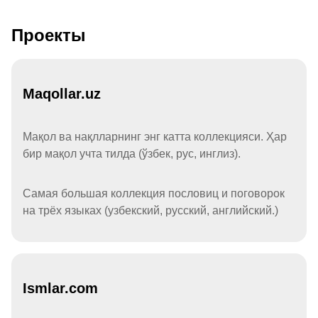
Проекты
Maqollar.uz
Мақол ва нақлларнинг энг катта коллекцияси. Ҳар
бир мақол учта тилда (ўзбек, рус, инглиз).
Самая большая коллекция пословиц и поговорок
на трёх языках (узбекский, русский, английский.)
Ismlar.com