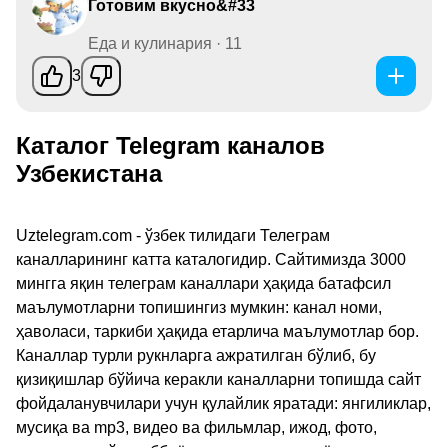
Готовим вкусно&#33
Еда и кулинария · 11
3
Каталог Telegram каналов
Узбекистана
Uztelegram.com - ўзбек тилидаги Телеграм
каналларининг катта каталогидир. Сайтимизда 3000
мингга яқин телеграм каналлари ҳақида батафсил
маълумотларни топишингиз мумкин: канал номи,
ҳаволаси, таркиби ҳақида етарлича маълумотлар бор.
Каналлар турли рукнларга ажратилган бўлиб, бу
қизиқишлар бўйича керакли каналларни топишда сайт
фойдаланувчилари учун қулайлик яратади: янгиликлар,
мусиқа ва mp3, видео ва фильмлар, ижод, фото,