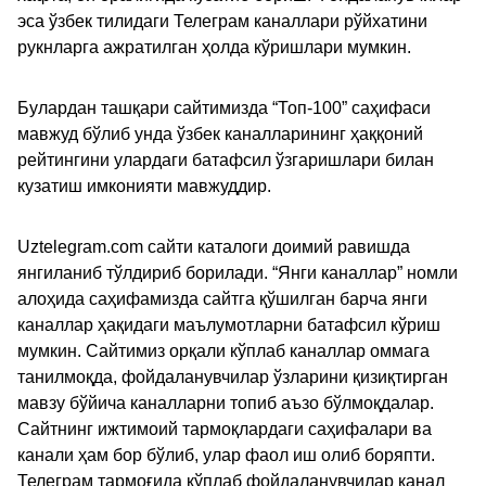
эса ўзбек тилидаги Телеграм каналлари рўйхатини
рукнларга ажратилган ҳолда кўришлари мумкин.
Булардан ташқари сайтимизда “Топ-100” саҳифаси
мавжуд бўлиб унда ўзбек каналларининг ҳаққоний
рейтингини улардаги батафсил ўзгаришлари билан
кузатиш имконияти мавжуддир.
Uztelegram.com сайти каталоги доимий равишда
янгиланиб тўлдириб борилади. “Янги каналлар” номли
алоҳида саҳифамизда сайтга қўшилган барча янги
каналлар ҳақидаги маълумотларни батафсил кўриш
мумкин. Сайтимиз орқали кўплаб каналлар оммага
танилмоқда, фойдаланувчилар ўзларини қизиқтирган
мавзу бўйича каналларни топиб аъзо бўлмоқдалар.
Сайтнинг ижтимоий тармоқлардаги саҳифалари ва
канали ҳам бор бўлиб, улар фаол иш олиб боряпти.
Телеграм тармоғида кўплаб фойдаланувчилар канал