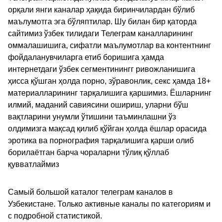
орқали янги каналар ҳақида биринчилардан бўлиб
маълумотга эга бўляптилар. Шу билан бир қаторда
сайтимиз ўзбек тилидаги Телеграм каналларининг
оммалашишига, сифатли маълумотлар ва контентнинг
фойдаланувчиларга етиб боришига ҳамда
интернетдаги ўзбек сегментинингг ривожланишига
ҳисса қўшган ҳолда порно, зўравонлик, секс ҳамда 18+
материалларининг тарқалишига қаршимиз. Ёшларнинг
илмий, маданий савиясини ошириш, уларни бўш
вақтларини унумли ўтишини таъминлашни ўз
олдимизга мақсад қилиб қўйган ҳолда ёшлар орасида
эротика ва порнография тарқалишига қарши олиб
борилаётган барча чораларни тўлиқ қўллаб
қувватлаймиз
Самый большой каталог телеграм каналов в
Узбекистане. Только активные каналы по категориям и
с подробной статистикой.