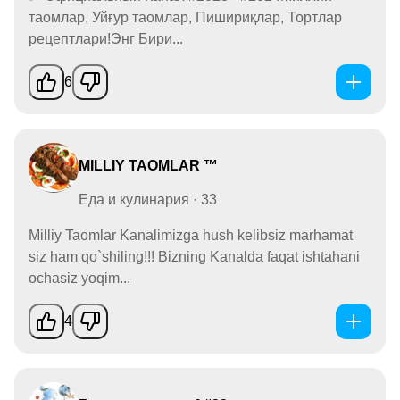
таомлар, Уйғур таомлар, Пишириқлар, Тортлар
рецептлари!Энг Бири...
6
MILLIY TAOMLAR ™
Еда и кулинария · 33
Milliy Taomlar Kanalimizga hush kelibsiz marhamat
siz ham qo`shiling!!! Bizning Kanalda faqat ishtahani
ochasiz yoqim...
4