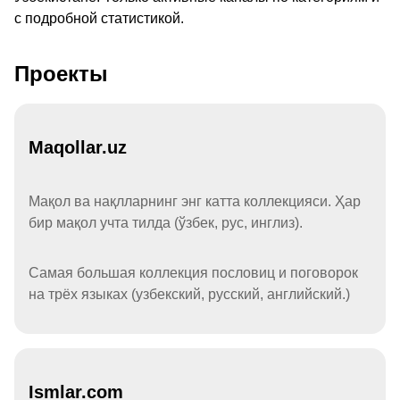
с подробной статистикой.
Проекты
Maqollar.uz
Мақол ва нақлларнинг энг катта коллекцияси. Ҳар
бир мақол учта тилда (ўзбек, рус, инглиз).
Самая большая коллекция пословиц и поговорок
на трёх языках (узбекский, русский, английский.)
Ismlar.com