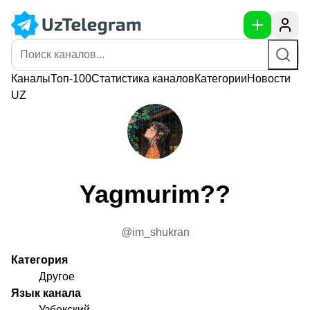
Каналы
Топ-100
Статистика
каналов
Категории
Новости
UZ
Yagmurim??
@im_shukran
Категория
Другое
Язык канала
Узбекский