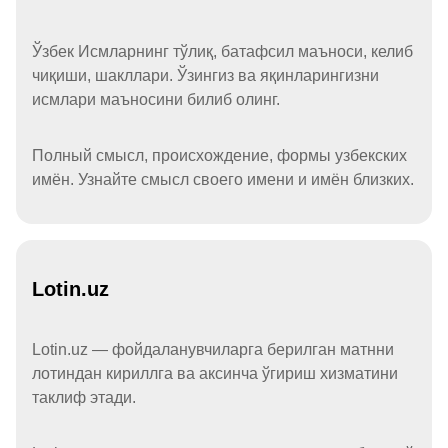
Ўзбек Исмларнинг тўлиқ, батафсил маъноси, келиб
чиқиши, шакллари. Ўзингиз ва яқинларингизни
исмлари маъносини билиб олинг.
Полный смысл, происхождение, формы узбекских
имён. Узнайте смысл своего имени и имён близких.
Lotin.uz
Lotin.uz — фойдаланувчиларга берилган матнни
лотиндан кириллга ва аксинча ўгириш хизматини
таклиф этади.