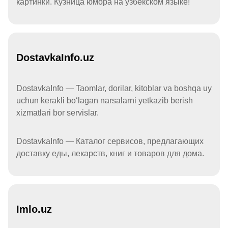
картинки. Кузница юмора на узбекском языке!
DostavkaInfo.uz
DostavkaInfo — Taomlar, dorilar, kitoblar va boshqa uy
uchun kerakli boʻlagan narsalarni yetkazib berish
xizmatlari bor servislar.
DostavkaInfo — Каталог сервисов, предлагающих
доставку еды, лекарств, книг и товаров для дома.
Imlo.uz