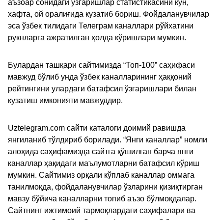
аъзоар сонидаги ўзгаришлар статистикасини кун,
хафта, ой оралиғида кузатиб бориш. Фойдаланувчилар
эса ўзбек тилидаги Телеграм каналлари рўйхатини
рукнларга ажратилган ҳолда кўришлари мумкин.
Булардан ташқари сайтимизда “Топ-100” саҳифаси
мавжуд бўлиб унда ўзбек каналларининг ҳаққоний
рейтингини улардаги батафсил ўзгаришлари билан
кузатиш имконияти мавжуддир.
Uztelegram.com сайти каталоги доимий равишда
янгиланиб тўлдириб борилади. “Янги каналлар” номли
алоҳида саҳифамизда сайтга қўшилган барча янги
каналлар ҳақидаги маълумотларни батафсил кўриш
мумкин. Сайтимиз орқали кўплаб каналлар оммага
танилмоқда, фойдаланувчилар ўзларини қизиқтирган
мавзу бўйича каналларни топиб аъзо бўлмоқдалар.
Сайтнинг ижтимоий тармоқлардаги саҳифалари ва