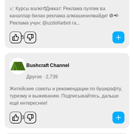
📈 Курсы валют❗️Диккат: Реклама пуллик ва
каналлар билан реклама алмашинилмайди! 🚫📢
Реклама учун: @uzdollarbot га...
5
Bushcraft Channel
Другое · 2,739
Житейские советы и рекомендации по бушкрафту,
туризму и выживанию. Подписывайтесь, дальше
ещё интереснее!
3