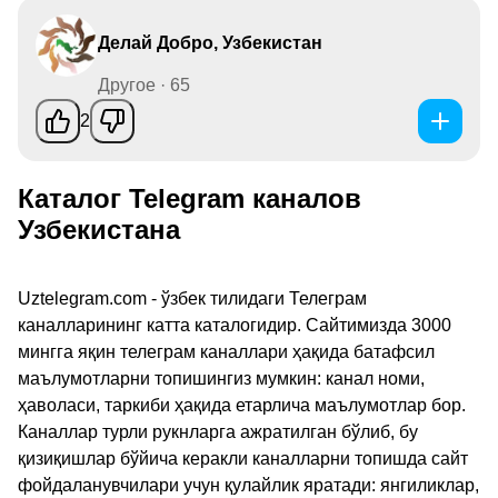
Делай Добро, Узбекистан
Другое · 65
2
Каталог Telegram каналов
Узбекистана
Uztelegram.com - ўзбек тилидаги Телеграм
каналларининг катта каталогидир. Сайтимизда 3000
мингга яқин телеграм каналлари ҳақида батафсил
маълумотларни топишингиз мумкин: канал номи,
ҳаволаси, таркиби ҳақида етарлича маълумотлар бор.
Каналлар турли рукнларга ажратилган бўлиб, бу
қизиқишлар бўйича керакли каналларни топишда сайт
фойдаланувчилари учун қулайлик яратади: янгиликлар,