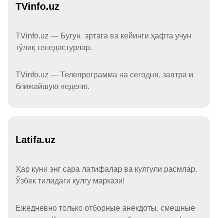
TVinfo.uz
TVinfo.uz — Бугун, эртага ва кейинги ҳафта учун
тўлиқ теледастурлар.
TVinfo.uz — Телепрограмма на сегодня, завтра и
ближайшую неделю.
Latifa.uz
Ҳар куни энг сара латифалар ва кулгули расмлар.
Ўзбек тилидаги кулгу маркази!
Ежедневно только отборные анекдоты, смешные