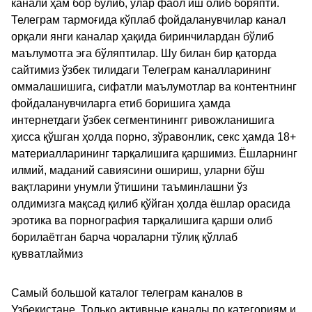
канали ҳам бор бўлиб, улар фаол иш олиб боряпти.
Телеграм тармоғида кўплаб фойдаланувчилар канал
орқали янги каналар ҳақида биринчилардан бўлиб
маълумотга эга бўляптилар. Шу билан бир қаторда
сайтимиз ўзбек тилидаги Телеграм каналларининг
оммалашишига, сифатли маълумотлар ва контентнинг
фойдаланувчиларга етиб боришига ҳамда
интернетдаги ўзбек сегментинингг ривожланишига
ҳисса қўшган ҳолда порно, зўравонлик, секс ҳамда 18+
материалларининг тарқалишига қаршимиз. Ёшларнинг
илмий, маданий савиясини ошириш, уларни бўш
вақтларини унумли ўтишини таъминлашни ўз
олдимизга мақсад қилиб қўйган ҳолда ёшлар орасида
эротика ва порнография тарқалишига қарши олиб
борилаётган барча чораларни тўлиқ қўллаб
қувватлаймиз
Самый большой каталог телеграм каналов в
Узбекистане. Только активные каналы по категориям и