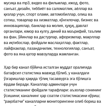
мусиқа ва mp3, видео ва фильмлар, ижод, фото,
санъат, дизайн, тиббиёт ва саломатлик, аёллар ва
қизлар учун, спорт олами, автомобиллар, олиш ва
сотиш, товарлар ва хизматлар, кўнгилочар, бизнес ва
инновациялар, банклар ва молия, ҳуқуқ, давлат
органлари, юмор ва кулгу, диний ва маърифий, таълим
ва фан, ўйинлар ва дастурлар, афоризмлар, мақоллар
ва иқтибослар, фойдали маслаҳатлар, фактлар,
лайфхаклар, пазандачилик, технологиялар, санъат,
фото ва яна қатор мавзуларда жамланган.
Ҳар бир канал бўйича исталган муддат оралиғида
батафсил статистика мавжуд бўлиб, у каналдаги
ўзгаришлар ҳақида тўлиқ тасаввурга эга бўлишга
ёрдам беради. Каналлар админлари учун
статистиканинг фойдали тарафлари: аъзолар сонининг
ўсишини; каналнинг ҳар соатли статистикасини кўриш;
“рақобатчи” каналларни мониторингини олиб бориш ва