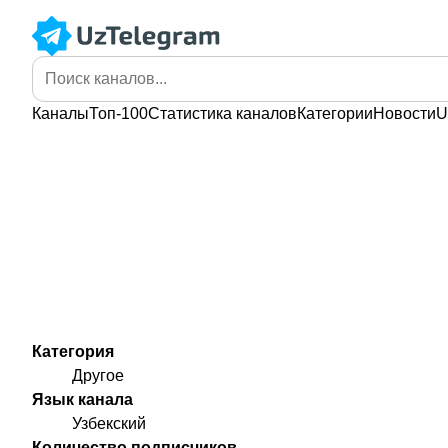
Каналы
Топ-100
Статистика
каналов
Категории
Новости
U
Категория
Другое
Язык канала
Узбекский
Количество подписчиков