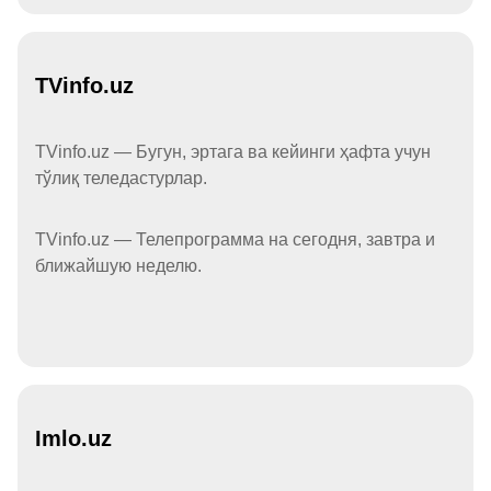
TVinfo.uz
TVinfo.uz — Бугун, эртага ва кейинги ҳафта учун
тўлиқ теледастурлар.
TVinfo.uz — Телепрограмма на сегодня, завтра и
ближайшую неделю.
Imlo.uz