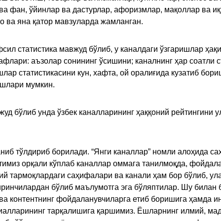
 ва фан, ўйинлар ва дастурлар, афоризмлар, мақоллар ва и
то ва яна қатор мавзуларда жамланган.
сил статистика мавжуд бўлиб, у каналдаги ўзгаришлар ҳақи
флари: аъзолар сонининг ўсишини; каналнинг ҳар соатли с
лар статистикасини кун, хафта, ой оралиғида кузатиб бори
ишлари мумкин.
жуд бўлиб унда ўзбек каналларининг ҳаққоний рейтингини 
ниб тўлдириб борилади. “Янги каналлар” номли алоҳида са
имиз орқали кўплаб каналлар оммага танилмоқда, фойдала
ий тармоқлардаги саҳифалари ва канали ҳам бор бўлиб, ул
ринчилардан бўлиб маълумотга эга бўляптилар. Шу билан б
а контентнинг фойдаланувчиларга етиб боришига ҳамда ин
ериалларининг тарқалишига қаршимиз. Ёшларнинг илмий, м