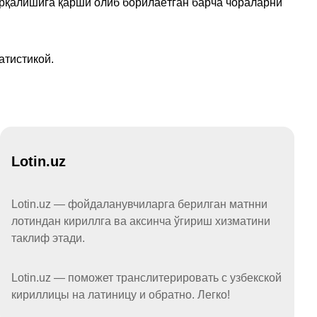
арқалишига қарши олиб борилаётган барча чораларни
атистикой.
Lotin.uz
Lotin.uz — фойдаланувчиларга берилган матнни
лотиндан кириллга ва аксинча ўгириш хизматини
таклиф этади.
Lotin.uz — поможет транслитерировать с узбекской
кириллицы на латиницу и обратно. Легко!