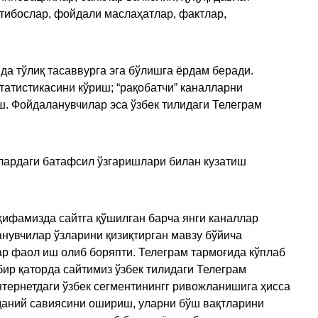
қтибослар, фойдали маслаҳатлар, фактлар,
да тўлиқ тасаввурга эга бўлишга ёрдам беради.
татистикасини кўриш; “рақобатчи” каналларни
ш. Фойдаланувчилар эса ўзбек тилидаги Телеграм
улардаги батафсил ўзгаришлари билан кузатиш
ҳифамизда сайтга қўшилган барча янги каналлар
нувчилар ўзларини қизиқтирган мавзу бўйича
ар фаол иш олиб боряпти. Телеграм тармоғида кўплаб
ир қаторда сайтимиз ўзбек тилидаги Телеграм
тернетдаги ўзбек сегментинингг ривожланишига ҳисса
аданий савиясини ошириш, уларни бўш вақтларини