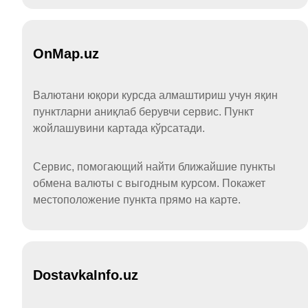
OnMap.uz
Валютани юқори курсда алмаштириш учун яқин
пунктларни аниқлаб берувчи сервис. Пункт
жойлашувини картада кўрсатади.
Сервис, помогающий найти ближайшие пункты
обмена валюты с выгодным курсом. Покажет
местоположение пункта прямо на карте.
DostavkaInfo.uz