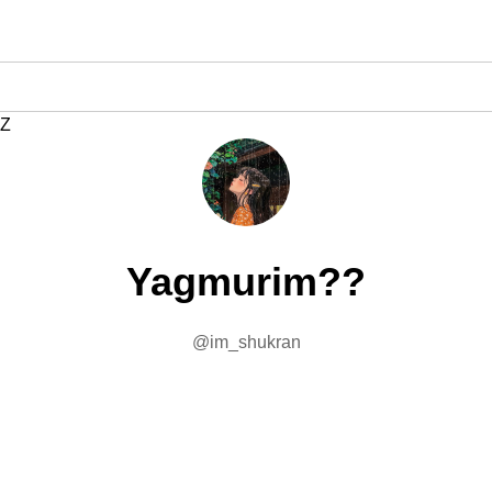
Z
Yagmurim??
@im_shukran