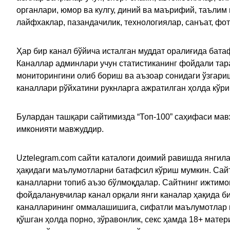
органлари, юмор ва кулгу, диний ва маърифий, таълим
лайфхаклар, пазандачилик, технологиялар, санъат, фо
Ҳар бир канал бўйича исталган муддат оралиғида батаф
Каналлар админлари учун статистиканинг фойдали тара
мониторингини олиб бориш ва аъзоар сонидаги ўзгариш
каналлари рўйхатини рукнларга ажратилган ҳолда кўр
Булардан ташқари сайтимизда “Топ-100” саҳифаси мав
имконияти мавжуддир.
Uztelegram.com сайти каталоги доимий равишда янгила
ҳақидаги маълумотларни батафсил кўриш мумкин. Сайт
каналларни топиб аъзо бўлмоқдалар. Сайтнинг ижтимо
фойдаланувчилар канал орқали янги каналар ҳақида би
каналларининг оммалашишига, сифатли маълумотлар в
қўшган ҳолда порно, зўравонлик, секс ҳамда 18+ мат