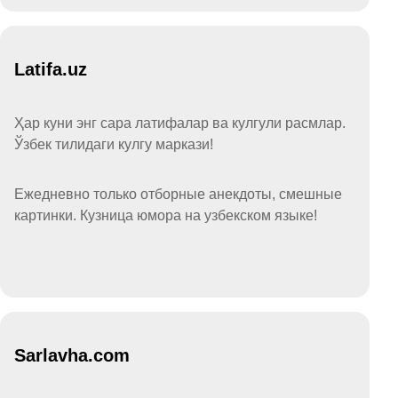
Latifa.uz
Ҳар куни энг сара латифалар ва кулгули расмлар.
Ўзбек тилидаги кулгу маркази!
Ежедневно только отборные анекдоты, смешные
картинки. Кузница юмора на узбекском языке!
Sarlavha.com