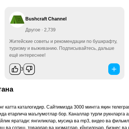
Bushcraft Channel
Другое · 2,739
Житейские советы и рекомендации по бушкрафту,
туризму и выживанию. Подписывайтесь, дальше
ещё интереснее!
3
тана
инг катта каталогидир. Сайтимизда 3000 мингга яқин телег
қида етарлича маълумотлар бор. Каналлар турли рукнларга 
ик яратади: янгиликлар, мусиқа ва mp3, видео ва фильмлар
иш ва сотиш, товарлар ва хизматлар, кўнгилочар, бизнес ва 