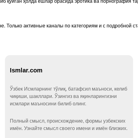
иб қўйган ҳолда ёшлар орасида эротика ва порнография т
е. Только активные каналы по категориям и с подробной ст
Ismlar.com
Ўзбек Исмларнинг тўлиқ, батафсил маъноси, келиб
чиқиши, шакллари. Ўзингиз ва яқинларингизни
исмлари маъносини билиб олинг.
Полный смысл, происхождение, формы узбекских
имён. Узнайте смысл своего имени и имён близких.