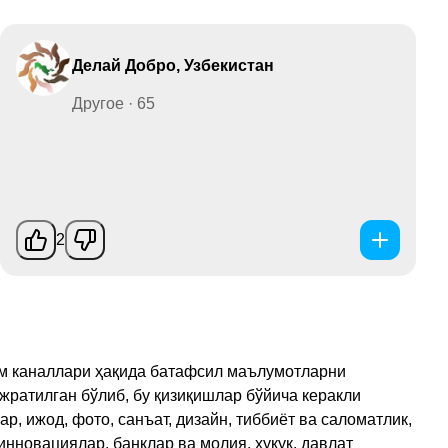
Делай Добро, Узбекистан
Другое · 65
2
рам каналлари ҳақида батафсил маълумотларни
ажратилган бўлиб, бу қизиқишлар бўйича керакли
, ижод, фото, санъат, дизайн, тиббиёт ва саломатлик,
инновациялар, банклар ва молия, ҳуқуқ, давлат