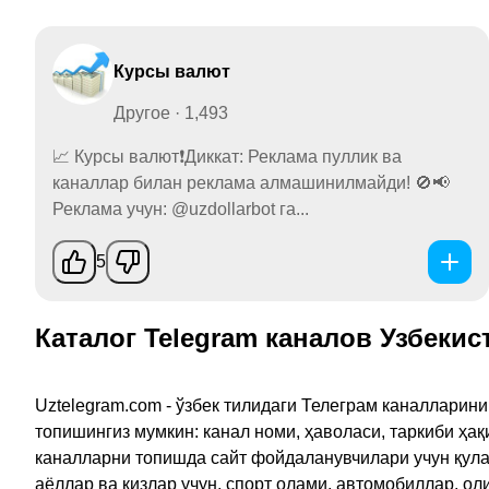
Курсы валют
Другое · 1,493
📈 Курсы валют❗️Диккат: Реклама пуллик ва
каналлар билан реклама алмашинилмайди! 🚫📢
Реклама учун: @uzdollarbot га...
5
Каталог Telegram каналов Узбекис
Uztelegram.com - ўзбек тилидаги Телеграм каналларин
топишингиз мумкин: канал номи, ҳаволаси, таркиби ҳа
каналларни топишда сайт фойдаланувчилари учун қулайл
аёллар ва қизлар учун, спорт олами, автомобиллар, ол