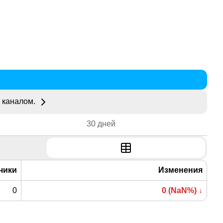
 каналом.
30 дней
чики
Изменения
0
0 (NaN%) ↓