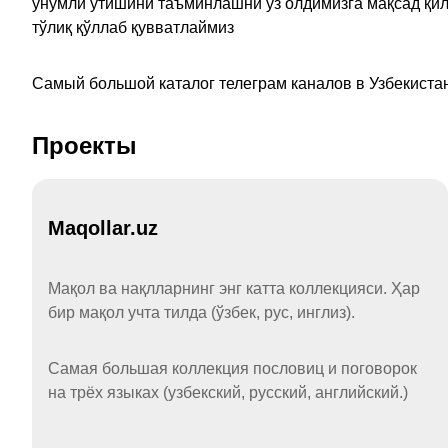
унумли ўтишини таъминлашни ўз олдимизга мақсад қил
тўлиқ қўллаб қувватлаймиз
Самый большой каталог телеграм каналов в Узбекистан
Проекты
Maqollar.uz
Мақол ва нақлларнинг энг катта коллекцияси. Ҳар
бир мақол учта тилда (ўзбек, рус, инглиз).
Самая большая коллекция пословиц и поговорок
на трёх языках (узбекский, русский, английский.)