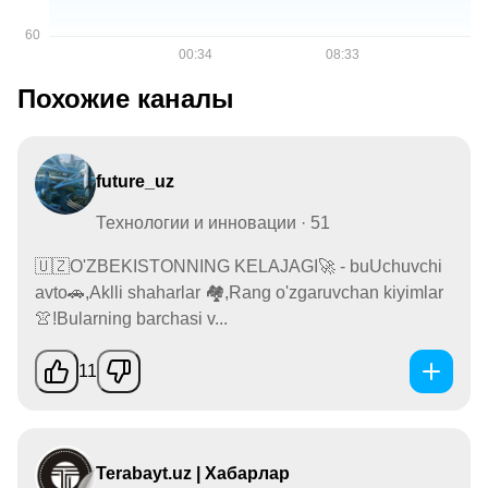
Похожие каналы
future_uz
Технологии и инновации · 51
🇺🇿O'ZBEKISTONNING KELAJAGI🚀 - buUchuvchi
avto🚗,Aklli shaharlar 🏘,Rang o'zgaruvchan kiyimlar
👚!Bularning barchasi v...
11
Terabayt.uz | Хабарлар