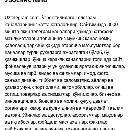
Uztelegram.com - ўзбек тилидаги Телеграм
каналларининг катта каталогидир. Сайтимизда 3000
мингга яқин телеграм каналлари ҳақида батафсил
маълумотларни топишингиз мумкин: канал номи,
ҳаволаси, таркиби ҳақида етарлича маълумотлар бор.
Каналлар турли рукнларга ажратилган бўлиб, бу
қизиқишлар бўйича керакли каналларни топишда сайт
фойдаланувчилари учун қулайлик яратади: янгиликлар,
мусиқа ва mp3, видео ва фильмлар, ижод, фото,
санъат, дизайн, тиббиёт ва саломатлик, аёллар ва
қизлар учун, спорт олами, автомобиллар, олиш ва
сотиш, товарлар ва хизматлар, кўнгилочар, бизнес ва
инновациялар, банклар ва молия, ҳуқуқ, давлат
органлари, юмор ва кулгу, диний ва маърифий, таълим
ва фан, ўйинлар ва дастурлар, афоризмлар, мақоллар
ва иқтибослар, фойдали маслаҳатлар, фактлар,
лайфхаклар, пазандачилик, технологиялар, санъат,