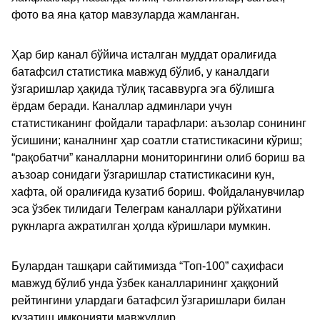
фото ва яна қатор мавзуларда жамланган.
Ҳар бир канал бўйича исталган муддат оралиғида
батафсил статистика мавжуд бўлиб, у каналдаги
ўзгаришлар ҳақида тўлиқ тасаввурга эга бўлишга
ёрдам беради. Каналлар админлари учун
статистиканинг фойдали тарафлари: аъзолар сонининг
ўсишини; каналнинг ҳар соатли статистикасини кўриш;
“рақобатчи” каналларни мониторингини олиб бориш ва
аъзоар сонидаги ўзгаришлар статистикасини кун,
хафта, ой оралиғида кузатиб бориш. Фойдаланувчилар
эса ўзбек тилидаги Телеграм каналлари рўйхатини
рукнларга ажратилган ҳолда кўришлари мумкин.
Булардан ташқари сайтимизда “Топ-100” саҳифаси
мавжуд бўлиб унда ўзбек каналларининг ҳаққоний
рейтингини улардаги батафсил ўзгаришлари билан
кузатиш имконияти мавжуддир.