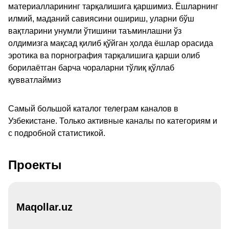
материалларининг тарқалишига қаршимиз. Ёшларнинг
илмий, маданий савиясини ошириш, уларни бўш
вақтларини унумли ўтишини таъминлашни ўз
олдимизга мақсад қилиб қўйган ҳолда ёшлар орасида
эротика ва порнография тарқалишига қарши олиб
борилаётган барча чораларни тўлиқ қўллаб
қувватлаймиз
Самый большой каталог телеграм каналов в
Узбекистане. Только активные каналы по категориям и
с подробной статистикой.
Проекты
Maqollar.uz