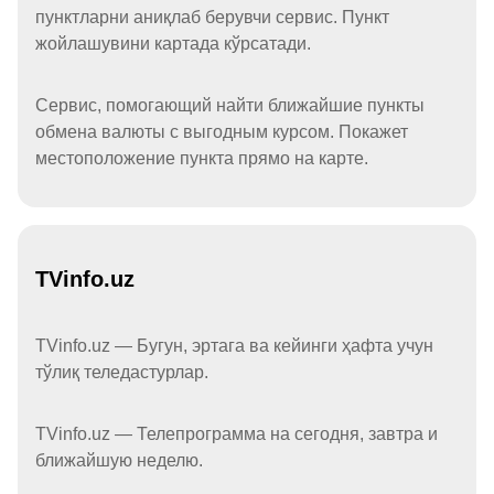
пунктларни аниқлаб берувчи сервис. Пункт
жойлашувини картада кўрсатади.
Сервис, помогающий найти ближайшие пункты
обмена валюты с выгодным курсом. Покажет
местоположение пункта прямо на карте.
TVinfo.uz
TVinfo.uz — Бугун, эртага ва кейинги ҳафта учун
тўлиқ теледастурлар.
TVinfo.uz — Телепрограмма на сегодня, завтра и
ближайшую неделю.