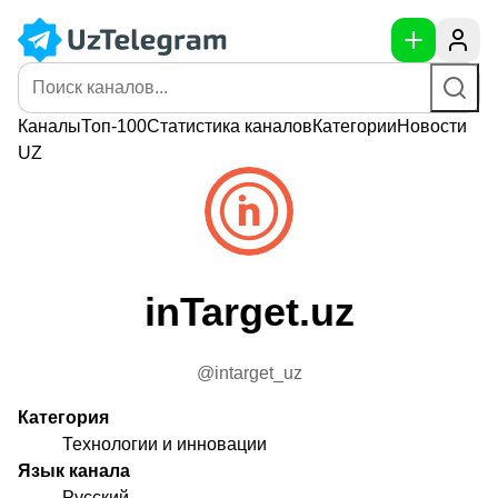
Каналы
Топ-100
Статистика
каналов
Категории
Новости
UZ
inTarget.uz
@intarget_uz
Категория
Технологии и инновации
Язык канала
Русский