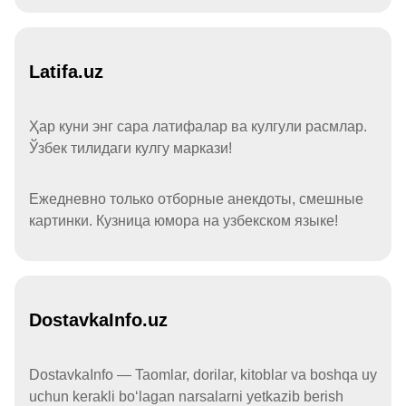
Latifa.uz
Ҳар куни энг сара латифалар ва кулгули расмлар.
Ўзбек тилидаги кулгу маркази!
Ежедневно только отборные анекдоты, смешные
картинки. Кузница юмора на узбекском языке!
DostavkaInfo.uz
DostavkaInfo — Taomlar, dorilar, kitoblar va boshqa uy
uchun kerakli boʻlagan narsalarni yetkazib berish