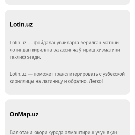
Lotin.uz
Lotin.uz — фойдаланувчиларга берилган матнни
лотиндан кириллга ва аксинча ўгириш хизматини
таклиф этади.
Lotin.uz — поможет транслитерировать с узбекской
кириллицы на латиницу и обратно. Легко!
OnMap.uz
Валютани юқори курсда алмаштириш учун яқин