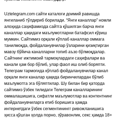
Uztelegram.com сайти каталоги доимий равишда
янгиланиб тўлдириб борилади. “Янги каналлар” номли
алоҳида саҳифамизда сайтга қўшилган барча янги
каналлар ҳақидаги маълумотларни батафсил кўриш
мумкин. Сайтимиз орқали кўплаб каналлар оммага
танилмоқда, фойдаланувчилар ўзларини қизиқтирган
мавзу бўйича каналларни топиб аъзо бўлмоқдалар.
Сайтнинг ижтимоий тармоқлардаги саҳифалари ва
канали ҳам бор бўлиб, улар фаол иш олиб боряпти.
Телеграм тармоғида кўплаб фойдаланувчилар канал
орқали янги каналар ҳақида биринчилардан бўлиб
маълумотга эга бўляптилар. Шу билан бир қаторда
сайтимиз ўзбек тилидаги Телеграм каналларининг
оммалашишига, сифатли маълумотлар ва контентнинг
фойдаланувчиларга етиб боришига ҳамда
интернетдаги ўзбек сегментинингг ривожланишига
ҳисса қўшган ҳолда порно, зўравонлик, секс ҳамда 18+