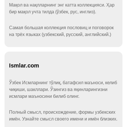
Мақол ва нақлларнинг энг катта коллекцияси. Ҳар
бир мақол учта тилда (ўзбек, рус, инглиз).
Самая большая коллекция пословиц и поговорок
на трёх языках (узбекский, русский, английский.)
Ismlar.com
Ўзбек Исмларнинг тўлиқ, батафсил маъноси, келиб
чиқиши, шакллари. Ўзингиз ва яқинларингизни
исмлари маъносини билиб олинг.
Полный смысл, происхождение, формы узбекских
имён. Узнайте смысл своего имени и имён близких.