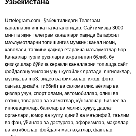
Узбекистана
Uztelegram.com - ўзбек тилидаги Телеграм
каналларининг катта каталогидир. Сайтимизда 3000
мингга яқин телеграм каналлари ҳақида батафсил
маълумотларни топишингиз мумкин: канал номи,
ҳаволаси, таркиби ҳақида етарлича маълумотлар бор.
Каналлар турли рукнларга ажратилган бўлиб, бу
қизиқишлар бўйича керакли каналларни топишда сайт
фойдаланувчилари учун қулайлик яратади: янгиликлар,
мусиқа ва mp3, видео ва фильмлар, ижод, фото,
санъат, дизайн, тиббиёт ва саломатлик, аёллар ва
қизлар учун, спорт олами, автомобиллар, олиш ва
сотиш, товарлар ва хизматлар, кўнгилочар, бизнес ва
инновациялар, банклар ва молия, ҳуқуқ, давлат
органлари, юмор ва кулгу, диний ва маърифий, таълим
ва фан, ўйинлар ва дастурлар, афоризмлар, мақоллар
ва иқтибослар, фойдали маслаҳатлар, фактлар,