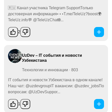
🇷🇺 Канал участника Telegram SupportТолько
достоверная информация• • •T.me/TeleUz?boost🌍
TeleUz.info💬 @TeleUzChat🌐...
2
UzDev – IT события и новости
Узбекистана
Технологии и инновации · 803
IT события и новости Узбекистана в одном канале!
Наш чат: @uzdevgroupIT вакансии: @uzdev_jobsПо
вопросам: @UzDevSuppor...
1