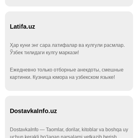
Latifa.uz
Ҳар куни энг сара латифалар ва кулгули расмлар.
Ўзбек тилидаги кулгу маркази!
Ежедневно только отборные анекдоты, смешные
картинки. Кузница юмора на узбекском языке!
DostavkaInfo.uz
DostavkaInfo — Taomlar, dorilar, kitoblar va boshqa uy
uchun kerakli boʻlagan narsalarni yetkazib berish