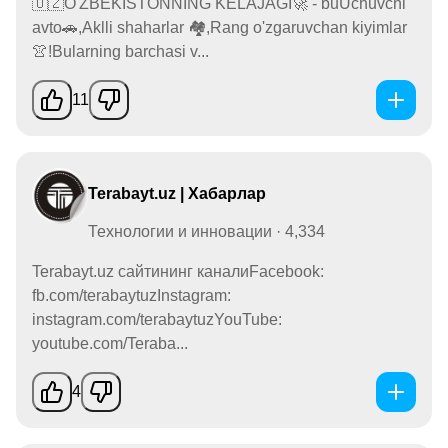
🇺🇿O'ZBEKISTONNING KELAJAGI🚀 - buUchuvchi
avto🚗,Aklli shaharlar 🏘,Rang o'zgaruvchan kiyimlar
👚!Bularning barchasi v...
11
Terabayt.uz | Хабарлар
Технологии и инновации · 4,334
Terabayt.uz сайтининг каналиFacebook:
fb.com/terabaytuzInstagram:
instagram.com/terabaytuzYouTube:
youtube.com/Teraba...
4