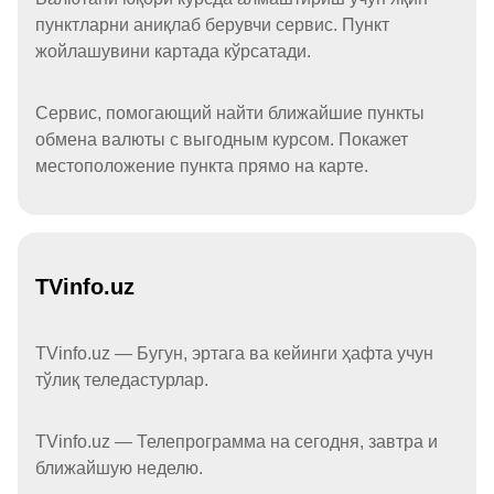
пунктларни аниқлаб берувчи сервис. Пункт
жойлашувини картада кўрсатади.
Сервис, помогающий найти ближайшие пункты
обмена валюты с выгодным курсом. Покажет
местоположение пункта прямо на карте.
TVinfo.uz
TVinfo.uz — Бугун, эртага ва кейинги ҳафта учун
тўлиқ теледастурлар.
TVinfo.uz — Телепрограмма на сегодня, завтра и
ближайшую неделю.