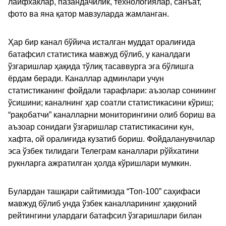
лайфхаклар, пазандачилик, технологиялар, санъат,
фото ва яна қатор мавзуларда жамланган.
Ҳар бир канал бўйича исталган муддат оралиғида
батафсил статистика мавжуд бўлиб, у каналдаги
ўзгаришлар ҳақида тўлиқ тасаввурга эга бўлишга
ёрдам беради. Каналлар админлари учун
статистиканинг фойдали тарафлари: аъзолар сонининг
ўсишини; каналнинг ҳар соатли статистикасини кўриш;
“рақобатчи” каналларни мониторингини олиб бориш ва
аъзоар сонидаги ўзгаришлар статистикасини кун,
хафта, ой оралиғида кузатиб бориш. Фойдаланувчилар
эса ўзбек тилидаги Телеграм каналлари рўйхатини
рукнларга ажратилган ҳолда кўришлари мумкин.
Булардан ташқари сайтимизда “Топ-100” саҳифаси
мавжуд бўлиб унда ўзбек каналларининг ҳаққоний
рейтингини улардаги батафсил ўзгаришлари билан