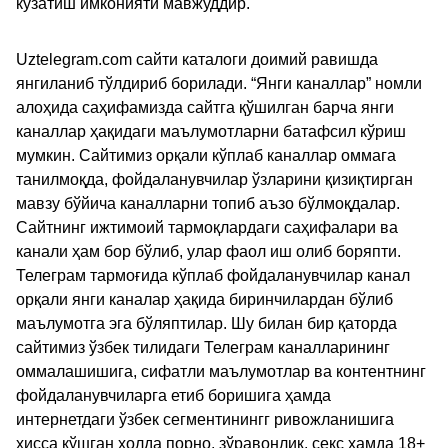
кузатиш имконияти мавжуддир.
Uztelegram.com сайти каталоги доимий равишда
янгиланиб тўлдириб борилади. “Янги каналлар” номли
алоҳида саҳифамизда сайтга қўшилган барча янги
каналлар ҳақидаги маълумотларни батафсил кўриш
мумкин. Сайтимиз орқали кўплаб каналлар оммага
танилмоқда, фойдаланувчилар ўзларини қизиқтирган
мавзу бўйича каналларни топиб аъзо бўлмоқдалар.
Сайтнинг ижтимоий тармоқлардаги саҳифалари ва
канали ҳам бор бўлиб, улар фаол иш олиб боряпти.
Телеграм тармоғида кўплаб фойдаланувчилар канал
орқали янги каналар ҳақида биринчилардан бўлиб
маълумотга эга бўляптилар. Шу билан бир қаторда
сайтимиз ўзбек тилидаги Телеграм каналларининг
оммалашишига, сифатли маълумотлар ва контентнинг
фойдаланувчиларга етиб боришига ҳамда
интернетдаги ўзбек сегментинингг ривожланишига
ҳисса қўшган ҳолда порно, зўравонлик, секс ҳамда 18+