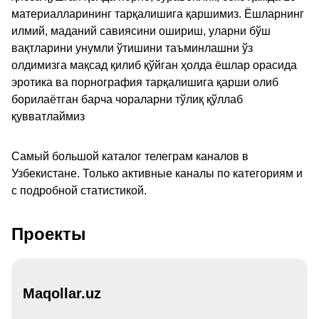
материалларининг тарқалишига қаршимиз. Ёшларнинг
илмий, маданий савиясини ошириш, уларни бўш
вақтларини унумли ўтишини таъминлашни ўз
олдимизга мақсад қилиб қўйган ҳолда ёшлар орасида
эротика ва порнография тарқалишига қарши олиб
борилаётган барча чораларни тўлиқ қўллаб
қувватлаймиз
Самый большой каталог телеграм каналов в
Узбекистане. Только активные каналы по категориям и
с подробной статистикой.
Проекты
Maqollar.uz