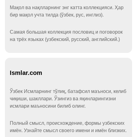
Мақол ва нақлларнинг энг катта коллекцияси. Ҳар
бир мақол учта тилда (ўзбек, рус, инглиз).
Самая большая коллекция пословиц и поговорок
на трёх языках (узбекский, русский, английский.)
Ismlar.com
Ўзбек Исмларнинг тўлиқ, батафсил маъноси, келиб
чиқиши, шакллари. Ўзингиз ва яқинларингизни
исмлари маъносини билиб олинг.
Полный смысл, происхождение, формы узбекских
имён. Узнайте смысл своего имени и имён близких.