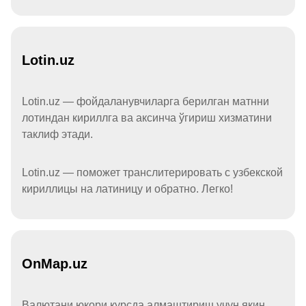
Lotin.uz
Lotin.uz — фойдаланувчиларга берилган матнни
лотиндан кириллга ва аксинча ўгириш хизматини
таклиф этади.
Lotin.uz — поможет транслитерировать с узбекской
кириллицы на латиницу и обратно. Легко!
OnMap.uz
Валютани юқори курсда алмаштириш учун яқин