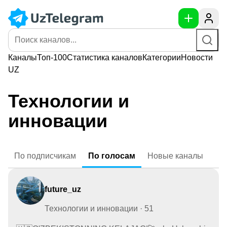
Каналы
Топ-100
Статистика
каналов
Категории
Новости
UZ
Технологии и
инновации
По
подписчикам
По
голосам
Новые
каналы
future_uz
Технологии и инновации · 51