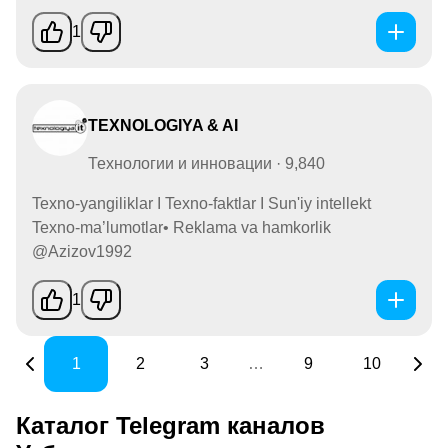
1
TEXNOLOGIYA & AI
Технологии и инновации · 9,840
Texno-yangiliklar I Texno-faktlar I Sun'iy intellekt
Texno-ma’lumotlar• Reklama va hamkorlik
@Azizov1992
1
1
2
3
…
9
10
Каталог Telegram каналов