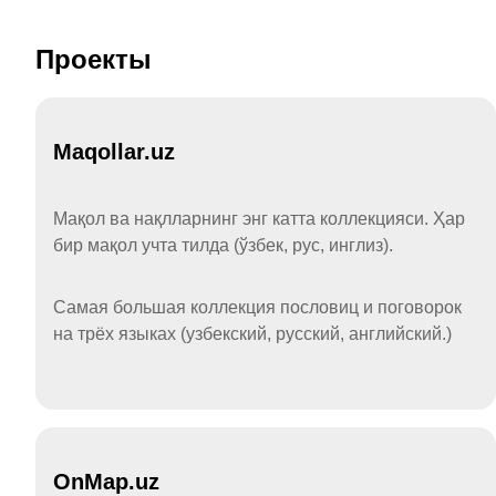
Проекты
Maqollar.uz
Мақол ва нақлларнинг энг катта коллекцияси. Ҳар
бир мақол учта тилда (ўзбек, рус, инглиз).
Самая большая коллекция пословиц и поговорок
на трёх языках (узбекский, русский, английский.)
OnMap.uz