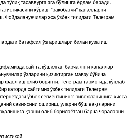
да тўлиқ тасаввурга эга бўлишга ёрдам беради.
татистикасини кўриш; “рақобатчи” каналларни
ш. Фойдаланувчилар эса ўзбек тилидаги Телеграм
улардаги батафсил ўзгаришлари билан кузатиш
ҳифамизда сайтга қўшилган барча янги каналлар
нувчилар ўзларини қизиқтирган мавзу бўйича
ар фаол иш олиб боряпти. Телеграм тармоғида кўплаб
ир қаторда сайтимиз ўзбек тилидаги Телеграм
тернетдаги ўзбек сегментинингг ривожланишига ҳисса
аданий савиясини ошириш, уларни бўш вақтларини
арқалишига қарши олиб борилаётган барча чораларни
атистикой.