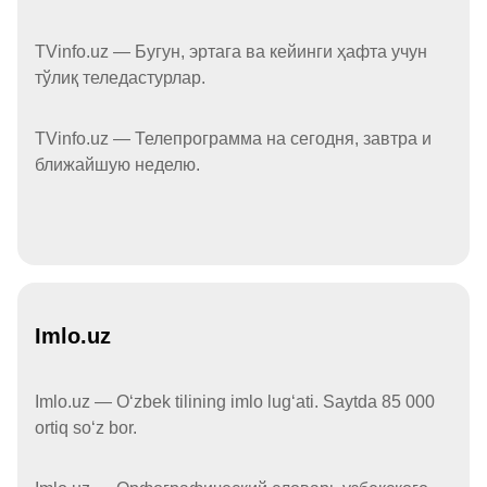
TVinfo.uz — Бугун, эртага ва кейинги ҳафта учун
тўлиқ теледастурлар.
TVinfo.uz — Телепрограмма на сегодня, завтра и
ближайшую неделю.
Imlo.uz
Imlo.uz — Oʻzbek tilining imlo lugʻati. Saytda 85 000
ortiq soʻz bor.