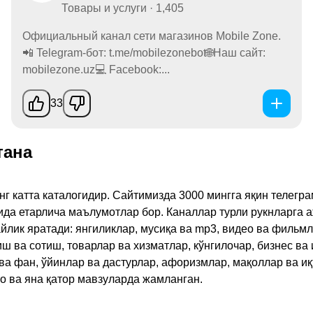
Товары и услуги · 1,405
Официальный канал сети магазинов Mobile Zone.
📲 Telegram-бот: t.me/mobilezonebot🌐Наш сайт:
mobilezone.uz💻 Facebook:...
33
тана
инг катта каталогидир. Сайтимизда 3000 мингга яқин телег
қида етарлича маълумотлар бор. Каналлар турли рукнларга 
ик яратади: янгиликлар, мусиқа ва mp3, видео ва фильмлар
иш ва сотиш, товарлар ва хизматлар, кўнгилочар, бизнес ва 
 ва фан, ўйинлар ва дастурлар, афоризмлар, мақоллар ва и
то ва яна қатор мавзуларда жамланган.