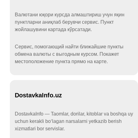
Валютани юқори курсда алмаштириш учун яқин
пунктларни аниқлаб берувчи сервис. Пункт
жойлашувини картада кўрсатади.
Сервис, помогающий найти ближайшие пункты
обмена валюты с выгодным курсом. Покажет
местоположение пункта прямо на карте.
DostavkaInfo.uz
DostavkaInfo — Taomlar, dorilar, kitoblar va boshqa uy
uchun kerakli boʻlagan narsalarni yetkazib berish
xizmatlari bor servislar.