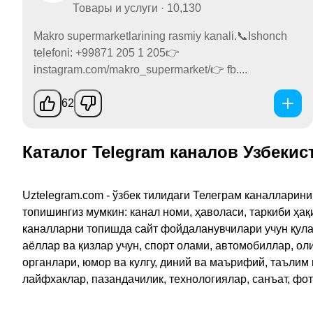
Товары и услуги · 10,130
Makro supermarketlarining rasmiy kanali.📞Ishonch
telefoni: +99871 205 1 205👉
instagram.com/makro_supermarket/👉 fb....
62
Каталог Telegram каналов Узбекис
Uztelegram.com - ўзбек тилидаги Телеграм каналларин
топишингиз мумкин: канал номи, ҳаволаси, таркиби ҳа
каналларни топишда сайт фойдаланувчилари учун қулайл
аёллар ва қизлар учун, спорт олами, автомобиллар, ол
органлари, юмор ва кулгу, диний ва маърифий, таълим
лайфхаклар, пазандачилик, технологиялар, санъат, фо