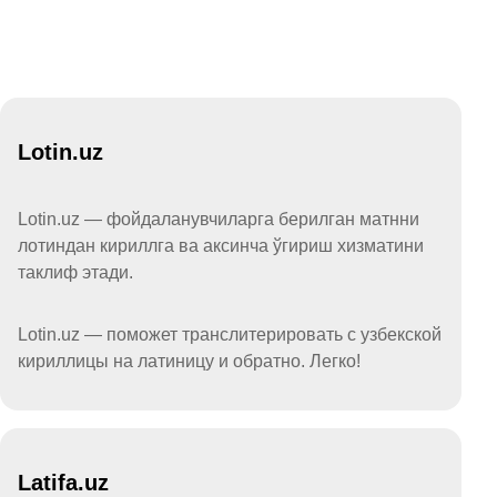
Lotin.uz
Lotin.uz — фойдаланувчиларга берилган матнни
лотиндан кириллга ва аксинча ўгириш хизматини
таклиф этади.
Lotin.uz — поможет транслитерировать с узбекской
кириллицы на латиницу и обратно. Легко!
Latifa.uz