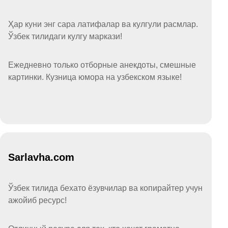
Ҳар куни энг сара латифалар ва кулгули расмлар.
Ўзбек тилидаги кулгу маркази!
Ежедневно только отборные анекдоты, смешные
картинки. Кузница юмора на узбекском языке!
Sarlavha.com
Ўзбек тилида бехато ёзувчилар ва копирайтер учун
ажойиб ресурс!