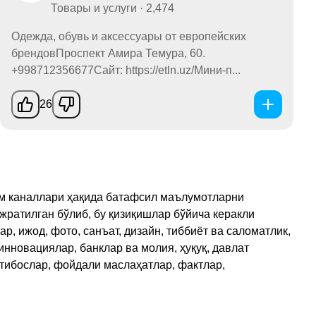
Товары и услуги · 2,474
Одежда, обувь и аксессуары от европейских
брендовПроспект Амира Темура, 60.
+998712356677Сайт: https://etln.uz/Мини-п...
26
рам каналлари ҳақида батафсил маълумотларни
ажратилган бўлиб, бу қизиқишлар бўйича керакли
, ижод, фото, санъат, дизайн, тиббиёт ва саломатлик,
инновациялар, банклар ва молия, ҳуқуқ, давлат
қтибослар, фойдали маслаҳатлар, фактлар,