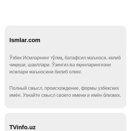
Ismlar.com
Ўзбек Исмларнинг тўлиқ, батафсил маъноси, келиб
чиқиши, шакллари. Ўзингиз ва яқинларингизни
исмлари маъносини билиб олинг.
Полный смысл, происхождение, формы узбекских
имён. Узнайте смысл своего имени и имён близких.
TVinfo.uz