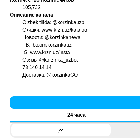
105,732
Описание канала
O‘zbek tilida:
@korzinkauzb
Скидки: www.krzn.uz/katalog
Новости:
@korzinkanews
FB: fb.com/korzinkauz
IG: www.krzn.uz/insta
Связь:
@korzinka_uzbot
78 140 14 14
Доставка:
@korzinkaGO
24 часа