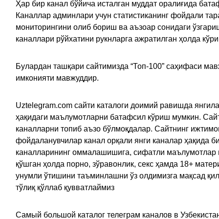
Ҳар бир канал бўйича исталган муддат оралиғида батаф
Каналлар админлари учун статистиканинг фойдали тара
мониторингини олиб бориш ва аъзоар сонидаги ўзгариш
каналлари рўйхатини рукнларга ажратилган ҳолда кўр
Булардан ташқари сайтимизда “Топ-100” саҳифаси мав
имконияти мавжуддир.
Uztelegram.com сайти каталоги доимий равишда янгила
ҳақидаги маълумотларни батафсил кўриш мумкин. Сайт
каналларни топиб аъзо бўлмоқдалар. Сайтнинг ижтимо
фойдаланувчилар канал орқали янги каналар ҳақида би
каналларининг оммалашишига, сифатли маълумотлар в
қўшган ҳолда порно, зўравонлик, секс ҳамда 18+ мат
унумли ўтишини таъминлашни ўз олдимизга мақсад қил
тўлиқ қўллаб қувватлаймиз
Самый большой каталог телеграм каналов в Узбекистан