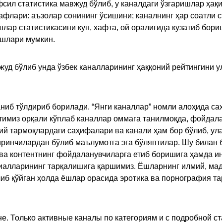
сил статистика мавжуд бўлиб, у каналдаги ўзгаришлар ҳақи
флари: аъзолар сонининг ўсишини; каналнинг ҳар соатли с
лар статистикасини кун, хафта, ой оралиғида кузатиб бори
ишлари мумкин.
жуд бўлиб унда ўзбек каналларининг ҳаққоний рейтингини 
ниб тўлдириб борилади. “Янги каналлар” номли алоҳида са
имиз орқали кўплаб каналлар оммага танилмоқда, фойдала
ий тармоқлардаги саҳифалари ва канали ҳам бор бўлиб, ул
ринчилардан бўлиб маълумотга эга бўляптилар. Шу билан б
а контентнинг фойдаланувчиларга етиб боришига ҳамда ин
ериалларининг тарқалишига қаршимиз. Ёшларнинг илмий, м
иб қўйган ҳолда ёшлар орасида эротика ва порнография т
е. Только активные каналы по категориям и с подробной ст